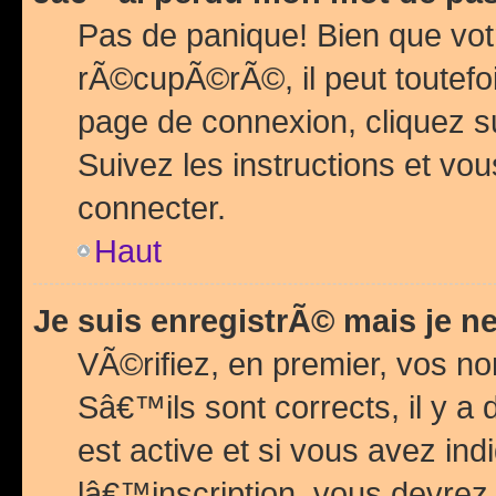
Pas de panique! Bien que vot
rÃ©cupÃ©rÃ©, il peut toutefois
page de connexion, cliquez 
Suivez les instructions et v
connecter.
Haut
Je suis enregistrÃ© mais je n
VÃ©rifiez, en premier, vos n
Sâ€™ils sont corrects, il y a
est active et si vous avez in
lâ€™inscription, vous devrez 