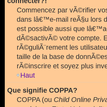
connecter?!
Commencez par vÃ©rifier vos
dans lâ€™e-mail reÃ§u lors de
est possible aussi que lâ€™a
dÃ©sactivÃ© votre compte. En 
rÃ©guliÃ¨rement les utilisate
taille de la base de donnÃ©es
rÃ©inscrire et soyez plus inve
Haut
Que signifie COPPA?
COPPA (ou
Child Online Priv