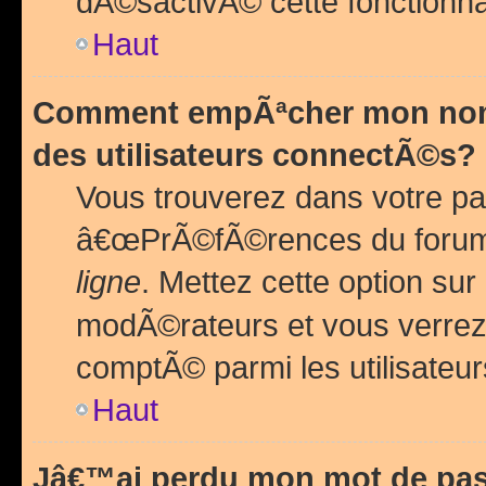
dÃ©sactivÃ© cette fonctionna
Haut
Comment empÃªcher mon nom 
des utilisateurs connectÃ©s?
Vous trouverez dans votre pa
â€œPrÃ©fÃ©rences du forum
ligne
. Mettez cette option sur
modÃ©rateurs et vous verrez 
comptÃ© parmi les utilisateurs
Haut
Jâ€™ai perdu mon mot de pas