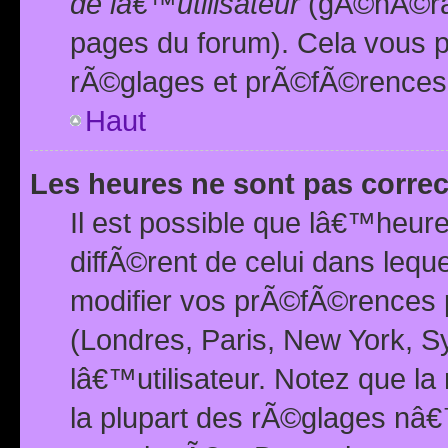
de lâ€™utilisateur
(gÃ©nÃ©ral
pages du forum). Cela vous p
rÃ©glages et prÃ©fÃ©rences
Haut
Les heures ne sont pas correc
Il est possible que lâ€™heure
diffÃ©rent de celui dans leq
modifier vos prÃ©fÃ©rences p
(Londres, Paris, New York, S
lâ€™utilisateur. Notez que la
la plupart des rÃ©glages nâ