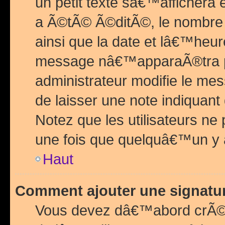
un petit texte sâ€™affichera
a Ã©tÃ© Ã©ditÃ©, le nombre 
ainsi que la date et lâ€™heur
message nâ€™apparaÃ®tra p
administrateur modifie le mes
de laisser une note indiquan
Notez que les utilisateurs n
une fois que quelquâ€™un y
Haut
Comment ajouter une signat
Vous devez dâ€™abord crÃ©e