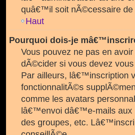
quâ€™il soit nÃ©cessaire de l
Haut
Pourquoi dois-je mâ€™inscrir
Vous pouvez ne pas en avoir
dÃ©cider si vous devez vous 
Par ailleurs, lâ€™inscriptio
fonctionnalitÃ©s supplÃ©ment
comme les avatars personnal
lâ€™envoi dâ€™e-mails aux
des groupes, etc. Lâ€™inscrip
conseillÃ©e.