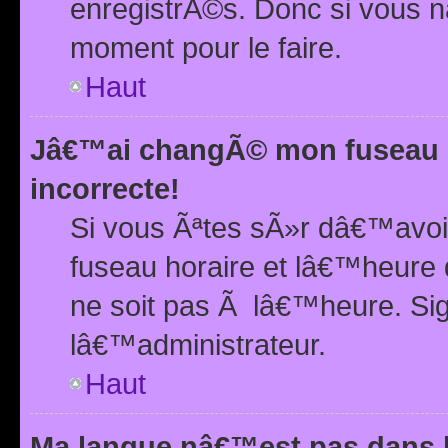
enregistrÃ©s. Donc si vous n
moment pour le faire.
Haut
Jâ€™ai changÃ© mon fuseau h
incorrecte!
Si vous Ãªtes sÃ»r dâ€™avo
fuseau horaire et lâ€™heure 
ne soit pas Ã lâ€™heure. Si
lâ€™administrateur.
Haut
Ma langue nâ€™est pas dans la