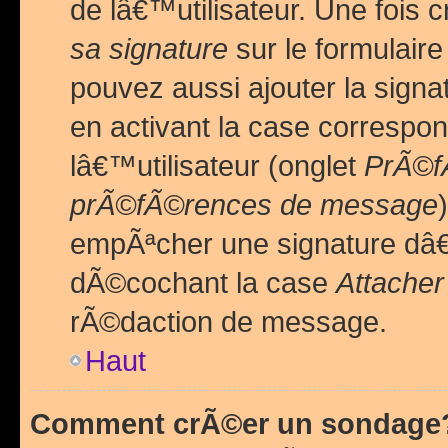
de lâ€™utilisateur. Une foi
sa signature
sur le formulair
pouvez aussi ajouter la sig
en activant la case correspo
lâ€™utilisateur (onglet
PrÃ©fÃ
prÃ©fÃ©rences de message
empÃªcher une signature dâ
dÃ©cochant la case
Attacher
rÃ©daction de message.
Haut
Comment crÃ©er un sondage