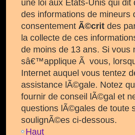
une loi aux Etats-Unis qui dit 
des informations de mineurs 
consentement
Ã©crit
des par
la collecte de ces informatio
de moins de 13 ans. Si vous
sâ€™applique Ã vous, lorsque
Internet auquel vous tentez 
assistance lÃ©gale. Notez q
fournir de conseil lÃ©gal et 
questions lÃ©gales de toute 
soulignÃ©es ci-dessous.
Haut