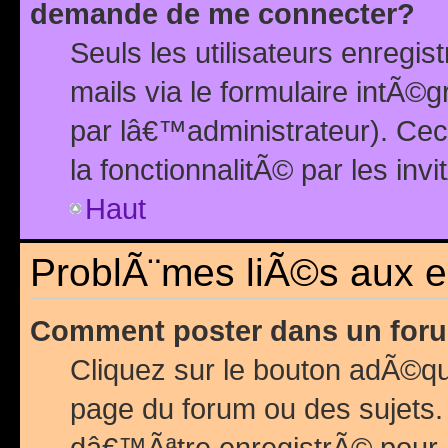
demande de me connecter?
Seuls les utilisateurs enreg
mails via le formulaire intÃ©
par lâ€™administrateur). Ce
la fonctionnalitÃ© par les inv
Haut
ProblÃ¨mes liÃ©s aux 
Comment poster dans un for
Cliquez sur le bouton adÃ©q
page du forum ou des sujets.
dâ€™Ãªtre enregistrÃ© pour 