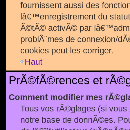
fournissent aussi des fonctio
lâ€™enregistrement du statut
Ã©tÃ© activÃ© par lâ€™admin
problÃ¨mes de connexion/dÃ©
cookies peut les corriger.
Haut
PrÃ©fÃ©rences et rÃ©gl
Comment modifier mes rÃ©gl
Tous vos rÃ©glages (si vous 
notre base de donnÃ©es. Pour 