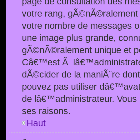
page de consultation des me
votre rang, gÃ©nÃ©ralement d
votre nombre de messages ou 
une image plus grande, conn
gÃ©nÃ©ralement unique et per
Câ€™est Ã lâ€™administrateu
dÃ©cider de la maniÃ¨re dont 
pouvez pas utiliser dâ€™ava
de lâ€™administrateur. Vous 
ses raisons.
Haut