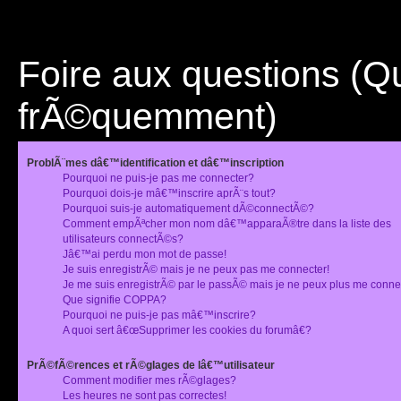
Foire aux questions (
frÃ©quemment)
ProblÃ¨mes dâ€™identification et dâ€™inscription
Pourquoi ne puis-je pas me connecter?
Pourquoi dois-je mâ€™inscrire aprÃ¨s tout?
Pourquoi suis-je automatiquement dÃ©connectÃ©?
Comment empÃªcher mon nom dâ€™apparaÃ®tre dans la liste des
utilisateurs connectÃ©s?
Jâ€™ai perdu mon mot de passe!
Je suis enregistrÃ© mais je ne peux pas me connecter!
Je me suis enregistrÃ© par le passÃ© mais je ne peux plus me conne
Que signifie COPPA?
Pourquoi ne puis-je pas mâ€™inscrire?
A quoi sert â€œSupprimer les cookies du forumâ€?
PrÃ©fÃ©rences et rÃ©glages de lâ€™utilisateur
Comment modifier mes rÃ©glages?
Les heures ne sont pas correctes!