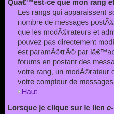
Quâ€™est-ce que mon rang et
Les rangs qui apparaissent s
nombre de messages postÃ©s ou
que les modÃ©rateurs et adm
pouvez pas directement modif
est paramÃ©trÃ© par lâ€™adm
forums en postant des mess
votre rang, un modÃ©rateur o
votre compteur de messages
Haut
Lorsque je clique sur le lien
e-