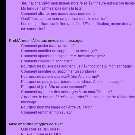
Jâ€™ai changÃ© mon fuseau horaire et lâ€™heure est encore incorr
Ma langue nâ€™est pas dans la liste!
Comment afficher une image sous mon nom?
Quâ€™est-ce que mon rang et comment le modifier?
Lorsque je clique sur le lien
e-mail
dâ€™un utilisateur, on me deman
me connecter?
ProblÃ¨mes liÃ©s aux envois de messages
Comment poster dans un forum?
Comment modifier ou supprimer un message?
Comment ajouter une signature Ã mes messages?
Comment crÃ©er un sondage?
Pourquoi ne puis-je pas ajouter plus dâ€™options Ã mon sondage?
Comment modifier ou supprimer un sondage?
Pourquoi ne puis-je pas accÃ©der Ã un forum?
Pourquoi ne puis-je pas joindre des fichiers Ã mon message?
Pourquoi ai-je reÃ§u un avertissement?
Comment rapporter des messages Ã un modÃ©rateur?
A quoi sert le bouton â€œSauvegarderâ€ dans la page de rÃ©dactio
message?
Pourquoi mon message doit Ãªtre validÃ©?
Comment remonter mon sujet?
Mise en forme et types de sujet
Que sont les BBCodes?
Puis-je utiliser le HTML?