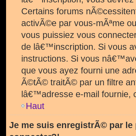
Certains forums nÃ©cessitent 
activÃ©e par vous-mÃªme ou 
vous puissiez vous connecter.
de lâ€™inscription. Si vous a
instructions. Si vous nâ€™av
que vous ayez fourni une adr
Ã©tÃ© traitÃ© par un filtre a
lâ€™adresse e-mail fournie, 
Haut
Je me suis enregistrÃ© par l