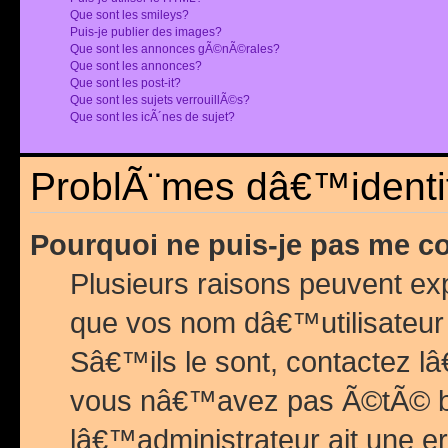
Que sont les smileys?
Puis-je publier des images?
Que sont les annonces gÃ©nÃ©rales?
Que sont les annonces?
Que sont les post-it?
Que sont les sujets verrouillÃ©s?
Que sont les icÃ´nes de sujet?
ProblÃ¨mes dâ€™identif
Pourquoi ne puis-je pas me c
Plusieurs raisons peuvent exp
que vos nom dâ€™utilisateur 
Sâ€™ils le sont, contactez l
vous nâ€™avez pas Ã©tÃ© ban
lâ€™administrateur ait une er