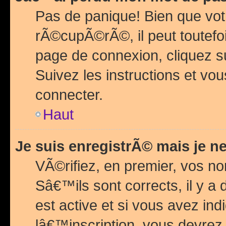
Pas de panique! Bien que vot
rÃ©cupÃ©rÃ©, il peut toutefois
page de connexion, cliquez 
Suivez les instructions et v
connecter.
Haut
Je suis enregistrÃ© mais je n
VÃ©rifiez, en premier, vos n
Sâ€™ils sont corrects, il y a
est active et si vous avez in
lâ€™inscription, vous devrez 