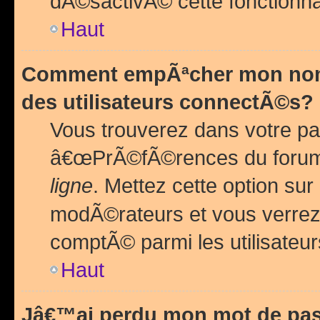
dÃ©sactivÃ© cette fonctionna
Haut
Comment empÃªcher mon nom 
des utilisateurs connectÃ©s?
Vous trouverez dans votre pa
â€œPrÃ©fÃ©rences du forum
ligne
. Mettez cette option sur
modÃ©rateurs et vous verrez 
comptÃ© parmi les utilisateurs
Haut
Jâ€™ai perdu mon mot de pas