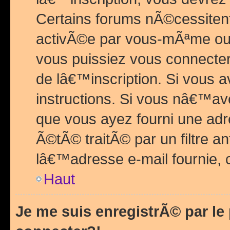
Certains forums nÃ©cessitent 
activÃ©e par vous-mÃªme ou 
vous puissiez vous connecter.
de lâ€™inscription. Si vous a
instructions. Si vous nâ€™av
que vous ayez fourni une adr
Ã©tÃ© traitÃ© par un filtre a
lâ€™adresse e-mail fournie, 
Haut
Je me suis enregistrÃ© par l