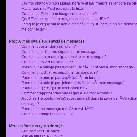
Jâ€™ai changÃ© mon fuseau horaire et lâ€™heure est encore incorr
Ma langue nâ€™est pas dans la liste!
Comment afficher une image sous mon nom?
Quâ€™est-ce que mon rang et comment le modifier?
Lorsque je clique sur le lien
e-mail
dâ€™un utilisateur, on me deman
me connecter?
ProblÃ¨mes liÃ©s aux envois de messages
Comment poster dans un forum?
Comment modifier ou supprimer un message?
Comment ajouter une signature Ã mes messages?
Comment crÃ©er un sondage?
Pourquoi ne puis-je pas ajouter plus dâ€™options Ã mon sondage?
Comment modifier ou supprimer un sondage?
Pourquoi ne puis-je pas accÃ©der Ã un forum?
Pourquoi ne puis-je pas joindre des fichiers Ã mon message?
Pourquoi ai-je reÃ§u un avertissement?
Comment rapporter des messages Ã un modÃ©rateur?
A quoi sert le bouton â€œSauvegarderâ€ dans la page de rÃ©dactio
message?
Pourquoi mon message doit Ãªtre validÃ©?
Comment remonter mon sujet?
Mise en forme et types de sujet
Que sont les BBCodes?
Puis-je utiliser le HTML?