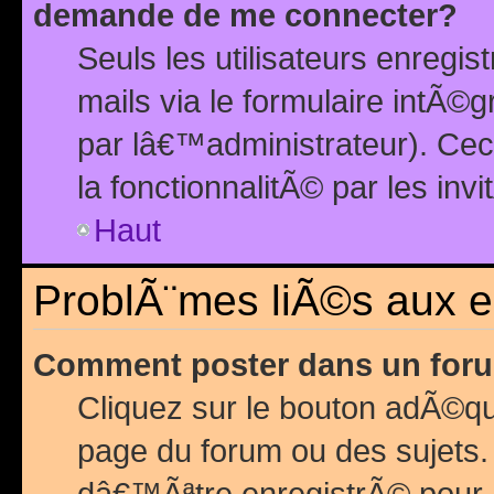
demande de me connecter?
Seuls les utilisateurs enreg
mails via le formulaire intÃ©
par lâ€™administrateur). Ce
la fonctionnalitÃ© par les inv
Haut
ProblÃ¨mes liÃ©s aux 
Comment poster dans un for
Cliquez sur le bouton adÃ©q
page du forum ou des sujets.
dâ€™Ãªtre enregistrÃ© pour 