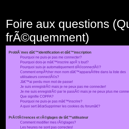
Foire aux questions (
frÃ©quemment)
ProblÃ¨mes dâ€™identification et dâ€™inscription
Pourquoi ne puis-je pas me connecter?
Pourquoi dois-je mâ€™inscrire aprÃ¨s tout?
Pourquoi suis-je automatiquement dÃ©connectÃ©?
Comment empÃªcher mon nom dâ€™apparaÃ®tre dans la liste des
utilisateurs connectÃ©s?
Jâ€™ai perdu mon mot de passe!
Je suis enregistrÃ© mais je ne peux pas me connecter!
Je me suis enregistrÃ© par le passÃ© mais je ne peux plus me conne
Que signifie COPPA?
Pourquoi ne puis-je pas mâ€™inscrire?
A quoi sert â€œSupprimer les cookies du forumâ€?
PrÃ©fÃ©rences et rÃ©glages de lâ€™utilisateur
Comment modifier mes rÃ©glages?
Les heures ne sont pas correctes!