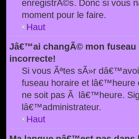
enregistrÃ©s. Donc si vous n
moment pour le faire.
Haut
Jâ€™ai changÃ© mon fuseau h
incorrecte!
Si vous Ãªtes sÃ»r dâ€™avo
fuseau horaire et lâ€™heure 
ne soit pas Ã lâ€™heure. Si
lâ€™administrateur.
Haut
Ma langue nâ€™est pas dans la