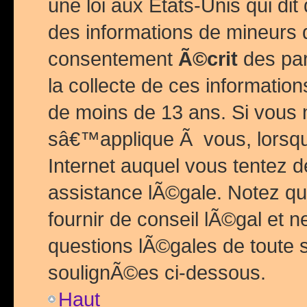
une loi aux Etats-Unis qui dit 
des informations de mineurs 
consentement
Ã©crit
des par
la collecte de ces informatio
de moins de 13 ans. Si vous
sâ€™applique Ã vous, lorsque
Internet auquel vous tentez 
assistance lÃ©gale. Notez q
fournir de conseil lÃ©gal et 
questions lÃ©gales de toute 
soulignÃ©es ci-dessous.
Haut