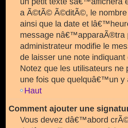
un petit texte sâ€™affichera
a Ã©tÃ© Ã©ditÃ©, le nombre 
ainsi que la date et lâ€™heur
message nâ€™apparaÃ®tra p
administrateur modifie le mes
de laisser une note indiquan
Notez que les utilisateurs n
une fois que quelquâ€™un y
Haut
Comment ajouter une signat
Vous devez dâ€™abord crÃ©e