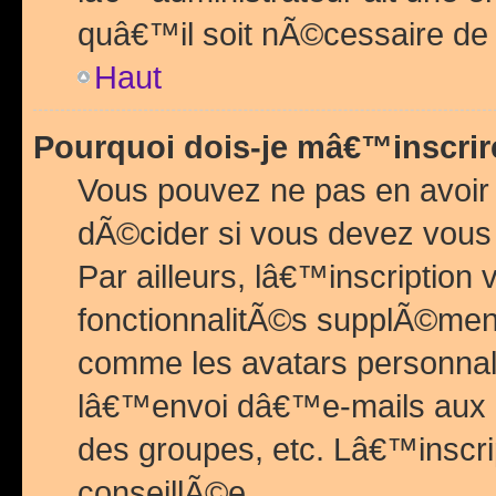
quâ€™il soit nÃ©cessaire de l
Haut
Pourquoi dois-je mâ€™inscrir
Vous pouvez ne pas en avoir
dÃ©cider si vous devez vous 
Par ailleurs, lâ€™inscriptio
fonctionnalitÃ©s supplÃ©ment
comme les avatars personnal
lâ€™envoi dâ€™e-mails aux
des groupes, etc. Lâ€™inscrip
conseillÃ©e.