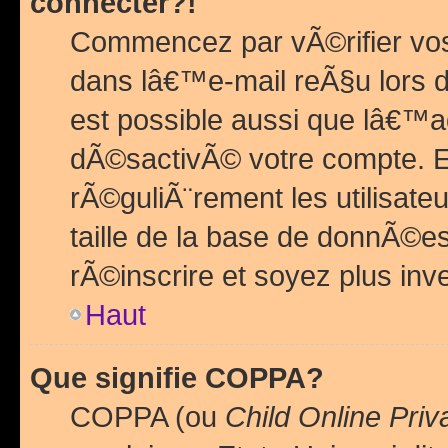
connecter?!
Commencez par vÃ©rifier vos
dans lâ€™e-mail reÃ§u lors de
est possible aussi que lâ€™a
dÃ©sactivÃ© votre compte. En 
rÃ©guliÃ¨rement les utilisate
taille de la base de donnÃ©es
rÃ©inscrire et soyez plus inve
Haut
Que signifie COPPA?
COPPA (ou
Child Online Priv