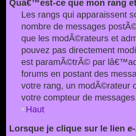
Quâ€™est-ce que mon rang et
Les rangs qui apparaissent s
nombre de messages postÃ©s ou
que les modÃ©rateurs et adm
pouvez pas directement modif
est paramÃ©trÃ© par lâ€™adm
forums en postant des mess
votre rang, un modÃ©rateur o
votre compteur de messages
Haut
Lorsque je clique sur le lien
e-