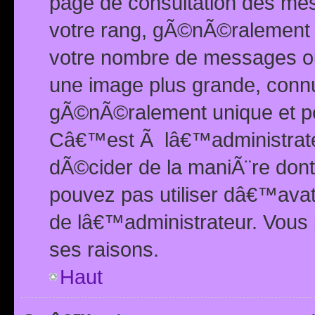
page de consultation des me
votre rang, gÃ©nÃ©ralement d
votre nombre de messages ou 
une image plus grande, conn
gÃ©nÃ©ralement unique et per
Câ€™est Ã lâ€™administrateu
dÃ©cider de la maniÃ¨re dont 
pouvez pas utiliser dâ€™ava
de lâ€™administrateur. Vous 
ses raisons.
Haut