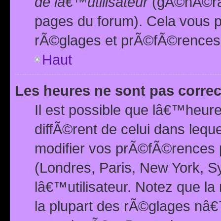
de lâ€™utilisateur
(gÃ©nÃ©ral
pages du forum). Cela vous p
rÃ©glages et prÃ©fÃ©rences
Haut
Les heures ne sont pas correc
Il est possible que lâ€™heure
diffÃ©rent de celui dans leq
modifier vos prÃ©fÃ©rences p
(Londres, Paris, New York, S
lâ€™utilisateur. Notez que la
la plupart des rÃ©glages nâ