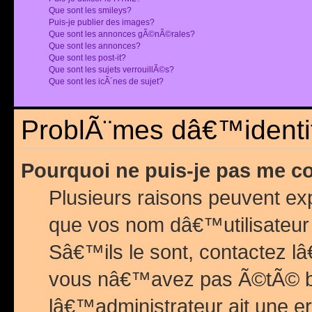
Que sont les smileys?
Puis-je publier des images?
Que sont les annonces gÃ©nÃ©rales?
Que sont les annonces?
Que sont les post-it?
Que sont les sujets verrouillÃ©s?
Que sont les icÃ´nes de sujet?
ProblÃ¨mes dâ€™identif
Pourquoi ne puis-je pas me c
Plusieurs raisons peuvent exp
que vos nom dâ€™utilisateur 
Sâ€™ils le sont, contactez l
vous nâ€™avez pas Ã©tÃ© ban
lâ€™administrateur ait une er