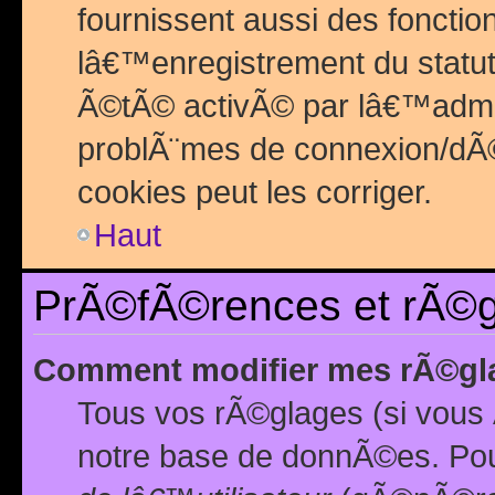
fournissent aussi des fonctio
lâ€™enregistrement du statut
Ã©tÃ© activÃ© par lâ€™admin
problÃ¨mes de connexion/dÃ©
cookies peut les corriger.
Haut
PrÃ©fÃ©rences et rÃ©gl
Comment modifier mes rÃ©gl
Tous vos rÃ©glages (si vous 
notre base de donnÃ©es. Pour 