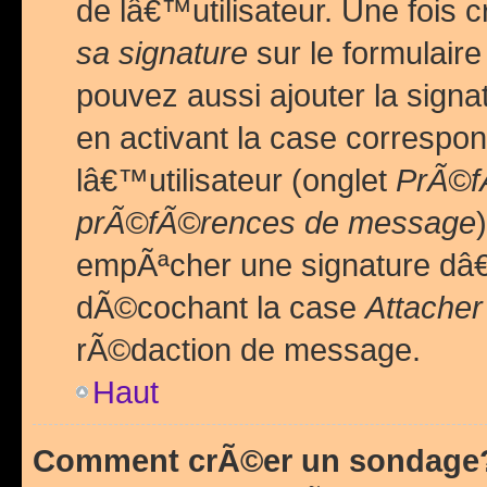
de lâ€™utilisateur. Une foi
sa signature
sur le formulair
pouvez aussi ajouter la sig
en activant la case correspo
lâ€™utilisateur (onglet
PrÃ©fÃ
prÃ©fÃ©rences de message
empÃªcher une signature dâ
dÃ©cochant la case
Attacher
rÃ©daction de message.
Haut
Comment crÃ©er un sondage