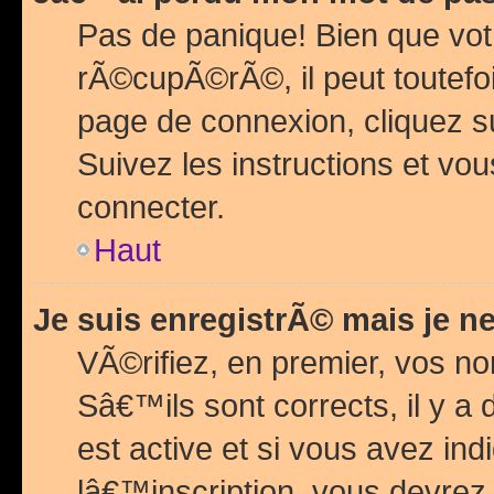
Pas de panique! Bien que vot
rÃ©cupÃ©rÃ©, il peut toutefois
page de connexion, cliquez 
Suivez les instructions et v
connecter.
Haut
Je suis enregistrÃ© mais je n
VÃ©rifiez, en premier, vos n
Sâ€™ils sont corrects, il y a
est active et si vous avez in
lâ€™inscription, vous devrez 