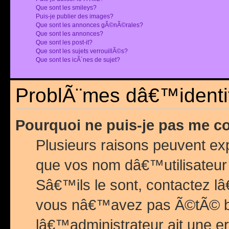
Que sont les smileys?
Puis-je publier des images?
Que sont les annonces gÃ©nÃ©rales?
Que sont les annonces?
Que sont les post-it?
Que sont les sujets verrouillÃ©s?
Que sont les icÃ´nes de sujet?
ProblÃ¨mes dâ€™identif
Pourquoi ne puis-je pas me c
Plusieurs raisons peuvent exp
que vos nom dâ€™utilisateur 
Sâ€™ils le sont, contactez l
vous nâ€™avez pas Ã©tÃ© ban
lâ€™administrateur ait une er