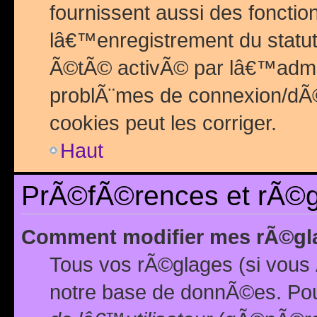
fournissent aussi des fonctio
lâ€™enregistrement du statut
Ã©tÃ© activÃ© par lâ€™admin
problÃ¨mes de connexion/dÃ©
cookies peut les corriger.
Haut
PrÃ©fÃ©rences et rÃ©gl
Comment modifier mes rÃ©gl
Tous vos rÃ©glages (si vous 
notre base de donnÃ©es. Pour 