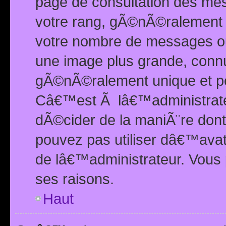
page de consultation des me
votre rang, gÃ©nÃ©ralement d
votre nombre de messages ou 
une image plus grande, conn
gÃ©nÃ©ralement unique et per
Câ€™est Ã lâ€™administrateu
dÃ©cider de la maniÃ¨re dont 
pouvez pas utiliser dâ€™ava
de lâ€™administrateur. Vous 
ses raisons.
Haut