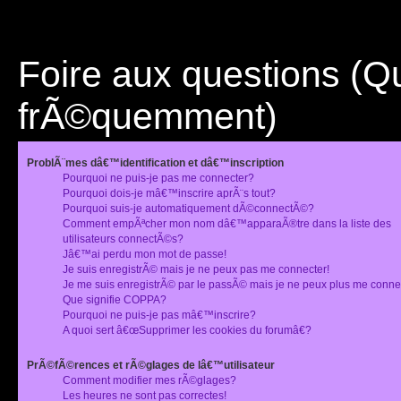
Foire aux questions (
frÃ©quemment)
ProblÃ¨mes dâ€™identification et dâ€™inscription
Pourquoi ne puis-je pas me connecter?
Pourquoi dois-je mâ€™inscrire aprÃ¨s tout?
Pourquoi suis-je automatiquement dÃ©connectÃ©?
Comment empÃªcher mon nom dâ€™apparaÃ®tre dans la liste des
utilisateurs connectÃ©s?
Jâ€™ai perdu mon mot de passe!
Je suis enregistrÃ© mais je ne peux pas me connecter!
Je me suis enregistrÃ© par le passÃ© mais je ne peux plus me conne
Que signifie COPPA?
Pourquoi ne puis-je pas mâ€™inscrire?
A quoi sert â€œSupprimer les cookies du forumâ€?
PrÃ©fÃ©rences et rÃ©glages de lâ€™utilisateur
Comment modifier mes rÃ©glages?
Les heures ne sont pas correctes!