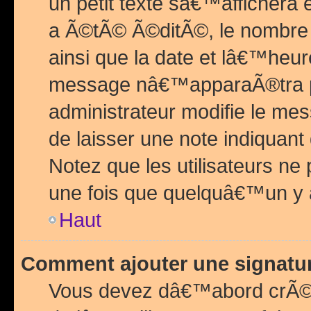
un petit texte sâ€™affichera
a Ã©tÃ© Ã©ditÃ©, le nombre 
ainsi que la date et lâ€™heur
message nâ€™apparaÃ®tra p
administrateur modifie le mes
de laisser une note indiquan
Notez que les utilisateurs n
une fois que quelquâ€™un y
Haut
Comment ajouter une signat
Vous devez dâ€™abord crÃ©e