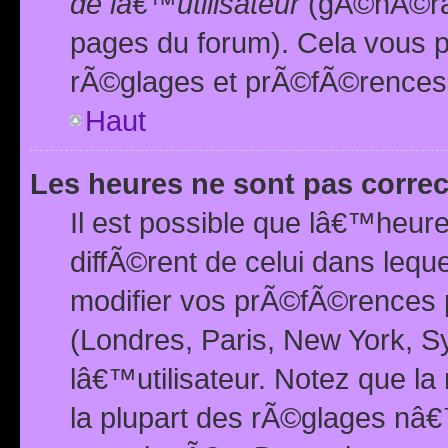
de lâ€™utilisateur
(gÃ©nÃ©ral
pages du forum). Cela vous p
rÃ©glages et prÃ©fÃ©rences
Haut
Les heures ne sont pas correc
Il est possible que lâ€™heure
diffÃ©rent de celui dans leq
modifier vos prÃ©fÃ©rences p
(Londres, Paris, New York, S
lâ€™utilisateur. Notez que la
la plupart des rÃ©glages nâ