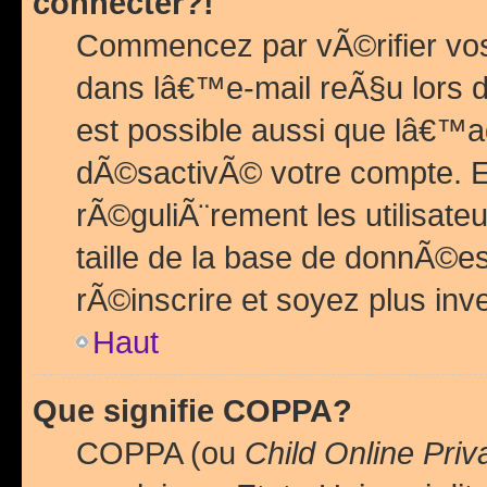
connecter?!
Commencez par vÃ©rifier vos
dans lâ€™e-mail reÃ§u lors de
est possible aussi que lâ€™a
dÃ©sactivÃ© votre compte. En 
rÃ©guliÃ¨rement les utilisate
taille de la base de donnÃ©es
rÃ©inscrire et soyez plus inve
Haut
Que signifie COPPA?
COPPA (ou
Child Online Priv