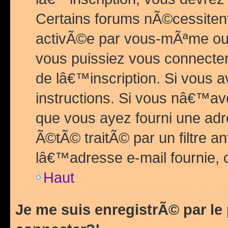
Certains forums nÃ©cessitent 
activÃ©e par vous-mÃªme ou 
vous puissiez vous connecter.
de lâ€™inscription. Si vous a
instructions. Si vous nâ€™av
que vous ayez fourni une adr
Ã©tÃ© traitÃ© par un filtre a
lâ€™adresse e-mail fournie, 
Haut
Je me suis enregistrÃ© par l