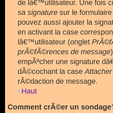
de lâ€™utilisateur. Une foi
sa signature
sur le formulair
pouvez aussi ajouter la sig
en activant la case correspo
lâ€™utilisateur (onglet
PrÃ©fÃ
prÃ©fÃ©rences de message
empÃªcher une signature dâ
dÃ©cochant la case
Attacher
rÃ©daction de message.
Haut
Comment crÃ©er un sondage