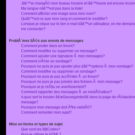
Jâ€™ai changÃ© mon fuseau horaire et lâ€™heure est encore incorr
Ma langue nâ€™est pas dans la liste!
Comment afficher une image sous mon nom?
Quâ€™est-ce que mon rang et comment le modifier?
Lorsque je clique sur le lien
e-mail
dâ€™un utilisateur, on me deman
me connecter?
ProblÃ¨mes liÃ©s aux envois de messages
Comment poster dans un forum?
Comment modifier ou supprimer un message?
Comment ajouter une signature Ã mes messages?
Comment crÃ©er un sondage?
Pourquoi ne puis-je pas ajouter plus dâ€™options Ã mon sondage?
Comment modifier ou supprimer un sondage?
Pourquoi ne puis-je pas accÃ©der Ã un forum?
Pourquoi ne puis-je pas joindre des fichiers Ã mon message?
Pourquoi ai-je reÃ§u un avertissement?
Comment rapporter des messages Ã un modÃ©rateur?
A quoi sert le bouton â€œSauvegarderâ€ dans la page de rÃ©dactio
message?
Pourquoi mon message doit Ãªtre validÃ©?
Comment remonter mon sujet?
Mise en forme et types de sujet
Que sont les BBCodes?
Puis-je utiliser le HTML?