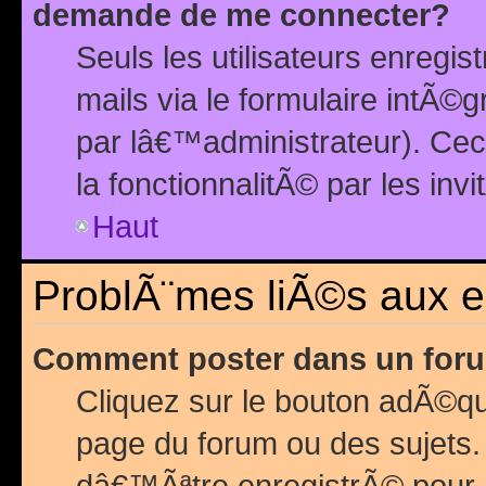
demande de me connecter?
Seuls les utilisateurs enreg
mails via le formulaire intÃ©
par lâ€™administrateur). Ce
la fonctionnalitÃ© par les inv
Haut
ProblÃ¨mes liÃ©s aux 
Comment poster dans un for
Cliquez sur le bouton adÃ©q
page du forum ou des sujets.
dâ€™Ãªtre enregistrÃ© pour 