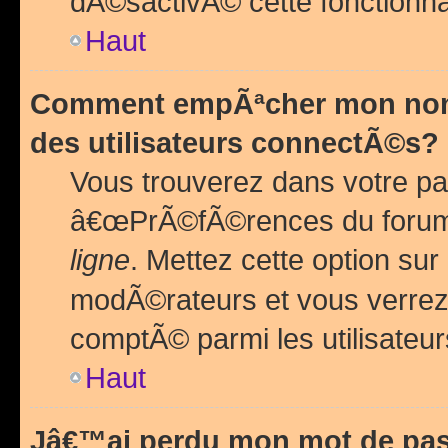
dÃ©sactivÃ© cette fonctionna
Haut
Comment empÃªcher mon nom 
des utilisateurs connectÃ©s?
Vous trouverez dans votre pa
â€œPrÃ©fÃ©rences du forum
ligne
. Mettez cette option sur
modÃ©rateurs et vous verrez 
comptÃ© parmi les utilisateurs
Haut
Jâ€™ai perdu mon mot de pas