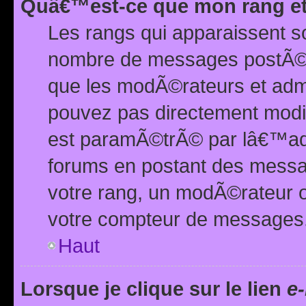
Quâ€™est-ce que mon rang et
Les rangs qui apparaissent s
nombre de messages postÃ©s ou
que les modÃ©rateurs et adm
pouvez pas directement modif
est paramÃ©trÃ© par lâ€™adm
forums en postant des mess
votre rang, un modÃ©rateur o
votre compteur de messages
Haut
Lorsque je clique sur le lien
e-