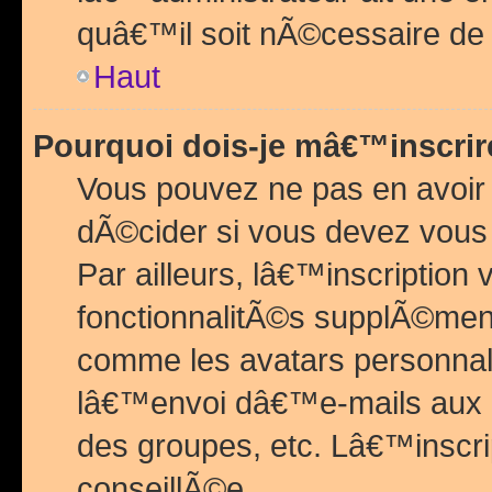
quâ€™il soit nÃ©cessaire de l
Haut
Pourquoi dois-je mâ€™inscrir
Vous pouvez ne pas en avoir
dÃ©cider si vous devez vous 
Par ailleurs, lâ€™inscriptio
fonctionnalitÃ©s supplÃ©ment
comme les avatars personnal
lâ€™envoi dâ€™e-mails aux
des groupes, etc. Lâ€™inscrip
conseillÃ©e.