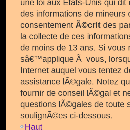
une loi aux Etats-Unis qui dit 
des informations de mineurs 
consentement
Ã©crit
des par
la collecte de ces informatio
de moins de 13 ans. Si vous
sâ€™applique Ã vous, lorsque
Internet auquel vous tentez 
assistance lÃ©gale. Notez q
fournir de conseil lÃ©gal et 
questions lÃ©gales de toute 
soulignÃ©es ci-dessous.
Haut