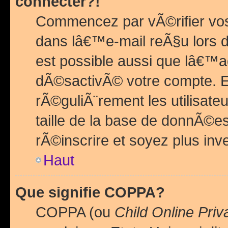
connecter?!
Commencez par vÃ©rifier vos
dans lâ€™e-mail reÃ§u lors de
est possible aussi que lâ€™a
dÃ©sactivÃ© votre compte. En 
rÃ©guliÃ¨rement les utilisate
taille de la base de donnÃ©es
rÃ©inscrire et soyez plus inve
Haut
Que signifie COPPA?
COPPA (ou
Child Online Priv