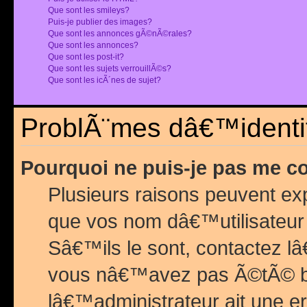
Que sont les smileys?
Puis-je publier des images?
Que sont les annonces gÃ©nÃ©rales?
Que sont les annonces?
Que sont les post-it?
Que sont les sujets verrouillÃ©s?
Que sont les icÃ´nes de sujet?
ProblÃ¨mes dâ€™identif
Pourquoi ne puis-je pas me c
Plusieurs raisons peuvent exp
que vos nom dâ€™utilisateur 
Sâ€™ils le sont, contactez l
vous nâ€™avez pas Ã©tÃ© ban
lâ€™administrateur ait une er