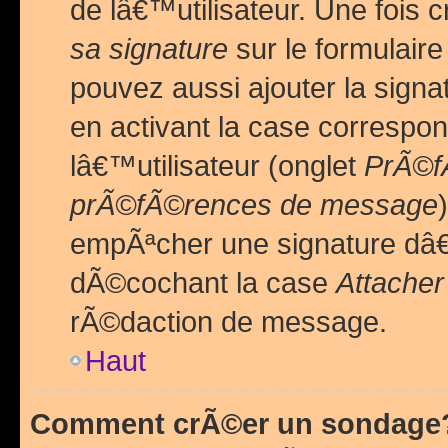
de lâ€™utilisateur. Une foi
sa signature
sur le formulair
pouvez aussi ajouter la sig
en activant la case correspo
lâ€™utilisateur (onglet
PrÃ©fÃ
prÃ©fÃ©rences de message
empÃªcher une signature dâ
dÃ©cochant la case
Attacher
rÃ©daction de message.
Haut
Comment crÃ©er un sondage