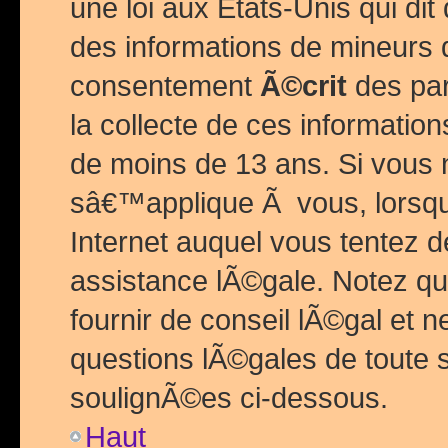
une loi aux Etats-Unis qui dit 
des informations de mineurs 
consentement
Ã©crit
des par
la collecte de ces informatio
de moins de 13 ans. Si vous
sâ€™applique Ã vous, lorsque
Internet auquel vous tentez 
assistance lÃ©gale. Notez q
fournir de conseil lÃ©gal et 
questions lÃ©gales de toute 
soulignÃ©es ci-dessous.
Haut