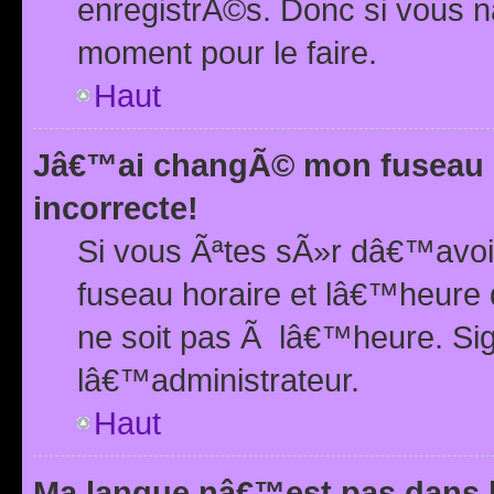
enregistrÃ©s. Donc si vous n
moment pour le faire.
Haut
Jâ€™ai changÃ© mon fuseau h
incorrecte!
Si vous Ãªtes sÃ»r dâ€™avo
fuseau horaire et lâ€™heure 
ne soit pas Ã lâ€™heure. Si
lâ€™administrateur.
Haut
Ma langue nâ€™est pas dans la