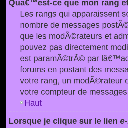
Quâ€™est-ce que mon rang et
Les rangs qui apparaissent s
nombre de messages postÃ©s ou
que les modÃ©rateurs et adm
pouvez pas directement modif
est paramÃ©trÃ© par lâ€™adm
forums en postant des mess
votre rang, un modÃ©rateur o
votre compteur de messages
Haut
Lorsque je clique sur le lien
e-