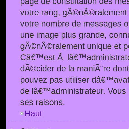
page de consultation des me
votre rang, gÃ©nÃ©ralement d
votre nombre de messages ou 
une image plus grande, conn
gÃ©nÃ©ralement unique et per
Câ€™est Ã lâ€™administrateu
dÃ©cider de la maniÃ¨re dont 
pouvez pas utiliser dâ€™ava
de lâ€™administrateur. Vous 
ses raisons.
Haut