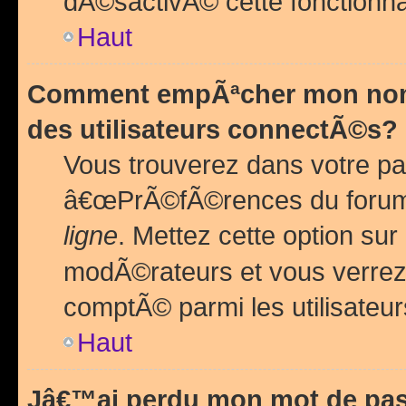
dÃ©sactivÃ© cette fonctionna
Haut
Comment empÃªcher mon nom 
des utilisateurs connectÃ©s?
Vous trouverez dans votre pa
â€œPrÃ©fÃ©rences du forum
ligne
. Mettez cette option sur
modÃ©rateurs et vous verrez 
comptÃ© parmi les utilisateurs
Haut
Jâ€™ai perdu mon mot de pas