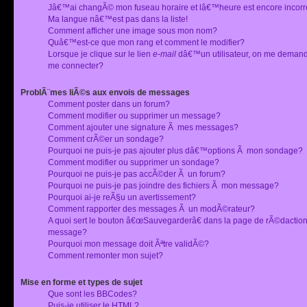
Jâ€™ai changÃ© mon fuseau horaire et lâ€™heure est encore incorr
Ma langue nâ€™est pas dans la liste!
Comment afficher une image sous mon nom?
Quâ€™est-ce que mon rang et comment le modifier?
Lorsque je clique sur le lien
e-mail
dâ€™un utilisateur, on me deman
me connecter?
ProblÃ¨mes liÃ©s aux envois de messages
Comment poster dans un forum?
Comment modifier ou supprimer un message?
Comment ajouter une signature Ã mes messages?
Comment crÃ©er un sondage?
Pourquoi ne puis-je pas ajouter plus dâ€™options Ã mon sondage?
Comment modifier ou supprimer un sondage?
Pourquoi ne puis-je pas accÃ©der Ã un forum?
Pourquoi ne puis-je pas joindre des fichiers Ã mon message?
Pourquoi ai-je reÃ§u un avertissement?
Comment rapporter des messages Ã un modÃ©rateur?
A quoi sert le bouton â€œSauvegarderâ€ dans la page de rÃ©dactio
message?
Pourquoi mon message doit Ãªtre validÃ©?
Comment remonter mon sujet?
Mise en forme et types de sujet
Que sont les BBCodes?
Puis-je utiliser le HTML?