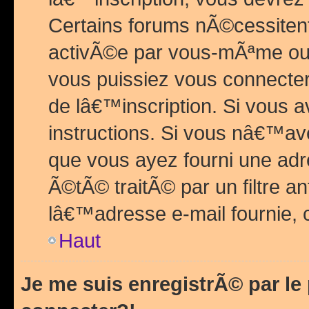
Certains forums nÃ©cessitent 
activÃ©e par vous-mÃªme ou 
vous puissiez vous connecter.
de lâ€™inscription. Si vous a
instructions. Si vous nâ€™av
que vous ayez fourni une adr
Ã©tÃ© traitÃ© par un filtre a
lâ€™adresse e-mail fournie, 
Haut
Je me suis enregistrÃ© par l