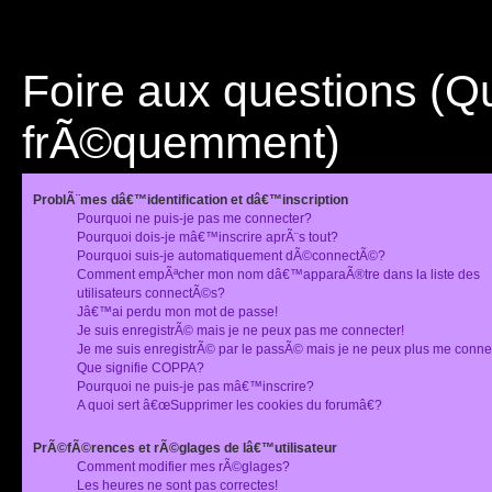
Foire aux questions (
frÃ©quemment)
ProblÃ¨mes dâ€™identification et dâ€™inscription
Pourquoi ne puis-je pas me connecter?
Pourquoi dois-je mâ€™inscrire aprÃ¨s tout?
Pourquoi suis-je automatiquement dÃ©connectÃ©?
Comment empÃªcher mon nom dâ€™apparaÃ®tre dans la liste des
utilisateurs connectÃ©s?
Jâ€™ai perdu mon mot de passe!
Je suis enregistrÃ© mais je ne peux pas me connecter!
Je me suis enregistrÃ© par le passÃ© mais je ne peux plus me conne
Que signifie COPPA?
Pourquoi ne puis-je pas mâ€™inscrire?
A quoi sert â€œSupprimer les cookies du forumâ€?
PrÃ©fÃ©rences et rÃ©glages de lâ€™utilisateur
Comment modifier mes rÃ©glages?
Les heures ne sont pas correctes!