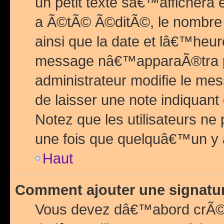
un petit texte sâ€™affichera
a Ã©tÃ© Ã©ditÃ©, le nombre 
ainsi que la date et lâ€™heur
message nâ€™apparaÃ®tra p
administrateur modifie le mes
de laisser une note indiquan
Notez que les utilisateurs n
une fois que quelquâ€™un y
Haut
Comment ajouter une signat
Vous devez dâ€™abord crÃ©e