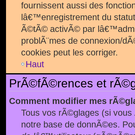
fournissent aussi des fonctio
lâ€™enregistrement du statut
Ã©tÃ© activÃ© par lâ€™admin
problÃ¨mes de connexion/dÃ©
cookies peut les corriger.
Haut
PrÃ©fÃ©rences et rÃ©gl
Comment modifier mes rÃ©gl
Tous vos rÃ©glages (si vous 
notre base de donnÃ©es. Pour 