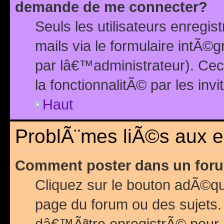
demande de me connecter?
Seuls les utilisateurs enreg
mails via le formulaire intÃ©
par lâ€™administrateur). Ce
la fonctionnalitÃ© par les inv
Haut
ProblÃ¨mes liÃ©s aux 
Comment poster dans un for
Cliquez sur le bouton adÃ©q
page du forum ou des sujets.
dâ€™Ãªtre enregistrÃ© pour 