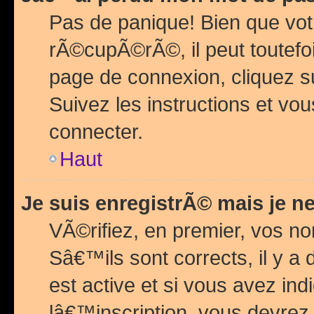
Pas de panique! Bien que vot
rÃ©cupÃ©rÃ©, il peut toutefois
page de connexion, cliquez 
Suivez les instructions et v
connecter.
Haut
Je suis enregistrÃ© mais je n
VÃ©rifiez, en premier, vos n
Sâ€™ils sont corrects, il y a
est active et si vous avez in
lâ€™inscription, vous devrez 