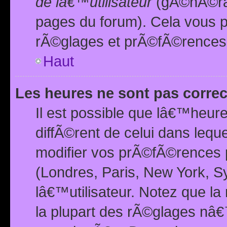
de lâ€™utilisateur
(gÃ©nÃ©ral
pages du forum). Cela vous p
rÃ©glages et prÃ©fÃ©rences
Haut
Les heures ne sont pas correc
Il est possible que lâ€™heure
diffÃ©rent de celui dans leq
modifier vos prÃ©fÃ©rences p
(Londres, Paris, New York, S
lâ€™utilisateur. Notez que la
la plupart des rÃ©glages nâ