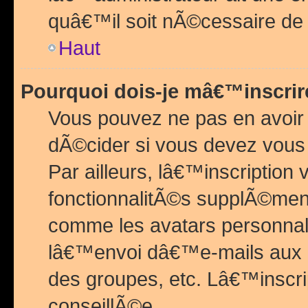
quâ€™il soit nÃ©cessaire de l
Haut
Pourquoi dois-je mâ€™inscrir
Vous pouvez ne pas en avoir
dÃ©cider si vous devez vous 
Par ailleurs, lâ€™inscriptio
fonctionnalitÃ©s supplÃ©ment
comme les avatars personnal
lâ€™envoi dâ€™e-mails aux
des groupes, etc. Lâ€™inscrip
conseillÃ©e.