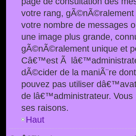
page de consultation des me
votre rang, gÃ©nÃ©ralement d
votre nombre de messages ou 
une image plus grande, conn
gÃ©nÃ©ralement unique et per
Câ€™est Ã lâ€™administrateu
dÃ©cider de la maniÃ¨re dont 
pouvez pas utiliser dâ€™ava
de lâ€™administrateur. Vous 
ses raisons.
Haut