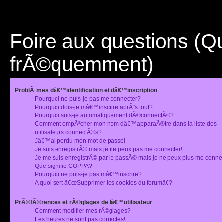
Foire aux questions (
frÃ©quemment)
ProblÃ¨mes dâ€™identification et dâ€™inscription
Pourquoi ne puis-je pas me connecter?
Pourquoi dois-je mâ€™inscrire aprÃ¨s tout?
Pourquoi suis-je automatiquement dÃ©connectÃ©?
Comment empÃªcher mon nom dâ€™apparaÃ®tre dans la liste des
utilisateurs connectÃ©s?
Jâ€™ai perdu mon mot de passe!
Je suis enregistrÃ© mais je ne peux pas me connecter!
Je me suis enregistrÃ© par le passÃ© mais je ne peux plus me conne
Que signifie COPPA?
Pourquoi ne puis-je pas mâ€™inscrire?
A quoi sert â€œSupprimer les cookies du forumâ€?
PrÃ©fÃ©rences et rÃ©glages de lâ€™utilisateur
Comment modifier mes rÃ©glages?
Les heures ne sont pas correctes!