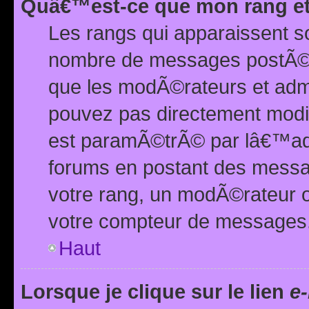
Quâ€™est-ce que mon rang et
Les rangs qui apparaissent s
nombre de messages postÃ©s ou
que les modÃ©rateurs et adm
pouvez pas directement modif
est paramÃ©trÃ© par lâ€™adm
forums en postant des mess
votre rang, un modÃ©rateur o
votre compteur de messages
Haut
Lorsque je clique sur le lien
e-