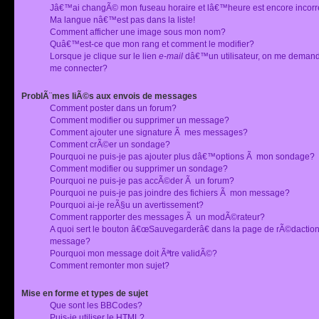
Jâ€™ai changÃ© mon fuseau horaire et lâ€™heure est encore incorr
Ma langue nâ€™est pas dans la liste!
Comment afficher une image sous mon nom?
Quâ€™est-ce que mon rang et comment le modifier?
Lorsque je clique sur le lien
e-mail
dâ€™un utilisateur, on me deman
me connecter?
ProblÃ¨mes liÃ©s aux envois de messages
Comment poster dans un forum?
Comment modifier ou supprimer un message?
Comment ajouter une signature Ã mes messages?
Comment crÃ©er un sondage?
Pourquoi ne puis-je pas ajouter plus dâ€™options Ã mon sondage?
Comment modifier ou supprimer un sondage?
Pourquoi ne puis-je pas accÃ©der Ã un forum?
Pourquoi ne puis-je pas joindre des fichiers Ã mon message?
Pourquoi ai-je reÃ§u un avertissement?
Comment rapporter des messages Ã un modÃ©rateur?
A quoi sert le bouton â€œSauvegarderâ€ dans la page de rÃ©dactio
message?
Pourquoi mon message doit Ãªtre validÃ©?
Comment remonter mon sujet?
Mise en forme et types de sujet
Que sont les BBCodes?
Puis-je utiliser le HTML?