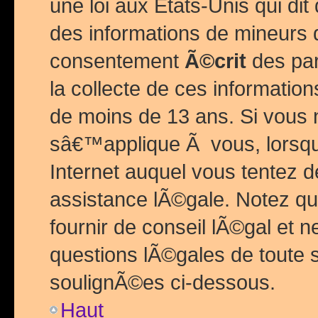
une loi aux Etats-Unis qui dit 
des informations de mineurs 
consentement
Ã©crit
des par
la collecte de ces informatio
de moins de 13 ans. Si vous
sâ€™applique Ã vous, lorsque
Internet auquel vous tentez 
assistance lÃ©gale. Notez q
fournir de conseil lÃ©gal et 
questions lÃ©gales de toute 
soulignÃ©es ci-dessous.
Haut