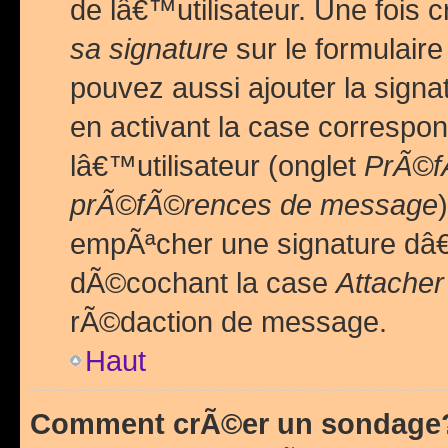
de lâ€™utilisateur. Une foi
sa signature
sur le formulair
pouvez aussi ajouter la sig
en activant la case correspo
lâ€™utilisateur (onglet
PrÃ©fÃ
prÃ©fÃ©rences de message
empÃªcher une signature dâ
dÃ©cochant la case
Attacher
rÃ©daction de message.
Haut
Comment crÃ©er un sondage