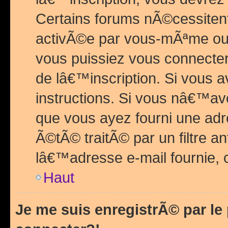
Certains forums nÃ©cessitent 
activÃ©e par vous-mÃªme ou 
vous puissiez vous connecter.
de lâ€™inscription. Si vous a
instructions. Si vous nâ€™av
que vous ayez fourni une adr
Ã©tÃ© traitÃ© par un filtre a
lâ€™adresse e-mail fournie, 
Haut
Je me suis enregistrÃ© par l