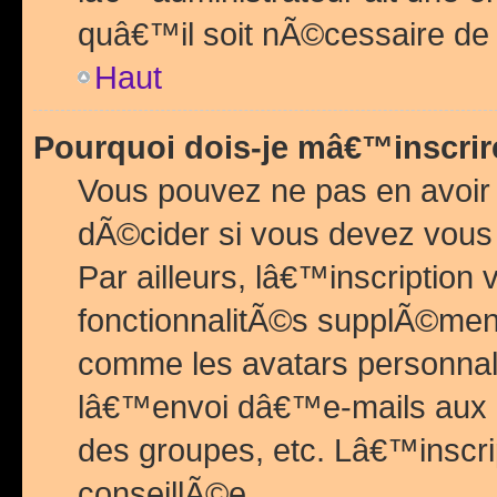
quâ€™il soit nÃ©cessaire de l
Haut
Pourquoi dois-je mâ€™inscrir
Vous pouvez ne pas en avoir
dÃ©cider si vous devez vous 
Par ailleurs, lâ€™inscriptio
fonctionnalitÃ©s supplÃ©ment
comme les avatars personnal
lâ€™envoi dâ€™e-mails aux
des groupes, etc. Lâ€™inscrip
conseillÃ©e.