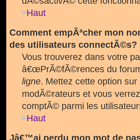
dÃ©sactivÃ© cette fonctionna
Haut
Comment empÃªcher mon nom 
des utilisateurs connectÃ©s?
Vous trouverez dans votre pa
â€œPrÃ©fÃ©rences du forum
ligne
. Mettez cette option sur
modÃ©rateurs et vous verrez 
comptÃ© parmi les utilisateurs
Haut
Jâ€™ai perdu mon mot de pas