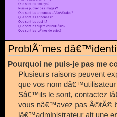
Que sont les smileys?
Puis-je publier des images?
Que sont les annonces gÃ©nÃ©rales?
Que sont les annonces?
Que sont les post-it?
Que sont les sujets verrouillÃ©s?
Que sont les icÃ´nes de sujet?
ProblÃ¨mes dâ€™identif
Pourquoi ne puis-je pas me c
Plusieurs raisons peuvent exp
que vos nom dâ€™utilisateur 
Sâ€™ils le sont, contactez l
vous nâ€™avez pas Ã©tÃ© ban
lâ€™administrateur ait une er