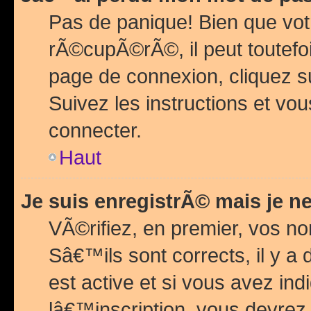
Pas de panique! Bien que vot
rÃ©cupÃ©rÃ©, il peut toutefois
page de connexion, cliquez 
Suivez les instructions et v
connecter.
Haut
Je suis enregistrÃ© mais je n
VÃ©rifiez, en premier, vos n
Sâ€™ils sont corrects, il y a
est active et si vous avez in
lâ€™inscription, vous devrez 