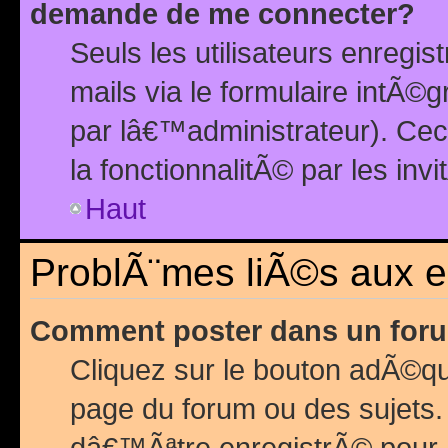
demande de me connecter?
Seuls les utilisateurs enreg
mails via le formulaire intÃ©
par lâ€™administrateur). Ce
la fonctionnalitÃ© par les inv
Haut
ProblÃ¨mes liÃ©s aux 
Comment poster dans un for
Cliquez sur le bouton adÃ©q
page du forum ou des sujets.
dâ€™Ãªtre enregistrÃ© pour 