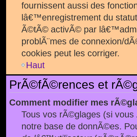
fournissent aussi des fonctio
lâ€™enregistrement du statut
Ã©tÃ© activÃ© par lâ€™admin
problÃ¨mes de connexion/dÃ©
cookies peut les corriger.
Haut
PrÃ©fÃ©rences et rÃ©gl
Comment modifier mes rÃ©gl
Tous vos rÃ©glages (si vous 
notre base de donnÃ©es. Pour 