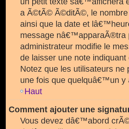
un petit texte sâ€™affichera
a Ã©tÃ© Ã©ditÃ©, le nombre 
ainsi que la date et lâ€™heur
message nâ€™apparaÃ®tra p
administrateur modifie le mes
de laisser une note indiquan
Notez que les utilisateurs n
une fois que quelquâ€™un y
Haut
Comment ajouter une signat
Vous devez dâ€™abord crÃ©e