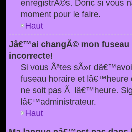
enregistrÃ©s. Donc si vous n
moment pour le faire.
Haut
Jâ€™ai changÃ© mon fuseau h
incorrecte!
Si vous Ãªtes sÃ»r dâ€™avo
fuseau horaire et lâ€™heure 
ne soit pas Ã lâ€™heure. Si
lâ€™administrateur.
Haut
Ma langue nâ€™est pas dans la