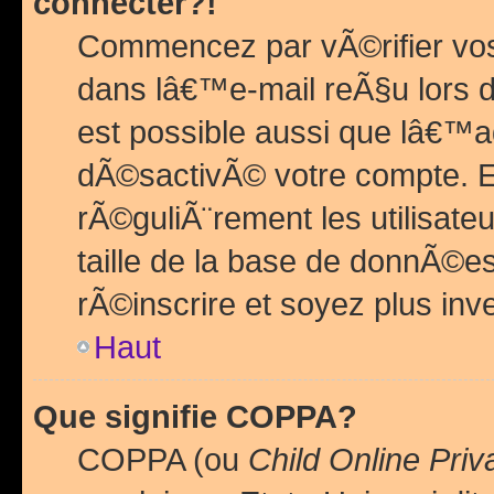
connecter?!
Commencez par vÃ©rifier vos
dans lâ€™e-mail reÃ§u lors de
est possible aussi que lâ€™a
dÃ©sactivÃ© votre compte. En 
rÃ©guliÃ¨rement les utilisate
taille de la base de donnÃ©es
rÃ©inscrire et soyez plus inve
Haut
Que signifie COPPA?
COPPA (ou
Child Online Priv