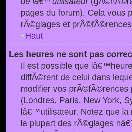
de lâ€™utilisateur
(gÃ©nÃ©ral
pages du forum). Cela vous p
rÃ©glages et prÃ©fÃ©rences
Haut
Les heures ne sont pas correc
Il est possible que lâ€™heure
diffÃ©rent de celui dans leq
modifier vos prÃ©fÃ©rences p
(Londres, Paris, New York, S
lâ€™utilisateur. Notez que la
la plupart des rÃ©glages nâ