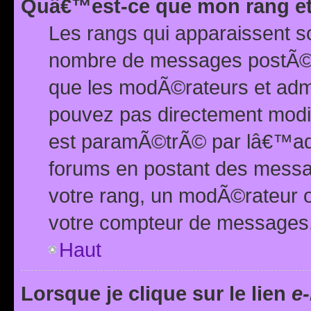
Quâ€™est-ce que mon rang et
Les rangs qui apparaissent s
nombre de messages postÃ©s ou
que les modÃ©rateurs et adm
pouvez pas directement modif
est paramÃ©trÃ© par lâ€™adm
forums en postant des mess
votre rang, un modÃ©rateur o
votre compteur de messages
Haut
Lorsque je clique sur le lien
e-