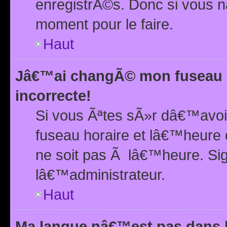
enregistrÃ©s. Donc si vous n
moment pour le faire.
Haut
Jâ€™ai changÃ© mon fuseau h
incorrecte!
Si vous Ãªtes sÃ»r dâ€™avo
fuseau horaire et lâ€™heure 
ne soit pas Ã lâ€™heure. Si
lâ€™administrateur.
Haut
Ma langue nâ€™est pas dans la