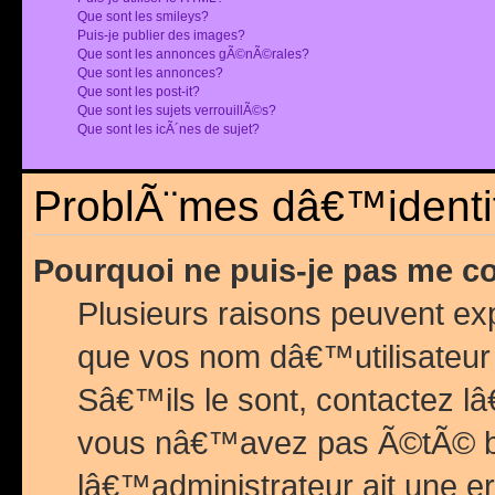
Que sont les smileys?
Puis-je publier des images?
Que sont les annonces gÃ©nÃ©rales?
Que sont les annonces?
Que sont les post-it?
Que sont les sujets verrouillÃ©s?
Que sont les icÃ´nes de sujet?
ProblÃ¨mes dâ€™identif
Pourquoi ne puis-je pas me c
Plusieurs raisons peuvent exp
que vos nom dâ€™utilisateur 
Sâ€™ils le sont, contactez l
vous nâ€™avez pas Ã©tÃ© ban
lâ€™administrateur ait une er