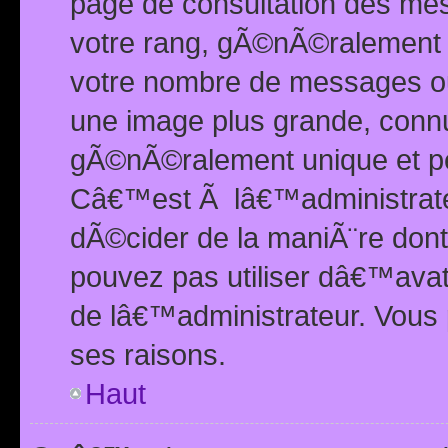
page de consultation des me
votre rang, gÃ©nÃ©ralement d
votre nombre de messages ou 
une image plus grande, conn
gÃ©nÃ©ralement unique et per
Câ€™est Ã lâ€™administrateu
dÃ©cider de la maniÃ¨re dont 
pouvez pas utiliser dâ€™ava
de lâ€™administrateur. Vous 
ses raisons.
Haut