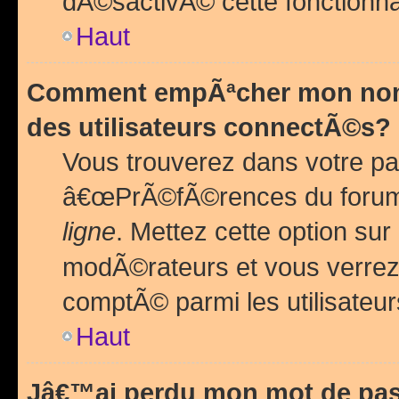
dÃ©sactivÃ© cette fonctionna
Haut
Comment empÃªcher mon nom 
des utilisateurs connectÃ©s?
Vous trouverez dans votre pa
â€œPrÃ©fÃ©rences du forum
ligne
. Mettez cette option sur
modÃ©rateurs et vous verrez 
comptÃ© parmi les utilisateurs
Haut
Jâ€™ai perdu mon mot de pas