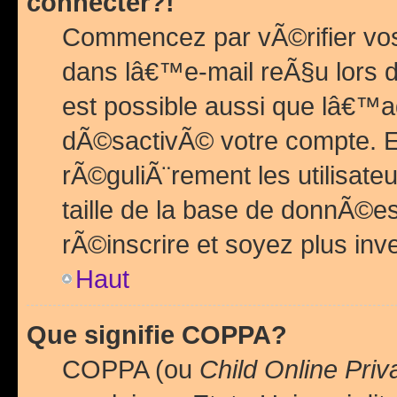
connecter?!
Commencez par vÃ©rifier vos
dans lâ€™e-mail reÃ§u lors de
est possible aussi que lâ€™a
dÃ©sactivÃ© votre compte. En 
rÃ©guliÃ¨rement les utilisate
taille de la base de donnÃ©es
rÃ©inscrire et soyez plus inve
Haut
Que signifie COPPA?
COPPA (ou
Child Online Priv