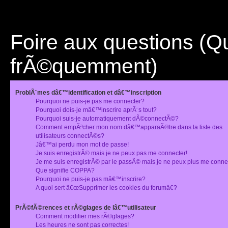
Foire aux questions (
frÃ©quemment)
ProblÃ¨mes dâ€™identification et dâ€™inscription
Pourquoi ne puis-je pas me connecter?
Pourquoi dois-je mâ€™inscrire aprÃ¨s tout?
Pourquoi suis-je automatiquement dÃ©connectÃ©?
Comment empÃªcher mon nom dâ€™apparaÃ®tre dans la liste des
utilisateurs connectÃ©s?
Jâ€™ai perdu mon mot de passe!
Je suis enregistrÃ© mais je ne peux pas me connecter!
Je me suis enregistrÃ© par le passÃ© mais je ne peux plus me conne
Que signifie COPPA?
Pourquoi ne puis-je pas mâ€™inscrire?
A quoi sert â€œSupprimer les cookies du forumâ€?
PrÃ©fÃ©rences et rÃ©glages de lâ€™utilisateur
Comment modifier mes rÃ©glages?
Les heures ne sont pas correctes!