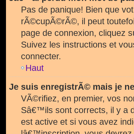
Pas de panique! Bien que vot
rÃ©cupÃ©rÃ©, il peut toutefois
page de connexion, cliquez 
Suivez les instructions et v
connecter.
Haut
Je suis enregistrÃ© mais je n
VÃ©rifiez, en premier, vos n
Sâ€™ils sont corrects, il y a
est active et si vous avez in
lâ€™inscription, vous devrez 