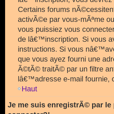
Certains forums nÃ©cessitent 
activÃ©e par vous-mÃªme ou 
vous puissiez vous connecter.
de lâ€™inscription. Si vous a
instructions. Si vous nâ€™av
que vous ayez fourni une adr
Ã©tÃ© traitÃ© par un filtre a
lâ€™adresse e-mail fournie, 
Haut
Je me suis enregistrÃ© par l