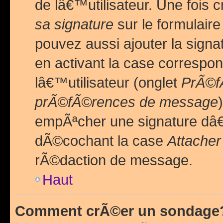
de lâ€™utilisateur. Une foi
sa signature
sur le formulair
pouvez aussi ajouter la sig
en activant la case correspo
lâ€™utilisateur (onglet
PrÃ©fÃ
prÃ©fÃ©rences de message
empÃªcher une signature dâ
dÃ©cochant la case
Attacher
rÃ©daction de message.
Haut
Comment crÃ©er un sondage