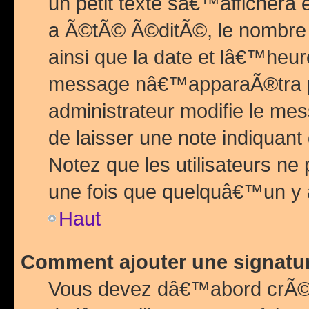
un petit texte sâ€™affichera
a Ã©tÃ© Ã©ditÃ©, le nombre 
ainsi que la date et lâ€™heur
message nâ€™apparaÃ®tra p
administrateur modifie le mes
de laisser une note indiquan
Notez que les utilisateurs n
une fois que quelquâ€™un y
Haut
Comment ajouter une signat
Vous devez dâ€™abord crÃ©e