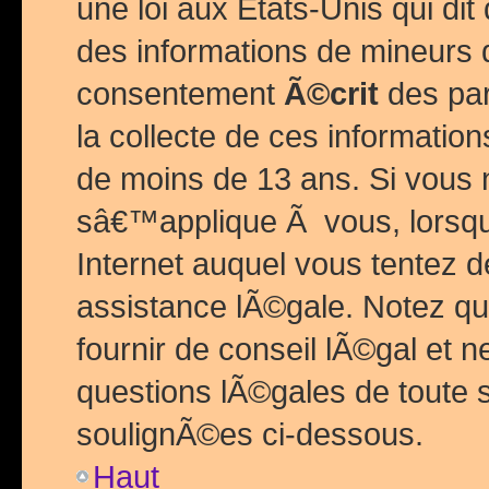
une loi aux Etats-Unis qui dit 
des informations de mineurs 
consentement
Ã©crit
des par
la collecte de ces informatio
de moins de 13 ans. Si vous
sâ€™applique Ã vous, lorsque
Internet auquel vous tentez 
assistance lÃ©gale. Notez q
fournir de conseil lÃ©gal et 
questions lÃ©gales de toute 
soulignÃ©es ci-dessous.
Haut