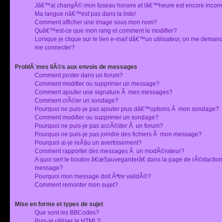
Jâ€™ai changÃ© mon fuseau horaire et lâ€™heure est encore incorr
Ma langue nâ€™est pas dans la liste!
Comment afficher une image sous mon nom?
Quâ€™est-ce que mon rang et comment le modifier?
Lorsque je clique sur le lien
e-mail
dâ€™un utilisateur, on me deman
me connecter?
ProblÃ¨mes liÃ©s aux envois de messages
Comment poster dans un forum?
Comment modifier ou supprimer un message?
Comment ajouter une signature Ã mes messages?
Comment crÃ©er un sondage?
Pourquoi ne puis-je pas ajouter plus dâ€™options Ã mon sondage?
Comment modifier ou supprimer un sondage?
Pourquoi ne puis-je pas accÃ©der Ã un forum?
Pourquoi ne puis-je pas joindre des fichiers Ã mon message?
Pourquoi ai-je reÃ§u un avertissement?
Comment rapporter des messages Ã un modÃ©rateur?
A quoi sert le bouton â€œSauvegarderâ€ dans la page de rÃ©dactio
message?
Pourquoi mon message doit Ãªtre validÃ©?
Comment remonter mon sujet?
Mise en forme et types de sujet
Que sont les BBCodes?
Puis-je utiliser le HTML?