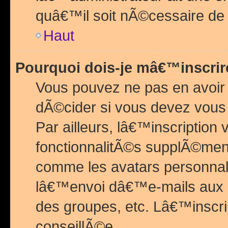
quâ€™il soit nÃ©cessaire de l
Haut
Pourquoi dois-je mâ€™inscrir
Vous pouvez ne pas en avoir
dÃ©cider si vous devez vous 
Par ailleurs, lâ€™inscriptio
fonctionnalitÃ©s supplÃ©ment
comme les avatars personnal
lâ€™envoi dâ€™e-mails aux
des groupes, etc. Lâ€™inscrip
conseillÃ©e.