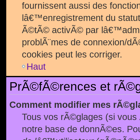
fournissent aussi des fonctio
lâ€™enregistrement du statut
Ã©tÃ© activÃ© par lâ€™admin
problÃ¨mes de connexion/dÃ©
cookies peut les corriger.
Haut
PrÃ©fÃ©rences et rÃ©gl
Comment modifier mes rÃ©gl
Tous vos rÃ©glages (si vous 
notre base de donnÃ©es. Pour 