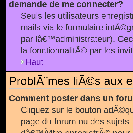
demande de me connecter?
Seuls les utilisateurs enreg
mails via le formulaire intÃ©
par lâ€™administrateur). Ce
la fonctionnalitÃ© par les inv
Haut
ProblÃ¨mes liÃ©s aux 
Comment poster dans un for
Cliquez sur le bouton adÃ©q
page du forum ou des sujets.
dâ€™Ãªtre enregistrÃ© pour 