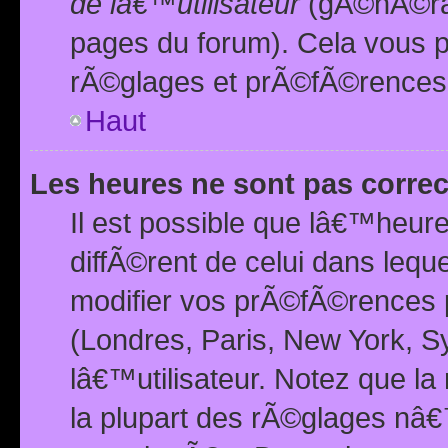
de lâ€™utilisateur
(gÃ©nÃ©ral
pages du forum). Cela vous p
rÃ©glages et prÃ©fÃ©rences
Haut
Les heures ne sont pas correc
Il est possible que lâ€™heure
diffÃ©rent de celui dans leq
modifier vos prÃ©fÃ©rences p
(Londres, Paris, New York, S
lâ€™utilisateur. Notez que la
la plupart des rÃ©glages nâ