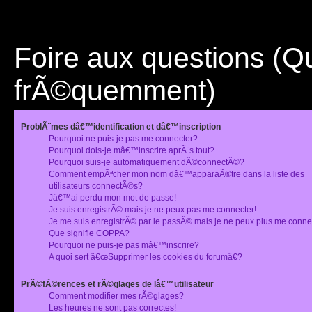
Foire aux questions (
frÃ©quemment)
ProblÃ¨mes dâ€™identification et dâ€™inscription
Pourquoi ne puis-je pas me connecter?
Pourquoi dois-je mâ€™inscrire aprÃ¨s tout?
Pourquoi suis-je automatiquement dÃ©connectÃ©?
Comment empÃªcher mon nom dâ€™apparaÃ®tre dans la liste des
utilisateurs connectÃ©s?
Jâ€™ai perdu mon mot de passe!
Je suis enregistrÃ© mais je ne peux pas me connecter!
Je me suis enregistrÃ© par le passÃ© mais je ne peux plus me conne
Que signifie COPPA?
Pourquoi ne puis-je pas mâ€™inscrire?
A quoi sert â€œSupprimer les cookies du forumâ€?
PrÃ©fÃ©rences et rÃ©glages de lâ€™utilisateur
Comment modifier mes rÃ©glages?
Les heures ne sont pas correctes!