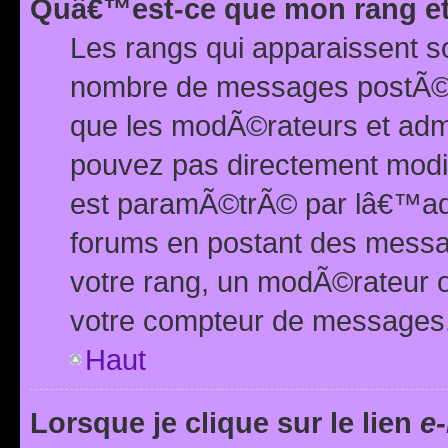
Quâ€™est-ce que mon rang et
Les rangs qui apparaissent s
nombre de messages postÃ©s ou
que les modÃ©rateurs et adm
pouvez pas directement modif
est paramÃ©trÃ© par lâ€™adm
forums en postant des mess
votre rang, un modÃ©rateur o
votre compteur de messages
Haut
Lorsque je clique sur le lien
e-