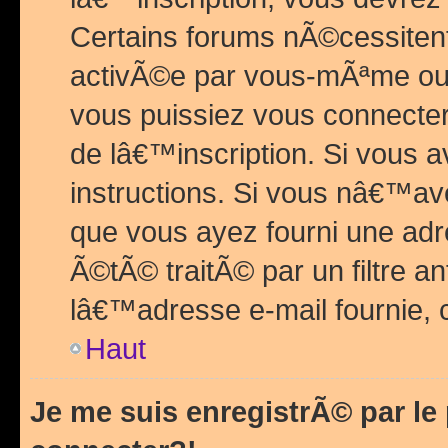
Certains forums nÃ©cessitent 
activÃ©e par vous-mÃªme ou 
vous puissiez vous connecter.
de lâ€™inscription. Si vous a
instructions. Si vous nâ€™av
que vous ayez fourni une adr
Ã©tÃ© traitÃ© par un filtre a
lâ€™adresse e-mail fournie, 
Haut
Je me suis enregistrÃ© par l