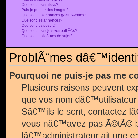
Que sont les smileys?
Puis-je publier des images?
Que sont les annonces gÃ©nÃ©rales?
Que sont les annonces?
Que sont les post-it?
Que sont les sujets verrouillÃ©s?
Que sont les icÃ´nes de sujet?
ProblÃ¨mes dâ€™identif
Pourquoi ne puis-je pas me c
Plusieurs raisons peuvent exp
que vos nom dâ€™utilisateur 
Sâ€™ils le sont, contactez l
vous nâ€™avez pas Ã©tÃ© ban
lâ€™administrateur ait une er