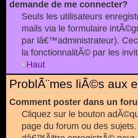
demande de me connecter?
Seuls les utilisateurs enreg
mails via le formulaire intÃ©
par lâ€™administrateur). Ce
la fonctionnalitÃ© par les inv
Haut
ProblÃ¨mes liÃ©s aux 
Comment poster dans un for
Cliquez sur le bouton adÃ©q
page du forum ou des sujets.
dâ€™Ãªtre enregistrÃ© pour 