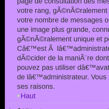
page de consultation des me
votre rang, gÃ©nÃ©ralement d
votre nombre de messages ou 
une image plus grande, conn
gÃ©nÃ©ralement unique et per
Câ€™est Ã lâ€™administrateu
dÃ©cider de la maniÃ¨re dont 
pouvez pas utiliser dâ€™ava
de lâ€™administrateur. Vous 
ses raisons.
Haut