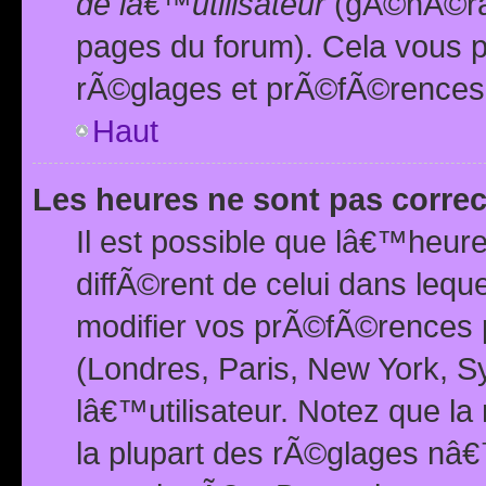
de lâ€™utilisateur
(gÃ©nÃ©ral
pages du forum). Cela vous p
rÃ©glages et prÃ©fÃ©rences
Haut
Les heures ne sont pas correc
Il est possible que lâ€™heure
diffÃ©rent de celui dans leq
modifier vos prÃ©fÃ©rences p
(Londres, Paris, New York, S
lâ€™utilisateur. Notez que la
la plupart des rÃ©glages nâ