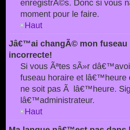
enregistrÃ©s. Donc si vous n
moment pour le faire.
Haut
Jâ€™ai changÃ© mon fuseau h
incorrecte!
Si vous Ãªtes sÃ»r dâ€™avo
fuseau horaire et lâ€™heure 
ne soit pas Ã lâ€™heure. Si
lâ€™administrateur.
Haut
Ma langue nâ€™est pas dans la