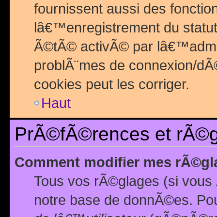
fournissent aussi des fonctio
lâ€™enregistrement du statut
Ã©tÃ© activÃ© par lâ€™admin
problÃ¨mes de connexion/dÃ©
cookies peut les corriger.
Haut
PrÃ©fÃ©rences et rÃ©gl
Comment modifier mes rÃ©gl
Tous vos rÃ©glages (si vous 
notre base de donnÃ©es. Pour 