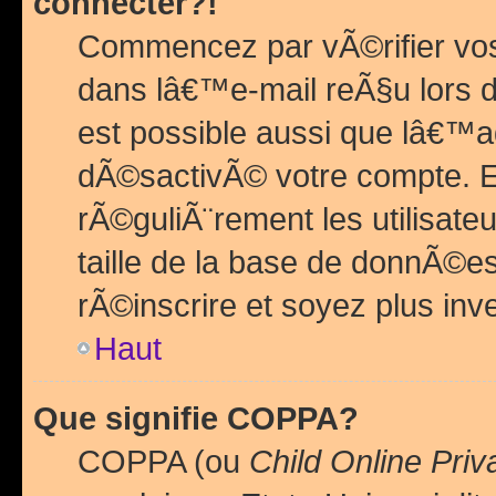
connecter?!
Commencez par vÃ©rifier vos
dans lâ€™e-mail reÃ§u lors de
est possible aussi que lâ€™a
dÃ©sactivÃ© votre compte. En 
rÃ©guliÃ¨rement les utilisate
taille de la base de donnÃ©es
rÃ©inscrire et soyez plus inve
Haut
Que signifie COPPA?
COPPA (ou
Child Online Priv