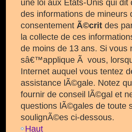
une loi aux Etats-Unis qui dit 
des informations de mineurs 
consentement
Ã©crit
des par
la collecte de ces informatio
de moins de 13 ans. Si vous
sâ€™applique Ã vous, lorsque
Internet auquel vous tentez 
assistance lÃ©gale. Notez q
fournir de conseil lÃ©gal et 
questions lÃ©gales de toute 
soulignÃ©es ci-dessous.
Haut