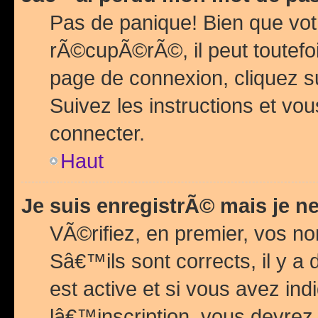
Pas de panique! Bien que vot
rÃ©cupÃ©rÃ©, il peut toutefois
page de connexion, cliquez 
Suivez les instructions et v
connecter.
Haut
Je suis enregistrÃ© mais je n
VÃ©rifiez, en premier, vos n
Sâ€™ils sont corrects, il y a
est active et si vous avez in
lâ€™inscription, vous devrez 