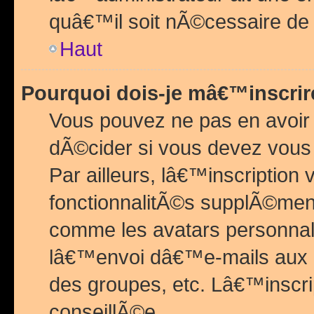
quâ€™il soit nÃ©cessaire de l
Haut
Pourquoi dois-je mâ€™inscrir
Vous pouvez ne pas en avoir
dÃ©cider si vous devez vous 
Par ailleurs, lâ€™inscriptio
fonctionnalitÃ©s supplÃ©ment
comme les avatars personnal
lâ€™envoi dâ€™e-mails aux
des groupes, etc. Lâ€™inscrip
conseillÃ©e.