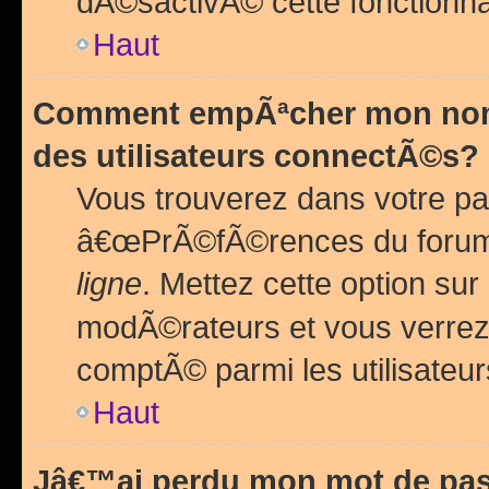
dÃ©sactivÃ© cette fonctionna
Haut
Comment empÃªcher mon nom 
des utilisateurs connectÃ©s?
Vous trouverez dans votre pa
â€œPrÃ©fÃ©rences du forum
ligne
. Mettez cette option sur
modÃ©rateurs et vous verrez 
comptÃ© parmi les utilisateurs
Haut
Jâ€™ai perdu mon mot de pas