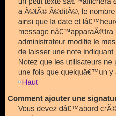
un petit texte sâ€™affichera
a Ã©tÃ© Ã©ditÃ©, le nombre 
ainsi que la date et lâ€™heur
message nâ€™apparaÃ®tra p
administrateur modifie le mes
de laisser une note indiquan
Notez que les utilisateurs n
une fois que quelquâ€™un y
Haut
Comment ajouter une signat
Vous devez dâ€™abord crÃ©e