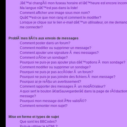
Jâ€™ai changÃ© mon fuseau horaire et lâ€™heure est encore incorr
Ma langue nâ€™est pas dans la liste!
Comment afficher une image sous mon nom?
Quâ€™est-ce que mon rang et comment le modifier?
Lorsque je clique sur le lien
e-mail
dâ€™un utilisateur, on me deman
me connecter?
ProblÃ¨mes liÃ©s aux envois de messages
Comment poster dans un forum?
Comment modifier ou supprimer un message?
Comment ajouter une signature Ã mes messages?
Comment crÃ©er un sondage?
Pourquoi ne puis-je pas ajouter plus dâ€™options Ã mon sondage?
Comment modifier ou supprimer un sondage?
Pourquoi ne puis-je pas accÃ©der Ã un forum?
Pourquoi ne puis-je pas joindre des fichiers Ã mon message?
Pourquoi ai-je reÃ§u un avertissement?
Comment rapporter des messages Ã un modÃ©rateur?
A quoi sert le bouton â€œSauvegarderâ€ dans la page de rÃ©dactio
message?
Pourquoi mon message doit Ãªtre validÃ©?
Comment remonter mon sujet?
Mise en forme et types de sujet
Que sont les BBCodes?
Puis-je utiliser le HTML?