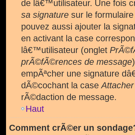
de lâ€™utilisateur. Une foi
sa signature
sur le formulair
pouvez aussi ajouter la sig
en activant la case correspo
lâ€™utilisateur (onglet
PrÃ©fÃ
prÃ©fÃ©rences de message
empÃªcher une signature dâ
dÃ©cochant la case
Attacher
rÃ©daction de message.
Haut
Comment crÃ©er un sondage