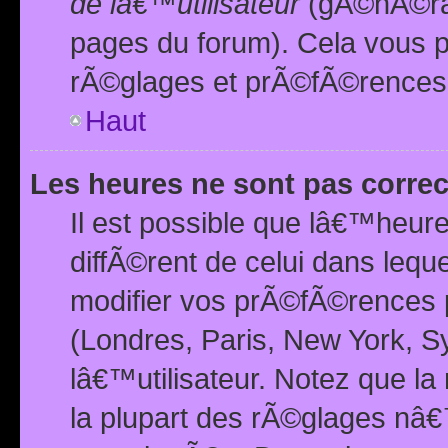
de lâ€™utilisateur
(gÃ©nÃ©ral
pages du forum). Cela vous p
rÃ©glages et prÃ©fÃ©rences
Haut
Les heures ne sont pas correc
Il est possible que lâ€™heure
diffÃ©rent de celui dans leq
modifier vos prÃ©fÃ©rences p
(Londres, Paris, New York, S
lâ€™utilisateur. Notez que la
la plupart des rÃ©glages nâ