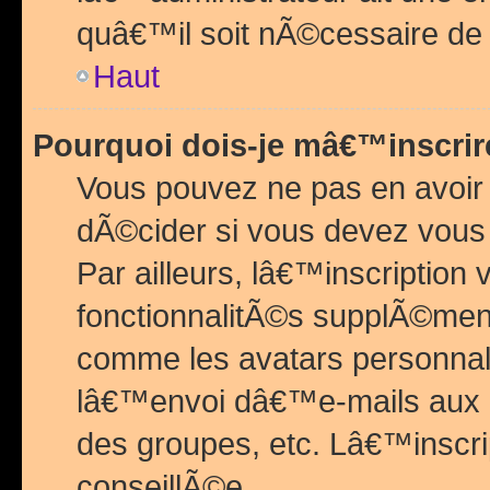
quâ€™il soit nÃ©cessaire de l
Haut
Pourquoi dois-je mâ€™inscrir
Vous pouvez ne pas en avoir
dÃ©cider si vous devez vous 
Par ailleurs, lâ€™inscriptio
fonctionnalitÃ©s supplÃ©ment
comme les avatars personnal
lâ€™envoi dâ€™e-mails aux
des groupes, etc. Lâ€™inscrip
conseillÃ©e.