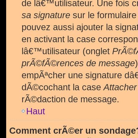
de lâ€™utilisateur. Une foi
sa signature
sur le formulair
pouvez aussi ajouter la sig
en activant la case correspo
lâ€™utilisateur (onglet
PrÃ©fÃ
prÃ©fÃ©rences de message
empÃªcher une signature dâ
dÃ©cochant la case
Attacher
rÃ©daction de message.
Haut
Comment crÃ©er un sondage