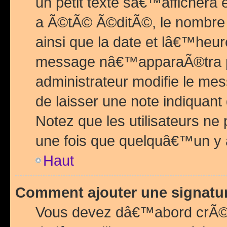
un petit texte sâ€™affichera
a Ã©tÃ© Ã©ditÃ©, le nombre 
ainsi que la date et lâ€™heur
message nâ€™apparaÃ®tra p
administrateur modifie le mes
de laisser une note indiquan
Notez que les utilisateurs n
une fois que quelquâ€™un y
Haut
Comment ajouter une signat
Vous devez dâ€™abord crÃ©e