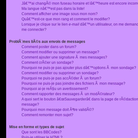
Jâ€™ai changÃ© mon fuseau horaire et lâ€™heure est encore incorr
Ma langue nâ€™est pas dans la liste!
Comment afficher une image sous mon nom?
Quâ€™est-ce que mon rang et comment le modifier?
Lorsque je clique sur le lien
e-mail
dâ€™un utilisateur, on me deman
me connecter?
ProblÃ¨mes liÃ©s aux envois de messages
Comment poster dans un forum?
Comment modifier ou supprimer un message?
Comment ajouter une signature Ã mes messages?
Comment crÃ©er un sondage?
Pourquoi ne puis-je pas ajouter plus dâ€™options Ã mon sondage?
Comment modifier ou supprimer un sondage?
Pourquoi ne puis-je pas accÃ©der Ã un forum?
Pourquoi ne puis-je pas joindre des fichiers Ã mon message?
Pourquoi ai-je reÃ§u un avertissement?
Comment rapporter des messages Ã un modÃ©rateur?
A quoi sert le bouton â€œSauvegarderâ€ dans la page de rÃ©dactio
message?
Pourquoi mon message doit Ãªtre validÃ©?
Comment remonter mon sujet?
Mise en forme et types de sujet
Que sont les BBCodes?
Puis-je utiliser le HTML?