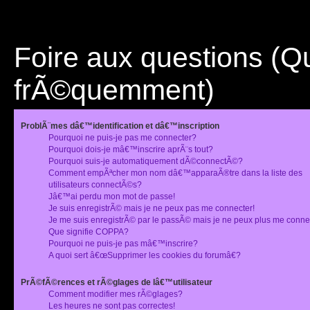
Foire aux questions (
frÃ©quemment)
ProblÃ¨mes dâ€™identification et dâ€™inscription
Pourquoi ne puis-je pas me connecter?
Pourquoi dois-je mâ€™inscrire aprÃ¨s tout?
Pourquoi suis-je automatiquement dÃ©connectÃ©?
Comment empÃªcher mon nom dâ€™apparaÃ®tre dans la liste des
utilisateurs connectÃ©s?
Jâ€™ai perdu mon mot de passe!
Je suis enregistrÃ© mais je ne peux pas me connecter!
Je me suis enregistrÃ© par le passÃ© mais je ne peux plus me conne
Que signifie COPPA?
Pourquoi ne puis-je pas mâ€™inscrire?
A quoi sert â€œSupprimer les cookies du forumâ€?
PrÃ©fÃ©rences et rÃ©glages de lâ€™utilisateur
Comment modifier mes rÃ©glages?
Les heures ne sont pas correctes!