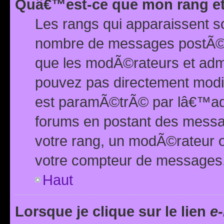
Quâ€™est-ce que mon rang et
Les rangs qui apparaissent s
nombre de messages postÃ©s ou
que les modÃ©rateurs et adm
pouvez pas directement modif
est paramÃ©trÃ© par lâ€™adm
forums en postant des mess
votre rang, un modÃ©rateur o
votre compteur de messages
Haut
Lorsque je clique sur le lien
e-