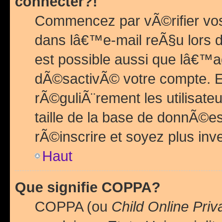
connecter?!
Commencez par vÃ©rifier vos
dans lâ€™e-mail reÃ§u lors de
est possible aussi que lâ€™a
dÃ©sactivÃ© votre compte. En 
rÃ©guliÃ¨rement les utilisate
taille de la base de donnÃ©es
rÃ©inscrire et soyez plus inve
Haut
Que signifie COPPA?
COPPA (ou
Child Online Priv