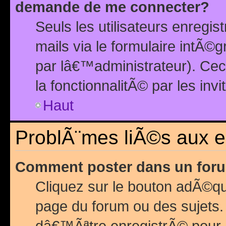
demande de me connecter?
Seuls les utilisateurs enreg
mails via le formulaire intÃ©
par lâ€™administrateur). Ce
la fonctionnalitÃ© par les inv
Haut
ProblÃ¨mes liÃ©s aux 
Comment poster dans un for
Cliquez sur le bouton adÃ©q
page du forum ou des sujets.
dâ€™Ãªtre enregistrÃ© pour 