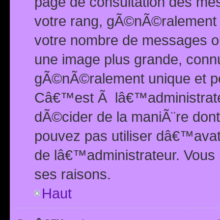
page de consultation des me
votre rang, gÃ©nÃ©ralement d
votre nombre de messages ou 
une image plus grande, conn
gÃ©nÃ©ralement unique et per
Câ€™est Ã lâ€™administrateu
dÃ©cider de la maniÃ¨re dont 
pouvez pas utiliser dâ€™ava
de lâ€™administrateur. Vous 
ses raisons.
Haut