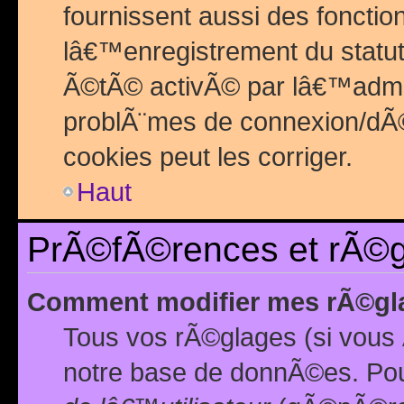
fournissent aussi des fonctio
lâ€™enregistrement du statut
Ã©tÃ© activÃ© par lâ€™admin
problÃ¨mes de connexion/dÃ©
cookies peut les corriger.
Haut
PrÃ©fÃ©rences et rÃ©gl
Comment modifier mes rÃ©gl
Tous vos rÃ©glages (si vous 
notre base de donnÃ©es. Pour 