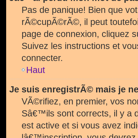
Pas de panique! Bien que vot
rÃ©cupÃ©rÃ©, il peut toutefois
page de connexion, cliquez 
Suivez les instructions et v
connecter.
Haut
Je suis enregistrÃ© mais je n
VÃ©rifiez, en premier, vos n
Sâ€™ils sont corrects, il y a
est active et si vous avez in
lâ€™inscription, vous devrez 