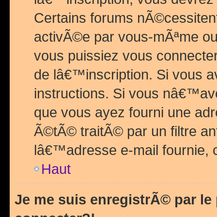
Certains forums nÃ©cessitent 
activÃ©e par vous-mÃªme ou 
vous puissiez vous connecter.
de lâ€™inscription. Si vous a
instructions. Si vous nâ€™av
que vous ayez fourni une adr
Ã©tÃ© traitÃ© par un filtre a
lâ€™adresse e-mail fournie, 
Haut
Je me suis enregistrÃ© par l