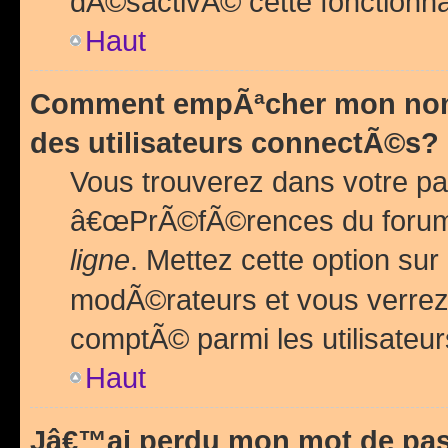
dÃ©sactivÃ© cette fonctionna
Haut
Comment empÃªcher mon nom 
des utilisateurs connectÃ©s?
Vous trouverez dans votre pa
â€œPrÃ©fÃ©rences du forum
ligne
. Mettez cette option sur
modÃ©rateurs et vous verrez 
comptÃ© parmi les utilisateurs
Haut
Jâ€™ai perdu mon mot de pas