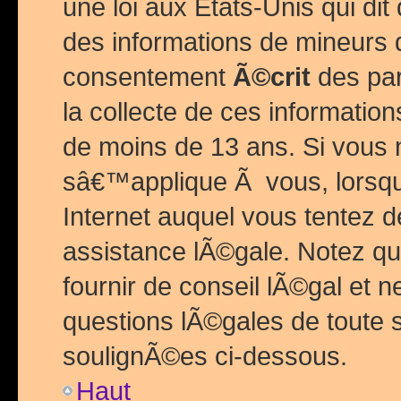
une loi aux Etats-Unis qui dit 
des informations de mineurs 
consentement
Ã©crit
des par
la collecte de ces informatio
de moins de 13 ans. Si vous
sâ€™applique Ã vous, lorsque
Internet auquel vous tentez 
assistance lÃ©gale. Notez q
fournir de conseil lÃ©gal et 
questions lÃ©gales de toute 
soulignÃ©es ci-dessous.
Haut