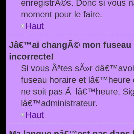
enregistrÃ©s. Donc si vous n
moment pour le faire.
Haut
Jâ€™ai changÃ© mon fuseau h
incorrecte!
Si vous Ãªtes sÃ»r dâ€™avo
fuseau horaire et lâ€™heure 
ne soit pas Ã lâ€™heure. Si
lâ€™administrateur.
Haut
Ma langue nâ€™est pas dans la