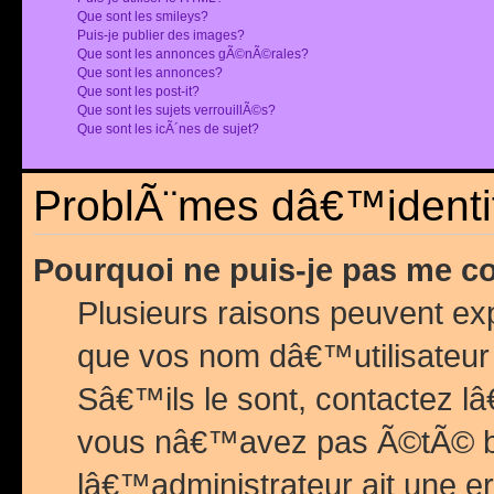
Que sont les smileys?
Puis-je publier des images?
Que sont les annonces gÃ©nÃ©rales?
Que sont les annonces?
Que sont les post-it?
Que sont les sujets verrouillÃ©s?
Que sont les icÃ´nes de sujet?
ProblÃ¨mes dâ€™identif
Pourquoi ne puis-je pas me c
Plusieurs raisons peuvent exp
que vos nom dâ€™utilisateur 
Sâ€™ils le sont, contactez l
vous nâ€™avez pas Ã©tÃ© ban
lâ€™administrateur ait une er