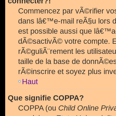
connecter?!
Commencez par vÃ©rifier vos
dans lâ€™e-mail reÃ§u lors de
est possible aussi que lâ€™a
dÃ©sactivÃ© votre compte. En 
rÃ©guliÃ¨rement les utilisate
taille de la base de donnÃ©es
rÃ©inscrire et soyez plus inve
Haut
Que signifie COPPA?
COPPA (ou
Child Online Priv