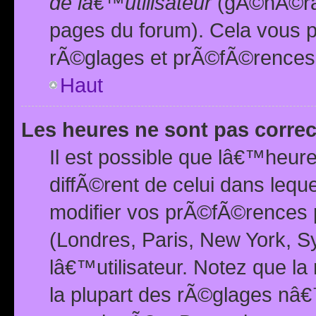
de lâ€™utilisateur
(gÃ©nÃ©ral
pages du forum). Cela vous p
rÃ©glages et prÃ©fÃ©rences
Haut
Les heures ne sont pas correc
Il est possible que lâ€™heure
diffÃ©rent de celui dans leq
modifier vos prÃ©fÃ©rences p
(Londres, Paris, New York, S
lâ€™utilisateur. Notez que la
la plupart des rÃ©glages nâ