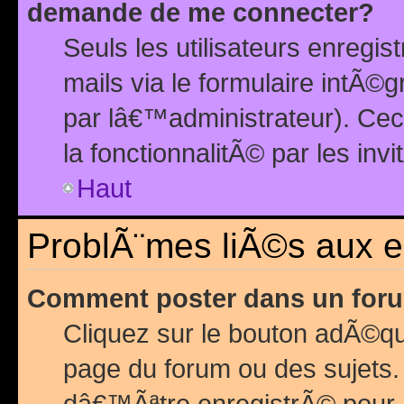
demande de me connecter?
Seuls les utilisateurs enreg
mails via le formulaire intÃ©
par lâ€™administrateur). Ce
la fonctionnalitÃ© par les inv
Haut
ProblÃ¨mes liÃ©s aux 
Comment poster dans un for
Cliquez sur le bouton adÃ©q
page du forum ou des sujets.
dâ€™Ãªtre enregistrÃ© pour 