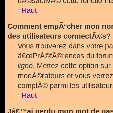
dÃ©sactivÃ© cette fonctionna
Haut
Comment empÃªcher mon nom 
des utilisateurs connectÃ©s?
Vous trouverez dans votre pa
â€œPrÃ©fÃ©rences du forum
ligne
. Mettez cette option sur
modÃ©rateurs et vous verrez 
comptÃ© parmi les utilisateurs
Haut
Jâ€™ai perdu mon mot de pas