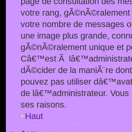
page de consultation des me
votre rang, gÃ©nÃ©ralement d
votre nombre de messages ou 
une image plus grande, conn
gÃ©nÃ©ralement unique et per
Câ€™est Ã lâ€™administrateu
dÃ©cider de la maniÃ¨re dont 
pouvez pas utiliser dâ€™ava
de lâ€™administrateur. Vous 
ses raisons.
Haut