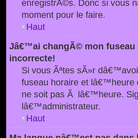
enregistrÃ©s. Donc si vous n
moment pour le faire.
Haut
Jâ€™ai changÃ© mon fuseau h
incorrecte!
Si vous Ãªtes sÃ»r dâ€™avo
fuseau horaire et lâ€™heure 
ne soit pas Ã lâ€™heure. Si
lâ€™administrateur.
Haut
Ma langue nâ€™est pas dans la