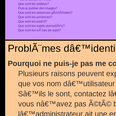
Que sont les smileys?
Puis-je publier des images?
Que sont les annonces gÃ©nÃ©rales?
Que sont les annonces?
Que sont les post-it?
Que sont les sujets verrouillÃ©s?
Que sont les icÃ´nes de sujet?
ProblÃ¨mes dâ€™identif
Pourquoi ne puis-je pas me c
Plusieurs raisons peuvent exp
que vos nom dâ€™utilisateur 
Sâ€™ils le sont, contactez l
vous nâ€™avez pas Ã©tÃ© ban
lâ€™administrateur ait une er