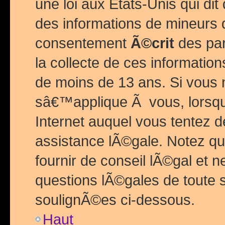
une loi aux Etats-Unis qui dit 
des informations de mineurs 
consentement
Ã©crit
des par
la collecte de ces informatio
de moins de 13 ans. Si vous
sâ€™applique Ã vous, lorsque
Internet auquel vous tentez 
assistance lÃ©gale. Notez q
fournir de conseil lÃ©gal et 
questions lÃ©gales de toute 
soulignÃ©es ci-dessous.
Haut