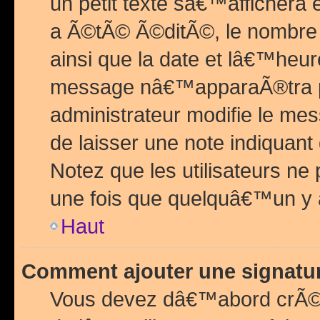
un petit texte sâ€™affichera
a Ã©tÃ© Ã©ditÃ©, le nombre 
ainsi que la date et lâ€™heur
message nâ€™apparaÃ®tra p
administrateur modifie le mes
de laisser une note indiquan
Notez que les utilisateurs n
une fois que quelquâ€™un y
Haut
Comment ajouter une signat
Vous devez dâ€™abord crÃ©e