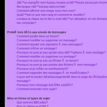
Jâ€™ai changÃ© mon fuseau horaire et lâ€™heure est encore incorr
Ma langue nâ€™est pas dans la liste!
Comment afficher une image sous mon nom?
Quâ€™est-ce que mon rang et comment le modifier?
Lorsque je clique sur le lien
e-mail
dâ€™un utilisateur, on me deman
me connecter?
ProblÃ¨mes liÃ©s aux envois de messages
Comment poster dans un forum?
Comment modifier ou supprimer un message?
Comment ajouter une signature Ã mes messages?
Comment crÃ©er un sondage?
Pourquoi ne puis-je pas ajouter plus dâ€™options Ã mon sondage?
Comment modifier ou supprimer un sondage?
Pourquoi ne puis-je pas accÃ©der Ã un forum?
Pourquoi ne puis-je pas joindre des fichiers Ã mon message?
Pourquoi ai-je reÃ§u un avertissement?
Comment rapporter des messages Ã un modÃ©rateur?
A quoi sert le bouton â€œSauvegarderâ€ dans la page de rÃ©dactio
message?
Pourquoi mon message doit Ãªtre validÃ©?
Comment remonter mon sujet?
Mise en forme et types de sujet
Que sont les BBCodes?
Puis-je utiliser le HTML?