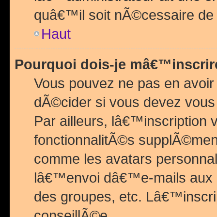
quâ€™il soit nÃ©cessaire de l
Haut
Pourquoi dois-je mâ€™inscrir
Vous pouvez ne pas en avoir
dÃ©cider si vous devez vous 
Par ailleurs, lâ€™inscriptio
fonctionnalitÃ©s supplÃ©ment
comme les avatars personnal
lâ€™envoi dâ€™e-mails aux
des groupes, etc. Lâ€™inscrip
conseillÃ©e.