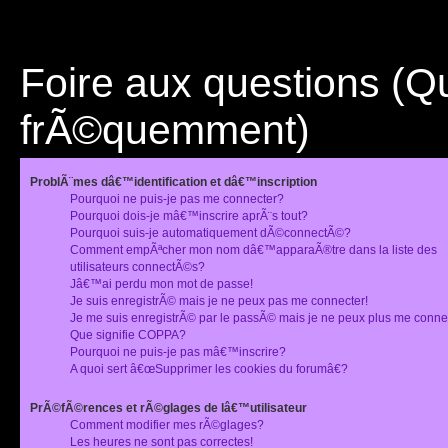
Foire aux questions (
frÃ©quemment)
ProblÃ¨mes dâ€™identification et dâ€™inscription
Pourquoi ne puis-je pas me connecter?
Pourquoi dois-je mâ€™inscrire aprÃ¨s tout?
Pourquoi suis-je automatiquement dÃ©connectÃ©?
Comment empÃªcher mon nom dâ€™apparaÃ®tre dans la liste des
utilisateurs connectÃ©s?
Jâ€™ai perdu mon mot de passe!
Je suis enregistrÃ© mais je ne peux pas me connecter!
Je me suis enregistrÃ© par le passÃ© mais je ne peux plus me conne
Que signifie COPPA?
Pourquoi ne puis-je pas mâ€™inscrire?
A quoi sert â€œSupprimer les cookies du forumâ€?
PrÃ©fÃ©rences et rÃ©glages de lâ€™utilisateur
Comment modifier mes rÃ©glages?
Les heures ne sont pas correctes!