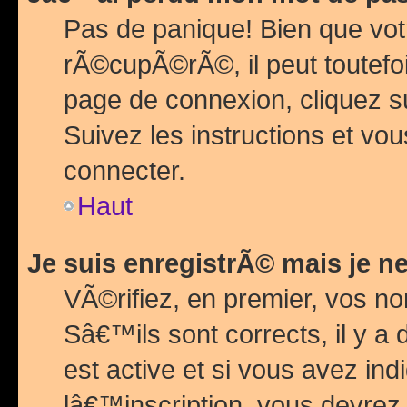
Pas de panique! Bien que vot
rÃ©cupÃ©rÃ©, il peut toutefois
page de connexion, cliquez 
Suivez les instructions et v
connecter.
Haut
Je suis enregistrÃ© mais je n
VÃ©rifiez, en premier, vos n
Sâ€™ils sont corrects, il y a
est active et si vous avez in
lâ€™inscription, vous devrez 