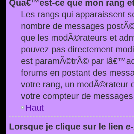
Quâ€™est-ce que mon rang et
Les rangs qui apparaissent s
nombre de messages postÃ©s ou
que les modÃ©rateurs et adm
pouvez pas directement modif
est paramÃ©trÃ© par lâ€™adm
forums en postant des mess
votre rang, un modÃ©rateur o
votre compteur de messages
Haut
Lorsque je clique sur le lien
e-