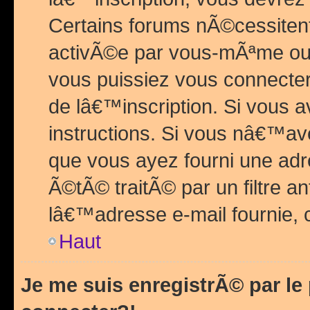
Certains forums nÃ©cessitent 
activÃ©e par vous-mÃªme ou 
vous puissiez vous connecter.
de lâ€™inscription. Si vous a
instructions. Si vous nâ€™av
que vous ayez fourni une adr
Ã©tÃ© traitÃ© par un filtre a
lâ€™adresse e-mail fournie, 
Haut
Je me suis enregistrÃ© par l