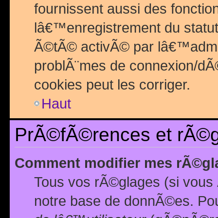
fournissent aussi des fonctio
lâ€™enregistrement du statut
Ã©tÃ© activÃ© par lâ€™admin
problÃ¨mes de connexion/dÃ©
cookies peut les corriger.
Haut
PrÃ©fÃ©rences et rÃ©gl
Comment modifier mes rÃ©gl
Tous vos rÃ©glages (si vous 
notre base de donnÃ©es. Pour 