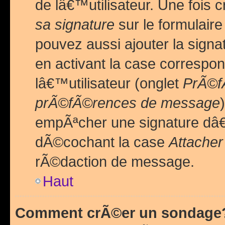
de lâ€™utilisateur. Une foi
sa signature
sur le formulair
pouvez aussi ajouter la sig
en activant la case correspo
lâ€™utilisateur (onglet
PrÃ©fÃ
prÃ©fÃ©rences de message
empÃªcher une signature dâ
dÃ©cochant la case
Attacher
rÃ©daction de message.
Haut
Comment crÃ©er un sondage