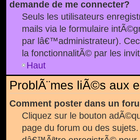
demande de me connecter?
Seuls les utilisateurs enreg
mails via le formulaire intÃ©
par lâ€™administrateur). Ce
la fonctionnalitÃ© par les inv
Haut
ProblÃ¨mes liÃ©s aux 
Comment poster dans un for
Cliquez sur le bouton adÃ©q
page du forum ou des sujets.
dâ€™Ãªtre enregistrÃ© pour 