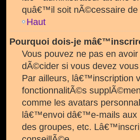
quâ€™il soit nÃ©cessaire de l
Haut
Pourquoi dois-je mâ€™inscrir
Vous pouvez ne pas en avoir
dÃ©cider si vous devez vous 
Par ailleurs, lâ€™inscriptio
fonctionnalitÃ©s supplÃ©ment
comme les avatars personnal
lâ€™envoi dâ€™e-mails aux
des groupes, etc. Lâ€™inscrip
conseillÃ©e.