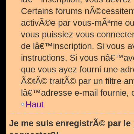
Certains forums nÃ©cessitent 
activÃ©e par vous-mÃªme ou 
vous puissiez vous connecter.
de lâ€™inscription. Si vous a
instructions. Si vous nâ€™av
que vous ayez fourni une adr
Ã©tÃ© traitÃ© par un filtre a
lâ€™adresse e-mail fournie, 
Haut
Je me suis enregistrÃ© par l