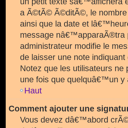
un petit texte sâ€™affichera
a Ã©tÃ© Ã©ditÃ©, le nombre 
ainsi que la date et lâ€™heur
message nâ€™apparaÃ®tra p
administrateur modifie le mes
de laisser une note indiquan
Notez que les utilisateurs n
une fois que quelquâ€™un y
Haut
Comment ajouter une signat
Vous devez dâ€™abord crÃ©e