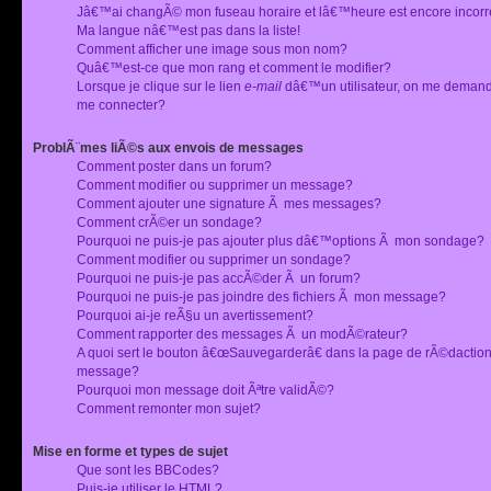
Jâ€™ai changÃ© mon fuseau horaire et lâ€™heure est encore incorr
Ma langue nâ€™est pas dans la liste!
Comment afficher une image sous mon nom?
Quâ€™est-ce que mon rang et comment le modifier?
Lorsque je clique sur le lien
e-mail
dâ€™un utilisateur, on me deman
me connecter?
ProblÃ¨mes liÃ©s aux envois de messages
Comment poster dans un forum?
Comment modifier ou supprimer un message?
Comment ajouter une signature Ã mes messages?
Comment crÃ©er un sondage?
Pourquoi ne puis-je pas ajouter plus dâ€™options Ã mon sondage?
Comment modifier ou supprimer un sondage?
Pourquoi ne puis-je pas accÃ©der Ã un forum?
Pourquoi ne puis-je pas joindre des fichiers Ã mon message?
Pourquoi ai-je reÃ§u un avertissement?
Comment rapporter des messages Ã un modÃ©rateur?
A quoi sert le bouton â€œSauvegarderâ€ dans la page de rÃ©dactio
message?
Pourquoi mon message doit Ãªtre validÃ©?
Comment remonter mon sujet?
Mise en forme et types de sujet
Que sont les BBCodes?
Puis-je utiliser le HTML?