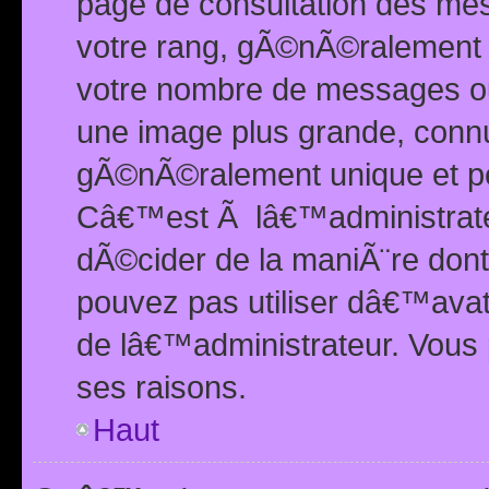
page de consultation des me
votre rang, gÃ©nÃ©ralement d
votre nombre de messages ou 
une image plus grande, conn
gÃ©nÃ©ralement unique et per
Câ€™est Ã lâ€™administrateu
dÃ©cider de la maniÃ¨re dont 
pouvez pas utiliser dâ€™ava
de lâ€™administrateur. Vous 
ses raisons.
Haut