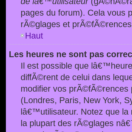
de lâ€™utilisateur
(gÃ©nÃ©ral
pages du forum). Cela vous p
rÃ©glages et prÃ©fÃ©rences
Haut
Les heures ne sont pas correc
Il est possible que lâ€™heure
diffÃ©rent de celui dans leq
modifier vos prÃ©fÃ©rences p
(Londres, Paris, New York, S
lâ€™utilisateur. Notez que la
la plupart des rÃ©glages nâ