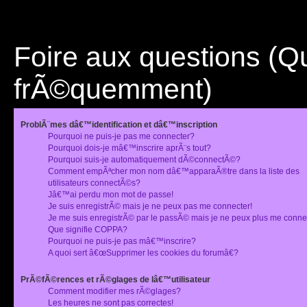
Foire aux questions (
frÃ©quemment)
ProblÃ¨mes dâ€™identification et dâ€™inscription
Pourquoi ne puis-je pas me connecter?
Pourquoi dois-je mâ€™inscrire aprÃ¨s tout?
Pourquoi suis-je automatiquement dÃ©connectÃ©?
Comment empÃªcher mon nom dâ€™apparaÃ®tre dans la liste des
utilisateurs connectÃ©s?
Jâ€™ai perdu mon mot de passe!
Je suis enregistrÃ© mais je ne peux pas me connecter!
Je me suis enregistrÃ© par le passÃ© mais je ne peux plus me conne
Que signifie COPPA?
Pourquoi ne puis-je pas mâ€™inscrire?
A quoi sert â€œSupprimer les cookies du forumâ€?
PrÃ©fÃ©rences et rÃ©glages de lâ€™utilisateur
Comment modifier mes rÃ©glages?
Les heures ne sont pas correctes!