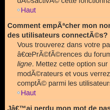
dÃ©sactivÃ© cette fonctionna
Haut
Comment empÃªcher mon nom 
des utilisateurs connectÃ©s?
Vous trouverez dans votre pa
â€œPrÃ©fÃ©rences du forum
ligne
. Mettez cette option sur
modÃ©rateurs et vous verrez 
comptÃ© parmi les utilisateurs
Haut
Jâ€™ai perdu mon mot de pas