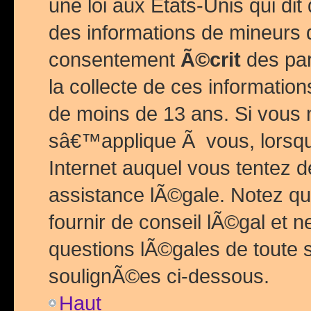
une loi aux Etats-Unis qui dit 
des informations de mineurs 
consentement
Ã©crit
des par
la collecte de ces informatio
de moins de 13 ans. Si vous
sâ€™applique Ã vous, lorsque
Internet auquel vous tentez 
assistance lÃ©gale. Notez q
fournir de conseil lÃ©gal et 
questions lÃ©gales de toute 
soulignÃ©es ci-dessous.
Haut