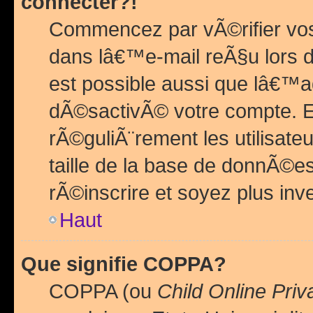
connecter?!
Commencez par vÃ©rifier vos
dans lâ€™e-mail reÃ§u lors de
est possible aussi que lâ€™a
dÃ©sactivÃ© votre compte. En 
rÃ©guliÃ¨rement les utilisate
taille de la base de donnÃ©es
rÃ©inscrire et soyez plus inve
Haut
Que signifie COPPA?
COPPA (ou
Child Online Priv