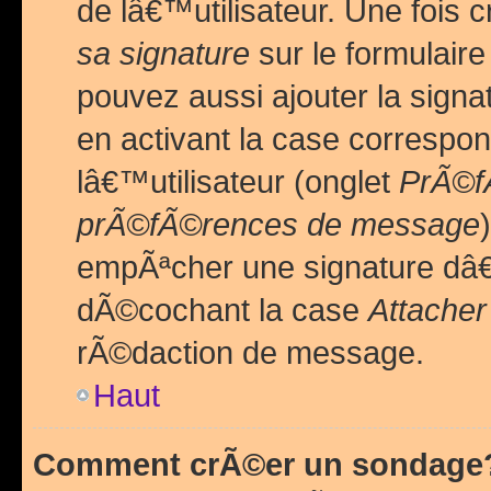
de lâ€™utilisateur. Une foi
sa signature
sur le formulair
pouvez aussi ajouter la sig
en activant la case correspo
lâ€™utilisateur (onglet
PrÃ©fÃ
prÃ©fÃ©rences de message
empÃªcher une signature dâ
dÃ©cochant la case
Attacher
rÃ©daction de message.
Haut
Comment crÃ©er un sondage