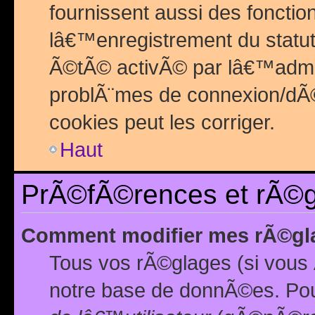
fournissent aussi des fonctio
lâ€™enregistrement du statut
Ã©tÃ© activÃ© par lâ€™admin
problÃ¨mes de connexion/dÃ©
cookies peut les corriger.
Haut
PrÃ©fÃ©rences et rÃ©gl
Comment modifier mes rÃ©gl
Tous vos rÃ©glages (si vous 
notre base de donnÃ©es. Pour 