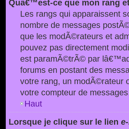
Quâ€™est-ce que mon rang et
Les rangs qui apparaissent s
nombre de messages postÃ©s ou
que les modÃ©rateurs et adm
pouvez pas directement modif
est paramÃ©trÃ© par lâ€™adm
forums en postant des mess
votre rang, un modÃ©rateur o
votre compteur de messages
Haut
Lorsque je clique sur le lien
e-