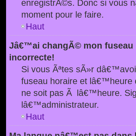
enregistrÃ©s. Donc si vous n
moment pour le faire.
Haut
Jâ€™ai changÃ© mon fuseau h
incorrecte!
Si vous Ãªtes sÃ»r dâ€™avo
fuseau horaire et lâ€™heure 
ne soit pas Ã lâ€™heure. Si
lâ€™administrateur.
Haut
Ma langue nâ€™est pas dans la