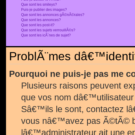
Que sont les smileys?
Puis-je publier des images?
Que sont les annonces gÃ©nÃ©rales?
Que sont les annonces?
Que sont les post-it?
Que sont les sujets verrouillÃ©s?
Que sont les icÃ´nes de sujet?
ProblÃ¨mes dâ€™identif
Pourquoi ne puis-je pas me c
Plusieurs raisons peuvent exp
que vos nom dâ€™utilisateur 
Sâ€™ils le sont, contactez l
vous nâ€™avez pas Ã©tÃ© ban
lâ€™administrateur ait une er