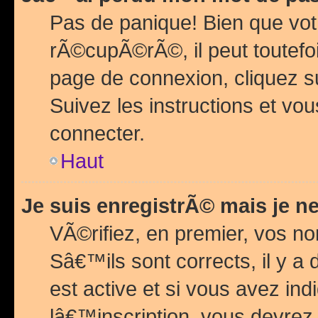
Pas de panique! Bien que vot
rÃ©cupÃ©rÃ©, il peut toutefois
page de connexion, cliquez 
Suivez les instructions et v
connecter.
Haut
Je suis enregistrÃ© mais je n
VÃ©rifiez, en premier, vos n
Sâ€™ils sont corrects, il y a
est active et si vous avez in
lâ€™inscription, vous devrez 