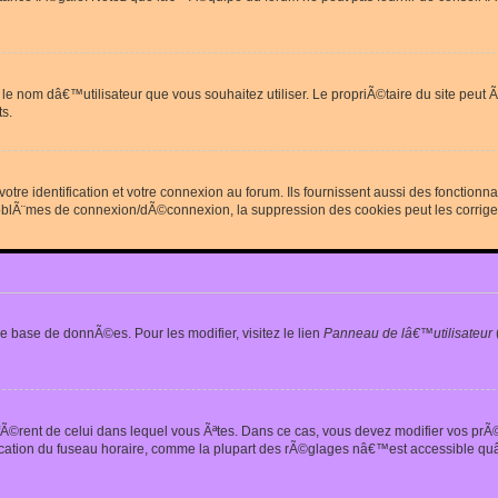
erdit le nom dâ€™utilisateur que vous souhaitez utiliser. Le propriÃ©taire du site
s.
re identification et votre connexion au forum. Ils fournissent aussi des fonctionn
oblÃ¨mes de connexion/dÃ©connexion, la suppression des cookies peut les corrige
e base de donnÃ©es. Pour les modifier, visitez le lien
Panneau de lâ€™utilisateur
iffÃ©rent de celui dans lequel vous Ãªtes. Dans ce cas, vous devez modifier vos pr
fication du fuseau horaire, comme la plupart des rÃ©glages nâ€™est accessible quâ