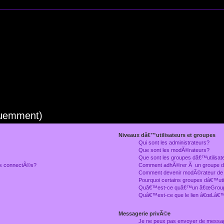
quemment)
Niveaux dâ€™utilisateurs et groupes
Qui sont les administrateurs?
Que sont les modÃ©rateurs?
Que sont les groupes dâ€™utilisat
rs connectÃ©s?
Comment adhÃ©rer Ã un groupe dâ
Comment devenir modÃ©rateur de
Pourquoi certains groupes dâ€™uti
Quâ€™est-ce quâ€™un â€œGroupe
Quâ€™est-ce que le lien â€œLâ€™
Messagerie privÃ©e
Je ne peux pas envoyer de messa