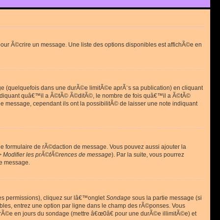
ur Ã©crire un message. Une liste des options disponibles est affichÃ©e en
(quelquefois dans une durÃ©e limitÃ©e aprÃ¨s sa publication) en cliquant
diquant quâ€™il a Ã©tÃ© Ã©ditÃ©, le nombre de fois quâ€™il a Ã©tÃ©
message, cependant ils ont la possibilitÃ© de laisser une note indiquant
le formulaire de rÃ©daction de message. Vous pouvez aussi ajouter la
> Modifier les prÃ©fÃ©rences de message
). Par la suite, vous pourrez
de message.
es permissions), cliquez sur lâ€™onglet
Sondage
sous la partie message (si
ibles, entrez une option par ligne dans le champ des rÃ©ponses. Vous
durÃ©e en jours du sondage (mettre â€œ0â€ pour une durÃ©e illimitÃ©e) et