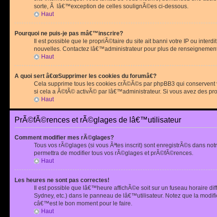
sorte, Ã lâ€™exception de celles soulignÃ©es ci-dessous.
Haut
Pourquoi ne puis-je pas mâ€™inscrire?
Il est possible que le propriÃ©taire du site ait banni votre IP ou int
nouvelles. Contactez lâ€™administrateur pour plus de renseignement
Haut
A quoi sert â€œSupprimer les cookies du forumâ€?
Cela supprime tous les cookies crÃ©Ã©s par phpBB3 qui conservent vot
si cela a Ã©tÃ© activÃ© par lâ€™administrateur. Si vous avez des pr
Haut
PrÃ©fÃ©rences et rÃ©glages de lâ€™utilisateur
Comment modifier mes rÃ©glages?
Tous vos rÃ©glages (si vous Ãªtes inscrit) sont enregistrÃ©s dans notr
permettra de modifier tous vos rÃ©glages et prÃ©fÃ©rences.
Haut
Les heures ne sont pas correctes!
Il est possible que lâ€™heure affichÃ©e soit sur un fuseau horaire d
Sydney, etc.) dans le panneau de lâ€™utilisateur. Notez que la modi
câ€™est le bon moment pour le faire.
Haut