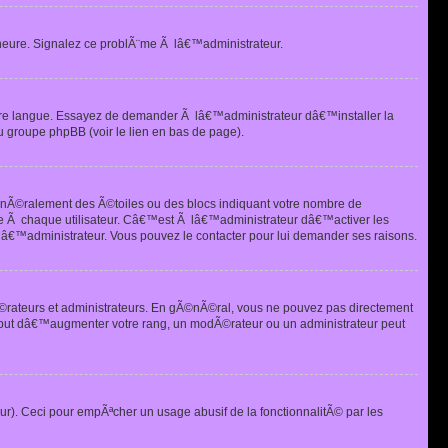
heure. Signalez ce problÃ¨me Ã lâ€™administrateur.
tre langue. Essayez de demander Ã lâ€™administrateur dâ€™installer la
u groupe phpBB (voir le lien en bas de page).
©nÃ©ralement des Ã©toiles ou des blocs indiquant votre nombre de
e Ã chaque utilisateur. Câ€™est Ã lâ€™administrateur dâ€™activer les
 lâ€™administrateur. Vous pouvez le contacter pour lui demander ses raisons.
Ã©rateurs et administrateurs. En gÃ©nÃ©ral, vous ne pouvez pas directement
 but dâ€™augmenter votre rang, un modÃ©rateur ou un administrateur peut
ur). Ceci pour empÃªcher un usage abusif de la fonctionnalitÃ© par les