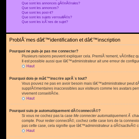
Que sont les annonces gÃ©nÃ©rales?
Que sont les annonces?
Que sont les post-it?
Que sont les sujets verrouillÃ©s?
Que sont les icÃ´nes de sujet?
ProblÃ¨mes dâ€™identification et dâ€™inscription
Pourquoi ne puis-je pas me connecter?
Plusieurs raisons peuvent expliquer cela. PremiÃ¨rement, vÃ©rifiez 
Il est possible aussi que lâ€™administrateur ait une erreur de configu
Haut
Pourquoi dois-je mâ€™inscrire aprÃ¨s tout?
Vous pouvez ne pas en avoir besoin mais lâ€™administrateur peut dÃ©
supplÃ©mentaires inaccessibles aux visiteurs comme les avatars pe
vivement conseillÃ©e.
Haut
Pourquoi suis-je automatiquement dÃ©connectÃ©?
Si vous ne cochez pas la case
Me connecter automatiquement Ã chaq
compte. Pour rester connectÃ©, cochez cette case lors de la connexi
pas cette case, cela signifie que lâ€™administrateur a dÃ©sactivÃ© ce
Haut