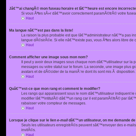
Jâ€™ai changÃ© mon fuseau horaire et lâ€™heure est encore incorrecte
Si vous Ãªtes sÃ»r dâ€™avoir correctement paramÃ©trÃ© votre fusea
Haut
Ma langue nâ€™est pas dans la liste!
La raison la plus probable est que lâ€™administrateur nâ€™a pas i
langue dÃ©sirÃ©e. Si elle nâ€™existe pas, vous Ãªtes alors libre de 
Haut
Comment afficher une image sous mon nom?
Il peut y avoir deux images sous chaque nom dâ€™utilisateur sur la
messages ou votre statut sur le forum. La seconde, une image plus
avatars et de dÃ©cider de la maniÃ¨re dont ils sont mis Ã dispositio
Haut
Quâ€™est-ce que mon rang et comment le modifier?
Les rangs qui apparaissent sous le nom dâ€™utilisateur indiquent le
modifier lâ€™intitulÃ© dâ€™un rang car il est paramÃ©trÃ© par lâ€™
rabaisser votre compteur de messages.
Haut
Lorsque je clique sur le lien
e-mail
dâ€™un utilisateur, on me demande de
Seuls les utilisateurs enregistrÃ©s peuvent sâ€™envoyer des e-mails 
invitÃ©s.
Haut