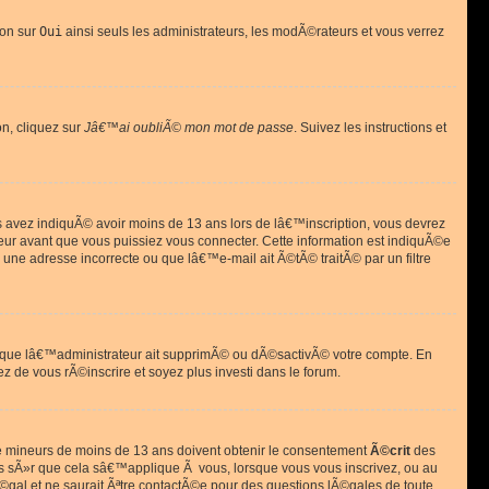
ion sur
Oui
ainsi seuls les administrateurs, les modÃ©rateurs et vous verrez
on, cliquez sur
Jâ€™ai oubliÃ© mon mot de passe
. Suivez les instructions et
ous avez indiquÃ© avoir moins de 13 ans lors de lâ€™inscription, vous devrez
eur avant que vous puissiez vous connecter. Cette information est indiquÃ©e
 une adresse incorrecte ou que lâ€™e-mail ait Ã©tÃ© traitÃ© par un filtre
si que lâ€™administrateur ait supprimÃ© ou dÃ©sactivÃ© votre compte. En
ez de vous rÃ©inscrire et soyez plus investi dans le forum.
s de mineurs de moins de 13 ans doivent obtenir le consentement
Ã©crit
des
as sÃ»r que cela sâ€™applique Ã vous, lorsque vous vous inscrivez, ou au
©gal et ne saurait Ãªtre contactÃ©e pour des questions lÃ©gales de toute