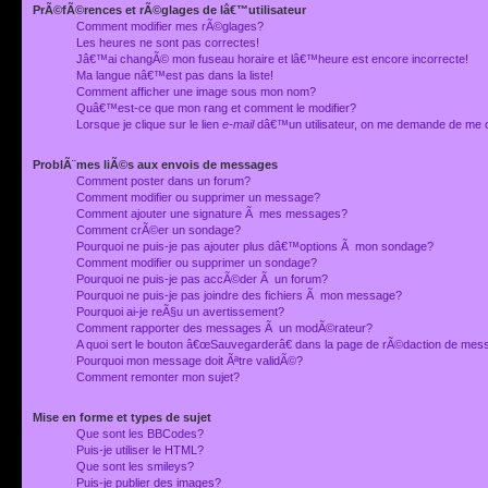
PrÃ©fÃ©rences et rÃ©glages de lâ€™utilisateur
Comment modifier mes rÃ©glages?
Les heures ne sont pas correctes!
Jâ€™ai changÃ© mon fuseau horaire et lâ€™heure est encore incorrecte!
Ma langue nâ€™est pas dans la liste!
Comment afficher une image sous mon nom?
Quâ€™est-ce que mon rang et comment le modifier?
Lorsque je clique sur le lien
e-mail
dâ€™un utilisateur, on me demande de me 
ProblÃ¨mes liÃ©s aux envois de messages
Comment poster dans un forum?
Comment modifier ou supprimer un message?
Comment ajouter une signature Ã mes messages?
Comment crÃ©er un sondage?
Pourquoi ne puis-je pas ajouter plus dâ€™options Ã mon sondage?
Comment modifier ou supprimer un sondage?
Pourquoi ne puis-je pas accÃ©der Ã un forum?
Pourquoi ne puis-je pas joindre des fichiers Ã mon message?
Pourquoi ai-je reÃ§u un avertissement?
Comment rapporter des messages Ã un modÃ©rateur?
A quoi sert le bouton â€œSauvegarderâ€ dans la page de rÃ©daction de me
Pourquoi mon message doit Ãªtre validÃ©?
Comment remonter mon sujet?
Mise en forme et types de sujet
Que sont les BBCodes?
Puis-je utiliser le HTML?
Que sont les smileys?
Puis-je publier des images?