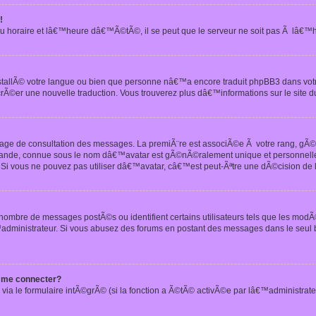
!
u horaire et lâ€™heure dâ€™Ã©tÃ©, il se peut que le serveur ne soit pas Ã lâ€™
nstallÃ© votre langue ou bien que personne nâ€™a encore traduit phpBB3 dans vo
crÃ©er une nouvelle traduction. Vous trouverez plus dâ€™informations sur le site d
 page de consultation des messages. La premiÃ¨re est associÃ©e Ã votre rang, gÃ
 grande, connue sous le nom dâ€™avatar est gÃ©nÃ©ralement unique et personnell
n. Si vous ne pouvez pas utiliser dâ€™avatar, câ€™est peut-Ãªtre une dÃ©cision de
 nombre de messages postÃ©s ou identifient certains utilisateurs tels que les mod
administrateur. Si vous abusez des forums en postant des messages dans le seul
 me connecter?
via le formulaire intÃ©grÃ© (si la fonction a Ã©tÃ© activÃ©e par lâ€™administrate