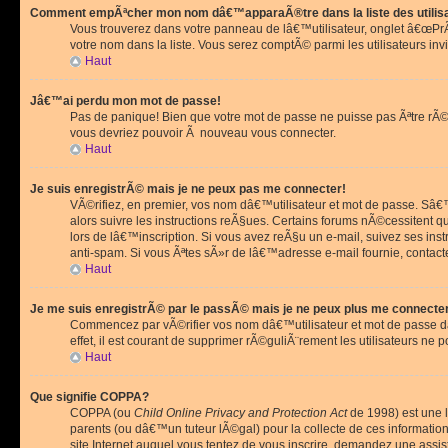
Comment empÃªcher mon nom dâ€™apparaÃ®tre dans la liste des utilis
Vous trouverez dans votre panneau de lâ€™utilisateur, onglet â€œP
votre nom dans la liste. Vous serez comptÃ© parmi les utilisateurs invi
Haut
Jâ€™ai perdu mon mot de passe!
Pas de panique! Bien que votre mot de passe ne puisse pas Ãªtre rÃ©cu
vous devriez pouvoir Ã nouveau vous connecter.
Haut
Je suis enregistrÃ© mais je ne peux pas me connecter!
VÃ©rifiez, en premier, vos nom dâ€™utilisateur et mot de passe. Sâ€™i
alors suivre les instructions reÃ§ues. Certains forums nÃ©cessitent 
lors de lâ€™inscription. Si vous avez reÃ§u un e-mail, suivez ses ins
anti-spam. Si vous Ãªtes sÃ»r de lâ€™adresse e-mail fournie, contact
Haut
Je me suis enregistrÃ© par le passÃ© mais je ne peux plus me connecte
Commencez par vÃ©rifier vos nom dâ€™utilisateur et mot de passe dan
effet, il est courant de supprimer rÃ©guliÃ¨rement les utilisateurs ne 
Haut
Que signifie COPPA?
COPPA (ou
Child Online Privacy and Protection Act
de 1998) est une l
parents (ou dâ€™un tuteur lÃ©gal) pour la collecte de ces informati
site Internet auquel vous tentez de vous inscrire, demandez une ass