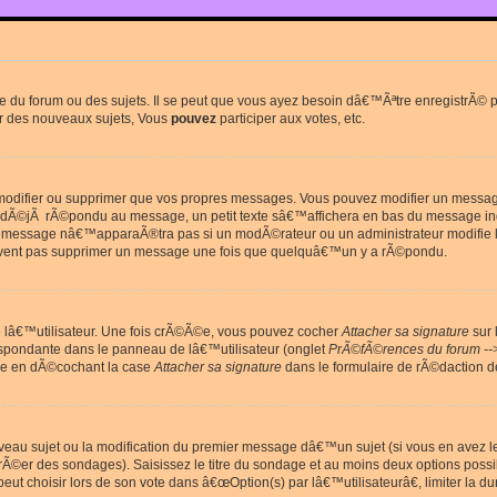
du forum ou des sujets. Il se peut que vous ayez besoin dâ€™Ãªtre enregistrÃ© po
r des nouveaux sujets, Vous
pouvez
participer aux votes, etc.
odifier ou supprimer que vos propres messages. Vous pouvez modifier un message 
Ã©jÃ rÃ©pondu au message, un petit texte sâ€™affichera en bas du message in
e message nâ€™apparaÃ®tra pas si un modÃ©rateur ou un administrateur modifie le 
euvent pas supprimer un message une fois que quelquâ€™un y a rÃ©pondu.
lâ€™utilisateur. Une fois crÃ©Ã©e, vous pouvez cocher
Attacher sa signature
sur 
espondante dans le panneau de lâ€™utilisateur (onglet
PrÃ©fÃ©rences du forum --
ge en dÃ©cochant la case
Attacher sa signature
dans le formulaire de rÃ©daction 
uveau sujet ou la modification du premier message dâ€™un sujet (si vous en avez l
Ã©er des sondages). Saisissez le titre du sondage et au moins deux options poss
t choisir lors de son vote dans â€œOption(s) par lâ€™utilisateurâ€, limiter la 