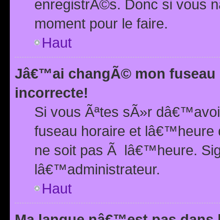
enregistrÃ©s. Donc si vous n
moment pour le faire.
Haut
Jâ€™ai changÃ© mon fuseau h
incorrecte!
Si vous Ãªtes sÃ»r dâ€™avo
fuseau horaire et lâ€™heure 
ne soit pas Ã lâ€™heure. Si
lâ€™administrateur.
Haut
Ma langue nâ€™est pas dans la