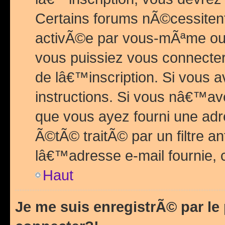
Certains forums nÃ©cessitent 
activÃ©e par vous-mÃªme ou 
vous puissiez vous connecter.
de lâ€™inscription. Si vous a
instructions. Si vous nâ€™av
que vous ayez fourni une adr
Ã©tÃ© traitÃ© par un filtre a
lâ€™adresse e-mail fournie, 
Haut
Je me suis enregistrÃ© par l