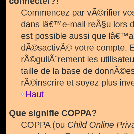
connecter?!
Commencez par vÃ©rifier vos
dans lâ€™e-mail reÃ§u lors de
est possible aussi que lâ€™a
dÃ©sactivÃ© votre compte. En 
rÃ©guliÃ¨rement les utilisate
taille de la base de donnÃ©es
rÃ©inscrire et soyez plus inve
Haut
Que signifie COPPA?
COPPA (ou
Child Online Priv