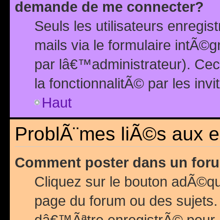
demande de me connecter?
Seuls les utilisateurs enreg
mails via le formulaire intÃ©
par lâ€™administrateur). Ce
la fonctionnalitÃ© par les inv
Haut
ProblÃ¨mes liÃ©s aux 
Comment poster dans un for
Cliquez sur le bouton adÃ©q
page du forum ou des sujets.
dâ€™Ãªtre enregistrÃ© pour 