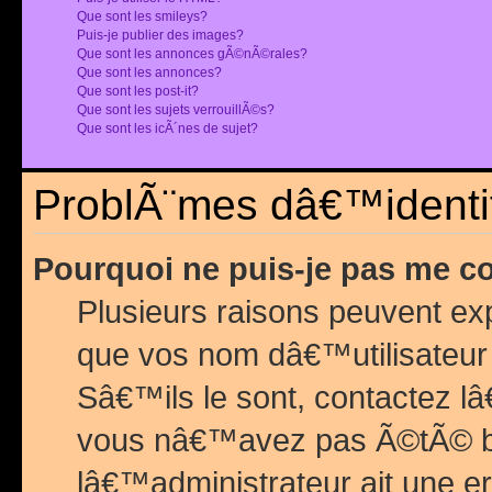
Que sont les smileys?
Puis-je publier des images?
Que sont les annonces gÃ©nÃ©rales?
Que sont les annonces?
Que sont les post-it?
Que sont les sujets verrouillÃ©s?
Que sont les icÃ´nes de sujet?
ProblÃ¨mes dâ€™identif
Pourquoi ne puis-je pas me c
Plusieurs raisons peuvent exp
que vos nom dâ€™utilisateur 
Sâ€™ils le sont, contactez l
vous nâ€™avez pas Ã©tÃ© ban
lâ€™administrateur ait une er