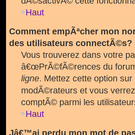
dÃ©sactivÃ© cette fonctionna
Haut
Comment empÃªcher mon nom 
des utilisateurs connectÃ©s?
Vous trouverez dans votre pa
â€œPrÃ©fÃ©rences du forum
ligne
. Mettez cette option sur
modÃ©rateurs et vous verrez 
comptÃ© parmi les utilisateurs
Haut
Jâ€™ai perdu mon mot de pas