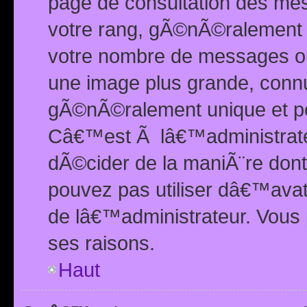
page de consultation des me
votre rang, gÃ©nÃ©ralement d
votre nombre de messages ou 
une image plus grande, conn
gÃ©nÃ©ralement unique et per
Câ€™est Ã lâ€™administrateu
dÃ©cider de la maniÃ¨re dont 
pouvez pas utiliser dâ€™ava
de lâ€™administrateur. Vous 
ses raisons.
Haut