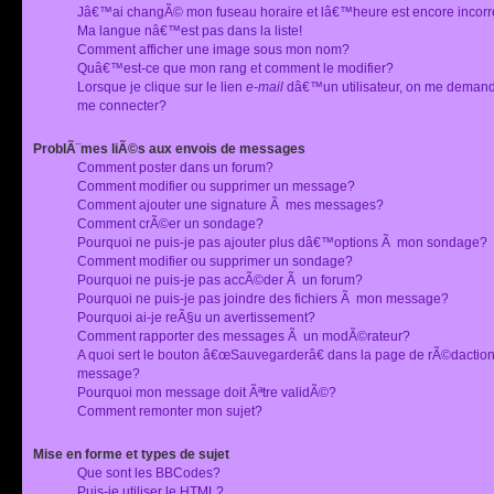
Jâ€™ai changÃ© mon fuseau horaire et lâ€™heure est encore incorr
Ma langue nâ€™est pas dans la liste!
Comment afficher une image sous mon nom?
Quâ€™est-ce que mon rang et comment le modifier?
Lorsque je clique sur le lien
e-mail
dâ€™un utilisateur, on me deman
me connecter?
ProblÃ¨mes liÃ©s aux envois de messages
Comment poster dans un forum?
Comment modifier ou supprimer un message?
Comment ajouter une signature Ã mes messages?
Comment crÃ©er un sondage?
Pourquoi ne puis-je pas ajouter plus dâ€™options Ã mon sondage?
Comment modifier ou supprimer un sondage?
Pourquoi ne puis-je pas accÃ©der Ã un forum?
Pourquoi ne puis-je pas joindre des fichiers Ã mon message?
Pourquoi ai-je reÃ§u un avertissement?
Comment rapporter des messages Ã un modÃ©rateur?
A quoi sert le bouton â€œSauvegarderâ€ dans la page de rÃ©dactio
message?
Pourquoi mon message doit Ãªtre validÃ©?
Comment remonter mon sujet?
Mise en forme et types de sujet
Que sont les BBCodes?
Puis-je utiliser le HTML?