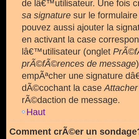
de lâ€™utilisateur. Une foi
sa signature
sur le formulair
pouvez aussi ajouter la sig
en activant la case correspo
lâ€™utilisateur (onglet
PrÃ©fÃ
prÃ©fÃ©rences de message
empÃªcher une signature dâ
dÃ©cochant la case
Attacher
rÃ©daction de message.
Haut
Comment crÃ©er un sondage