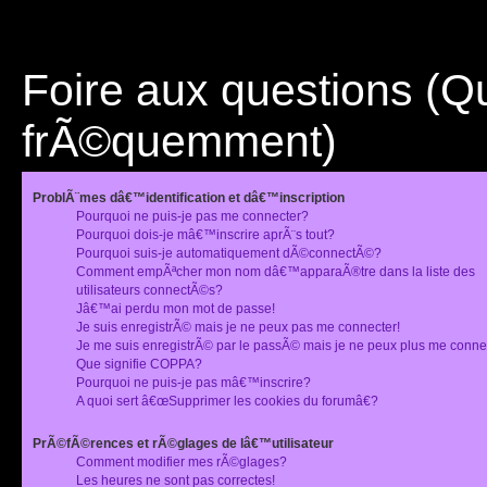
Foire aux questions (
frÃ©quemment)
ProblÃ¨mes dâ€™identification et dâ€™inscription
Pourquoi ne puis-je pas me connecter?
Pourquoi dois-je mâ€™inscrire aprÃ¨s tout?
Pourquoi suis-je automatiquement dÃ©connectÃ©?
Comment empÃªcher mon nom dâ€™apparaÃ®tre dans la liste des
utilisateurs connectÃ©s?
Jâ€™ai perdu mon mot de passe!
Je suis enregistrÃ© mais je ne peux pas me connecter!
Je me suis enregistrÃ© par le passÃ© mais je ne peux plus me conne
Que signifie COPPA?
Pourquoi ne puis-je pas mâ€™inscrire?
A quoi sert â€œSupprimer les cookies du forumâ€?
PrÃ©fÃ©rences et rÃ©glages de lâ€™utilisateur
Comment modifier mes rÃ©glages?
Les heures ne sont pas correctes!