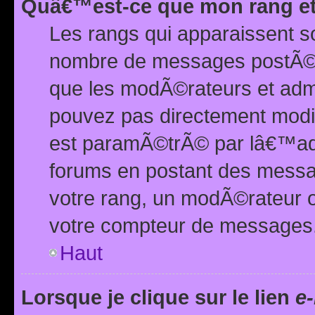
Quâ€™est-ce que mon rang et
Les rangs qui apparaissent s
nombre de messages postÃ©s ou
que les modÃ©rateurs et adm
pouvez pas directement modif
est paramÃ©trÃ© par lâ€™adm
forums en postant des mess
votre rang, un modÃ©rateur o
votre compteur de messages
Haut
Lorsque je clique sur le lien
e-