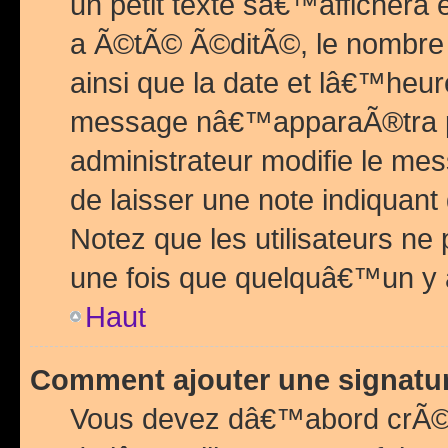
un petit texte sâ€™affichera
a Ã©tÃ© Ã©ditÃ©, le nombre 
ainsi que la date et lâ€™heur
message nâ€™apparaÃ®tra p
administrateur modifie le mes
de laisser une note indiquan
Notez que les utilisateurs n
une fois que quelquâ€™un y
Haut
Comment ajouter une signat
Vous devez dâ€™abord crÃ©e