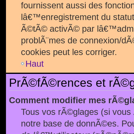
fournissent aussi des fonctio
lâ€™enregistrement du statut
Ã©tÃ© activÃ© par lâ€™admin
problÃ¨mes de connexion/dÃ©
cookies peut les corriger.
Haut
PrÃ©fÃ©rences et rÃ©gl
Comment modifier mes rÃ©gl
Tous vos rÃ©glages (si vous 
notre base de donnÃ©es. Pour 