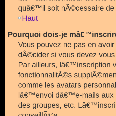
quâ€™il soit nÃ©cessaire de l
Haut
Pourquoi dois-je mâ€™inscrir
Vous pouvez ne pas en avoir
dÃ©cider si vous devez vous 
Par ailleurs, lâ€™inscriptio
fonctionnalitÃ©s supplÃ©ment
comme les avatars personnal
lâ€™envoi dâ€™e-mails aux
des groupes, etc. Lâ€™inscrip
conseillÃ©e.