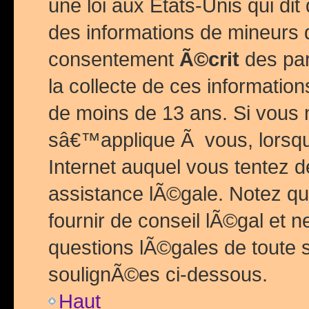
une loi aux Etats-Unis qui dit 
des informations de mineurs 
consentement
Ã©crit
des par
la collecte de ces informatio
de moins de 13 ans. Si vous
sâ€™applique Ã vous, lorsque
Internet auquel vous tentez 
assistance lÃ©gale. Notez q
fournir de conseil lÃ©gal et 
questions lÃ©gales de toute 
soulignÃ©es ci-dessous.
Haut