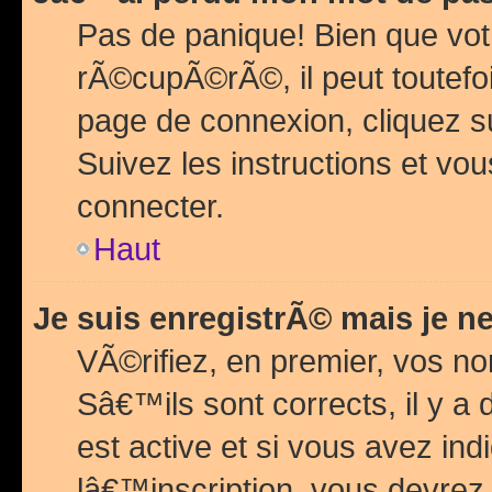
Pas de panique! Bien que vot
rÃ©cupÃ©rÃ©, il peut toutefois
page de connexion, cliquez 
Suivez les instructions et v
connecter.
Haut
Je suis enregistrÃ© mais je n
VÃ©rifiez, en premier, vos n
Sâ€™ils sont corrects, il y a
est active et si vous avez in
lâ€™inscription, vous devrez 