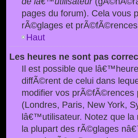
de lâ€™utilisateur
(gÃ©nÃ©ral
pages du forum). Cela vous p
rÃ©glages et prÃ©fÃ©rences
Haut
Les heures ne sont pas correc
Il est possible que lâ€™heure
diffÃ©rent de celui dans leq
modifier vos prÃ©fÃ©rences p
(Londres, Paris, New York, S
lâ€™utilisateur. Notez que la
la plupart des rÃ©glages nâ