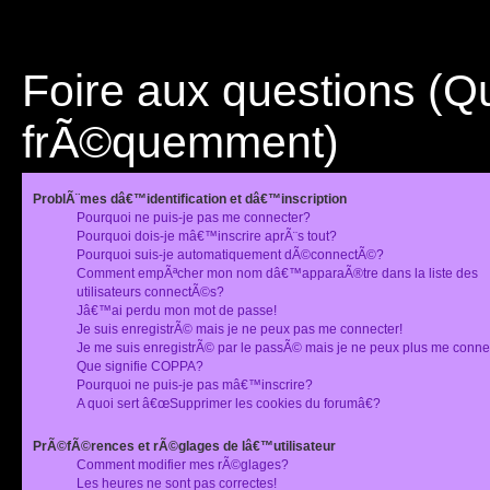
Foire aux questions (
frÃ©quemment)
ProblÃ¨mes dâ€™identification et dâ€™inscription
Pourquoi ne puis-je pas me connecter?
Pourquoi dois-je mâ€™inscrire aprÃ¨s tout?
Pourquoi suis-je automatiquement dÃ©connectÃ©?
Comment empÃªcher mon nom dâ€™apparaÃ®tre dans la liste des
utilisateurs connectÃ©s?
Jâ€™ai perdu mon mot de passe!
Je suis enregistrÃ© mais je ne peux pas me connecter!
Je me suis enregistrÃ© par le passÃ© mais je ne peux plus me conne
Que signifie COPPA?
Pourquoi ne puis-je pas mâ€™inscrire?
A quoi sert â€œSupprimer les cookies du forumâ€?
PrÃ©fÃ©rences et rÃ©glages de lâ€™utilisateur
Comment modifier mes rÃ©glages?
Les heures ne sont pas correctes!