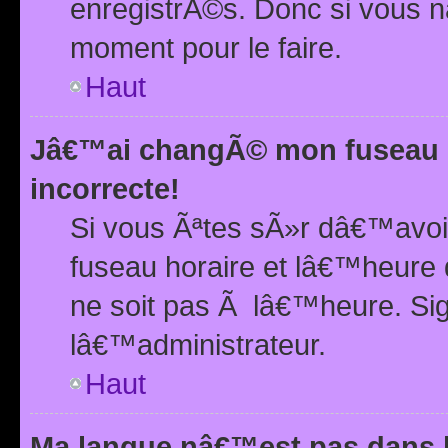
enregistrÃ©s. Donc si vous n
moment pour le faire.
Haut
Jâ€™ai changÃ© mon fuseau h
incorrecte!
Si vous Ãªtes sÃ»r dâ€™avo
fuseau horaire et lâ€™heure 
ne soit pas Ã lâ€™heure. Si
lâ€™administrateur.
Haut
Ma langue nâ€™est pas dans la