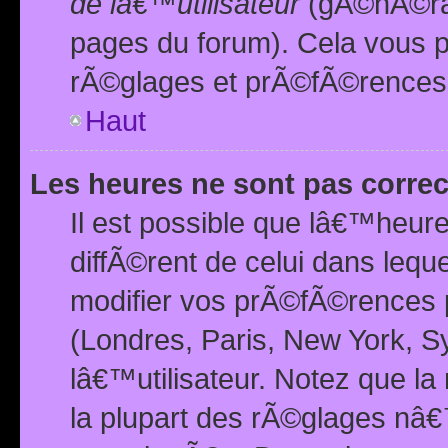
de lâ€™utilisateur
(gÃ©nÃ©ral
pages du forum). Cela vous p
rÃ©glages et prÃ©fÃ©rences
Haut
Les heures ne sont pas correc
Il est possible que lâ€™heure
diffÃ©rent de celui dans leq
modifier vos prÃ©fÃ©rences p
(Londres, Paris, New York, S
lâ€™utilisateur. Notez que la
la plupart des rÃ©glages nâ