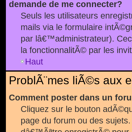
demande de me connecter?
Seuls les utilisateurs enreg
mails via le formulaire intÃ©
par lâ€™administrateur). Ce
la fonctionnalitÃ© par les inv
Haut
ProblÃ¨mes liÃ©s aux 
Comment poster dans un for
Cliquez sur le bouton adÃ©q
page du forum ou des sujets.
dâ€™Ãªtre enregistrÃ© pour 