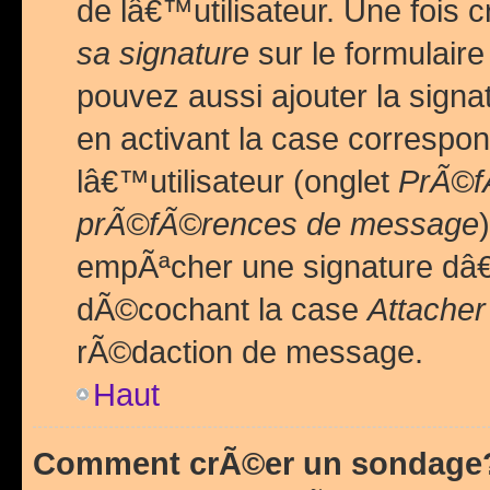
de lâ€™utilisateur. Une foi
sa signature
sur le formulair
pouvez aussi ajouter la sig
en activant la case correspo
lâ€™utilisateur (onglet
PrÃ©fÃ
prÃ©fÃ©rences de message
empÃªcher une signature dâ
dÃ©cochant la case
Attacher
rÃ©daction de message.
Haut
Comment crÃ©er un sondage