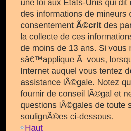
une loi aux Etats-Unis qui dit 
des informations de mineurs 
consentement
Ã©crit
des par
la collecte de ces informatio
de moins de 13 ans. Si vous
sâ€™applique Ã vous, lorsque
Internet auquel vous tentez 
assistance lÃ©gale. Notez q
fournir de conseil lÃ©gal et 
questions lÃ©gales de toute 
soulignÃ©es ci-dessous.
Haut