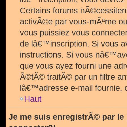
Certains forums nÃ©cessitent 
activÃ©e par vous-mÃªme ou 
vous puissiez vous connecter.
de lâ€™inscription. Si vous a
instructions. Si vous nâ€™av
que vous ayez fourni une adr
Ã©tÃ© traitÃ© par un filtre a
lâ€™adresse e-mail fournie, 
Haut
Je me suis enregistrÃ© par l