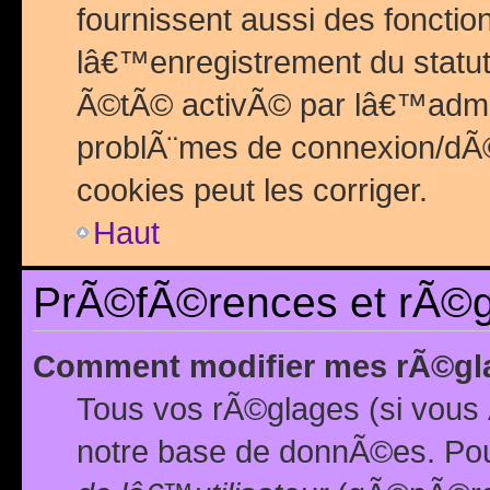
fournissent aussi des fonctio
lâ€™enregistrement du statut
Ã©tÃ© activÃ© par lâ€™admin
problÃ¨mes de connexion/dÃ©
cookies peut les corriger.
Haut
PrÃ©fÃ©rences et rÃ©gl
Comment modifier mes rÃ©gl
Tous vos rÃ©glages (si vous 
notre base de donnÃ©es. Pour 