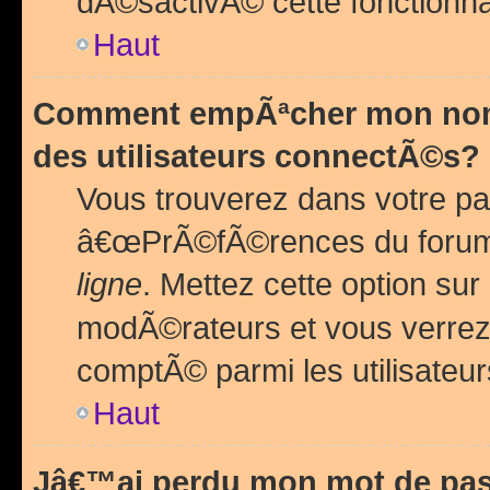
dÃ©sactivÃ© cette fonctionna
Haut
Comment empÃªcher mon nom 
des utilisateurs connectÃ©s?
Vous trouverez dans votre pa
â€œPrÃ©fÃ©rences du forum
ligne
. Mettez cette option sur
modÃ©rateurs et vous verrez 
comptÃ© parmi les utilisateurs
Haut
Jâ€™ai perdu mon mot de pas