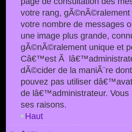
page de consultation des me
votre rang, gÃ©nÃ©ralement d
votre nombre de messages ou 
une image plus grande, conn
gÃ©nÃ©ralement unique et per
Câ€™est Ã lâ€™administrateu
dÃ©cider de la maniÃ¨re dont 
pouvez pas utiliser dâ€™ava
de lâ€™administrateur. Vous 
ses raisons.
Haut