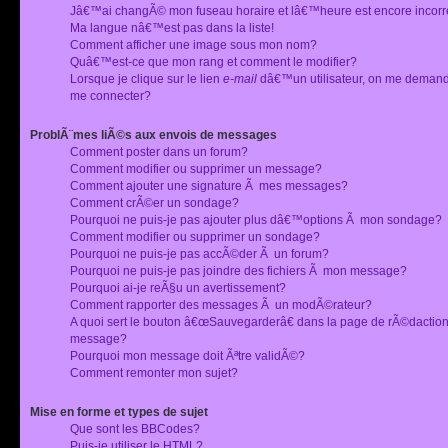
Jâ€™ai changÃ© mon fuseau horaire et lâ€™heure est encore incorr
Ma langue nâ€™est pas dans la liste!
Comment afficher une image sous mon nom?
Quâ€™est-ce que mon rang et comment le modifier?
Lorsque je clique sur le lien
e-mail
dâ€™un utilisateur, on me deman
me connecter?
ProblÃ¨mes liÃ©s aux envois de messages
Comment poster dans un forum?
Comment modifier ou supprimer un message?
Comment ajouter une signature Ã mes messages?
Comment crÃ©er un sondage?
Pourquoi ne puis-je pas ajouter plus dâ€™options Ã mon sondage?
Comment modifier ou supprimer un sondage?
Pourquoi ne puis-je pas accÃ©der Ã un forum?
Pourquoi ne puis-je pas joindre des fichiers Ã mon message?
Pourquoi ai-je reÃ§u un avertissement?
Comment rapporter des messages Ã un modÃ©rateur?
A quoi sert le bouton â€œSauvegarderâ€ dans la page de rÃ©dactio
message?
Pourquoi mon message doit Ãªtre validÃ©?
Comment remonter mon sujet?
Mise en forme et types de sujet
Que sont les BBCodes?
Puis-je utiliser le HTML?