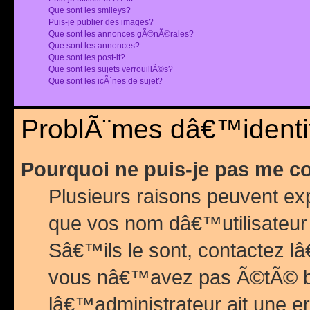
Que sont les smileys?
Puis-je publier des images?
Que sont les annonces gÃ©nÃ©rales?
Que sont les annonces?
Que sont les post-it?
Que sont les sujets verrouillÃ©s?
Que sont les icÃ´nes de sujet?
ProblÃ¨mes dâ€™identif
Pourquoi ne puis-je pas me c
Plusieurs raisons peuvent exp
que vos nom dâ€™utilisateur 
Sâ€™ils le sont, contactez l
vous nâ€™avez pas Ã©tÃ© ban
lâ€™administrateur ait une er