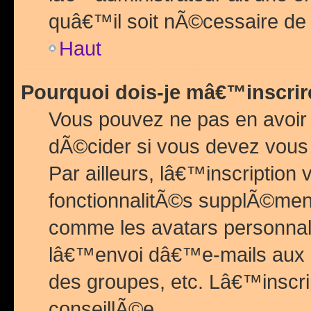
quâ€™il soit nÃ©cessaire de l
Haut
Pourquoi dois-je mâ€™inscrir
Vous pouvez ne pas en avoir
dÃ©cider si vous devez vous 
Par ailleurs, lâ€™inscriptio
fonctionnalitÃ©s supplÃ©ment
comme les avatars personnal
lâ€™envoi dâ€™e-mails aux
des groupes, etc. Lâ€™inscrip
conseillÃ©e.