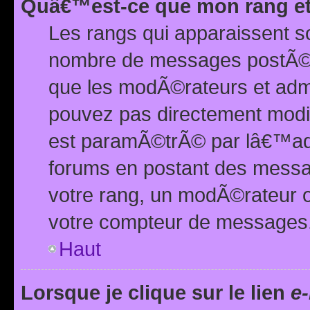
Quâ€™est-ce que mon rang et
Les rangs qui apparaissent s
nombre de messages postÃ©s ou
que les modÃ©rateurs et adm
pouvez pas directement modif
est paramÃ©trÃ© par lâ€™adm
forums en postant des mess
votre rang, un modÃ©rateur o
votre compteur de messages
Haut
Lorsque je clique sur le lien
e-