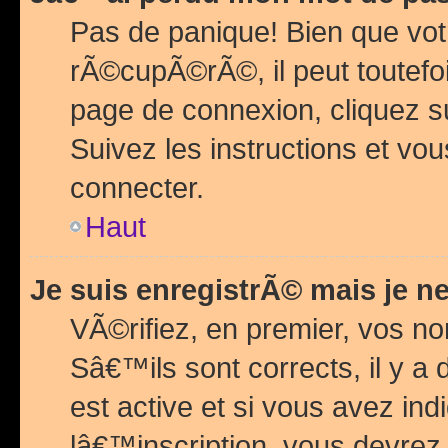
Pas de panique! Bien que vot
rÃ©cupÃ©rÃ©, il peut toutefois
page de connexion, cliquez 
Suivez les instructions et v
connecter.
Haut
Je suis enregistrÃ© mais je n
VÃ©rifiez, en premier, vos n
Sâ€™ils sont corrects, il y a
est active et si vous avez in
lâ€™inscription, vous devrez 