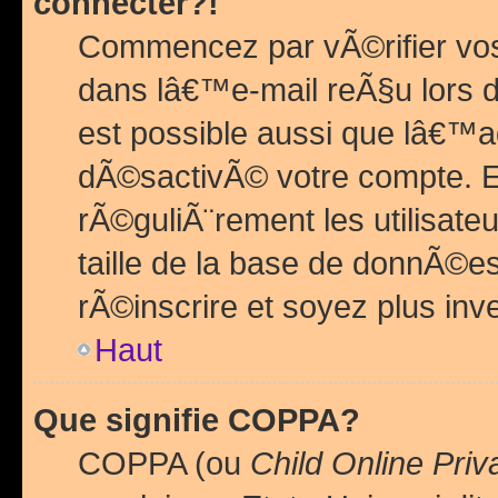
connecter?!
Commencez par vÃ©rifier vos
dans lâ€™e-mail reÃ§u lors de
est possible aussi que lâ€™a
dÃ©sactivÃ© votre compte. En 
rÃ©guliÃ¨rement les utilisate
taille de la base de donnÃ©es
rÃ©inscrire et soyez plus inve
Haut
Que signifie COPPA?
COPPA (ou
Child Online Priv