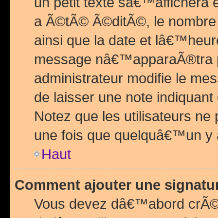
un petit texte sâ€™affichera
a Ã©tÃ© Ã©ditÃ©, le nombre 
ainsi que la date et lâ€™heur
message nâ€™apparaÃ®tra p
administrateur modifie le mes
de laisser une note indiquan
Notez que les utilisateurs n
une fois que quelquâ€™un y
Haut
Comment ajouter une signat
Vous devez dâ€™abord crÃ©e