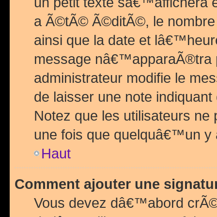
un petit texte sâ€™affichera
a Ã©tÃ© Ã©ditÃ©, le nombre 
ainsi que la date et lâ€™heur
message nâ€™apparaÃ®tra p
administrateur modifie le mes
de laisser une note indiquan
Notez que les utilisateurs n
une fois que quelquâ€™un y
Haut
Comment ajouter une signat
Vous devez dâ€™abord crÃ©e