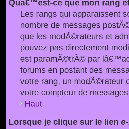
Quâ€™est-ce que mon rang et
Les rangs qui apparaissent s
nombre de messages postÃ©s ou
que les modÃ©rateurs et adm
pouvez pas directement modif
est paramÃ©trÃ© par lâ€™adm
forums en postant des mess
votre rang, un modÃ©rateur o
votre compteur de messages
Haut
Lorsque je clique sur le lien
e-