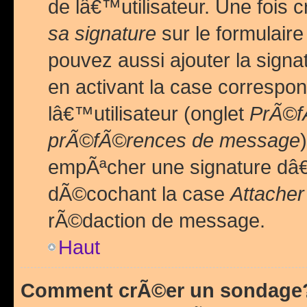
de lâ€™utilisateur. Une foi
sa signature
sur le formulair
pouvez aussi ajouter la sig
en activant la case correspo
lâ€™utilisateur (onglet
PrÃ©fÃ
prÃ©fÃ©rences de message
empÃªcher une signature dâ
dÃ©cochant la case
Attacher
rÃ©daction de message.
Haut
Comment crÃ©er un sondage