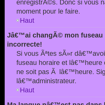
enregistrÃ©s. Donc si vous n
moment pour le faire.
Haut
Jâ€™ai changÃ© mon fuseau h
incorrecte!
Si vous Ãªtes sÃ»r dâ€™avo
fuseau horaire et lâ€™heure 
ne soit pas Ã lâ€™heure. Si
lâ€™administrateur.
Haut
Ma langue nâ€™est pas dans la