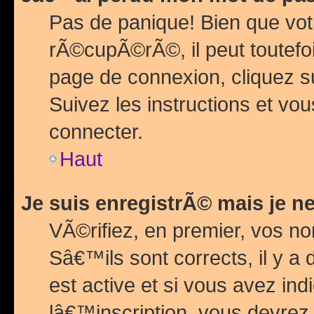
Pas de panique! Bien que vot
rÃ©cupÃ©rÃ©, il peut toutefois
page de connexion, cliquez 
Suivez les instructions et v
connecter.
Haut
Je suis enregistrÃ© mais je n
VÃ©rifiez, en premier, vos n
Sâ€™ils sont corrects, il y a
est active et si vous avez in
lâ€™inscription, vous devrez 