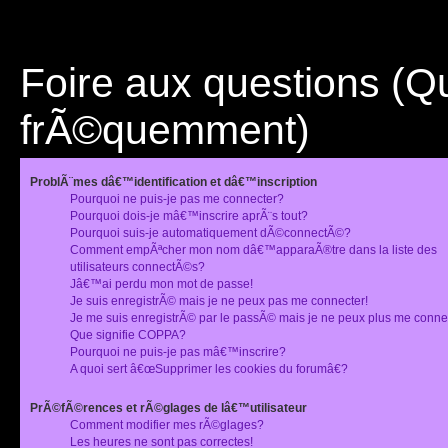
Foire aux questions (
frÃ©quemment)
ProblÃ¨mes dâ€™identification et dâ€™inscription
Pourquoi ne puis-je pas me connecter?
Pourquoi dois-je mâ€™inscrire aprÃ¨s tout?
Pourquoi suis-je automatiquement dÃ©connectÃ©?
Comment empÃªcher mon nom dâ€™apparaÃ®tre dans la liste des
utilisateurs connectÃ©s?
Jâ€™ai perdu mon mot de passe!
Je suis enregistrÃ© mais je ne peux pas me connecter!
Je me suis enregistrÃ© par le passÃ© mais je ne peux plus me conne
Que signifie COPPA?
Pourquoi ne puis-je pas mâ€™inscrire?
A quoi sert â€œSupprimer les cookies du forumâ€?
PrÃ©fÃ©rences et rÃ©glages de lâ€™utilisateur
Comment modifier mes rÃ©glages?
Les heures ne sont pas correctes!