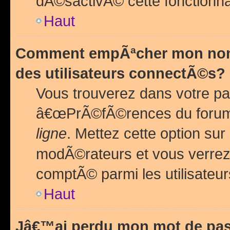
dÃ©sactivÃ© cette fonctionna
Haut
Comment empÃªcher mon nom 
des utilisateurs connectÃ©s?
Vous trouverez dans votre pa
â€œPrÃ©fÃ©rences du forum
ligne
. Mettez cette option sur
modÃ©rateurs et vous verrez 
comptÃ© parmi les utilisateurs
Haut
Jâ€™ai perdu mon mot de pas