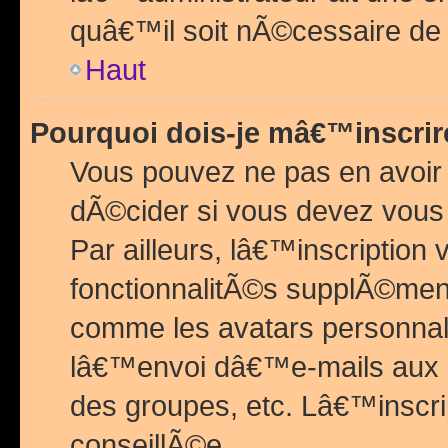
quâ€™il soit nÃ©cessaire de l
Haut
Pourquoi dois-je mâ€™inscrir
Vous pouvez ne pas en avoir
dÃ©cider si vous devez vous 
Par ailleurs, lâ€™inscriptio
fonctionnalitÃ©s supplÃ©ment
comme les avatars personnal
lâ€™envoi dâ€™e-mails aux
des groupes, etc. Lâ€™inscrip
conseillÃ©e.