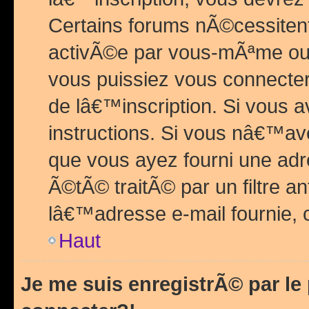
Certains forums nÃ©cessitent 
activÃ©e par vous-mÃªme ou 
vous puissiez vous connecter.
de lâ€™inscription. Si vous a
instructions. Si vous nâ€™av
que vous ayez fourni une adr
Ã©tÃ© traitÃ© par un filtre a
lâ€™adresse e-mail fournie, 
Haut
Je me suis enregistrÃ© par l