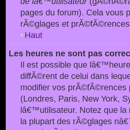
de lâ€™utilisateur
(gÃ©nÃ©ral
pages du forum). Cela vous p
rÃ©glages et prÃ©fÃ©rences
Haut
Les heures ne sont pas correc
Il est possible que lâ€™heure
diffÃ©rent de celui dans leq
modifier vos prÃ©fÃ©rences p
(Londres, Paris, New York, S
lâ€™utilisateur. Notez que la
la plupart des rÃ©glages nâ