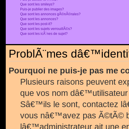
Que sont les smileys?
Puis-je publier des images?
Que sont les annonces gÃ©nÃ©rales?
Que sont les annonces?
Que sont les post-it?
Que sont les sujets verrouillÃ©s?
Que sont les icÃ´nes de sujet?
ProblÃ¨mes dâ€™identif
Pourquoi ne puis-je pas me c
Plusieurs raisons peuvent exp
que vos nom dâ€™utilisateur 
Sâ€™ils le sont, contactez l
vous nâ€™avez pas Ã©tÃ© ban
lâ€™administrateur ait une er