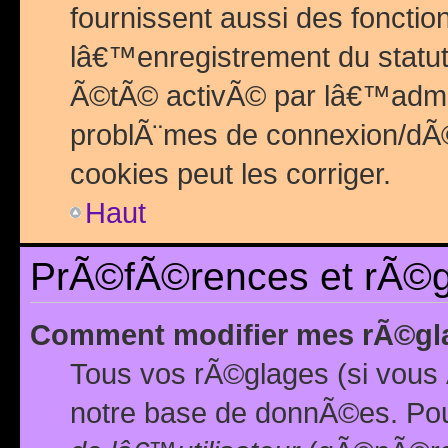
fournissent aussi des fonctio
lâ€™enregistrement du statut
Ã©tÃ© activÃ© par lâ€™admin
problÃ¨mes de connexion/dÃ©
cookies peut les corriger.
Haut
PrÃ©fÃ©rences et rÃ©gl
Comment modifier mes rÃ©gl
Tous vos rÃ©glages (si vous 
notre base de donnÃ©es. Pour 