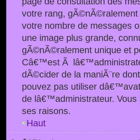
page de consultation des me
votre rang, gÃ©nÃ©ralement d
votre nombre de messages ou 
une image plus grande, conn
gÃ©nÃ©ralement unique et per
Câ€™est Ã lâ€™administrateu
dÃ©cider de la maniÃ¨re dont 
pouvez pas utiliser dâ€™ava
de lâ€™administrateur. Vous 
ses raisons.
Haut