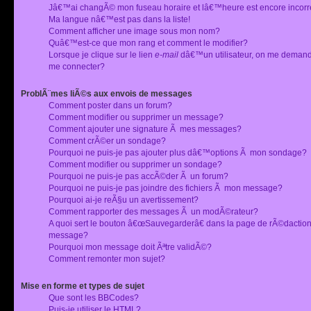
Jâ€™ai changÃ© mon fuseau horaire et lâ€™heure est encore incorr
Ma langue nâ€™est pas dans la liste!
Comment afficher une image sous mon nom?
Quâ€™est-ce que mon rang et comment le modifier?
Lorsque je clique sur le lien
e-mail
dâ€™un utilisateur, on me deman
me connecter?
ProblÃ¨mes liÃ©s aux envois de messages
Comment poster dans un forum?
Comment modifier ou supprimer un message?
Comment ajouter une signature Ã mes messages?
Comment crÃ©er un sondage?
Pourquoi ne puis-je pas ajouter plus dâ€™options Ã mon sondage?
Comment modifier ou supprimer un sondage?
Pourquoi ne puis-je pas accÃ©der Ã un forum?
Pourquoi ne puis-je pas joindre des fichiers Ã mon message?
Pourquoi ai-je reÃ§u un avertissement?
Comment rapporter des messages Ã un modÃ©rateur?
A quoi sert le bouton â€œSauvegarderâ€ dans la page de rÃ©dactio
message?
Pourquoi mon message doit Ãªtre validÃ©?
Comment remonter mon sujet?
Mise en forme et types de sujet
Que sont les BBCodes?
Puis-je utiliser le HTML?