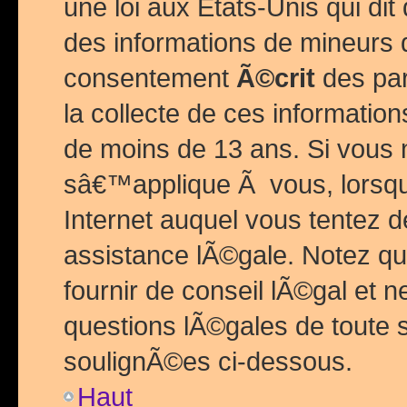
une loi aux Etats-Unis qui dit 
des informations de mineurs 
consentement
Ã©crit
des par
la collecte de ces informatio
de moins de 13 ans. Si vous
sâ€™applique Ã vous, lorsque
Internet auquel vous tentez 
assistance lÃ©gale. Notez q
fournir de conseil lÃ©gal et 
questions lÃ©gales de toute 
soulignÃ©es ci-dessous.
Haut