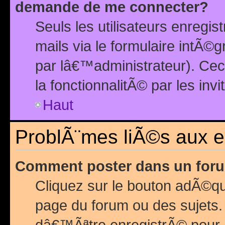
demande de me connecter?
Seuls les utilisateurs enreg
mails via le formulaire intÃ©
par lâ€™administrateur). Ce
la fonctionnalitÃ© par les inv
Haut
ProblÃ¨mes liÃ©s aux 
Comment poster dans un for
Cliquez sur le bouton adÃ©q
page du forum ou des sujets.
dâ€™Ãªtre enregistrÃ© pour 