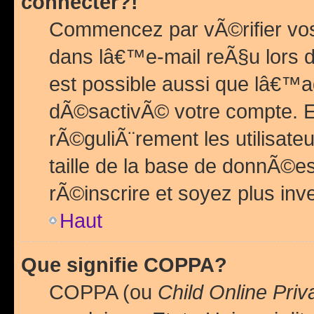
connecter?!
Commencez par vÃ©rifier vos
dans lâ€™e-mail reÃ§u lors de
est possible aussi que lâ€™a
dÃ©sactivÃ© votre compte. En 
rÃ©guliÃ¨rement les utilisate
taille de la base de donnÃ©es
rÃ©inscrire et soyez plus inve
Haut
Que signifie COPPA?
COPPA (ou
Child Online Priv