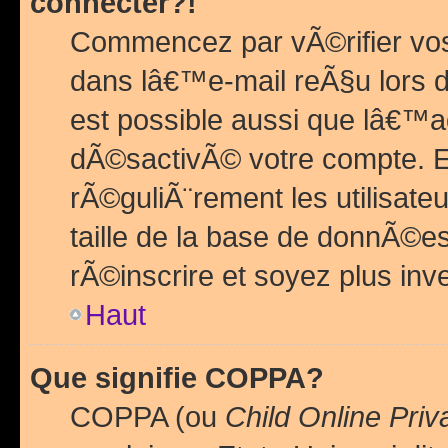
connecter?!
Commencez par vÃ©rifier vos
dans lâ€™e-mail reÃ§u lors de
est possible aussi que lâ€™a
dÃ©sactivÃ© votre compte. En 
rÃ©guliÃ¨rement les utilisate
taille de la base de donnÃ©es
rÃ©inscrire et soyez plus inve
Haut
Que signifie COPPA?
COPPA (ou
Child Online Priv