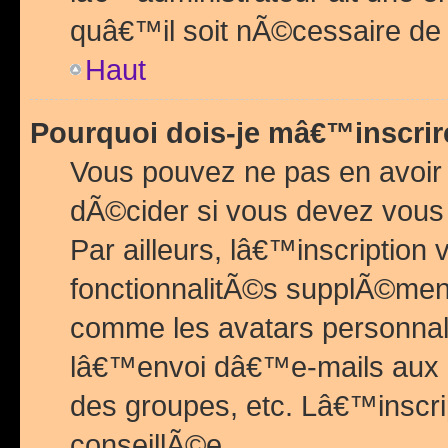
quâ€™il soit nÃ©cessaire de l
Haut
Pourquoi dois-je mâ€™inscrir
Vous pouvez ne pas en avoir
dÃ©cider si vous devez vous 
Par ailleurs, lâ€™inscriptio
fonctionnalitÃ©s supplÃ©ment
comme les avatars personnal
lâ€™envoi dâ€™e-mails aux
des groupes, etc. Lâ€™inscrip
conseillÃ©e.