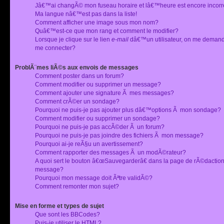
Jâ€™ai changÃ© mon fuseau horaire et lâ€™heure est encore incorr
Ma langue nâ€™est pas dans la liste!
Comment afficher une image sous mon nom?
Quâ€™est-ce que mon rang et comment le modifier?
Lorsque je clique sur le lien
e-mail
dâ€™un utilisateur, on me deman
me connecter?
ProblÃ¨mes liÃ©s aux envois de messages
Comment poster dans un forum?
Comment modifier ou supprimer un message?
Comment ajouter une signature Ã mes messages?
Comment crÃ©er un sondage?
Pourquoi ne puis-je pas ajouter plus dâ€™options Ã mon sondage?
Comment modifier ou supprimer un sondage?
Pourquoi ne puis-je pas accÃ©der Ã un forum?
Pourquoi ne puis-je pas joindre des fichiers Ã mon message?
Pourquoi ai-je reÃ§u un avertissement?
Comment rapporter des messages Ã un modÃ©rateur?
A quoi sert le bouton â€œSauvegarderâ€ dans la page de rÃ©dactio
message?
Pourquoi mon message doit Ãªtre validÃ©?
Comment remonter mon sujet?
Mise en forme et types de sujet
Que sont les BBCodes?
Puis-je utiliser le HTML?