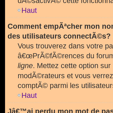
dÃ©sactivÃ© cette fonctionna
Haut
Comment empÃªcher mon nom 
des utilisateurs connectÃ©s?
Vous trouverez dans votre pa
â€œPrÃ©fÃ©rences du forum
ligne
. Mettez cette option sur
modÃ©rateurs et vous verrez 
comptÃ© parmi les utilisateurs
Haut
Jâ€™ai perdu mon mot de pas