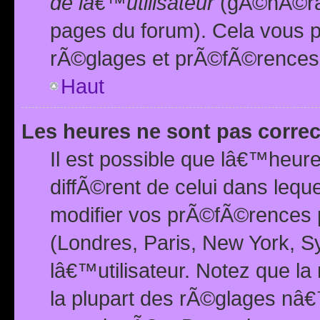
de lâ€™utilisateur
(gÃ©nÃ©ral
pages du forum). Cela vous p
rÃ©glages et prÃ©fÃ©rences
Haut
Les heures ne sont pas correc
Il est possible que lâ€™heure
diffÃ©rent de celui dans leq
modifier vos prÃ©fÃ©rences p
(Londres, Paris, New York, S
lâ€™utilisateur. Notez que la
la plupart des rÃ©glages nâ