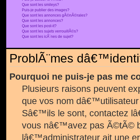
Que sont les smileys?
Puis-je publier des images?
Que sont les annonces gÃ©nÃ©rales?
Que sont les annonces?
Que sont les post-it?
Que sont les sujets verrouillÃ©s?
Que sont les icÃ´nes de sujet?
ProblÃ¨mes dâ€™identif
Pourquoi ne puis-je pas me c
Plusieurs raisons peuvent exp
que vos nom dâ€™utilisateur 
Sâ€™ils le sont, contactez l
vous nâ€™avez pas Ã©tÃ© ban
lâ€™administrateur ait une er