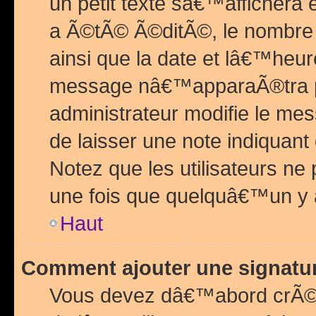
un petit texte sâ€™affichera
a Ã©tÃ© Ã©ditÃ©, le nombre 
ainsi que la date et lâ€™heur
message nâ€™apparaÃ®tra p
administrateur modifie le mes
de laisser une note indiquan
Notez que les utilisateurs n
une fois que quelquâ€™un y
Haut
Comment ajouter une signat
Vous devez dâ€™abord crÃ©e