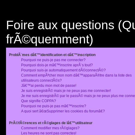
Foire aux questions (
frÃ©quemment)
ProblÃ¨mes dâ€™identification et dâ€™inscription
Pourquoi ne puis-je pas me connecter?
Pourquoi dois-je mâ€™inscrire aprÃ¨s tout?
Pourquoi suis-je automatiquement dÃ©connectÃ©?
Comment empÃªcher mon nom dâ€™apparaÃ®tre dans la liste des
utilisateurs connectÃ©s?
Jâ€™ai perdu mon mot de passe!
Je suis enregistrÃ© mais je ne peux pas me connecter!
Je me suis enregistrÃ© par le passÃ© mais je ne peux plus me conne
Que signifie COPPA?
Pourquoi ne puis-je pas mâ€™inscrire?
A quoi sert â€œSupprimer les cookies du forumâ€?
PrÃ©fÃ©rences et rÃ©glages de lâ€™utilisateur
Comment modifier mes rÃ©glages?
Les heures ne sont pas correctes!