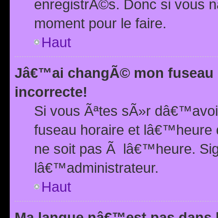
enregistrÃ©s. Donc si vous n
moment pour le faire.
Haut
Jâ€™ai changÃ© mon fuseau h
incorrecte!
Si vous Ãªtes sÃ»r dâ€™avo
fuseau horaire et lâ€™heure 
ne soit pas Ã lâ€™heure. Si
lâ€™administrateur.
Haut
Ma langue nâ€™est pas dans la