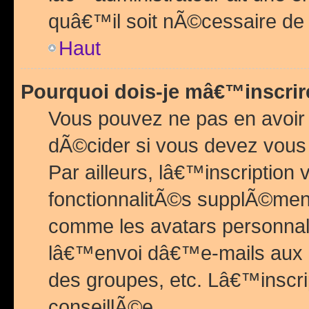
quâ€™il soit nÃ©cessaire de l
Haut
Pourquoi dois-je mâ€™inscrir
Vous pouvez ne pas en avoir
dÃ©cider si vous devez vous 
Par ailleurs, lâ€™inscriptio
fonctionnalitÃ©s supplÃ©ment
comme les avatars personnal
lâ€™envoi dâ€™e-mails aux
des groupes, etc. Lâ€™inscrip
conseillÃ©e.