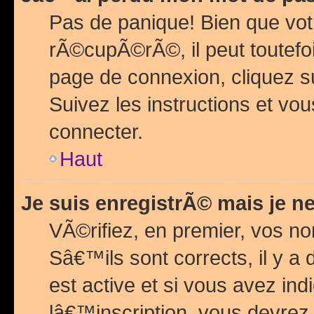
Pas de panique! Bien que vot
rÃ©cupÃ©rÃ©, il peut toutefois
page de connexion, cliquez 
Suivez les instructions et v
connecter.
Haut
Je suis enregistrÃ© mais je n
VÃ©rifiez, en premier, vos n
Sâ€™ils sont corrects, il y a
est active et si vous avez in
lâ€™inscription, vous devrez 