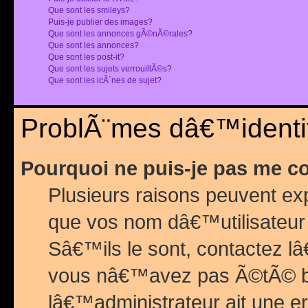
Que sont les smileys?
Puis-je publier des images?
Que sont les annonces gÃ©nÃ©rales?
Que sont les annonces?
Que sont les post-it?
Que sont les sujets verrouillÃ©s?
Que sont les icÃ´nes de sujet?
ProblÃ¨mes dâ€™identif
Pourquoi ne puis-je pas me c
Plusieurs raisons peuvent exp
que vos nom dâ€™utilisateur 
Sâ€™ils le sont, contactez l
vous nâ€™avez pas Ã©tÃ© ban
lâ€™administrateur ait une er