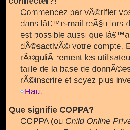
connecter?!
Commencez par vÃ©rifier vos
dans lâ€™e-mail reÃ§u lors de
est possible aussi que lâ€™a
dÃ©sactivÃ© votre compte. En 
rÃ©guliÃ¨rement les utilisate
taille de la base de donnÃ©es
rÃ©inscrire et soyez plus inve
Haut
Que signifie COPPA?
COPPA (ou
Child Online Priv