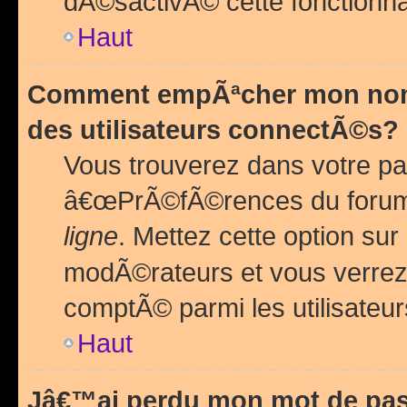
dÃ©sactivÃ© cette fonctionna
Haut
Comment empÃªcher mon nom 
des utilisateurs connectÃ©s?
Vous trouverez dans votre pa
â€œPrÃ©fÃ©rences du forum
ligne
. Mettez cette option sur
modÃ©rateurs et vous verrez 
comptÃ© parmi les utilisateurs
Haut
Jâ€™ai perdu mon mot de pas