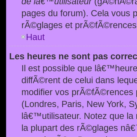
de lâ€™utilisateur
(gÃ©nÃ©ral
pages du forum). Cela vous p
rÃ©glages et prÃ©fÃ©rences
Haut
Les heures ne sont pas correc
Il est possible que lâ€™heure
diffÃ©rent de celui dans leq
modifier vos prÃ©fÃ©rences p
(Londres, Paris, New York, S
lâ€™utilisateur. Notez que la
la plupart des rÃ©glages nâ