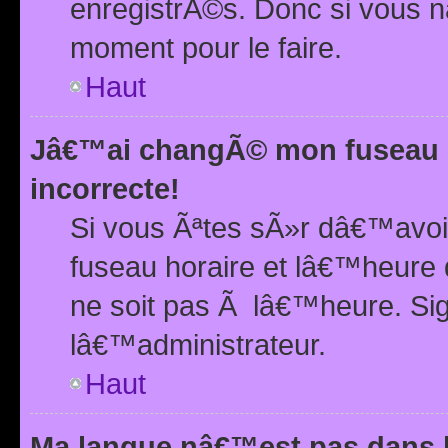
enregistrÃ©s. Donc si vous n
moment pour le faire.
Haut
Jâ€™ai changÃ© mon fuseau h
incorrecte!
Si vous Ãªtes sÃ»r dâ€™avo
fuseau horaire et lâ€™heure 
ne soit pas Ã lâ€™heure. Si
lâ€™administrateur.
Haut
Ma langue nâ€™est pas dans la