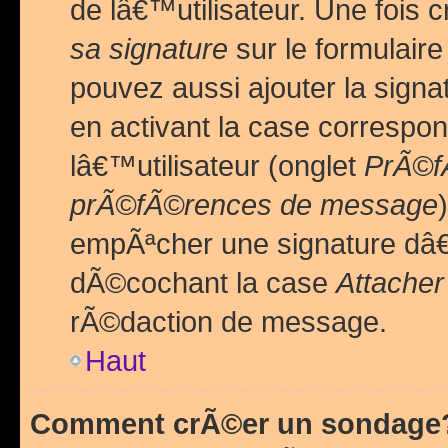
de lâ€™utilisateur. Une foi
sa signature
sur le formulair
pouvez aussi ajouter la sig
en activant la case correspo
lâ€™utilisateur (onglet
PrÃ©fÃ
prÃ©fÃ©rences de message
empÃªcher une signature dâ
dÃ©cochant la case
Attacher
rÃ©daction de message.
Haut
Comment crÃ©er un sondage