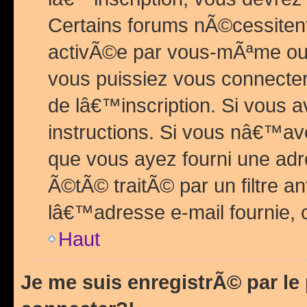
Certains forums nÃ©cessitent 
activÃ©e par vous-mÃªme ou 
vous puissiez vous connecter.
de lâ€™inscription. Si vous a
instructions. Si vous nâ€™av
que vous ayez fourni une adr
Ã©tÃ© traitÃ© par un filtre a
lâ€™adresse e-mail fournie, 
Haut
Je me suis enregistrÃ© par l