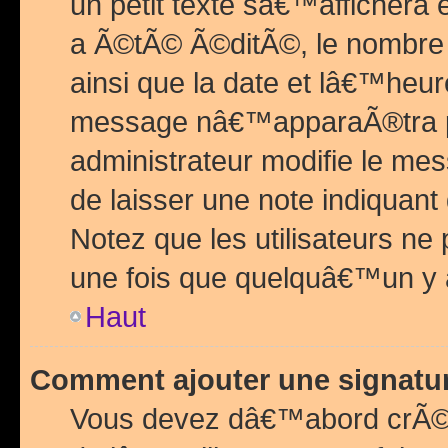
un petit texte sâ€™affichera
a Ã©tÃ© Ã©ditÃ©, le nombre 
ainsi que la date et lâ€™heur
message nâ€™apparaÃ®tra p
administrateur modifie le mes
de laisser une note indiquan
Notez que les utilisateurs n
une fois que quelquâ€™un y
Haut
Comment ajouter une signat
Vous devez dâ€™abord crÃ©e