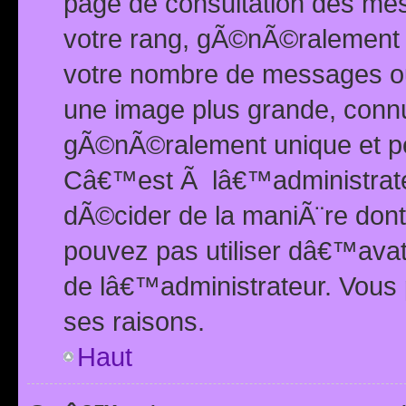
page de consultation des me
votre rang, gÃ©nÃ©ralement d
votre nombre de messages ou 
une image plus grande, conn
gÃ©nÃ©ralement unique et per
Câ€™est Ã lâ€™administrateu
dÃ©cider de la maniÃ¨re dont 
pouvez pas utiliser dâ€™ava
de lâ€™administrateur. Vous 
ses raisons.
Haut