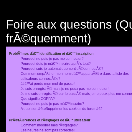
Foire aux questions (
frÃ©quemment)
ProblÃ¨mes dâ€™identification et dâ€™inscription
Pourquoi ne puis-je pas me connecter?
Pourquoi dois-je mâ€™inscrire aprÃ¨s tout?
Pourquoi suis-je automatiquement dÃ©connectÃ©?
Comment empÃªcher mon nom dâ€™apparaÃ®tre dans la liste des
utilisateurs connectÃ©s?
Jâ€™ai perdu mon mot de passe!
Je suis enregistrÃ© mais je ne peux pas me connecter!
Je me suis enregistrÃ© par le passÃ© mais je ne peux plus me conne
Que signifie COPPA?
Pourquoi ne puis-je pas mâ€™inscrire?
A quoi sert â€œSupprimer les cookies du forumâ€?
PrÃ©fÃ©rences et rÃ©glages de lâ€™utilisateur
Comment modifier mes rÃ©glages?
Les heures ne sont pas correctes!