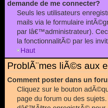
demande de me connecter?
Seuls les utilisateurs enreg
mails via le formulaire intÃ©
par lâ€™administrateur). Ce
la fonctionnalitÃ© par les inv
Haut
ProblÃ¨mes liÃ©s aux 
Comment poster dans un for
Cliquez sur le bouton adÃ©q
page du forum ou des sujets.
dâ€™Ãªtre enregistrÃ© pour 