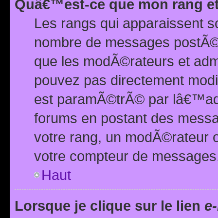
Quâ€™est-ce que mon rang et
Les rangs qui apparaissent s
nombre de messages postÃ©s ou
que les modÃ©rateurs et adm
pouvez pas directement modif
est paramÃ©trÃ© par lâ€™adm
forums en postant des mess
votre rang, un modÃ©rateur o
votre compteur de messages
Haut
Lorsque je clique sur le lien
e-