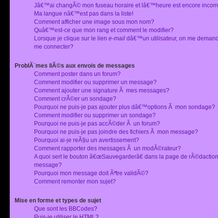
Jâ€™ai changÃ© mon fuseau horaire et lâ€™heure est encore incorr
Ma langue nâ€™est pas dans la liste!
Comment afficher une image sous mon nom?
Quâ€™est-ce que mon rang et comment le modifier?
Lorsque je clique sur le lien
e-mail
dâ€™un utilisateur, on me deman
me connecter?
ProblÃ¨mes liÃ©s aux envois de messages
Comment poster dans un forum?
Comment modifier ou supprimer un message?
Comment ajouter une signature Ã mes messages?
Comment crÃ©er un sondage?
Pourquoi ne puis-je pas ajouter plus dâ€™options Ã mon sondage?
Comment modifier ou supprimer un sondage?
Pourquoi ne puis-je pas accÃ©der Ã un forum?
Pourquoi ne puis-je pas joindre des fichiers Ã mon message?
Pourquoi ai-je reÃ§u un avertissement?
Comment rapporter des messages Ã un modÃ©rateur?
A quoi sert le bouton â€œSauvegarderâ€ dans la page de rÃ©dactio
message?
Pourquoi mon message doit Ãªtre validÃ©?
Comment remonter mon sujet?
Mise en forme et types de sujet
Que sont les BBCodes?
Puis-je utiliser le HTML?