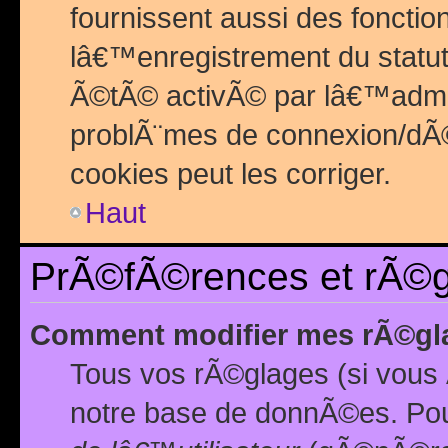
fournissent aussi des fonctio
lâ€™enregistrement du statut
Ã©tÃ© activÃ© par lâ€™admin
problÃ¨mes de connexion/dÃ©
cookies peut les corriger.
Haut
PrÃ©fÃ©rences et rÃ©gl
Comment modifier mes rÃ©gl
Tous vos rÃ©glages (si vous 
notre base de donnÃ©es. Pour 