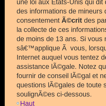
une loi aux Etats-Unis qui dit 
des informations de mineurs 
consentement
Ã©crit
des par
la collecte de ces informatio
de moins de 13 ans. Si vous
sâ€™applique Ã vous, lorsque
Internet auquel vous tentez 
assistance lÃ©gale. Notez q
fournir de conseil lÃ©gal et 
questions lÃ©gales de toute 
soulignÃ©es ci-dessous.
Haut