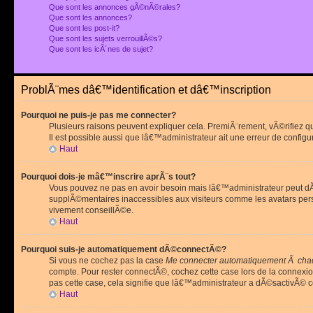
Que sont les annonces gÃ©nÃ©rales?
Que sont les annonces?
Que sont les post-it?
Que sont les sujets verrouillÃ©s?
Que sont les icÃ´nes de sujet?
ProblÃ¨mes dâ€™identification et dâ€™inscription
Pourquoi ne puis-je pas me connecter?
Plusieurs raisons peuvent expliquer cela. PremiÃ¨rement, vÃ©rifiez 
Il est possible aussi que lâ€™administrateur ait une erreur de configu
Haut
Pourquoi dois-je mâ€™inscrire aprÃ¨s tout?
Vous pouvez ne pas en avoir besoin mais lâ€™administrateur peut dÃ©
supplÃ©mentaires inaccessibles aux visiteurs comme les avatars pe
vivement conseillÃ©e.
Haut
Pourquoi suis-je automatiquement dÃ©connectÃ©?
Si vous ne cochez pas la case
Me connecter automatiquement Ã chaq
compte. Pour rester connectÃ©, cochez cette case lors de la connexi
pas cette case, cela signifie que lâ€™administrateur a dÃ©sactivÃ© ce
Haut