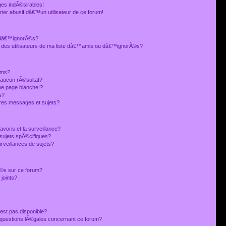
es indÃ©sirables!
ier abusif dâ€™un utilisateur de ce forum!
 dâ€™ignorÃ©s?
 des utilisateurs de ma liste dâ€™amis ou dâ€™ignorÃ©s?
ums?
 aucun rÃ©sultat?
ne page blanche!?
s?
res messages et sujets?
avoris et la surveillance?
sujets spÃ©cifiques?
veillances de sujets?
sÃ©s sur ce forum?
joints?
est pas disponible?
s questions lÃ©gales concernant ce forum?