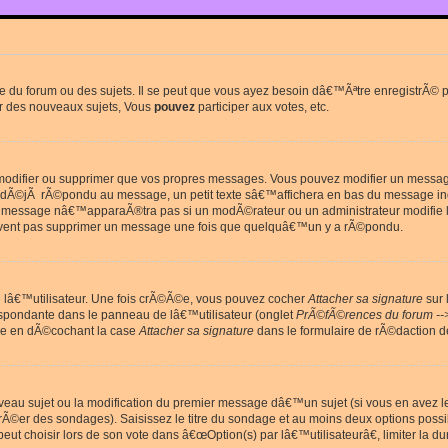
du forum ou des sujets. Il se peut que vous ayez besoin dâ€™Ãªtre enregistrÃ© po
r des nouveaux sujets, Vous
pouvez
participer aux votes, etc.
odifier ou supprimer que vos propres messages. Vous pouvez modifier un message 
Ã©jÃ rÃ©pondu au message, un petit texte sâ€™affichera en bas du message in
e message nâ€™apparaÃ®tra pas si un modÃ©rateur ou un administrateur modifie le 
euvent pas supprimer un message une fois que quelquâ€™un y a rÃ©pondu.
lâ€™utilisateur. Une fois crÃ©Ã©e, vous pouvez cocher
Attacher sa signature
sur 
espondante dans le panneau de lâ€™utilisateur (onglet
PrÃ©fÃ©rences du forum --
ge en dÃ©cochant la case
Attacher sa signature
dans le formulaire de rÃ©daction 
uveau sujet ou la modification du premier message dâ€™un sujet (si vous en avez l
Ã©er des sondages). Saisissez le titre du sondage et au moins deux options poss
t choisir lors de son vote dans â€œOption(s) par lâ€™utilisateurâ€, limiter la 