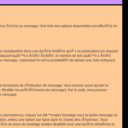
ur Ã©crire un message. Une liste des options disponibles est affichÃ©e en
(quelquefois dans une durÃ©e limitÃ©e aprÃ¨s sa publication) en cliquant
diquant quâ€™il a Ã©tÃ© Ã©ditÃ©, le nombre de fois quâ€™il a Ã©tÃ©
message, cependant ils ont la possibilitÃ© de laisser une note indiquant
le formulaire de rÃ©daction de message. Vous pouvez aussi ajouter la
> Modifier les prÃ©fÃ©rences de message
). Par la suite, vous pourrez
de message.
es permissions), cliquez sur lâ€™onglet
Sondage
sous la partie message (si
ibles, entrez une option par ligne dans le champ des rÃ©ponses. Vous
durÃ©e en jours du sondage (mettre â€œ0â€ pour une durÃ©e illimitÃ©e) et