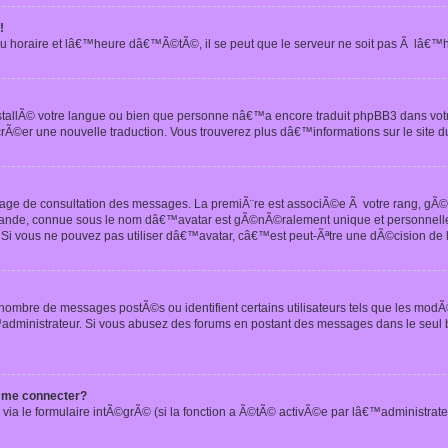
!
u horaire et lâ€™heure dâ€™Ã©tÃ©, il se peut que le serveur ne soit pas Ã lâ€™
nstallÃ© votre langue ou bien que personne nâ€™a encore traduit phpBB3 dans vo
crÃ©er une nouvelle traduction. Vous trouverez plus dâ€™informations sur le site d
 page de consultation des messages. La premiÃ¨re est associÃ©e Ã votre rang, gÃ
 grande, connue sous le nom dâ€™avatar est gÃ©nÃ©ralement unique et personnell
n. Si vous ne pouvez pas utiliser dâ€™avatar, câ€™est peut-Ãªtre une dÃ©cision de
 nombre de messages postÃ©s ou identifient certains utilisateurs tels que les mod
administrateur. Si vous abusez des forums en postant des messages dans le seul
 me connecter?
via le formulaire intÃ©grÃ© (si la fonction a Ã©tÃ© activÃ©e par lâ€™administrate