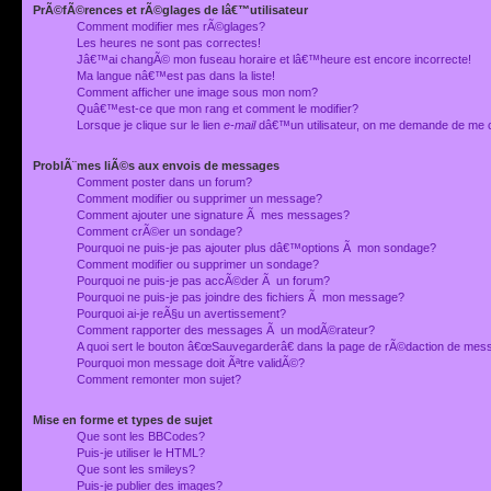
PrÃ©fÃ©rences et rÃ©glages de lâ€™utilisateur
Comment modifier mes rÃ©glages?
Les heures ne sont pas correctes!
Jâ€™ai changÃ© mon fuseau horaire et lâ€™heure est encore incorrecte!
Ma langue nâ€™est pas dans la liste!
Comment afficher une image sous mon nom?
Quâ€™est-ce que mon rang et comment le modifier?
Lorsque je clique sur le lien
e-mail
dâ€™un utilisateur, on me demande de me 
ProblÃ¨mes liÃ©s aux envois de messages
Comment poster dans un forum?
Comment modifier ou supprimer un message?
Comment ajouter une signature Ã mes messages?
Comment crÃ©er un sondage?
Pourquoi ne puis-je pas ajouter plus dâ€™options Ã mon sondage?
Comment modifier ou supprimer un sondage?
Pourquoi ne puis-je pas accÃ©der Ã un forum?
Pourquoi ne puis-je pas joindre des fichiers Ã mon message?
Pourquoi ai-je reÃ§u un avertissement?
Comment rapporter des messages Ã un modÃ©rateur?
A quoi sert le bouton â€œSauvegarderâ€ dans la page de rÃ©daction de me
Pourquoi mon message doit Ãªtre validÃ©?
Comment remonter mon sujet?
Mise en forme et types de sujet
Que sont les BBCodes?
Puis-je utiliser le HTML?
Que sont les smileys?
Puis-je publier des images?