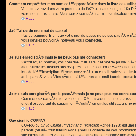
Comment empÃªcher mon nom dâ€™apparaÃ®tre dans la liste des utilis
Vous trouverez dans votre panneau de lâ€™utilisateur, onglet â€œP
votre nom dans la liste. Vous serez comptÃ© parmi les utilisateurs invi
Haut
Jâ€™ai perdu mon mot de passe!
Pas de panique! Bien que votre mot de passe ne puisse pas Ãªtre rÃ©cu
vous devriez pouvoir Ã nouveau vous connecter.
Haut
Je suis enregistrÃ© mais je ne peux pas me connecter!
VÃ©rifiez, en premier, vos nom dâ€™utilisateur et mot de passe. Sâ€™i
alors suivre les instructions reÃ§ues. Certains forums nÃ©cessitent 
lors de lâ€™inscription. Si vous avez reÃ§u un e-mail, suivez ses ins
anti-spam. Si vous Ãªtes sÃ»r de lâ€™adresse e-mail fournie, contact
Haut
Je me suis enregistrÃ© par le passÃ© mais je ne peux plus me connecte
Commencez par vÃ©rifier vos nom dâ€™utilisateur et mot de passe dan
effet, il est courant de supprimer rÃ©guliÃ¨rement les utilisateurs ne 
Haut
Que signifie COPPA?
COPPA (ou
Child Online Privacy and Protection Act
de 1998) est une l
parents (ou dâ€™un tuteur lÃ©gal) pour la collecte de ces informati
site Internet auquel vous tentez de vous inscrire, demandez une ass