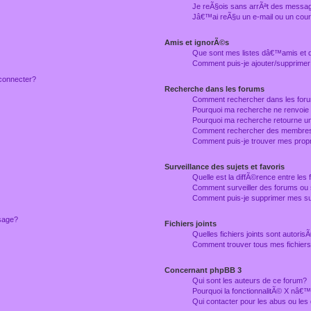
Je reÃ§ois sans arrÃªt des messag
Jâ€™ai reÃ§u un e-mail ou un courr
Amis et ignorÃ©s
Que sont mes listes dâ€™amis et
Comment puis-je ajouter/supprimer
connecter?
Recherche dans les forums
Comment rechercher dans les for
Pourquoi ma recherche ne renvoie
Pourquoi ma recherche retourne u
Comment rechercher des membre
Comment puis-je trouver mes prop
Surveillance des sujets et favoris
Quelle est la diffÃ©rence entre les f
Comment surveiller des forums ou 
Comment puis-je supprimer mes sur
ssage?
Fichiers joints
Quelles fichiers joints sont autori
Comment trouver tous mes fichiers 
Concernant phpBB 3
Qui sont les auteurs de ce forum?
Pourquoi la fonctionnalitÃ© X nâ€™
Qui contacter pour les abus ou le