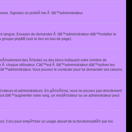
heure. Signalez ce problÃ¨me Ã lâ€™administrateur.
tre langue. Essayez de demander Ã lâ€™administrateur dâ€™installer la
u groupe phpBB (voir le lien en bas de page).
©nÃ©ralement des Ã©toiles ou des blocs indiquant votre nombre de
e Ã chaque utilisateur. Câ€™est Ã lâ€™administrateur dâ€™activer les
 lâ€™administrateur. Vous pouvez le contacter pour lui demander ses raisons.
Ã©rateurs et administrateurs. En gÃ©nÃ©ral, vous ne pouvez pas directement
 but dâ€™augmenter votre rang, un modÃ©rateur ou un administrateur peut
ur). Ceci pour empÃªcher un usage abusif de la fonctionnalitÃ© par les