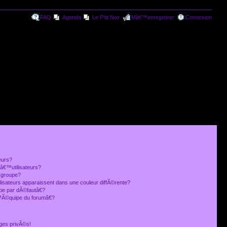
FAQ
Agenda
Le P'tit Noir
Mâ€™enregistrer
Connexion
eurs?
€™utilisateurs?
 groupe?
lisateurs apparaissent dans une couleur diffÃ©rente?
 par dÃ©fautâ€?
Ã©quipe du forumâ€?
ges privÃ©s!