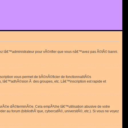
actez lâ€™administrateur pour vÃ©rifier que vous nâ€™avez pas Ã©tÃ© banni.
scription vous permet de bÃ©nÃ©ficier de fonctionnalitÃ©s
, lâ€™adhÃ©sion Ã des groupes, etc. Lâ€™inscription est rapide et
durÃ©e dÃ©terminÃ©e. Cela empÃªche lâ€™utilisation abusive de votre
r au forum (bibliothÃ¨que, cybercafÃ©, universitÃ©, etc.). Si vous ne voyez