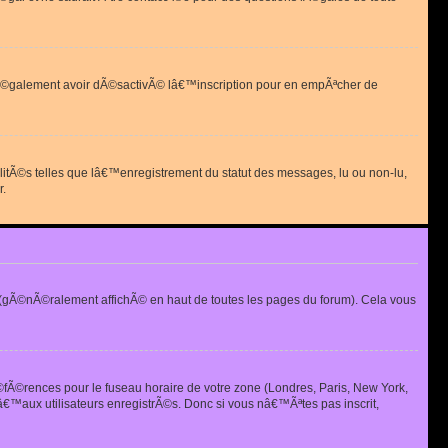
 peut Ã©galement avoir dÃ©sactivÃ© lâ€™inscription pour en empÃªcher de
alitÃ©s telles que lâ€™enregistrement du statut des messages, lu ou non-lu,
r.
(gÃ©nÃ©ralement affichÃ© en haut de toutes les pages du forum). Cela vous
Ã©fÃ©rences pour le fuseau horaire de votre zone (Londres, Paris, New York,
€™aux utilisateurs enregistrÃ©s. Donc si vous nâ€™Ãªtes pas inscrit,