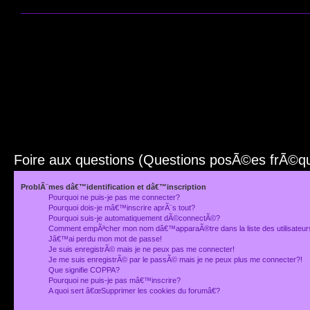
Foire aux questions (Questions posÃ©es frÃ©
ProblÃ¨mes dâ€™identification et dâ€™inscription
Pourquoi ne puis-je pas me connecter?
Pourquoi dois-je mâ€™inscrire aprÃ¨s tout?
Pourquoi suis-je automatiquement dÃ©connectÃ©?
Comment empÃªcher mon nom dâ€™apparaÃ®tre dans la liste des utilisateu
Jâ€™ai perdu mon mot de passe!
Je suis enregistrÃ© mais je ne peux pas me connecter!
Je me suis enregistrÃ© par le passÃ© mais je ne peux plus me connecter?!
Que signifie COPPA?
Pourquoi ne puis-je pas mâ€™inscrire?
A quoi sert â€œSupprimer les cookies du forumâ€?