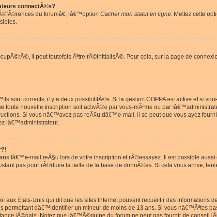
ateurs connectÃ©s?
rÃ©fÃ©rences du forumâ€, lâ€™option
Cacher mon statut en ligne
. Mettez cette opt
sibles.
pÃ©rÃ©, il peut toutefois Ãªtre rÃ©initialisÃ©. Pour cela, sur la page de connexi
ls sont corrects, il y a deux possibilitÃ©s. Si la gestion COPPA est active et si v
que toute nouvelle inscription soit activÃ©e par vous-mÃªme ou par lâ€™administrat
tructions. Si vous nâ€™avez pas reÃ§u dâ€™e-mail, il se peut que vous ayez fourni
ez lâ€™administrateur.
r?!
s lâ€™e-mail reÃ§u lors de votre inscription et rÃ©essayez. Il est possible aus
postant pas pour rÃ©duire la taille de la base de donnÃ©es. Si cela vous arrive, tent
oi aux Etats-Unis qui dit que les sites Internet pouvant recueillir des information
ons permettant dâ€™identifier un mineur de moins de 13 ans. Si vous nâ€™Ãªtes p
istance lÃ©gale. Notez que lâ€™Ã©quipe du forum ne peut pas fournir de conseil lÃ