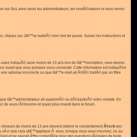
ion sur
Oui
ainsi seuls les administrateurs, les modÃ©rateurs et vous verrez
on, cliquez sur
Jâ€™ai oubliÃ© mon mot de passe
. Suivez les instructions et
ous avez indiquÃ© avoir moins de 13 ans lors de lâ€™inscription, vous devrez
eur avant que vous puissiez vous connecter. Cette information est indiquÃ©e
 une adresse incorrecte ou que lâ€™e-mail ait Ã©tÃ© traitÃ© par un filtre
si que lâ€™administrateur ait supprimÃ© ou dÃ©sactivÃ© votre compte. En
ez de vous rÃ©inscrire et soyez plus investi dans le forum.
s de mineurs de moins de 13 ans doivent obtenir le consentement
Ã©crit
des
as sÃ»r que cela sâ€™applique Ã vous, lorsque vous vous inscrivez, ou au
©gal et ne saurait Ãªtre contactÃ©e pour des questions lÃ©gales de toute