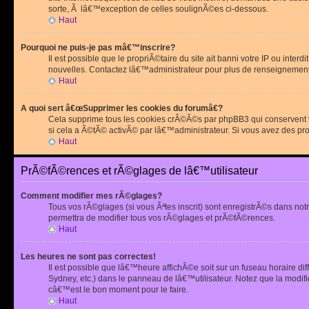
sorte, Ã lâ€™exception de celles soulignÃ©es ci-dessous.
Haut
Pourquoi ne puis-je pas mâ€™inscrire?
Il est possible que le propriÃ©taire du site ait banni votre IP ou int
nouvelles. Contactez lâ€™administrateur pour plus de renseignement
Haut
A quoi sert â€œSupprimer les cookies du forumâ€?
Cela supprime tous les cookies crÃ©Ã©s par phpBB3 qui conservent vot
si cela a Ã©tÃ© activÃ© par lâ€™administrateur. Si vous avez des pr
Haut
PrÃ©fÃ©rences et rÃ©glages de lâ€™utilisateur
Comment modifier mes rÃ©glages?
Tous vos rÃ©glages (si vous Ãªtes inscrit) sont enregistrÃ©s dans notr
permettra de modifier tous vos rÃ©glages et prÃ©fÃ©rences.
Haut
Les heures ne sont pas correctes!
Il est possible que lâ€™heure affichÃ©e soit sur un fuseau horaire d
Sydney, etc.) dans le panneau de lâ€™utilisateur. Notez que la modi
câ€™est le bon moment pour le faire.
Haut