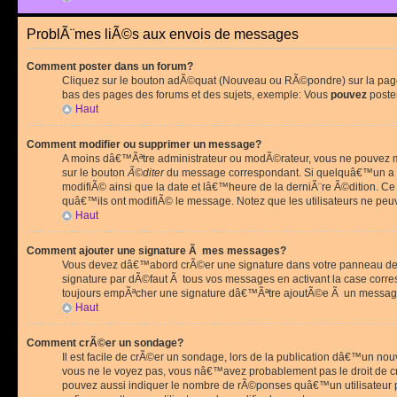
ProblÃ¨mes liÃ©s aux envois de messages
Comment poster dans un forum?
Cliquez sur le bouton adÃ©quat (Nouveau ou RÃ©pondre) sur la page 
bas des pages des forums et des sujets, exemple: Vous
pouvez
poste
Haut
Comment modifier ou supprimer un message?
A moins dâ€™Ãªtre administrateur ou modÃ©rateur, vous ne pouvez m
sur le bouton
Ã©diter
du message correspondant. Si quelquâ€™un a d
modifiÃ© ainsi que la date et lâ€™heure de la derniÃ¨re Ã©dition. C
quâ€™ils ont modifiÃ© le message. Notez que les utilisateurs ne p
Haut
Comment ajouter une signature Ã mes messages?
Vous devez dâ€™abord crÃ©er une signature dans votre panneau de 
signature par dÃ©faut Ã tous vos messages en activant la case corr
toujours empÃªcher une signature dâ€™Ãªtre ajoutÃ©e Ã un messa
Haut
Comment crÃ©er un sondage?
Il est facile de crÃ©er un sondage, lors de la publication dâ€™un no
vous ne le voyez pas, vous nâ€™avez probablement pas le droit de cr
pouvez aussi indiquer le nombre de rÃ©ponses quâ€™un utilisateur peu