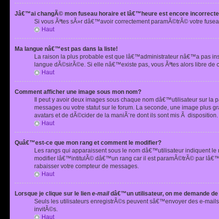
Jâ€™ai changÃ© mon fuseau horaire et lâ€™heure est encore incorrecte
Si vous Ãªtes sÃ»r dâ€™avoir correctement paramÃ©trÃ© votre fusea
Haut
Ma langue nâ€™est pas dans la liste!
La raison la plus probable est que lâ€™administrateur nâ€™a pas i
langue dÃ©sirÃ©e. Si elle nâ€™existe pas, vous Ãªtes alors libre de 
Haut
Comment afficher une image sous mon nom?
Il peut y avoir deux images sous chaque nom dâ€™utilisateur sur la
messages ou votre statut sur le forum. La seconde, une image plus
avatars et de dÃ©cider de la maniÃ¨re dont ils sont mis Ã dispositio
Haut
Quâ€™est-ce que mon rang et comment le modifier?
Les rangs qui apparaissent sous le nom dâ€™utilisateur indiquent le
modifier lâ€™intitulÃ© dâ€™un rang car il est paramÃ©trÃ© par lâ€™
rabaisser votre compteur de messages.
Haut
Lorsque je clique sur le lien
e-mail
dâ€™un utilisateur, on me demande de
Seuls les utilisateurs enregistrÃ©s peuvent sâ€™envoyer des e-mails 
invitÃ©s.
Haut