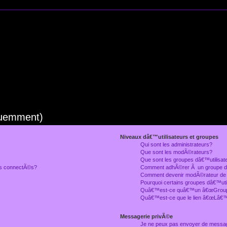
quemment)
Niveaux dâ€™utilisateurs et groupes
Qui sont les administrateurs?
Que sont les modÃ©rateurs?
Que sont les groupes dâ€™utilisat
rs connectÃ©s?
Comment adhÃ©rer Ã un groupe dâ
Comment devenir modÃ©rateur de
Pourquoi certains groupes dâ€™uti
Quâ€™est-ce quâ€™un â€œGroupe
Quâ€™est-ce que le lien â€œLâ€™
Messagerie privÃ©e
Je ne peux pas envoyer de messa