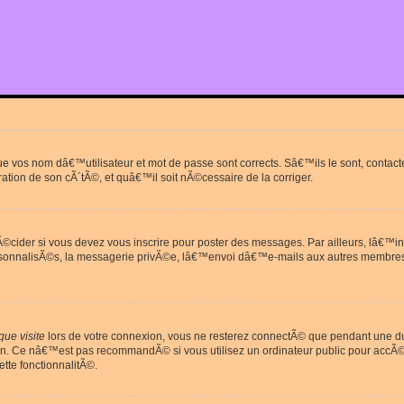
que vos nom dâ€™utilisateur et mot de passe sont corrects. Sâ€™ils le sont, cont
ration de son cÃ´tÃ©, et quâ€™il soit nÃ©cessaire de la corriger.
cider si vous devez vous inscrire pour poster des messages. Par ailleurs, lâ€™in
rsonnalisÃ©s, la messagerie privÃ©e, lâ€™envoi dâ€™e-mails aux autres membres
ue visite
lors de votre connexion, vous ne resterez connectÃ© que pendant une 
on. Ce nâ€™est pas recommandÃ© si vous utilisez un ordinateur public pour accÃ©de
tte fonctionnalitÃ©.