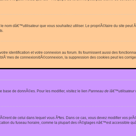
erdit le nom dâ€™utilisateur que vous souhaitez utiliser. Le propriÃ©taire du site
s.
re identification et votre connexion au forum. Ils fournissent aussi des fonctionn
oblÃ¨mes de connexion/dÃ©connexion, la suppression des cookies peut les corrige
e base de donnÃ©es. Pour les modifier, visitez le lien
Panneau de lâ€™utilisateur
iffÃ©rent de celui dans lequel vous Ãªtes. Dans ce cas, vous devez modifier vos pr
fication du fuseau horaire, comme la plupart des rÃ©glages nâ€™est accessible quâ