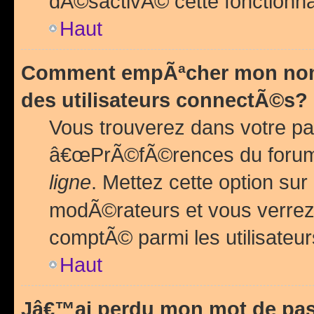
dÃ©sactivÃ© cette fonctionna
Haut
Comment empÃªcher mon nom 
des utilisateurs connectÃ©s?
Vous trouverez dans votre pa
â€œPrÃ©fÃ©rences du forum
ligne
. Mettez cette option sur
modÃ©rateurs et vous verrez 
comptÃ© parmi les utilisateurs
Haut
Jâ€™ai perdu mon mot de pas