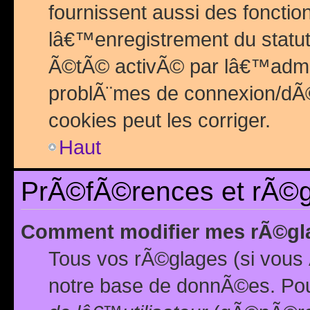
fournissent aussi des fonctio
lâ€™enregistrement du statut
Ã©tÃ© activÃ© par lâ€™admin
problÃ¨mes de connexion/dÃ©
cookies peut les corriger.
Haut
PrÃ©fÃ©rences et rÃ©gl
Comment modifier mes rÃ©gl
Tous vos rÃ©glages (si vous 
notre base de donnÃ©es. Pour 