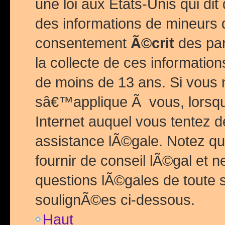
une loi aux Etats-Unis qui dit 
des informations de mineurs 
consentement
Ã©crit
des par
la collecte de ces informatio
de moins de 13 ans. Si vous
sâ€™applique Ã vous, lorsque
Internet auquel vous tentez 
assistance lÃ©gale. Notez q
fournir de conseil lÃ©gal et 
questions lÃ©gales de toute 
soulignÃ©es ci-dessous.
Haut