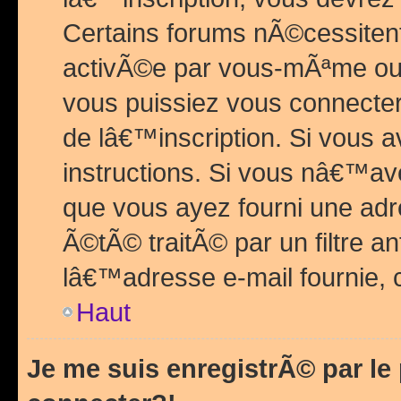
Certains forums nÃ©cessitent 
activÃ©e par vous-mÃªme ou 
vous puissiez vous connecter.
de lâ€™inscription. Si vous a
instructions. Si vous nâ€™av
que vous ayez fourni une adr
Ã©tÃ© traitÃ© par un filtre a
lâ€™adresse e-mail fournie, 
Haut
Je me suis enregistrÃ© par l