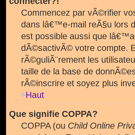
connecter?!
Commencez par vÃ©rifier vos
dans lâ€™e-mail reÃ§u lors de
est possible aussi que lâ€™a
dÃ©sactivÃ© votre compte. En 
rÃ©guliÃ¨rement les utilisate
taille de la base de donnÃ©es
rÃ©inscrire et soyez plus inve
Haut
Que signifie COPPA?
COPPA (ou
Child Online Priv