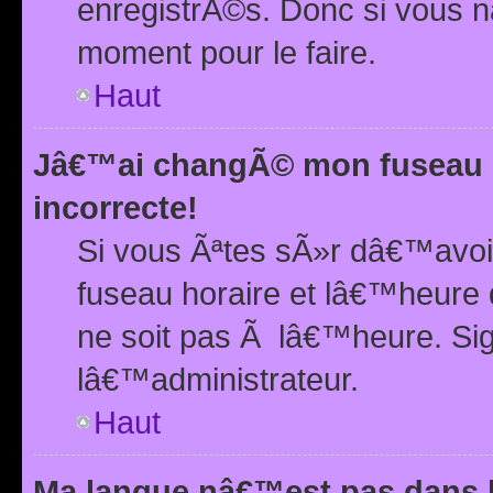
enregistrÃ©s. Donc si vous n
moment pour le faire.
Haut
Jâ€™ai changÃ© mon fuseau h
incorrecte!
Si vous Ãªtes sÃ»r dâ€™avo
fuseau horaire et lâ€™heure 
ne soit pas Ã lâ€™heure. Si
lâ€™administrateur.
Haut
Ma langue nâ€™est pas dans la