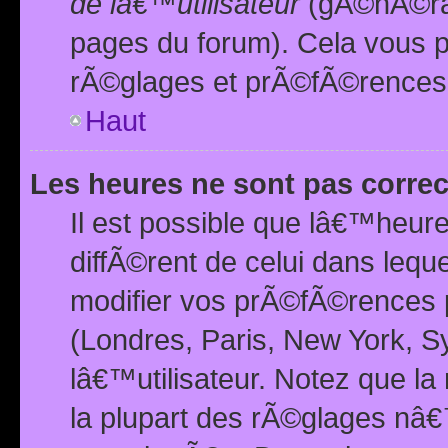
de lâ€™utilisateur
(gÃ©nÃ©ral
pages du forum). Cela vous p
rÃ©glages et prÃ©fÃ©rences
Haut
Les heures ne sont pas correc
Il est possible que lâ€™heure
diffÃ©rent de celui dans leq
modifier vos prÃ©fÃ©rences p
(Londres, Paris, New York, S
lâ€™utilisateur. Notez que la
la plupart des rÃ©glages nâ