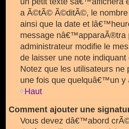
un petit texte sâ€™affichera
a Ã©tÃ© Ã©ditÃ©, le nombre 
ainsi que la date et lâ€™heur
message nâ€™apparaÃ®tra p
administrateur modifie le mes
de laisser une note indiquan
Notez que les utilisateurs n
une fois que quelquâ€™un y
Haut
Comment ajouter une signat
Vous devez dâ€™abord crÃ©e