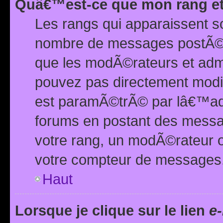
Quâ€™est-ce que mon rang et
Les rangs qui apparaissent s
nombre de messages postÃ©s ou
que les modÃ©rateurs et adm
pouvez pas directement modif
est paramÃ©trÃ© par lâ€™adm
forums en postant des mess
votre rang, un modÃ©rateur o
votre compteur de messages
Haut
Lorsque je clique sur le lien
e-