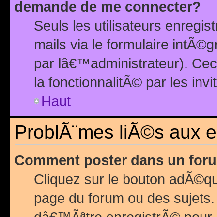
demande de me connecter?
Seuls les utilisateurs enreg
mails via le formulaire intÃ©
par lâ€™administrateur). Ce
la fonctionnalitÃ© par les inv
Haut
ProblÃ¨mes liÃ©s aux 
Comment poster dans un for
Cliquez sur le bouton adÃ©q
page du forum ou des sujets.
dâ€™Ãªtre enregistrÃ© pour 