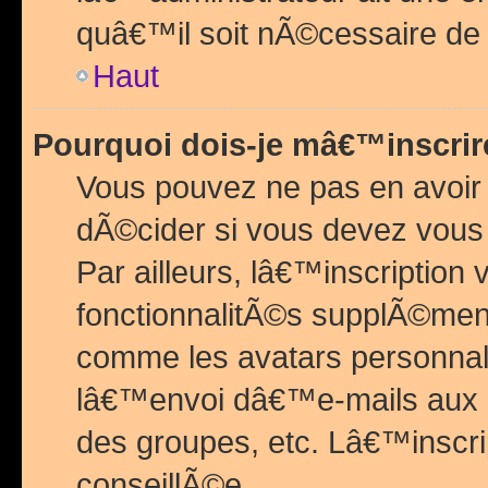
quâ€™il soit nÃ©cessaire de l
Haut
Pourquoi dois-je mâ€™inscrir
Vous pouvez ne pas en avoir
dÃ©cider si vous devez vous 
Par ailleurs, lâ€™inscriptio
fonctionnalitÃ©s supplÃ©ment
comme les avatars personnal
lâ€™envoi dâ€™e-mails aux
des groupes, etc. Lâ€™inscrip
conseillÃ©e.