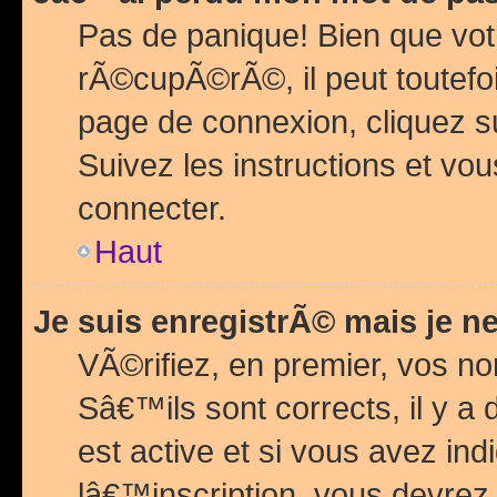
Pas de panique! Bien que vot
rÃ©cupÃ©rÃ©, il peut toutefois
page de connexion, cliquez 
Suivez les instructions et v
connecter.
Haut
Je suis enregistrÃ© mais je n
VÃ©rifiez, en premier, vos n
Sâ€™ils sont corrects, il y a
est active et si vous avez in
lâ€™inscription, vous devrez 