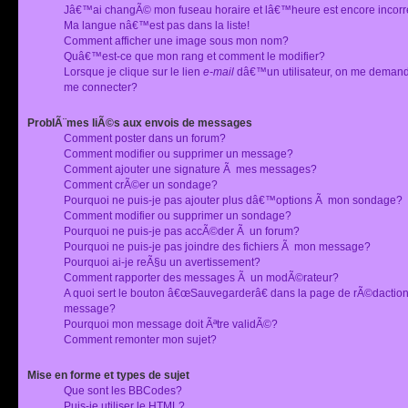
Jâ€™ai changÃ© mon fuseau horaire et lâ€™heure est encore incorr
Ma langue nâ€™est pas dans la liste!
Comment afficher une image sous mon nom?
Quâ€™est-ce que mon rang et comment le modifier?
Lorsque je clique sur le lien
e-mail
dâ€™un utilisateur, on me deman
me connecter?
ProblÃ¨mes liÃ©s aux envois de messages
Comment poster dans un forum?
Comment modifier ou supprimer un message?
Comment ajouter une signature Ã mes messages?
Comment crÃ©er un sondage?
Pourquoi ne puis-je pas ajouter plus dâ€™options Ã mon sondage?
Comment modifier ou supprimer un sondage?
Pourquoi ne puis-je pas accÃ©der Ã un forum?
Pourquoi ne puis-je pas joindre des fichiers Ã mon message?
Pourquoi ai-je reÃ§u un avertissement?
Comment rapporter des messages Ã un modÃ©rateur?
A quoi sert le bouton â€œSauvegarderâ€ dans la page de rÃ©dactio
message?
Pourquoi mon message doit Ãªtre validÃ©?
Comment remonter mon sujet?
Mise en forme et types de sujet
Que sont les BBCodes?
Puis-je utiliser le HTML?