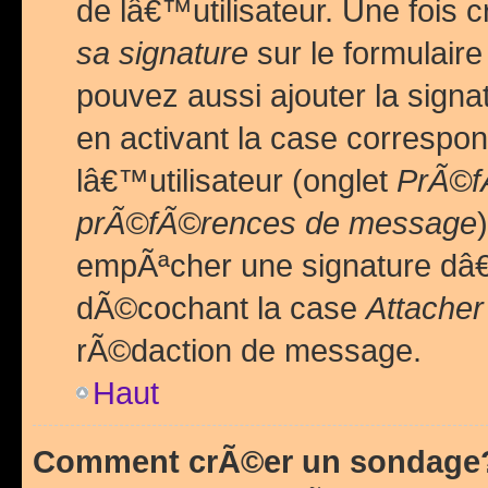
de lâ€™utilisateur. Une foi
sa signature
sur le formulair
pouvez aussi ajouter la sig
en activant la case correspo
lâ€™utilisateur (onglet
PrÃ©fÃ
prÃ©fÃ©rences de message
empÃªcher une signature dâ
dÃ©cochant la case
Attacher
rÃ©daction de message.
Haut
Comment crÃ©er un sondage