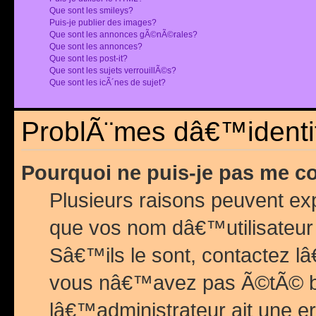
Que sont les smileys?
Puis-je publier des images?
Que sont les annonces gÃ©nÃ©rales?
Que sont les annonces?
Que sont les post-it?
Que sont les sujets verrouillÃ©s?
Que sont les icÃ´nes de sujet?
ProblÃ¨mes dâ€™identif
Pourquoi ne puis-je pas me c
Plusieurs raisons peuvent exp
que vos nom dâ€™utilisateur 
Sâ€™ils le sont, contactez l
vous nâ€™avez pas Ã©tÃ© ban
lâ€™administrateur ait une er