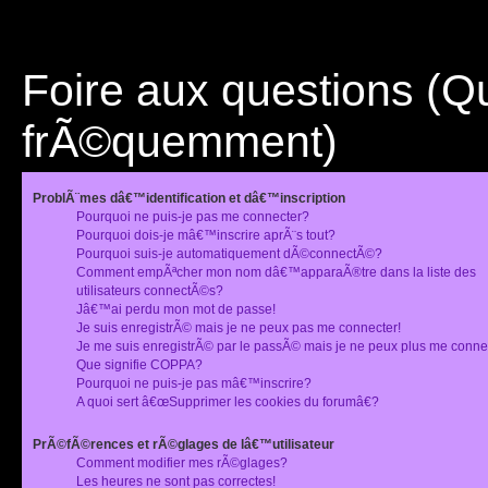
Foire aux questions (
frÃ©quemment)
ProblÃ¨mes dâ€™identification et dâ€™inscription
Pourquoi ne puis-je pas me connecter?
Pourquoi dois-je mâ€™inscrire aprÃ¨s tout?
Pourquoi suis-je automatiquement dÃ©connectÃ©?
Comment empÃªcher mon nom dâ€™apparaÃ®tre dans la liste des
utilisateurs connectÃ©s?
Jâ€™ai perdu mon mot de passe!
Je suis enregistrÃ© mais je ne peux pas me connecter!
Je me suis enregistrÃ© par le passÃ© mais je ne peux plus me conne
Que signifie COPPA?
Pourquoi ne puis-je pas mâ€™inscrire?
A quoi sert â€œSupprimer les cookies du forumâ€?
PrÃ©fÃ©rences et rÃ©glages de lâ€™utilisateur
Comment modifier mes rÃ©glages?
Les heures ne sont pas correctes!