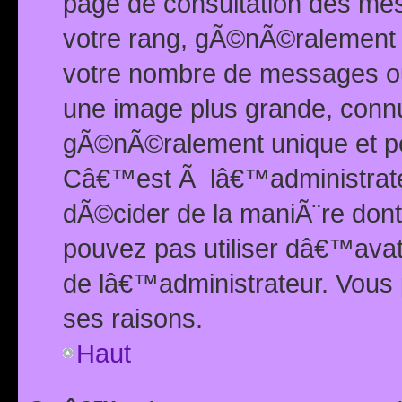
page de consultation des me
votre rang, gÃ©nÃ©ralement d
votre nombre de messages ou 
une image plus grande, conn
gÃ©nÃ©ralement unique et per
Câ€™est Ã lâ€™administrateu
dÃ©cider de la maniÃ¨re dont 
pouvez pas utiliser dâ€™ava
de lâ€™administrateur. Vous 
ses raisons.
Haut