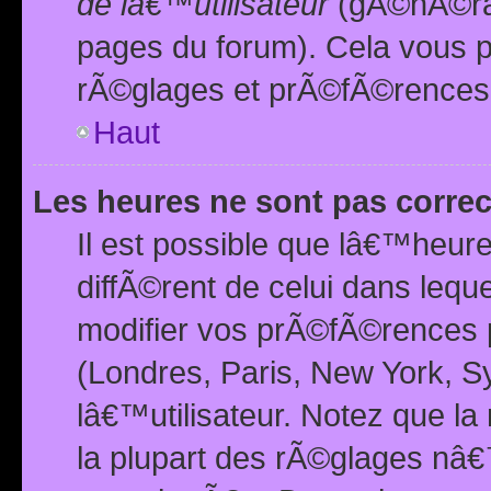
de lâ€™utilisateur
(gÃ©nÃ©ral
pages du forum). Cela vous p
rÃ©glages et prÃ©fÃ©rences
Haut
Les heures ne sont pas correc
Il est possible que lâ€™heure
diffÃ©rent de celui dans leq
modifier vos prÃ©fÃ©rences p
(Londres, Paris, New York, S
lâ€™utilisateur. Notez que la
la plupart des rÃ©glages nâ