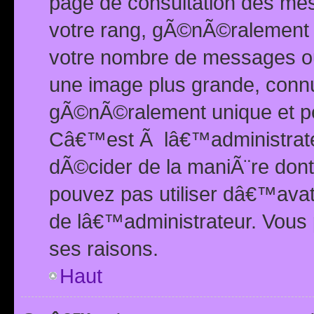
page de consultation des me
votre rang, gÃ©nÃ©ralement d
votre nombre de messages ou 
une image plus grande, conn
gÃ©nÃ©ralement unique et per
Câ€™est Ã lâ€™administrateu
dÃ©cider de la maniÃ¨re dont 
pouvez pas utiliser dâ€™ava
de lâ€™administrateur. Vous 
ses raisons.
Haut