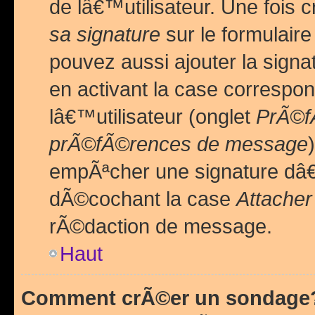
de lâ€™utilisateur. Une foi
sa signature
sur le formulair
pouvez aussi ajouter la sig
en activant la case correspo
lâ€™utilisateur (onglet
PrÃ©fÃ
prÃ©fÃ©rences de message
empÃªcher une signature dâ
dÃ©cochant la case
Attacher
rÃ©daction de message.
Haut
Comment crÃ©er un sondage