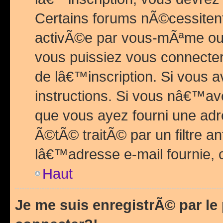
Certains forums nÃ©cessitent 
activÃ©e par vous-mÃªme ou 
vous puissiez vous connecter.
de lâ€™inscription. Si vous a
instructions. Si vous nâ€™av
que vous ayez fourni une adr
Ã©tÃ© traitÃ© par un filtre a
lâ€™adresse e-mail fournie, 
Haut
Je me suis enregistrÃ© par l