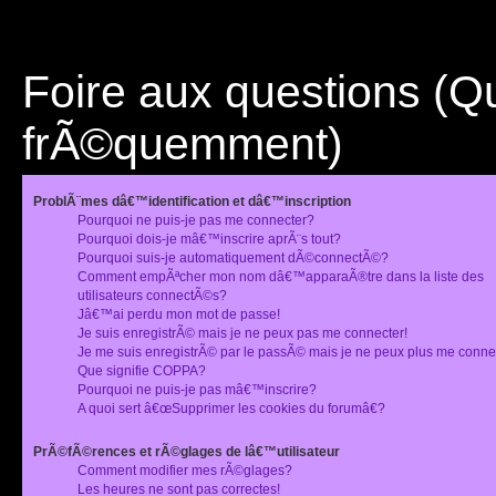
Foire aux questions (
frÃ©quemment)
ProblÃ¨mes dâ€™identification et dâ€™inscription
Pourquoi ne puis-je pas me connecter?
Pourquoi dois-je mâ€™inscrire aprÃ¨s tout?
Pourquoi suis-je automatiquement dÃ©connectÃ©?
Comment empÃªcher mon nom dâ€™apparaÃ®tre dans la liste des
utilisateurs connectÃ©s?
Jâ€™ai perdu mon mot de passe!
Je suis enregistrÃ© mais je ne peux pas me connecter!
Je me suis enregistrÃ© par le passÃ© mais je ne peux plus me conne
Que signifie COPPA?
Pourquoi ne puis-je pas mâ€™inscrire?
A quoi sert â€œSupprimer les cookies du forumâ€?
PrÃ©fÃ©rences et rÃ©glages de lâ€™utilisateur
Comment modifier mes rÃ©glages?
Les heures ne sont pas correctes!