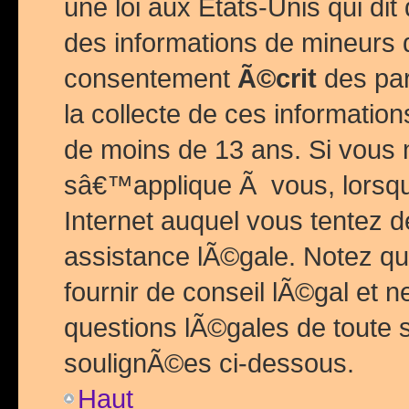
une loi aux Etats-Unis qui dit 
des informations de mineurs 
consentement
Ã©crit
des par
la collecte de ces informatio
de moins de 13 ans. Si vous
sâ€™applique Ã vous, lorsque
Internet auquel vous tentez 
assistance lÃ©gale. Notez q
fournir de conseil lÃ©gal et 
questions lÃ©gales de toute 
soulignÃ©es ci-dessous.
Haut