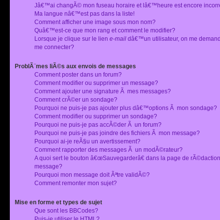
Jâ€™ai changÃ© mon fuseau horaire et lâ€™heure est encore incorr
Ma langue nâ€™est pas dans la liste!
Comment afficher une image sous mon nom?
Quâ€™est-ce que mon rang et comment le modifier?
Lorsque je clique sur le lien
e-mail
dâ€™un utilisateur, on me deman
me connecter?
ProblÃ¨mes liÃ©s aux envois de messages
Comment poster dans un forum?
Comment modifier ou supprimer un message?
Comment ajouter une signature Ã mes messages?
Comment crÃ©er un sondage?
Pourquoi ne puis-je pas ajouter plus dâ€™options Ã mon sondage?
Comment modifier ou supprimer un sondage?
Pourquoi ne puis-je pas accÃ©der Ã un forum?
Pourquoi ne puis-je pas joindre des fichiers Ã mon message?
Pourquoi ai-je reÃ§u un avertissement?
Comment rapporter des messages Ã un modÃ©rateur?
A quoi sert le bouton â€œSauvegarderâ€ dans la page de rÃ©dactio
message?
Pourquoi mon message doit Ãªtre validÃ©?
Comment remonter mon sujet?
Mise en forme et types de sujet
Que sont les BBCodes?
Puis-je utiliser le HTML?