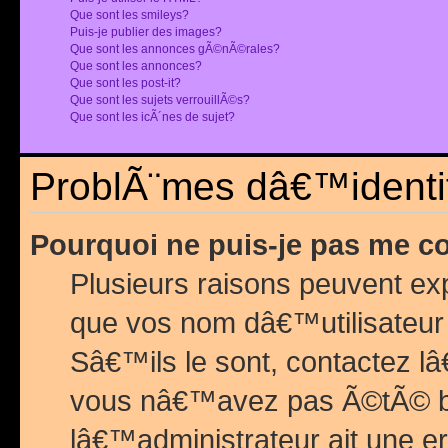
Que sont les smileys?
Puis-je publier des images?
Que sont les annonces gÃ©nÃ©rales?
Que sont les annonces?
Que sont les post-it?
Que sont les sujets verrouillÃ©s?
Que sont les icÃ´nes de sujet?
ProblÃ¨mes dâ€™identif
Pourquoi ne puis-je pas me c
Plusieurs raisons peuvent exp
que vos nom dâ€™utilisateur 
Sâ€™ils le sont, contactez l
vous nâ€™avez pas Ã©tÃ© ban
lâ€™administrateur ait une er