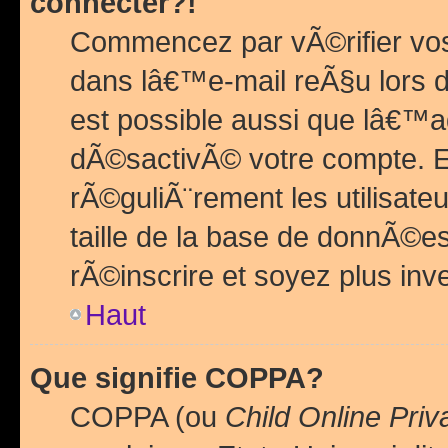
connecter?!
Commencez par vÃ©rifier vos
dans lâ€™e-mail reÃ§u lors de
est possible aussi que lâ€™a
dÃ©sactivÃ© votre compte. En 
rÃ©guliÃ¨rement les utilisate
taille de la base de donnÃ©es
rÃ©inscrire et soyez plus inve
Haut
Que signifie COPPA?
COPPA (ou
Child Online Priv