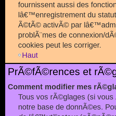
fournissent aussi des fonctio
lâ€™enregistrement du statut
Ã©tÃ© activÃ© par lâ€™admin
problÃ¨mes de connexion/dÃ©
cookies peut les corriger.
Haut
PrÃ©fÃ©rences et rÃ©gl
Comment modifier mes rÃ©gl
Tous vos rÃ©glages (si vous 
notre base de donnÃ©es. Pour 