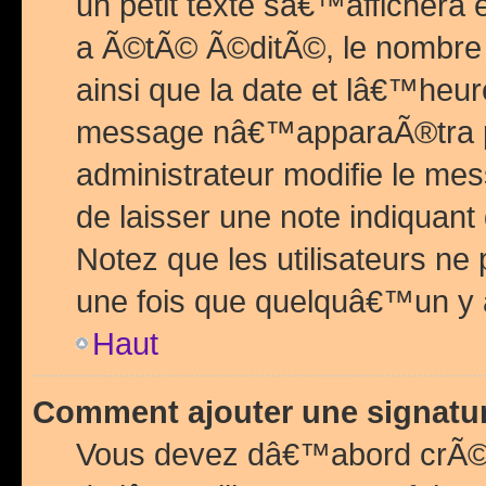
un petit texte sâ€™affichera
a Ã©tÃ© Ã©ditÃ©, le nombre 
ainsi que la date et lâ€™heur
message nâ€™apparaÃ®tra p
administrateur modifie le mes
de laisser une note indiquan
Notez que les utilisateurs n
une fois que quelquâ€™un y
Haut
Comment ajouter une signat
Vous devez dâ€™abord crÃ©e