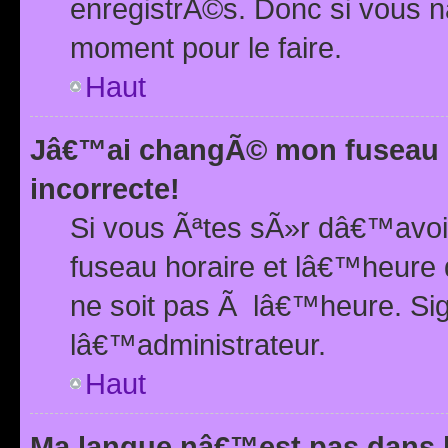
enregistrÃ©s. Donc si vous n
moment pour le faire.
Haut
Jâ€™ai changÃ© mon fuseau h
incorrecte!
Si vous Ãªtes sÃ»r dâ€™avo
fuseau horaire et lâ€™heure 
ne soit pas Ã lâ€™heure. Si
lâ€™administrateur.
Haut
Ma langue nâ€™est pas dans la