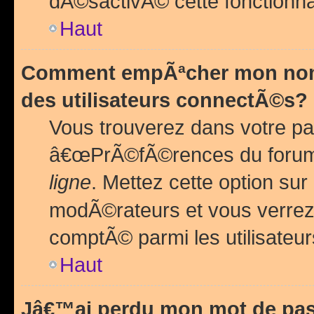
dÃ©sactivÃ© cette fonctionna
Haut
Comment empÃªcher mon nom 
des utilisateurs connectÃ©s?
Vous trouverez dans votre pa
â€œPrÃ©fÃ©rences du forum
ligne
. Mettez cette option sur
modÃ©rateurs et vous verrez 
comptÃ© parmi les utilisateurs
Haut
Jâ€™ai perdu mon mot de pas