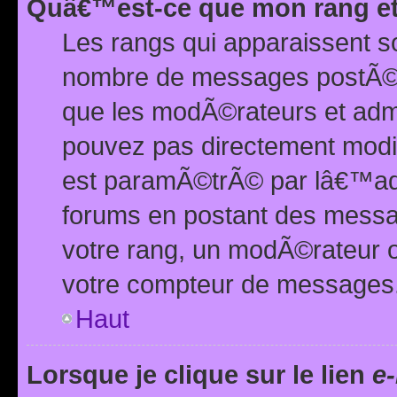
Quâ€™est-ce que mon rang et
Les rangs qui apparaissent s
nombre de messages postÃ©s ou
que les modÃ©rateurs et adm
pouvez pas directement modif
est paramÃ©trÃ© par lâ€™adm
forums en postant des mess
votre rang, un modÃ©rateur o
votre compteur de messages
Haut
Lorsque je clique sur le lien
e-