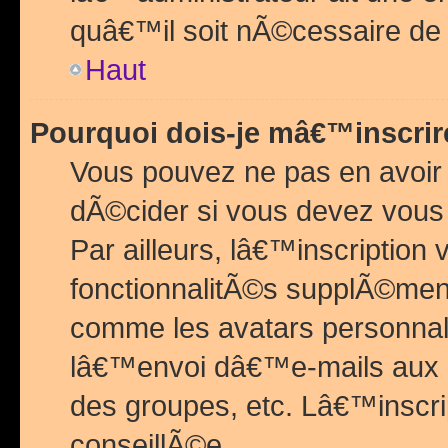
quâ€™il soit nÃ©cessaire de l
Haut
Pourquoi dois-je mâ€™inscrir
Vous pouvez ne pas en avoir
dÃ©cider si vous devez vous 
Par ailleurs, lâ€™inscriptio
fonctionnalitÃ©s supplÃ©ment
comme les avatars personnal
lâ€™envoi dâ€™e-mails aux
des groupes, etc. Lâ€™inscrip
conseillÃ©e.