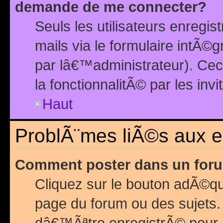
demande de me connecter?
Seuls les utilisateurs enreg
mails via le formulaire intÃ©
par lâ€™administrateur). Ce
la fonctionnalitÃ© par les inv
Haut
ProblÃ¨mes liÃ©s aux 
Comment poster dans un for
Cliquez sur le bouton adÃ©q
page du forum ou des sujets.
dâ€™Ãªtre enregistrÃ© pour 