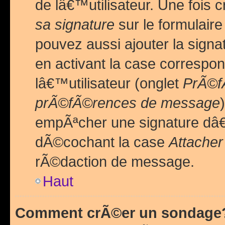
de lâ€™utilisateur. Une foi
sa signature
sur le formulair
pouvez aussi ajouter la sig
en activant la case correspo
lâ€™utilisateur (onglet
PrÃ©fÃ
prÃ©fÃ©rences de message
empÃªcher une signature dâ
dÃ©cochant la case
Attacher
rÃ©daction de message.
Haut
Comment crÃ©er un sondage