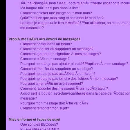
Jâ€™ai changÃ© mon fuseau horaire et lâ€™heure est encore incorr
Ma langue nâ€™est pas dans la liste!
Comment afficher une image sous mon nom?
Quâ€™est-ce que mon rang et comment le modifier?
Lorsque je clique sur le lien
e-mail
dâ€™un utilisateur, on me deman
me connecter?
ProblÃ¨mes liÃ©s aux envois de messages
Comment poster dans un forum?
Comment modifier ou supprimer un message?
Comment ajouter une signature Ã mes messages?
Comment crÃ©er un sondage?
Pourquoi ne puis-je pas ajouter plus dâ€™options Ã mon sondage?
Comment modifier ou supprimer un sondage?
Pourquoi ne puis-je pas accÃ©der Ã un forum?
Pourquoi ne puis-je pas joindre des fichiers Ã mon message?
Pourquoi ai-je reÃ§u un avertissement?
Comment rapporter des messages Ã un modÃ©rateur?
A quoi sert le bouton â€œSauvegarderâ€ dans la page de rÃ©dactio
message?
Pourquoi mon message doit Ãªtre validÃ©?
Comment remonter mon sujet?
Mise en forme et types de sujet
Que sont les BBCodes?
Puis-je utiliser le HTML?