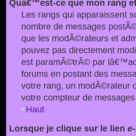
Quâ€™est-ce que mon rang et
Les rangs qui apparaissent s
nombre de messages postÃ©s ou
que les modÃ©rateurs et adm
pouvez pas directement modif
est paramÃ©trÃ© par lâ€™adm
forums en postant des mess
votre rang, un modÃ©rateur o
votre compteur de messages
Haut
Lorsque je clique sur le lien
e-