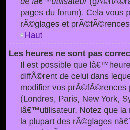
de lâ€™utilisateur
(gÃ©nÃ©ral
pages du forum). Cela vous p
rÃ©glages et prÃ©fÃ©rences
Haut
Les heures ne sont pas correc
Il est possible que lâ€™heure
diffÃ©rent de celui dans leq
modifier vos prÃ©fÃ©rences p
(Londres, Paris, New York, S
lâ€™utilisateur. Notez que la
la plupart des rÃ©glages nâ