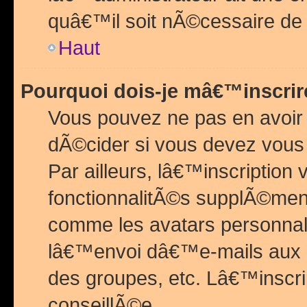
quâ€™il soit nÃ©cessaire de l
Haut
Pourquoi dois-je mâ€™inscrir
Vous pouvez ne pas en avoir
dÃ©cider si vous devez vous 
Par ailleurs, lâ€™inscriptio
fonctionnalitÃ©s supplÃ©ment
comme les avatars personnal
lâ€™envoi dâ€™e-mails aux
des groupes, etc. Lâ€™inscrip
conseillÃ©e.