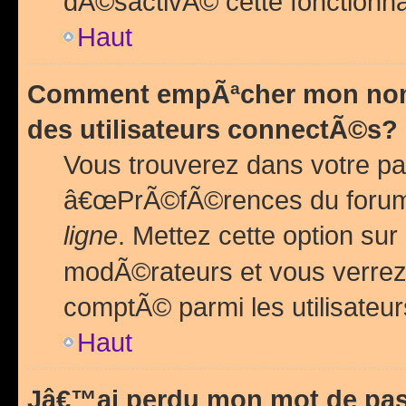
dÃ©sactivÃ© cette fonctionna
Haut
Comment empÃªcher mon nom 
des utilisateurs connectÃ©s?
Vous trouverez dans votre pa
â€œPrÃ©fÃ©rences du forum
ligne
. Mettez cette option sur
modÃ©rateurs et vous verrez 
comptÃ© parmi les utilisateurs
Haut
Jâ€™ai perdu mon mot de pas