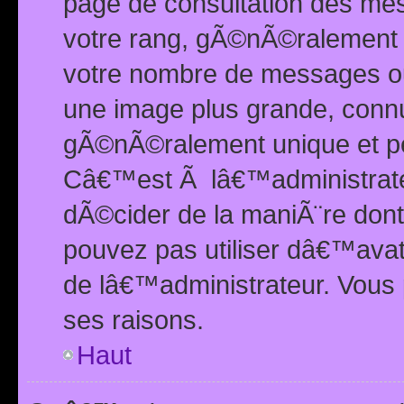
page de consultation des me
votre rang, gÃ©nÃ©ralement d
votre nombre de messages ou 
une image plus grande, conn
gÃ©nÃ©ralement unique et per
Câ€™est Ã lâ€™administrateu
dÃ©cider de la maniÃ¨re dont 
pouvez pas utiliser dâ€™ava
de lâ€™administrateur. Vous 
ses raisons.
Haut