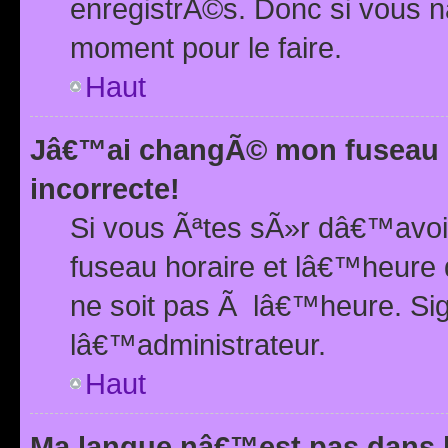
enregistrÃ©s. Donc si vous n
moment pour le faire.
Haut
Jâ€™ai changÃ© mon fuseau h
incorrecte!
Si vous Ãªtes sÃ»r dâ€™avo
fuseau horaire et lâ€™heure 
ne soit pas Ã lâ€™heure. Si
lâ€™administrateur.
Haut
Ma langue nâ€™est pas dans la