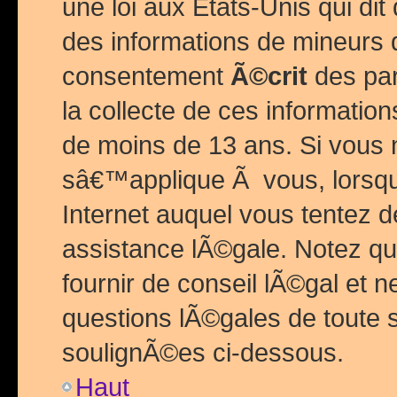
une loi aux Etats-Unis qui dit 
des informations de mineurs 
consentement
Ã©crit
des par
la collecte de ces informatio
de moins de 13 ans. Si vous
sâ€™applique Ã vous, lorsque
Internet auquel vous tentez 
assistance lÃ©gale. Notez q
fournir de conseil lÃ©gal et 
questions lÃ©gales de toute 
soulignÃ©es ci-dessous.
Haut