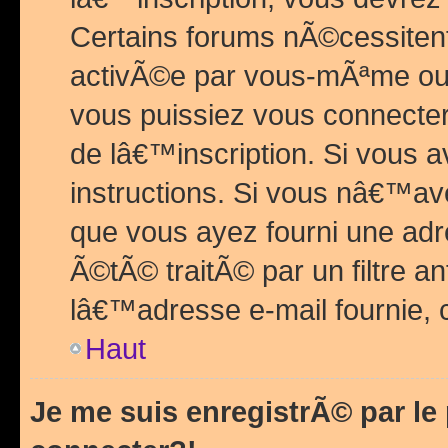
Certains forums nÃ©cessitent 
activÃ©e par vous-mÃªme ou 
vous puissiez vous connecter.
de lâ€™inscription. Si vous a
instructions. Si vous nâ€™av
que vous ayez fourni une adr
Ã©tÃ© traitÃ© par un filtre a
lâ€™adresse e-mail fournie, 
Haut
Je me suis enregistrÃ© par l