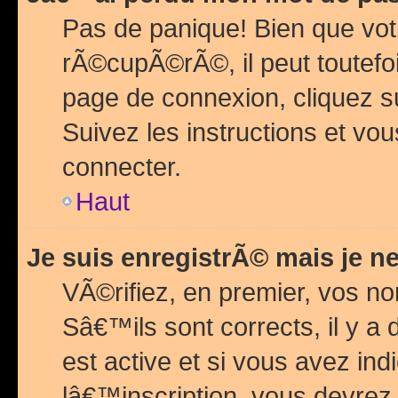
Pas de panique! Bien que vot
rÃ©cupÃ©rÃ©, il peut toutefois
page de connexion, cliquez 
Suivez les instructions et v
connecter.
Haut
Je suis enregistrÃ© mais je n
VÃ©rifiez, en premier, vos n
Sâ€™ils sont corrects, il y a
est active et si vous avez in
lâ€™inscription, vous devrez 