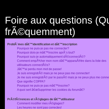
Foire aux questions (
frÃ©quemment)
ProblÃ¨mes dâ€™identification et dâ€™inscription
Pourquoi ne puis-je pas me connecter?
Pourquoi dois-je mâ€™inscrire aprÃ¨s tout?
Pourquoi suis-je automatiquement dÃ©connectÃ©?
Comment empÃªcher mon nom dâ€™apparaÃ®tre dans la liste des
utilisateurs connectÃ©s?
Jâ€™ai perdu mon mot de passe!
Je suis enregistrÃ© mais je ne peux pas me connecter!
Je me suis enregistrÃ© par le passÃ© mais je ne peux plus me conne
Que signifie COPPA?
Pourquoi ne puis-je pas mâ€™inscrire?
A quoi sert â€œSupprimer les cookies du forumâ€?
PrÃ©fÃ©rences et rÃ©glages de lâ€™utilisateur
Comment modifier mes rÃ©glages?
Les heures ne sont pas correctes!