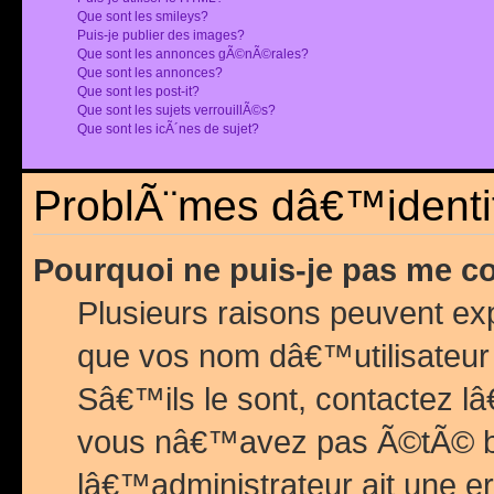
Que sont les smileys?
Puis-je publier des images?
Que sont les annonces gÃ©nÃ©rales?
Que sont les annonces?
Que sont les post-it?
Que sont les sujets verrouillÃ©s?
Que sont les icÃ´nes de sujet?
ProblÃ¨mes dâ€™identif
Pourquoi ne puis-je pas me c
Plusieurs raisons peuvent exp
que vos nom dâ€™utilisateur 
Sâ€™ils le sont, contactez l
vous nâ€™avez pas Ã©tÃ© ban
lâ€™administrateur ait une er