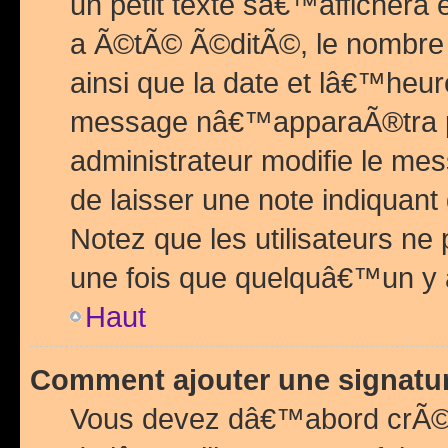
un petit texte sâ€™affichera
a Ã©tÃ© Ã©ditÃ©, le nombre 
ainsi que la date et lâ€™heur
message nâ€™apparaÃ®tra p
administrateur modifie le mes
de laisser une note indiquan
Notez que les utilisateurs n
une fois que quelquâ€™un y
Haut
Comment ajouter une signat
Vous devez dâ€™abord crÃ©e