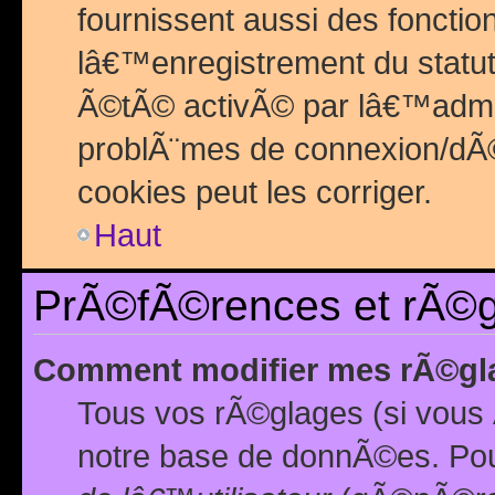
fournissent aussi des fonctio
lâ€™enregistrement du statut
Ã©tÃ© activÃ© par lâ€™admin
problÃ¨mes de connexion/dÃ©
cookies peut les corriger.
Haut
PrÃ©fÃ©rences et rÃ©gl
Comment modifier mes rÃ©gl
Tous vos rÃ©glages (si vous 
notre base de donnÃ©es. Pour 