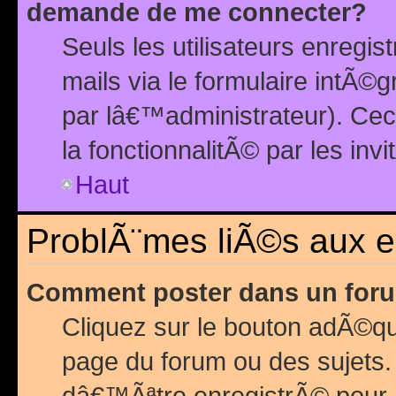
demande de me connecter?
Seuls les utilisateurs enreg
mails via le formulaire intÃ©
par lâ€™administrateur). Ce
la fonctionnalitÃ© par les inv
Haut
ProblÃ¨mes liÃ©s aux 
Comment poster dans un for
Cliquez sur le bouton adÃ©q
page du forum ou des sujets.
dâ€™Ãªtre enregistrÃ© pour 