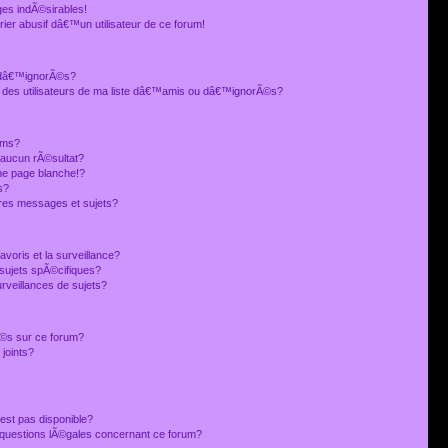
es indÃ©sirables!
ier abusif dâ€™un utilisateur de ce forum!
 dâ€™ignorÃ©s?
 des utilisateurs de ma liste dâ€™amis ou dâ€™ignorÃ©s?
ums?
 aucun rÃ©sultat?
ne page blanche!?
s?
res messages et sujets?
avoris et la surveillance?
sujets spÃ©cifiques?
veillances de sujets?
sÃ©s sur ce forum?
joints?
est pas disponible?
s questions lÃ©gales concernant ce forum?