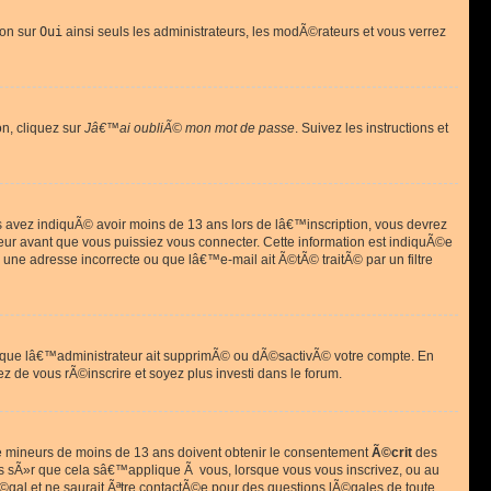
ion sur
Oui
ainsi seuls les administrateurs, les modÃ©rateurs et vous verrez
on, cliquez sur
Jâ€™ai oubliÃ© mon mot de passe
. Suivez les instructions et
ous avez indiquÃ© avoir moins de 13 ans lors de lâ€™inscription, vous devrez
eur avant que vous puissiez vous connecter. Cette information est indiquÃ©e
 une adresse incorrecte ou que lâ€™e-mail ait Ã©tÃ© traitÃ© par un filtre
si que lâ€™administrateur ait supprimÃ© ou dÃ©sactivÃ© votre compte. En
ez de vous rÃ©inscrire et soyez plus investi dans le forum.
s de mineurs de moins de 13 ans doivent obtenir le consentement
Ã©crit
des
as sÃ»r que cela sâ€™applique Ã vous, lorsque vous vous inscrivez, ou au
©gal et ne saurait Ãªtre contactÃ©e pour des questions lÃ©gales de toute