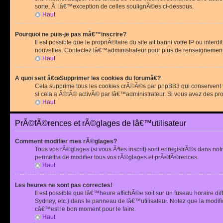
sorte, Ã lâ€™exception de celles soulignÃ©es ci-dessous.
Haut
Pourquoi ne puis-je pas mâ€™inscrire?
Il est possible que le propriÃ©taire du site ait banni votre IP ou int
nouvelles. Contactez lâ€™administrateur pour plus de renseignement
Haut
A quoi sert â€œSupprimer les cookies du forumâ€?
Cela supprime tous les cookies crÃ©Ã©s par phpBB3 qui conservent vot
si cela a Ã©tÃ© activÃ© par lâ€™administrateur. Si vous avez des pr
Haut
PrÃ©fÃ©rences et rÃ©glages de lâ€™utilisateur
Comment modifier mes rÃ©glages?
Tous vos rÃ©glages (si vous Ãªtes inscrit) sont enregistrÃ©s dans notr
permettra de modifier tous vos rÃ©glages et prÃ©fÃ©rences.
Haut
Les heures ne sont pas correctes!
Il est possible que lâ€™heure affichÃ©e soit sur un fuseau horaire d
Sydney, etc.) dans le panneau de lâ€™utilisateur. Notez que la modi
câ€™est le bon moment pour le faire.
Haut