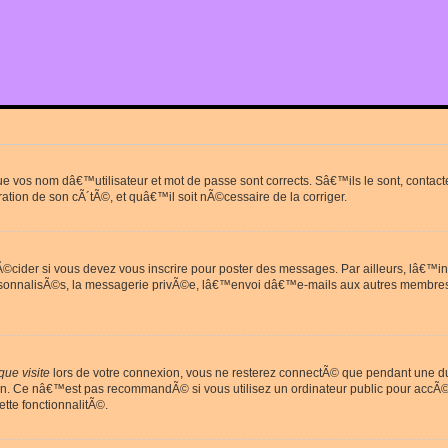
que vos nom dâ€™utilisateur et mot de passe sont corrects. Sâ€™ils le sont, cont
ration de son cÃ´tÃ©, et quâ€™il soit nÃ©cessaire de la corriger.
cider si vous devez vous inscrire pour poster des messages. Par ailleurs, lâ€™in
rsonnalisÃ©s, la messagerie privÃ©e, lâ€™envoi dâ€™e-mails aux autres membres
ue visite
lors de votre connexion, vous ne resterez connectÃ© que pendant une 
on. Ce nâ€™est pas recommandÃ© si vous utilisez un ordinateur public pour accÃ©de
tte fonctionnalitÃ©.