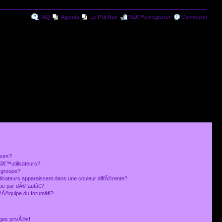
FAQ
Agenda
Le P'tit Noir
Mâ€™enregistrer
Connexion
eurs?
€™utilisateurs?
 groupe?
lisateurs apparaissent dans une couleur diffÃ©rente?
 par dÃ©fautâ€?
Ã©quipe du forumâ€?
ges privÃ©s!