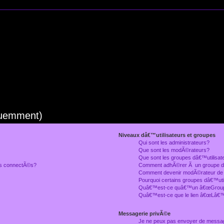
quemment)
Niveaux dâ€™utilisateurs et groupes
Qui sont les administrateurs?
Que sont les modÃ©rateurs?
Que sont les groupes dâ€™utilisat
rs connectÃ©s?
Comment adhÃ©rer Ã un groupe dâ
Comment devenir modÃ©rateur de
Pourquoi certains groupes dâ€™uti
Quâ€™est-ce quâ€™un â€œGroupe
Quâ€™est-ce que le lien â€œLâ€™
Messagerie privÃ©e
Je ne peux pas envoyer de messa