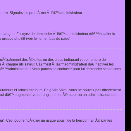
heure. Signalez ce problÃ¨me Ã lâ€™administrateur.
tre langue. Essayez de demander Ã lâ€™administrateur dâ€™installer la
u groupe phpBB (voir le lien en bas de page).
©nÃ©ralement des Ã©toiles ou des blocs indiquant votre nombre de
e Ã chaque utilisateur. Câ€™est Ã lâ€™administrateur dâ€™activer les
 lâ€™administrateur. Vous pouvez le contacter pour lui demander ses raisons.
Ã©rateurs et administrateurs. En gÃ©nÃ©ral, vous ne pouvez pas directement
 but dâ€™augmenter votre rang, un modÃ©rateur ou un administrateur peut
ur). Ceci pour empÃªcher un usage abusif de la fonctionnalitÃ© par les