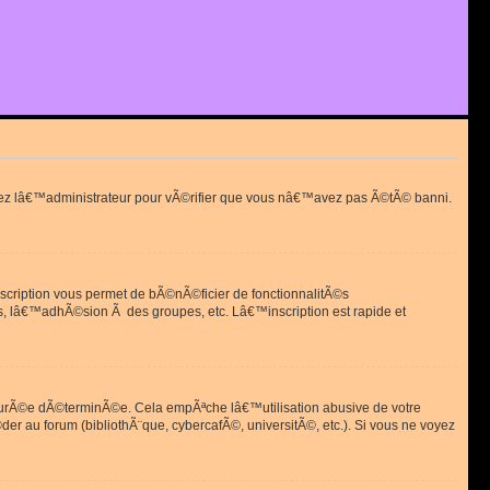
actez lâ€™administrateur pour vÃ©rifier que vous nâ€™avez pas Ã©tÃ© banni.
scription vous permet de bÃ©nÃ©ficier de fonctionnalitÃ©s
, lâ€™adhÃ©sion Ã des groupes, etc. Lâ€™inscription est rapide et
durÃ©e dÃ©terminÃ©e. Cela empÃªche lâ€™utilisation abusive de votre
r au forum (bibliothÃ¨que, cybercafÃ©, universitÃ©, etc.). Si vous ne voyez