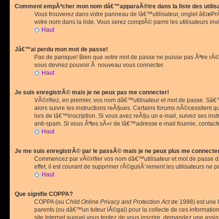
Comment empÃªcher mon nom dâ€™apparaÃ®tre dans la liste des utilis
Vous trouverez dans votre panneau de lâ€™utilisateur, onglet â€œP
votre nom dans la liste. Vous serez comptÃ© parmi les utilisateurs invi
Haut
Jâ€™ai perdu mon mot de passe!
Pas de panique! Bien que votre mot de passe ne puisse pas Ãªtre rÃ©cu
vous devriez pouvoir Ã nouveau vous connecter.
Haut
Je suis enregistrÃ© mais je ne peux pas me connecter!
VÃ©rifiez, en premier, vos nom dâ€™utilisateur et mot de passe. Sâ€™i
alors suivre les instructions reÃ§ues. Certains forums nÃ©cessitent 
lors de lâ€™inscription. Si vous avez reÃ§u un e-mail, suivez ses ins
anti-spam. Si vous Ãªtes sÃ»r de lâ€™adresse e-mail fournie, contact
Haut
Je me suis enregistrÃ© par le passÃ© mais je ne peux plus me connecte
Commencez par vÃ©rifier vos nom dâ€™utilisateur et mot de passe dan
effet, il est courant de supprimer rÃ©guliÃ¨rement les utilisateurs ne 
Haut
Que signifie COPPA?
COPPA (ou
Child Online Privacy and Protection Act
de 1998) est une l
parents (ou dâ€™un tuteur lÃ©gal) pour la collecte de ces informati
site Internet auquel vous tentez de vous inscrire, demandez une ass