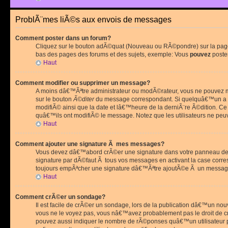
ProblÃ¨mes liÃ©s aux envois de messages
Comment poster dans un forum?
Cliquez sur le bouton adÃ©quat (Nouveau ou RÃ©pondre) sur la page 
bas des pages des forums et des sujets, exemple: Vous
pouvez
poste
Haut
Comment modifier ou supprimer un message?
A moins dâ€™Ãªtre administrateur ou modÃ©rateur, vous ne pouvez m
sur le bouton
Ã©diter
du message correspondant. Si quelquâ€™un a d
modifiÃ© ainsi que la date et lâ€™heure de la derniÃ¨re Ã©dition. C
quâ€™ils ont modifiÃ© le message. Notez que les utilisateurs ne p
Haut
Comment ajouter une signature Ã mes messages?
Vous devez dâ€™abord crÃ©er une signature dans votre panneau de 
signature par dÃ©faut Ã tous vos messages en activant la case corr
toujours empÃªcher une signature dâ€™Ãªtre ajoutÃ©e Ã un messa
Haut
Comment crÃ©er un sondage?
Il est facile de crÃ©er un sondage, lors de la publication dâ€™un no
vous ne le voyez pas, vous nâ€™avez probablement pas le droit de cr
pouvez aussi indiquer le nombre de rÃ©ponses quâ€™un utilisateur peu