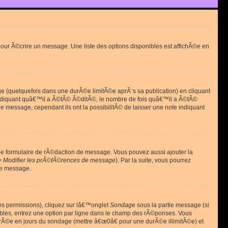
ur Ã©crire un message. Une liste des options disponibles est affichÃ©e en
(quelquefois dans une durÃ©e limitÃ©e aprÃ¨s sa publication) en cliquant
diquant quâ€™il a Ã©tÃ© Ã©ditÃ©, le nombre de fois quâ€™il a Ã©tÃ©
message, cependant ils ont la possibilitÃ© de laisser une note indiquant
le formulaire de rÃ©daction de message. Vous pouvez aussi ajouter la
> Modifier les prÃ©fÃ©rences de message
). Par la suite, vous pourrez
de message.
es permissions), cliquez sur lâ€™onglet
Sondage
sous la partie message (si
ibles, entrez une option par ligne dans le champ des rÃ©ponses. Vous
durÃ©e en jours du sondage (mettre â€œ0â€ pour une durÃ©e illimitÃ©e) et