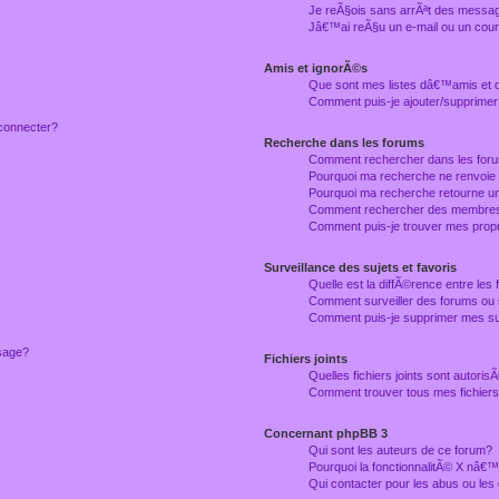
Je reÃ§ois sans arrÃªt des messag
Jâ€™ai reÃ§u un e-mail ou un courr
Amis et ignorÃ©s
Que sont mes listes dâ€™amis et
Comment puis-je ajouter/supprimer
connecter?
Recherche dans les forums
Comment rechercher dans les for
Pourquoi ma recherche ne renvoie
Pourquoi ma recherche retourne u
Comment rechercher des membre
Comment puis-je trouver mes prop
Surveillance des sujets et favoris
Quelle est la diffÃ©rence entre les f
Comment surveiller des forums ou 
Comment puis-je supprimer mes sur
ssage?
Fichiers joints
Quelles fichiers joints sont autori
Comment trouver tous mes fichiers 
Concernant phpBB 3
Qui sont les auteurs de ce forum?
Pourquoi la fonctionnalitÃ© X nâ€™
Qui contacter pour les abus ou le