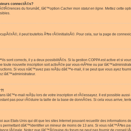
ateurs connectÃ©s?
rÃ©fÃ©rences du forumâ€, lâ€™option
Cacher mon statut en ligne
. Mettez cette opt
sibles.
pÃ©rÃ©, il peut toutefois Ãªtre rÃ©initialisÃ©. Pour cela, sur la page de connexi
ls sont corrects, il y a deux possibilitÃ©s. Si la gestion COPPA est active et si v
que toute nouvelle inscription soit activÃ©e par vous-mÃªme ou par lâ€™administrat
tructions. Si vous nâ€™avez pas reÃ§u dâ€™e-mail, il se peut que vous ayez fourni
ez lâ€™administrateur.
r?!
s lâ€™e-mail reÃ§u lors de votre inscription et rÃ©essayez. Il est possible aus
postant pas pour rÃ©duire la taille de la base de donnÃ©es. Si cela vous arrive, tent
oi aux Etats-Unis qui dit que les sites Internet pouvant recueillir des information
ons permettant dâ€™identifier un mineur de moins de 13 ans. Si vous nâ€™Ãªtes p
istance lÃ©gale. Notez que lâ€™Ã©quipe du forum ne peut pas fournir de conseil lÃ