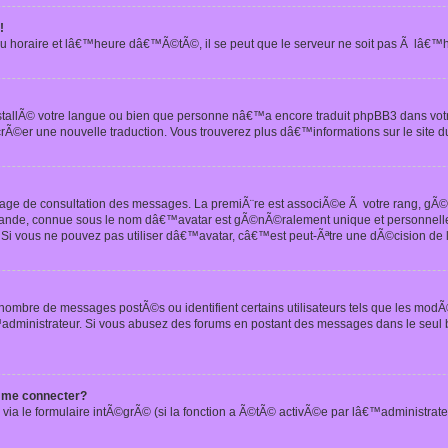
!
u horaire et lâ€™heure dâ€™Ã©tÃ©, il se peut que le serveur ne soit pas Ã lâ€™
nstallÃ© votre langue ou bien que personne nâ€™a encore traduit phpBB3 dans vo
crÃ©er une nouvelle traduction. Vous trouverez plus dâ€™informations sur le site d
 page de consultation des messages. La premiÃ¨re est associÃ©e Ã votre rang, gÃ
 grande, connue sous le nom dâ€™avatar est gÃ©nÃ©ralement unique et personnell
n. Si vous ne pouvez pas utiliser dâ€™avatar, câ€™est peut-Ãªtre une dÃ©cision de
 nombre de messages postÃ©s ou identifient certains utilisateurs tels que les mod
administrateur. Si vous abusez des forums en postant des messages dans le seul
 me connecter?
via le formulaire intÃ©grÃ© (si la fonction a Ã©tÃ© activÃ©e par lâ€™administrate