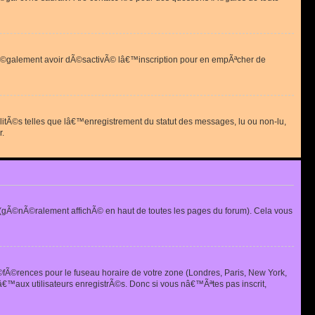
 peut Ã©galement avoir dÃ©sactivÃ© lâ€™inscription pour en empÃªcher de
alitÃ©s telles que lâ€™enregistrement du statut des messages, lu ou non-lu,
r.
(gÃ©nÃ©ralement affichÃ© en haut de toutes les pages du forum). Cela vous
Ã©fÃ©rences pour le fuseau horaire de votre zone (Londres, Paris, New York,
€™aux utilisateurs enregistrÃ©s. Donc si vous nâ€™Ãªtes pas inscrit,