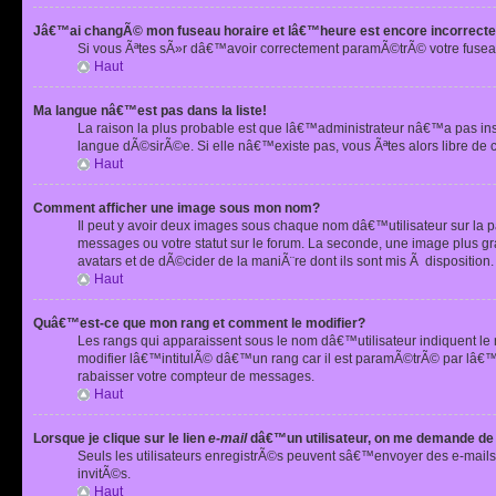
Jâ€™ai changÃ© mon fuseau horaire et lâ€™heure est encore incorrecte
Si vous Ãªtes sÃ»r dâ€™avoir correctement paramÃ©trÃ© votre fusea
Haut
Ma langue nâ€™est pas dans la liste!
La raison la plus probable est que lâ€™administrateur nâ€™a pas i
langue dÃ©sirÃ©e. Si elle nâ€™existe pas, vous Ãªtes alors libre de 
Haut
Comment afficher une image sous mon nom?
Il peut y avoir deux images sous chaque nom dâ€™utilisateur sur la
messages ou votre statut sur le forum. La seconde, une image plus
avatars et de dÃ©cider de la maniÃ¨re dont ils sont mis Ã dispositio
Haut
Quâ€™est-ce que mon rang et comment le modifier?
Les rangs qui apparaissent sous le nom dâ€™utilisateur indiquent le
modifier lâ€™intitulÃ© dâ€™un rang car il est paramÃ©trÃ© par lâ€™
rabaisser votre compteur de messages.
Haut
Lorsque je clique sur le lien
e-mail
dâ€™un utilisateur, on me demande de
Seuls les utilisateurs enregistrÃ©s peuvent sâ€™envoyer des e-mails 
invitÃ©s.
Haut