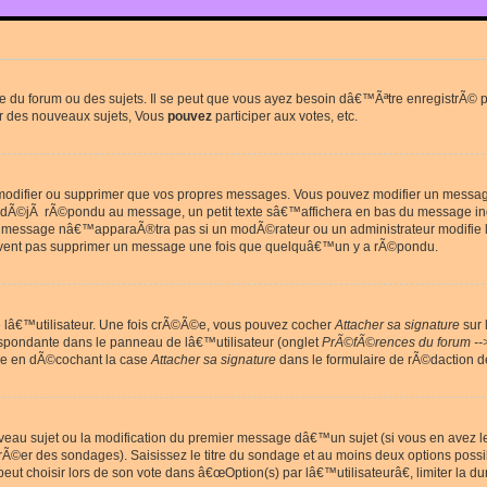
du forum ou des sujets. Il se peut que vous ayez besoin dâ€™Ãªtre enregistrÃ© po
r des nouveaux sujets, Vous
pouvez
participer aux votes, etc.
odifier ou supprimer que vos propres messages. Vous pouvez modifier un message 
Ã©jÃ rÃ©pondu au message, un petit texte sâ€™affichera en bas du message in
e message nâ€™apparaÃ®tra pas si un modÃ©rateur ou un administrateur modifie le 
euvent pas supprimer un message une fois que quelquâ€™un y a rÃ©pondu.
lâ€™utilisateur. Une fois crÃ©Ã©e, vous pouvez cocher
Attacher sa signature
sur 
espondante dans le panneau de lâ€™utilisateur (onglet
PrÃ©fÃ©rences du forum --
ge en dÃ©cochant la case
Attacher sa signature
dans le formulaire de rÃ©daction 
uveau sujet ou la modification du premier message dâ€™un sujet (si vous en avez l
Ã©er des sondages). Saisissez le titre du sondage et au moins deux options poss
t choisir lors de son vote dans â€œOption(s) par lâ€™utilisateurâ€, limiter la 