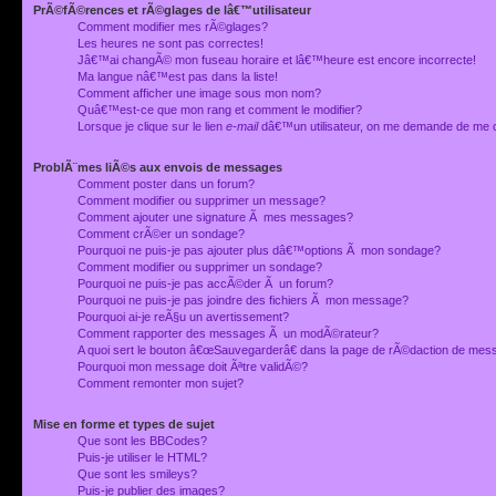
PrÃ©fÃ©rences et rÃ©glages de lâ€™utilisateur
Comment modifier mes rÃ©glages?
Les heures ne sont pas correctes!
Jâ€™ai changÃ© mon fuseau horaire et lâ€™heure est encore incorrecte!
Ma langue nâ€™est pas dans la liste!
Comment afficher une image sous mon nom?
Quâ€™est-ce que mon rang et comment le modifier?
Lorsque je clique sur le lien
e-mail
dâ€™un utilisateur, on me demande de me 
ProblÃ¨mes liÃ©s aux envois de messages
Comment poster dans un forum?
Comment modifier ou supprimer un message?
Comment ajouter une signature Ã mes messages?
Comment crÃ©er un sondage?
Pourquoi ne puis-je pas ajouter plus dâ€™options Ã mon sondage?
Comment modifier ou supprimer un sondage?
Pourquoi ne puis-je pas accÃ©der Ã un forum?
Pourquoi ne puis-je pas joindre des fichiers Ã mon message?
Pourquoi ai-je reÃ§u un avertissement?
Comment rapporter des messages Ã un modÃ©rateur?
A quoi sert le bouton â€œSauvegarderâ€ dans la page de rÃ©daction de me
Pourquoi mon message doit Ãªtre validÃ©?
Comment remonter mon sujet?
Mise en forme et types de sujet
Que sont les BBCodes?
Puis-je utiliser le HTML?
Que sont les smileys?
Puis-je publier des images?