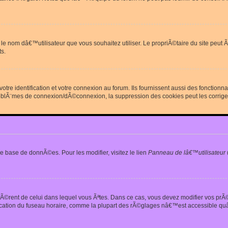
erdit le nom dâ€™utilisateur que vous souhaitez utiliser. Le propriÃ©taire du site
s.
re identification et votre connexion au forum. Ils fournissent aussi des fonctionn
oblÃ¨mes de connexion/dÃ©connexion, la suppression des cookies peut les corrige
e base de donnÃ©es. Pour les modifier, visitez le lien
Panneau de lâ€™utilisateur
iffÃ©rent de celui dans lequel vous Ãªtes. Dans ce cas, vous devez modifier vos pr
fication du fuseau horaire, comme la plupart des rÃ©glages nâ€™est accessible quâ