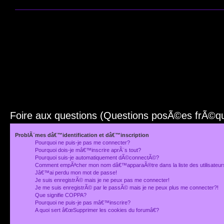
Foire aux questions (Questions posÃ©es frÃ©
ProblÃ¨mes dâ€™identification et dâ€™inscription
Pourquoi ne puis-je pas me connecter?
Pourquoi dois-je mâ€™inscrire aprÃ¨s tout?
Pourquoi suis-je automatiquement dÃ©connectÃ©?
Comment empÃªcher mon nom dâ€™apparaÃ®tre dans la liste des utilisateu
Jâ€™ai perdu mon mot de passe!
Je suis enregistrÃ© mais je ne peux pas me connecter!
Je me suis enregistrÃ© par le passÃ© mais je ne peux plus me connecter?!
Que signifie COPPA?
Pourquoi ne puis-je pas mâ€™inscrire?
A quoi sert â€œSupprimer les cookies du forumâ€?