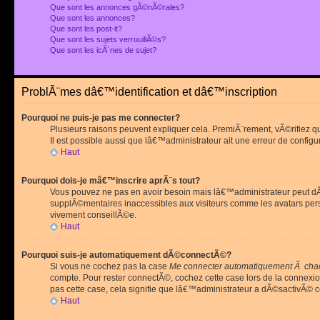
Que sont les annonces gÃ©nÃ©rales?
Que sont les annonces?
Que sont les post-it?
Que sont les sujets verrouillÃ©s?
Que sont les icÃ´nes de sujet?
ProblÃ¨mes dâ€™identification et dâ€™inscription
Pourquoi ne puis-je pas me connecter?
Plusieurs raisons peuvent expliquer cela. PremiÃ¨rement, vÃ©rifiez 
Il est possible aussi que lâ€™administrateur ait une erreur de configu
Haut
Pourquoi dois-je mâ€™inscrire aprÃ¨s tout?
Vous pouvez ne pas en avoir besoin mais lâ€™administrateur peut dÃ©
supplÃ©mentaires inaccessibles aux visiteurs comme les avatars pe
vivement conseillÃ©e.
Haut
Pourquoi suis-je automatiquement dÃ©connectÃ©?
Si vous ne cochez pas la case
Me connecter automatiquement Ã chaq
compte. Pour rester connectÃ©, cochez cette case lors de la connexi
pas cette case, cela signifie que lâ€™administrateur a dÃ©sactivÃ© ce
Haut