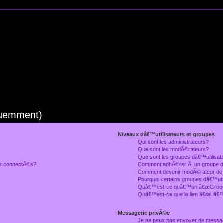
quemment)
Niveaux dâ€™utilisateurs et groupes
Qui sont les administrateurs?
Que sont les modÃ©rateurs?
Que sont les groupes dâ€™utilisat
rs connectÃ©s?
Comment adhÃ©rer Ã un groupe dâ
Comment devenir modÃ©rateur de
Pourquoi certains groupes dâ€™uti
Quâ€™est-ce quâ€™un â€œGroupe
Quâ€™est-ce que le lien â€œLâ€™
Messagerie privÃ©e
Je ne peux pas envoyer de messa