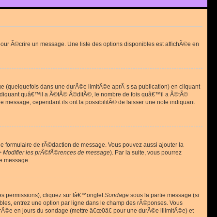
ur Ã©crire un message. Une liste des options disponibles est affichÃ©e en
(quelquefois dans une durÃ©e limitÃ©e aprÃ¨s sa publication) en cliquant
diquant quâ€™il a Ã©tÃ© Ã©ditÃ©, le nombre de fois quâ€™il a Ã©tÃ©
message, cependant ils ont la possibilitÃ© de laisser une note indiquant
le formulaire de rÃ©daction de message. Vous pouvez aussi ajouter la
> Modifier les prÃ©fÃ©rences de message
). Par la suite, vous pourrez
de message.
es permissions), cliquez sur lâ€™onglet
Sondage
sous la partie message (si
ibles, entrez une option par ligne dans le champ des rÃ©ponses. Vous
durÃ©e en jours du sondage (mettre â€œ0â€ pour une durÃ©e illimitÃ©e) et