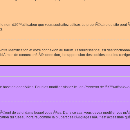
erdit le nom dâ€™utilisateur que vous souhaitez utiliser. Le propriÃ©taire du site
s.
re identification et votre connexion au forum. Ils fournissent aussi des fonctionn
oblÃ¨mes de connexion/dÃ©connexion, la suppression des cookies peut les corrige
e base de donnÃ©es. Pour les modifier, visitez le lien
Panneau de lâ€™utilisateur
iffÃ©rent de celui dans lequel vous Ãªtes. Dans ce cas, vous devez modifier vos pr
fication du fuseau horaire, comme la plupart des rÃ©glages nâ€™est accessible quâ