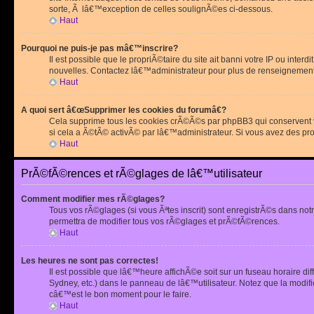
sorte, Ã lâ€™exception de celles soulignÃ©es ci-dessous.
Haut
Pourquoi ne puis-je pas mâ€™inscrire?
Il est possible que le propriÃ©taire du site ait banni votre IP ou int
nouvelles. Contactez lâ€™administrateur pour plus de renseignement
Haut
A quoi sert â€œSupprimer les cookies du forumâ€?
Cela supprime tous les cookies crÃ©Ã©s par phpBB3 qui conservent vot
si cela a Ã©tÃ© activÃ© par lâ€™administrateur. Si vous avez des pr
Haut
PrÃ©fÃ©rences et rÃ©glages de lâ€™utilisateur
Comment modifier mes rÃ©glages?
Tous vos rÃ©glages (si vous Ãªtes inscrit) sont enregistrÃ©s dans notr
permettra de modifier tous vos rÃ©glages et prÃ©fÃ©rences.
Haut
Les heures ne sont pas correctes!
Il est possible que lâ€™heure affichÃ©e soit sur un fuseau horaire d
Sydney, etc.) dans le panneau de lâ€™utilisateur. Notez que la modi
câ€™est le bon moment pour le faire.
Haut