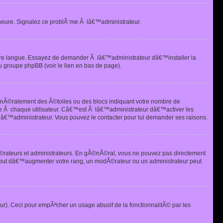
heure. Signalez ce problÃ¨me Ã lâ€™administrateur.
tre langue. Essayez de demander Ã lâ€™administrateur dâ€™installer la
u groupe phpBB (voir le lien en bas de page).
©nÃ©ralement des Ã©toiles ou des blocs indiquant votre nombre de
e Ã chaque utilisateur. Câ€™est Ã lâ€™administrateur dâ€™activer les
 lâ€™administrateur. Vous pouvez le contacter pour lui demander ses raisons.
Ã©rateurs et administrateurs. En gÃ©nÃ©ral, vous ne pouvez pas directement
 but dâ€™augmenter votre rang, un modÃ©rateur ou un administrateur peut
ur). Ceci pour empÃªcher un usage abusif de la fonctionnalitÃ© par les