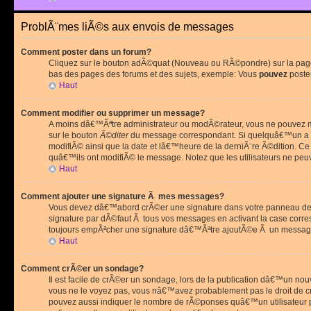
ProblÃ¨mes liÃ©s aux envois de messages
Comment poster dans un forum?
Cliquez sur le bouton adÃ©quat (Nouveau ou RÃ©pondre) sur la page 
bas des pages des forums et des sujets, exemple: Vous
pouvez
poste
Haut
Comment modifier ou supprimer un message?
A moins dâ€™Ãªtre administrateur ou modÃ©rateur, vous ne pouvez m
sur le bouton
Ã©diter
du message correspondant. Si quelquâ€™un a d
modifiÃ© ainsi que la date et lâ€™heure de la derniÃ¨re Ã©dition. C
quâ€™ils ont modifiÃ© le message. Notez que les utilisateurs ne p
Haut
Comment ajouter une signature Ã mes messages?
Vous devez dâ€™abord crÃ©er une signature dans votre panneau de 
signature par dÃ©faut Ã tous vos messages en activant la case corr
toujours empÃªcher une signature dâ€™Ãªtre ajoutÃ©e Ã un messa
Haut
Comment crÃ©er un sondage?
Il est facile de crÃ©er un sondage, lors de la publication dâ€™un no
vous ne le voyez pas, vous nâ€™avez probablement pas le droit de cr
pouvez aussi indiquer le nombre de rÃ©ponses quâ€™un utilisateur peu