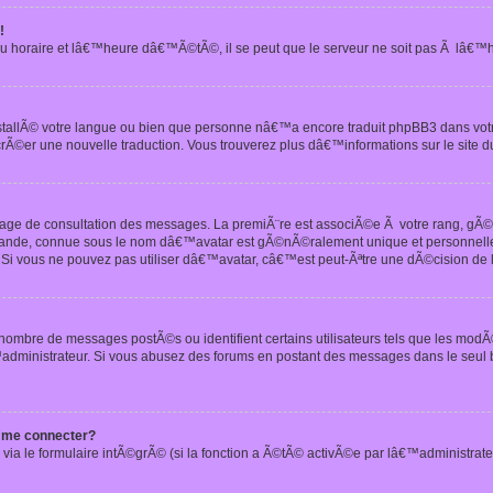
!
u horaire et lâ€™heure dâ€™Ã©tÃ©, il se peut que le serveur ne soit pas Ã lâ€™
nstallÃ© votre langue ou bien que personne nâ€™a encore traduit phpBB3 dans vo
crÃ©er une nouvelle traduction. Vous trouverez plus dâ€™informations sur le site d
 page de consultation des messages. La premiÃ¨re est associÃ©e Ã votre rang, gÃ
 grande, connue sous le nom dâ€™avatar est gÃ©nÃ©ralement unique et personnell
n. Si vous ne pouvez pas utiliser dâ€™avatar, câ€™est peut-Ãªtre une dÃ©cision de
 nombre de messages postÃ©s ou identifient certains utilisateurs tels que les mod
administrateur. Si vous abusez des forums en postant des messages dans le seul
 me connecter?
via le formulaire intÃ©grÃ© (si la fonction a Ã©tÃ© activÃ©e par lâ€™administrate