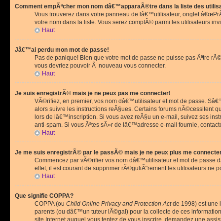
Comment empÃªcher mon nom dâ€™apparaÃ®tre dans la liste des utilis
Vous trouverez dans votre panneau de lâ€™utilisateur, onglet â€œP
votre nom dans la liste. Vous serez comptÃ© parmi les utilisateurs invi
Haut
Jâ€™ai perdu mon mot de passe!
Pas de panique! Bien que votre mot de passe ne puisse pas Ãªtre rÃ©cu
vous devriez pouvoir Ã nouveau vous connecter.
Haut
Je suis enregistrÃ© mais je ne peux pas me connecter!
VÃ©rifiez, en premier, vos nom dâ€™utilisateur et mot de passe. Sâ€™i
alors suivre les instructions reÃ§ues. Certains forums nÃ©cessitent 
lors de lâ€™inscription. Si vous avez reÃ§u un e-mail, suivez ses ins
anti-spam. Si vous Ãªtes sÃ»r de lâ€™adresse e-mail fournie, contact
Haut
Je me suis enregistrÃ© par le passÃ© mais je ne peux plus me connecte
Commencez par vÃ©rifier vos nom dâ€™utilisateur et mot de passe dan
effet, il est courant de supprimer rÃ©guliÃ¨rement les utilisateurs ne 
Haut
Que signifie COPPA?
COPPA (ou
Child Online Privacy and Protection Act
de 1998) est une l
parents (ou dâ€™un tuteur lÃ©gal) pour la collecte de ces informati
site Internet auquel vous tentez de vous inscrire, demandez une ass