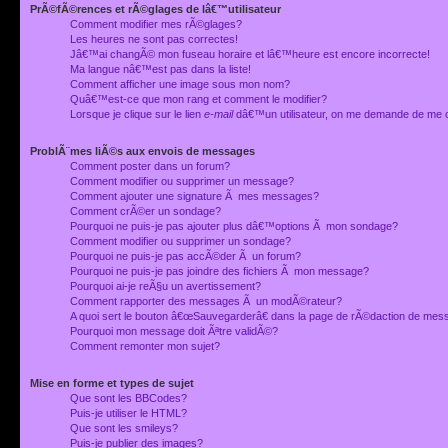
PrÃ©fÃ©rences et rÃ©glages de lâ€™utilisateur
Comment modifier mes rÃ©glages?
Les heures ne sont pas correctes!
Jâ€™ai changÃ© mon fuseau horaire et lâ€™heure est encore incorrecte!
Ma langue nâ€™est pas dans la liste!
Comment afficher une image sous mon nom?
Quâ€™est-ce que mon rang et comment le modifier?
Lorsque je clique sur le lien
e-mail
dâ€™un utilisateur, on me demande de me 
ProblÃ¨mes liÃ©s aux envois de messages
Comment poster dans un forum?
Comment modifier ou supprimer un message?
Comment ajouter une signature Ã mes messages?
Comment crÃ©er un sondage?
Pourquoi ne puis-je pas ajouter plus dâ€™options Ã mon sondage?
Comment modifier ou supprimer un sondage?
Pourquoi ne puis-je pas accÃ©der Ã un forum?
Pourquoi ne puis-je pas joindre des fichiers Ã mon message?
Pourquoi ai-je reÃ§u un avertissement?
Comment rapporter des messages Ã un modÃ©rateur?
A quoi sert le bouton â€œSauvegarderâ€ dans la page de rÃ©daction de me
Pourquoi mon message doit Ãªtre validÃ©?
Comment remonter mon sujet?
Mise en forme et types de sujet
Que sont les BBCodes?
Puis-je utiliser le HTML?
Que sont les smileys?
Puis-je publier des images?