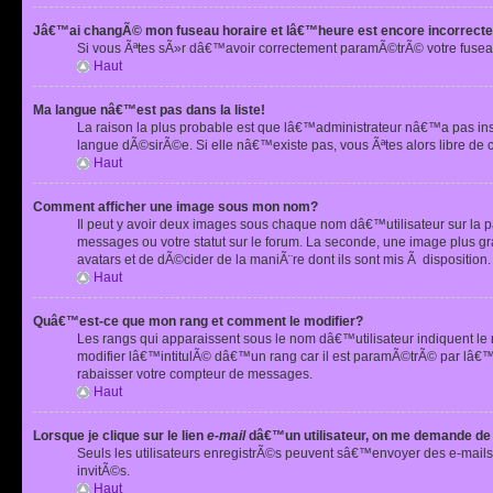
Jâ€™ai changÃ© mon fuseau horaire et lâ€™heure est encore incorrecte
Si vous Ãªtes sÃ»r dâ€™avoir correctement paramÃ©trÃ© votre fusea
Haut
Ma langue nâ€™est pas dans la liste!
La raison la plus probable est que lâ€™administrateur nâ€™a pas i
langue dÃ©sirÃ©e. Si elle nâ€™existe pas, vous Ãªtes alors libre de 
Haut
Comment afficher une image sous mon nom?
Il peut y avoir deux images sous chaque nom dâ€™utilisateur sur la
messages ou votre statut sur le forum. La seconde, une image plus
avatars et de dÃ©cider de la maniÃ¨re dont ils sont mis Ã dispositio
Haut
Quâ€™est-ce que mon rang et comment le modifier?
Les rangs qui apparaissent sous le nom dâ€™utilisateur indiquent le
modifier lâ€™intitulÃ© dâ€™un rang car il est paramÃ©trÃ© par lâ€™
rabaisser votre compteur de messages.
Haut
Lorsque je clique sur le lien
e-mail
dâ€™un utilisateur, on me demande de
Seuls les utilisateurs enregistrÃ©s peuvent sâ€™envoyer des e-mails 
invitÃ©s.
Haut