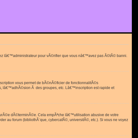
actez lâ€™administrateur pour vÃ©rifier que vous nâ€™avez pas Ã©tÃ© banni.
scription vous permet de bÃ©nÃ©ficier de fonctionnalitÃ©s
, lâ€™adhÃ©sion Ã des groupes, etc. Lâ€™inscription est rapide et
durÃ©e dÃ©terminÃ©e. Cela empÃªche lâ€™utilisation abusive de votre
r au forum (bibliothÃ¨que, cybercafÃ©, universitÃ©, etc.). Si vous ne voyez