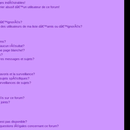
es indÃ©sirables!
ier abusif dâ€™un utilisateur de ce forum!
 dâ€™ignorÃ©s?
 des utilisateurs de ma liste dâ€™amis ou dâ€™ignorÃ©s?
ums?
 aucun rÃ©sultat?
ne page blanche!?
s?
res messages et sujets?
avoris et la surveillance?
sujets spÃ©cifiques?
veillances de sujets?
sÃ©s sur ce forum?
joints?
est pas disponible?
s questions lÃ©gales concernant ce forum?