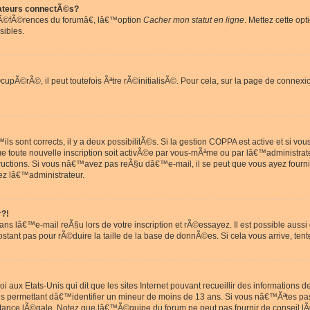
ateurs connectÃ©s?
rÃ©fÃ©rences du forumâ€, lâ€™option
Cacher mon statut en ligne
. Mettez cette opt
sibles.
pÃ©rÃ©, il peut toutefois Ãªtre rÃ©initialisÃ©. Pour cela, sur la page de connexi
ls sont corrects, il y a deux possibilitÃ©s. Si la gestion COPPA est active et si v
que toute nouvelle inscription soit activÃ©e par vous-mÃªme ou par lâ€™administrat
tructions. Si vous nâ€™avez pas reÃ§u dâ€™e-mail, il se peut que vous ayez fourni
ez lâ€™administrateur.
r?!
s lâ€™e-mail reÃ§u lors de votre inscription et rÃ©essayez. Il est possible aus
postant pas pour rÃ©duire la taille de la base de donnÃ©es. Si cela vous arrive, tent
oi aux Etats-Unis qui dit que les sites Internet pouvant recueillir des information
ons permettant dâ€™identifier un mineur de moins de 13 ans. Si vous nâ€™Ãªtes p
istance lÃ©gale. Notez que lâ€™Ã©quipe du forum ne peut pas fournir de conseil lÃ