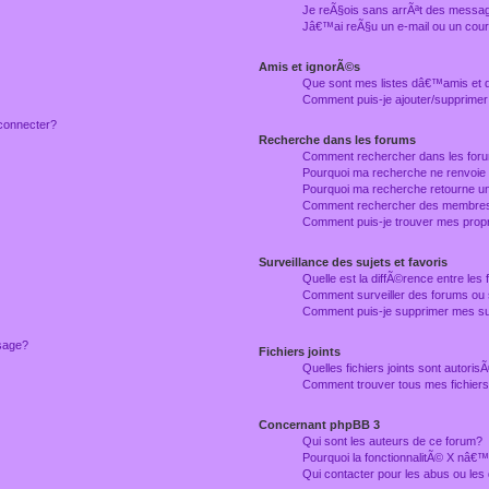
Je reÃ§ois sans arrÃªt des messag
Jâ€™ai reÃ§u un e-mail ou un courr
Amis et ignorÃ©s
Que sont mes listes dâ€™amis et
Comment puis-je ajouter/supprimer
connecter?
Recherche dans les forums
Comment rechercher dans les for
Pourquoi ma recherche ne renvoie
Pourquoi ma recherche retourne u
Comment rechercher des membre
Comment puis-je trouver mes prop
Surveillance des sujets et favoris
Quelle est la diffÃ©rence entre les f
Comment surveiller des forums ou 
Comment puis-je supprimer mes sur
ssage?
Fichiers joints
Quelles fichiers joints sont autori
Comment trouver tous mes fichiers 
Concernant phpBB 3
Qui sont les auteurs de ce forum?
Pourquoi la fonctionnalitÃ© X nâ€™
Qui contacter pour les abus ou le