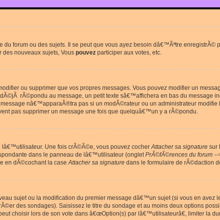
du forum ou des sujets. Il se peut que vous ayez besoin dâ€™Ãªtre enregistrÃ© po
r des nouveaux sujets, Vous
pouvez
participer aux votes, etc.
odifier ou supprimer que vos propres messages. Vous pouvez modifier un message 
Ã©jÃ rÃ©pondu au message, un petit texte sâ€™affichera en bas du message in
e message nâ€™apparaÃ®tra pas si un modÃ©rateur ou un administrateur modifie le 
euvent pas supprimer un message une fois que quelquâ€™un y a rÃ©pondu.
lâ€™utilisateur. Une fois crÃ©Ã©e, vous pouvez cocher
Attacher sa signature
sur 
espondante dans le panneau de lâ€™utilisateur (onglet
PrÃ©fÃ©rences du forum --
ge en dÃ©cochant la case
Attacher sa signature
dans le formulaire de rÃ©daction 
uveau sujet ou la modification du premier message dâ€™un sujet (si vous en avez l
Ã©er des sondages). Saisissez le titre du sondage et au moins deux options poss
t choisir lors de son vote dans â€œOption(s) par lâ€™utilisateurâ€, limiter la 