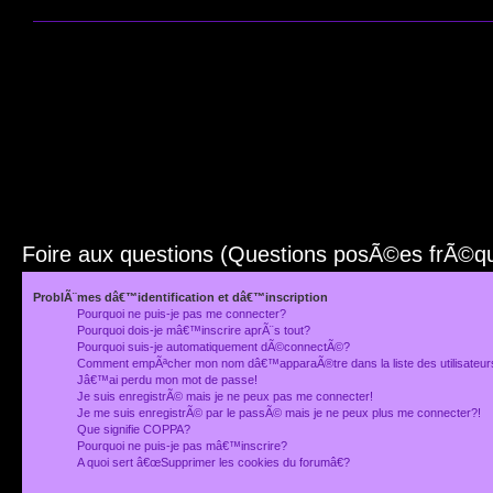
Foire aux questions (Questions posÃ©es frÃ©
ProblÃ¨mes dâ€™identification et dâ€™inscription
Pourquoi ne puis-je pas me connecter?
Pourquoi dois-je mâ€™inscrire aprÃ¨s tout?
Pourquoi suis-je automatiquement dÃ©connectÃ©?
Comment empÃªcher mon nom dâ€™apparaÃ®tre dans la liste des utilisateu
Jâ€™ai perdu mon mot de passe!
Je suis enregistrÃ© mais je ne peux pas me connecter!
Je me suis enregistrÃ© par le passÃ© mais je ne peux plus me connecter?!
Que signifie COPPA?
Pourquoi ne puis-je pas mâ€™inscrire?
A quoi sert â€œSupprimer les cookies du forumâ€?