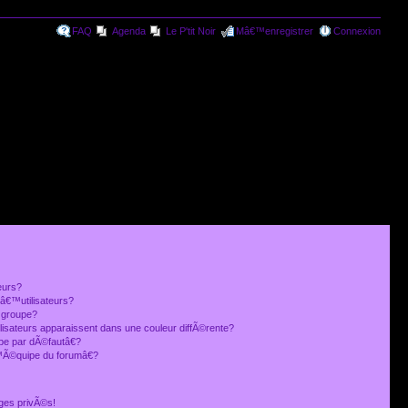
FAQ
Agenda
Le P'tit Noir
Mâ€™enregistrer
Connexion
eurs?
€™utilisateurs?
 groupe?
lisateurs apparaissent dans une couleur diffÃ©rente?
 par dÃ©fautâ€?
Ã©quipe du forumâ€?
ges privÃ©s!