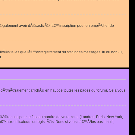
 peut Ã©galement avoir dÃ©sactivÃ© lâ€™inscription pour en empÃªcher de
alitÃ©s telles que lâ€™enregistrement du statut des messages, lu ou non-lu,
r.
(gÃ©nÃ©ralement affichÃ© en haut de toutes les pages du forum). Cela vous
Ã©fÃ©rences pour le fuseau horaire de votre zone (Londres, Paris, New York,
€™aux utilisateurs enregistrÃ©s. Donc si vous nâ€™Ãªtes pas inscrit,