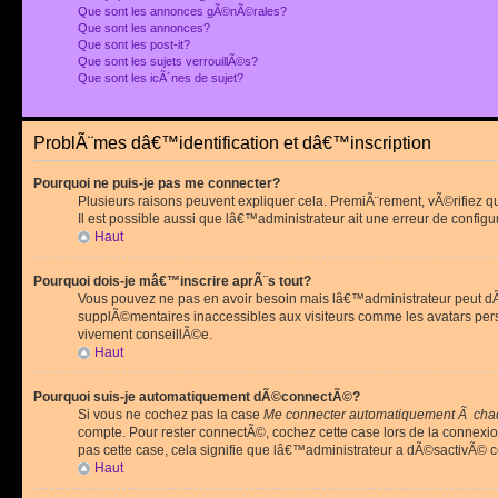
Que sont les annonces gÃ©nÃ©rales?
Que sont les annonces?
Que sont les post-it?
Que sont les sujets verrouillÃ©s?
Que sont les icÃ´nes de sujet?
ProblÃ¨mes dâ€™identification et dâ€™inscription
Pourquoi ne puis-je pas me connecter?
Plusieurs raisons peuvent expliquer cela. PremiÃ¨rement, vÃ©rifiez 
Il est possible aussi que lâ€™administrateur ait une erreur de configu
Haut
Pourquoi dois-je mâ€™inscrire aprÃ¨s tout?
Vous pouvez ne pas en avoir besoin mais lâ€™administrateur peut dÃ©
supplÃ©mentaires inaccessibles aux visiteurs comme les avatars pe
vivement conseillÃ©e.
Haut
Pourquoi suis-je automatiquement dÃ©connectÃ©?
Si vous ne cochez pas la case
Me connecter automatiquement Ã chaq
compte. Pour rester connectÃ©, cochez cette case lors de la connexi
pas cette case, cela signifie que lâ€™administrateur a dÃ©sactivÃ© ce
Haut