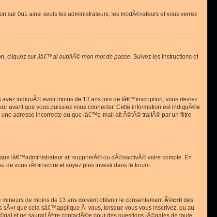
ion sur
Oui
ainsi seuls les administrateurs, les modÃ©rateurs et vous verrez
on, cliquez sur
Jâ€™ai oubliÃ© mon mot de passe
. Suivez les instructions et
ous avez indiquÃ© avoir moins de 13 ans lors de lâ€™inscription, vous devrez
eur avant que vous puissiez vous connecter. Cette information est indiquÃ©e
 une adresse incorrecte ou que lâ€™e-mail ait Ã©tÃ© traitÃ© par un filtre
si que lâ€™administrateur ait supprimÃ© ou dÃ©sactivÃ© votre compte. En
ez de vous rÃ©inscrire et soyez plus investi dans le forum.
s de mineurs de moins de 13 ans doivent obtenir le consentement
Ã©crit
des
as sÃ»r que cela sâ€™applique Ã vous, lorsque vous vous inscrivez, ou au
©gal et ne saurait Ãªtre contactÃ©e pour des questions lÃ©gales de toute