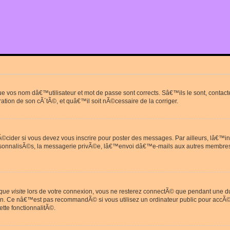
que vos nom dâ€™utilisateur et mot de passe sont corrects. Sâ€™ils le sont, cont
ration de son cÃ´tÃ©, et quâ€™il soit nÃ©cessaire de la corriger.
cider si vous devez vous inscrire pour poster des messages. Par ailleurs, lâ€™in
rsonnalisÃ©s, la messagerie privÃ©e, lâ€™envoi dâ€™e-mails aux autres membres
ue visite
lors de votre connexion, vous ne resterez connectÃ© que pendant une 
on. Ce nâ€™est pas recommandÃ© si vous utilisez un ordinateur public pour accÃ©de
tte fonctionnalitÃ©.