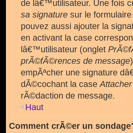
de lâ€™utilisateur. Une foi
sa signature
sur le formulair
pouvez aussi ajouter la sig
en activant la case correspo
lâ€™utilisateur (onglet
PrÃ©fÃ
prÃ©fÃ©rences de message
empÃªcher une signature dâ
dÃ©cochant la case
Attacher
rÃ©daction de message.
Haut
Comment crÃ©er un sondage