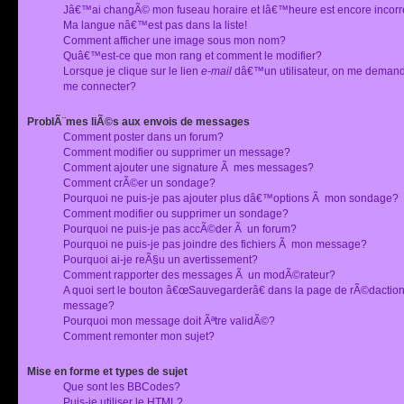
Jâ€™ai changÃ© mon fuseau horaire et lâ€™heure est encore incorr
Ma langue nâ€™est pas dans la liste!
Comment afficher une image sous mon nom?
Quâ€™est-ce que mon rang et comment le modifier?
Lorsque je clique sur le lien
e-mail
dâ€™un utilisateur, on me deman
me connecter?
ProblÃ¨mes liÃ©s aux envois de messages
Comment poster dans un forum?
Comment modifier ou supprimer un message?
Comment ajouter une signature Ã mes messages?
Comment crÃ©er un sondage?
Pourquoi ne puis-je pas ajouter plus dâ€™options Ã mon sondage?
Comment modifier ou supprimer un sondage?
Pourquoi ne puis-je pas accÃ©der Ã un forum?
Pourquoi ne puis-je pas joindre des fichiers Ã mon message?
Pourquoi ai-je reÃ§u un avertissement?
Comment rapporter des messages Ã un modÃ©rateur?
A quoi sert le bouton â€œSauvegarderâ€ dans la page de rÃ©dactio
message?
Pourquoi mon message doit Ãªtre validÃ©?
Comment remonter mon sujet?
Mise en forme et types de sujet
Que sont les BBCodes?
Puis-je utiliser le HTML?