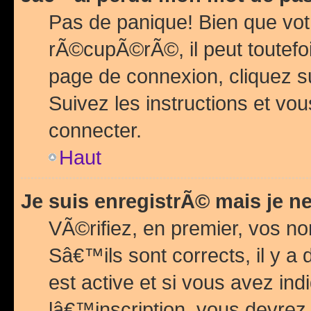
Pas de panique! Bien que vot
rÃ©cupÃ©rÃ©, il peut toutefois
page de connexion, cliquez 
Suivez les instructions et v
connecter.
Haut
Je suis enregistrÃ© mais je n
VÃ©rifiez, en premier, vos n
Sâ€™ils sont corrects, il y a
est active et si vous avez in
lâ€™inscription, vous devrez 