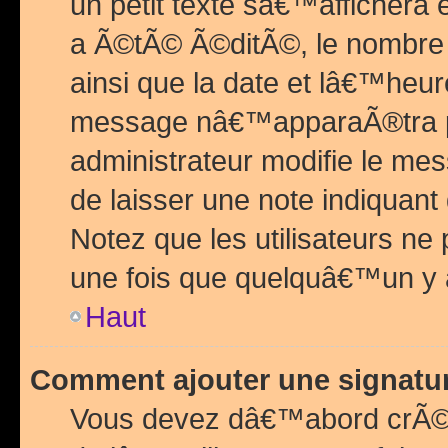
un petit texte sâ€™affichera
a Ã©tÃ© Ã©ditÃ©, le nombre 
ainsi que la date et lâ€™heur
message nâ€™apparaÃ®tra p
administrateur modifie le mes
de laisser une note indiquan
Notez que les utilisateurs n
une fois que quelquâ€™un y
Haut
Comment ajouter une signat
Vous devez dâ€™abord crÃ©e