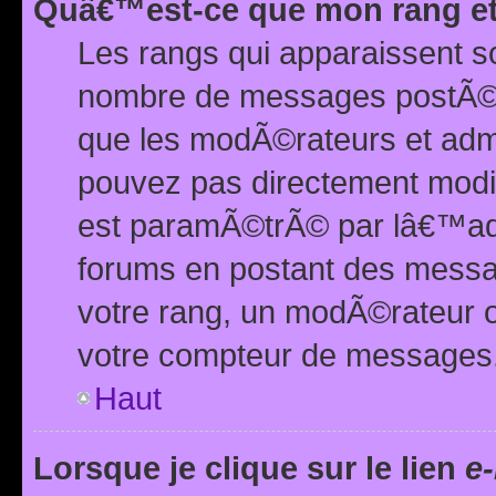
Quâ€™est-ce que mon rang et
Les rangs qui apparaissent s
nombre de messages postÃ©s ou
que les modÃ©rateurs et adm
pouvez pas directement modif
est paramÃ©trÃ© par lâ€™adm
forums en postant des mess
votre rang, un modÃ©rateur o
votre compteur de messages
Haut
Lorsque je clique sur le lien
e-