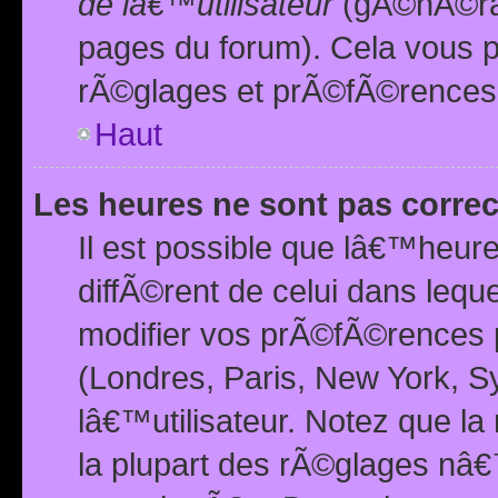
de lâ€™utilisateur
(gÃ©nÃ©ral
pages du forum). Cela vous p
rÃ©glages et prÃ©fÃ©rences
Haut
Les heures ne sont pas correc
Il est possible que lâ€™heure
diffÃ©rent de celui dans leq
modifier vos prÃ©fÃ©rences p
(Londres, Paris, New York, S
lâ€™utilisateur. Notez que la
la plupart des rÃ©glages nâ