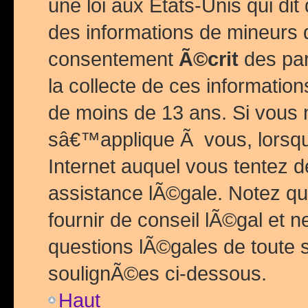
une loi aux Etats-Unis qui dit 
des informations de mineurs 
consentement
Ã©crit
des par
la collecte de ces informatio
de moins de 13 ans. Si vous
sâ€™applique Ã vous, lorsque
Internet auquel vous tentez 
assistance lÃ©gale. Notez q
fournir de conseil lÃ©gal et 
questions lÃ©gales de toute 
soulignÃ©es ci-dessous.
Haut