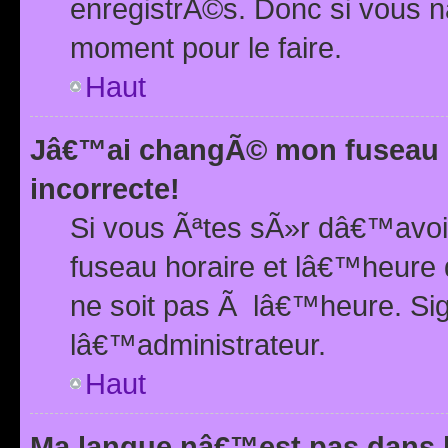
enregistrÃ©s. Donc si vous n
moment pour le faire.
Haut
Jâ€™ai changÃ© mon fuseau h
incorrecte!
Si vous Ãªtes sÃ»r dâ€™avo
fuseau horaire et lâ€™heure 
ne soit pas Ã lâ€™heure. Si
lâ€™administrateur.
Haut
Ma langue nâ€™est pas dans la