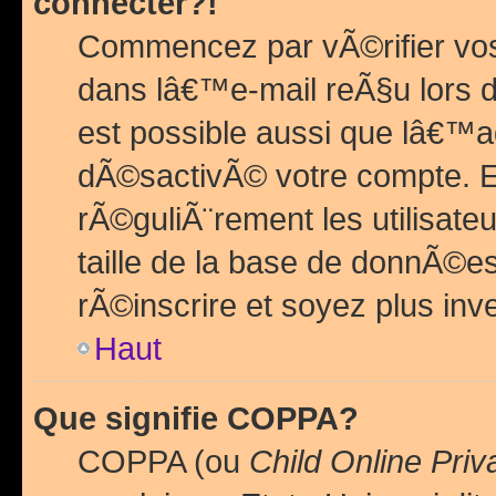
connecter?!
Commencez par vÃ©rifier vos
dans lâ€™e-mail reÃ§u lors de
est possible aussi que lâ€™a
dÃ©sactivÃ© votre compte. En 
rÃ©guliÃ¨rement les utilisate
taille de la base de donnÃ©es
rÃ©inscrire et soyez plus inve
Haut
Que signifie COPPA?
COPPA (ou
Child Online Priv