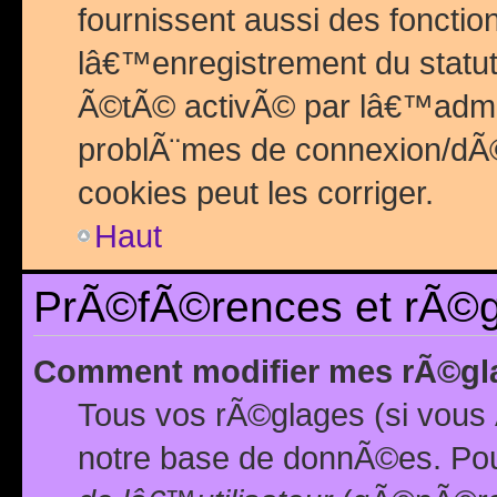
fournissent aussi des fonctio
lâ€™enregistrement du statut
Ã©tÃ© activÃ© par lâ€™admin
problÃ¨mes de connexion/dÃ©
cookies peut les corriger.
Haut
PrÃ©fÃ©rences et rÃ©gl
Comment modifier mes rÃ©gl
Tous vos rÃ©glages (si vous 
notre base de donnÃ©es. Pour 