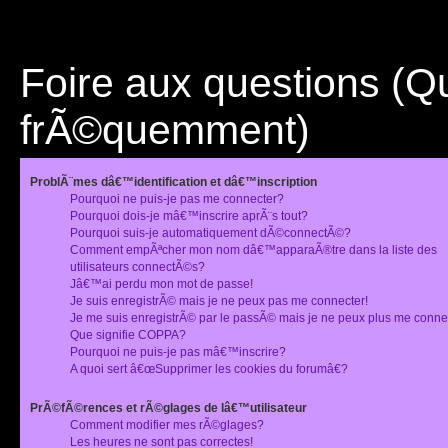
Foire aux questions (
frÃ©quemment)
ProblÃ¨mes dâ€™identification et dâ€™inscription
Pourquoi ne puis-je pas me connecter?
Pourquoi dois-je mâ€™inscrire aprÃ¨s tout?
Pourquoi suis-je automatiquement dÃ©connectÃ©?
Comment empÃªcher mon nom dâ€™apparaÃ®tre dans la liste des
utilisateurs connectÃ©s?
Jâ€™ai perdu mon mot de passe!
Je suis enregistrÃ© mais je ne peux pas me connecter!
Je me suis enregistrÃ© par le passÃ© mais je ne peux plus me conne
Que signifie COPPA?
Pourquoi ne puis-je pas mâ€™inscrire?
A quoi sert â€œSupprimer les cookies du forumâ€?
PrÃ©fÃ©rences et rÃ©glages de lâ€™utilisateur
Comment modifier mes rÃ©glages?
Les heures ne sont pas correctes!