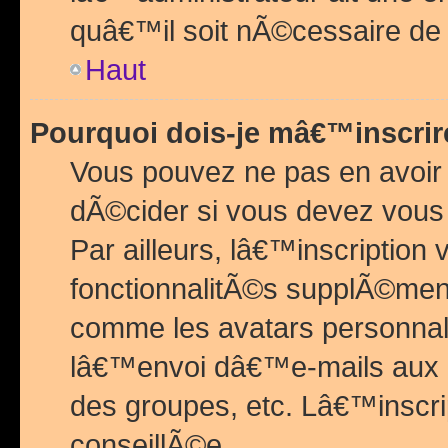
quâ€™il soit nÃ©cessaire de l
Haut
Pourquoi dois-je mâ€™inscrir
Vous pouvez ne pas en avoir
dÃ©cider si vous devez vous 
Par ailleurs, lâ€™inscriptio
fonctionnalitÃ©s supplÃ©ment
comme les avatars personnal
lâ€™envoi dâ€™e-mails aux
des groupes, etc. Lâ€™inscrip
conseillÃ©e.