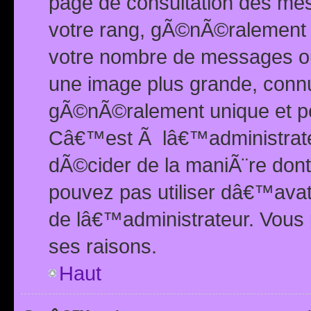
page de consultation des me
votre rang, gÃ©nÃ©ralement d
votre nombre de messages ou 
une image plus grande, conn
gÃ©nÃ©ralement unique et per
Câ€™est Ã lâ€™administrateu
dÃ©cider de la maniÃ¨re dont 
pouvez pas utiliser dâ€™ava
de lâ€™administrateur. Vous 
ses raisons.
Haut