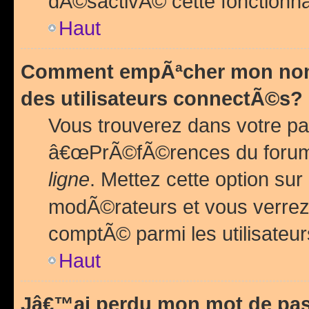
dÃ©sactivÃ© cette fonctionna
Haut
Comment empÃªcher mon nom 
des utilisateurs connectÃ©s?
Vous trouverez dans votre pa
â€œPrÃ©fÃ©rences du forum
ligne
. Mettez cette option sur
modÃ©rateurs et vous verrez 
comptÃ© parmi les utilisateurs
Haut
Jâ€™ai perdu mon mot de pas