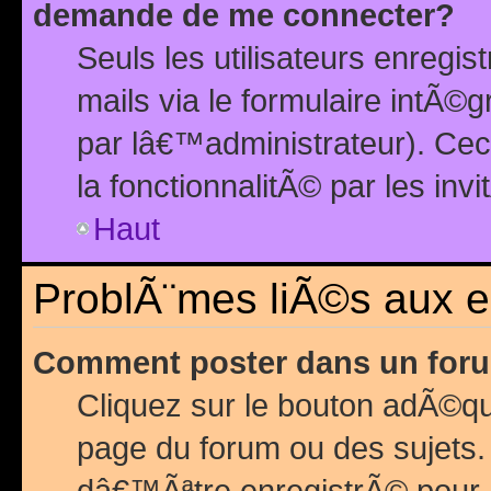
demande de me connecter?
Seuls les utilisateurs enreg
mails via le formulaire intÃ©
par lâ€™administrateur). Ce
la fonctionnalitÃ© par les inv
Haut
ProblÃ¨mes liÃ©s aux 
Comment poster dans un for
Cliquez sur le bouton adÃ©q
page du forum ou des sujets.
dâ€™Ãªtre enregistrÃ© pour 