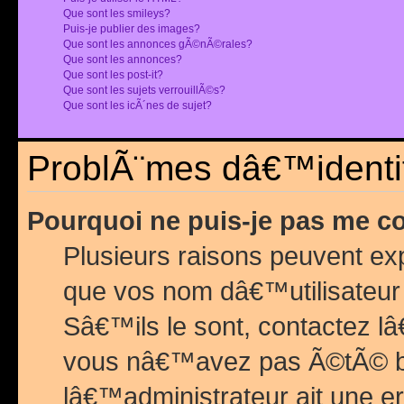
Que sont les smileys?
Puis-je publier des images?
Que sont les annonces gÃ©nÃ©rales?
Que sont les annonces?
Que sont les post-it?
Que sont les sujets verrouillÃ©s?
Que sont les icÃ´nes de sujet?
ProblÃ¨mes dâ€™identif
Pourquoi ne puis-je pas me c
Plusieurs raisons peuvent exp
que vos nom dâ€™utilisateur 
Sâ€™ils le sont, contactez l
vous nâ€™avez pas Ã©tÃ© ban
lâ€™administrateur ait une er