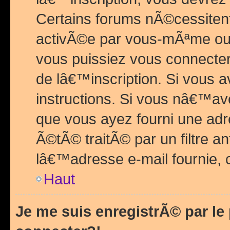
Certains forums nÃ©cessitent 
activÃ©e par vous-mÃªme ou 
vous puissiez vous connecter.
de lâ€™inscription. Si vous a
instructions. Si vous nâ€™av
que vous ayez fourni une adr
Ã©tÃ© traitÃ© par un filtre a
lâ€™adresse e-mail fournie, 
Haut
Je me suis enregistrÃ© par l