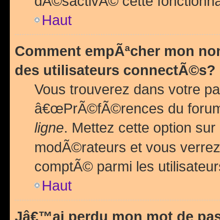
dÃ©sactivÃ© cette fonctionna
Haut
Comment empÃªcher mon nom 
des utilisateurs connectÃ©s?
Vous trouverez dans votre pa
â€œPrÃ©fÃ©rences du forum
ligne
. Mettez cette option sur
modÃ©rateurs et vous verrez 
comptÃ© parmi les utilisateurs
Haut
Jâ€™ai perdu mon mot de pas