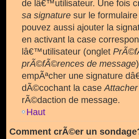
de lâ€™utilisateur. Une foi
sa signature
sur le formulair
pouvez aussi ajouter la sig
en activant la case correspo
lâ€™utilisateur (onglet
PrÃ©fÃ
prÃ©fÃ©rences de message
empÃªcher une signature dâ
dÃ©cochant la case
Attacher
rÃ©daction de message.
Haut
Comment crÃ©er un sondage