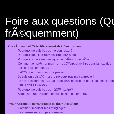
Foire aux questions (
frÃ©quemment)
ProblÃ¨mes dâ€™identification et dâ€™inscription
Pourquoi ne puis-je pas me connecter?
Pourquoi dois-je mâ€™inscrire aprÃ¨s tout?
Pourquoi suis-je automatiquement dÃ©connectÃ©?
Comment empÃªcher mon nom dâ€™apparaÃ®tre dans la liste des
utilisateurs connectÃ©s?
Jâ€™ai perdu mon mot de passe!
Je suis enregistrÃ© mais je ne peux pas me connecter!
Je me suis enregistrÃ© par le passÃ© mais je ne peux plus me conne
Que signifie COPPA?
Pourquoi ne puis-je pas mâ€™inscrire?
A quoi sert â€œSupprimer les cookies du forumâ€?
PrÃ©fÃ©rences et rÃ©glages de lâ€™utilisateur
Comment modifier mes rÃ©glages?
Les heures ne sont pas correctes!