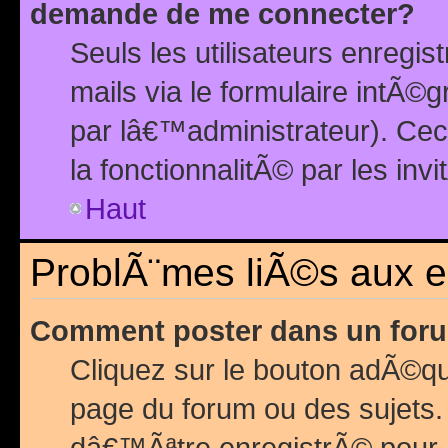
demande de me connecter?
Seuls les utilisateurs enreg
mails via le formulaire intÃ©
par lâ€™administrateur). Ce
la fonctionnalitÃ© par les inv
Haut
ProblÃ¨mes liÃ©s aux 
Comment poster dans un for
Cliquez sur le bouton adÃ©q
page du forum ou des sujets.
dâ€™Ãªtre enregistrÃ© pour 