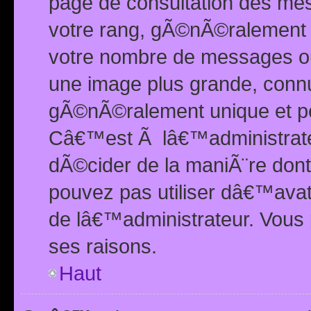
page de consultation des me
votre rang, gÃ©nÃ©ralement d
votre nombre de messages ou 
une image plus grande, conn
gÃ©nÃ©ralement unique et per
Câ€™est Ã lâ€™administrateu
dÃ©cider de la maniÃ¨re dont 
pouvez pas utiliser dâ€™ava
de lâ€™administrateur. Vous 
ses raisons.
Haut