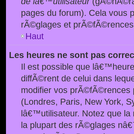
de lâ€™utilisateur
(gÃ©nÃ©ral
pages du forum). Cela vous p
rÃ©glages et prÃ©fÃ©rences
Haut
Les heures ne sont pas correc
Il est possible que lâ€™heure
diffÃ©rent de celui dans leq
modifier vos prÃ©fÃ©rences p
(Londres, Paris, New York, S
lâ€™utilisateur. Notez que la
la plupart des rÃ©glages nâ