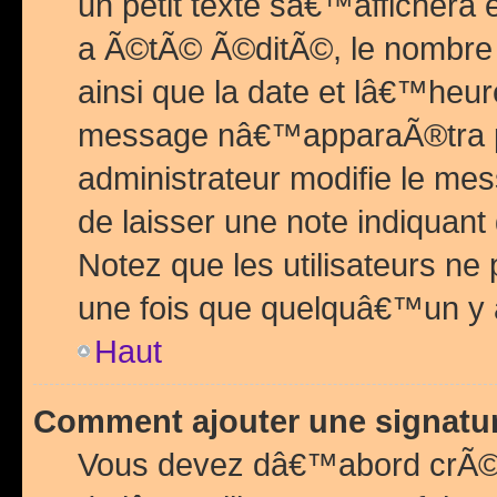
un petit texte sâ€™affichera
a Ã©tÃ© Ã©ditÃ©, le nombre 
ainsi que la date et lâ€™heur
message nâ€™apparaÃ®tra p
administrateur modifie le mes
de laisser une note indiquan
Notez que les utilisateurs n
une fois que quelquâ€™un y
Haut
Comment ajouter une signat
Vous devez dâ€™abord crÃ©e