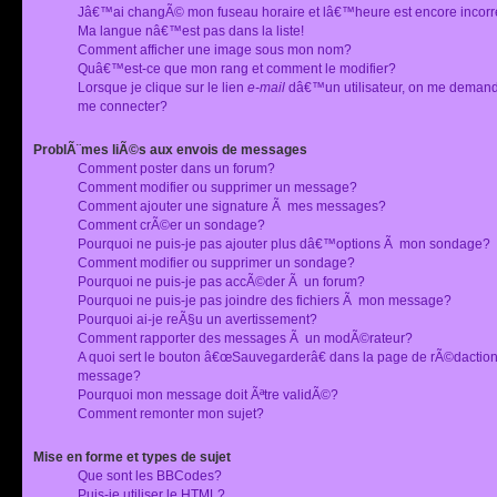
Jâ€™ai changÃ© mon fuseau horaire et lâ€™heure est encore incorr
Ma langue nâ€™est pas dans la liste!
Comment afficher une image sous mon nom?
Quâ€™est-ce que mon rang et comment le modifier?
Lorsque je clique sur le lien
e-mail
dâ€™un utilisateur, on me deman
me connecter?
ProblÃ¨mes liÃ©s aux envois de messages
Comment poster dans un forum?
Comment modifier ou supprimer un message?
Comment ajouter une signature Ã mes messages?
Comment crÃ©er un sondage?
Pourquoi ne puis-je pas ajouter plus dâ€™options Ã mon sondage?
Comment modifier ou supprimer un sondage?
Pourquoi ne puis-je pas accÃ©der Ã un forum?
Pourquoi ne puis-je pas joindre des fichiers Ã mon message?
Pourquoi ai-je reÃ§u un avertissement?
Comment rapporter des messages Ã un modÃ©rateur?
A quoi sert le bouton â€œSauvegarderâ€ dans la page de rÃ©dactio
message?
Pourquoi mon message doit Ãªtre validÃ©?
Comment remonter mon sujet?
Mise en forme et types de sujet
Que sont les BBCodes?
Puis-je utiliser le HTML?