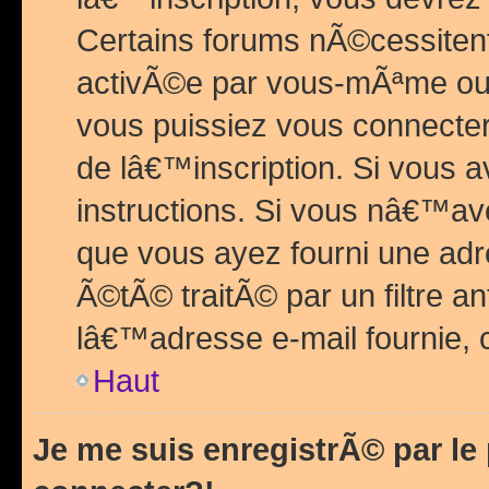
Certains forums nÃ©cessitent 
activÃ©e par vous-mÃªme ou 
vous puissiez vous connecter.
de lâ€™inscription. Si vous a
instructions. Si vous nâ€™av
que vous ayez fourni une adr
Ã©tÃ© traitÃ© par un filtre a
lâ€™adresse e-mail fournie, 
Haut
Je me suis enregistrÃ© par l