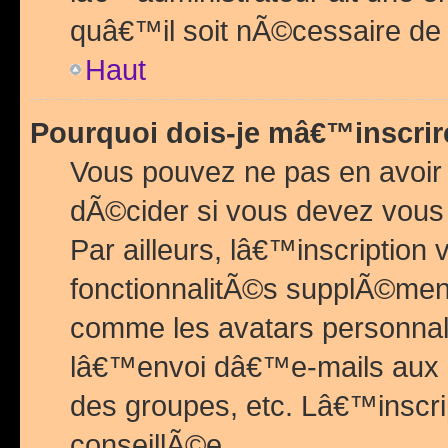
quâ€™il soit nÃ©cessaire de l
Haut
Pourquoi dois-je mâ€™inscrir
Vous pouvez ne pas en avoir
dÃ©cider si vous devez vous 
Par ailleurs, lâ€™inscriptio
fonctionnalitÃ©s supplÃ©ment
comme les avatars personnal
lâ€™envoi dâ€™e-mails aux
des groupes, etc. Lâ€™inscrip
conseillÃ©e.