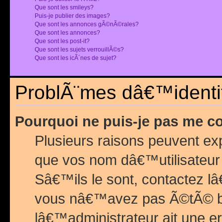
Que sont les smileys?
Puis-je publier des images?
Que sont les annonces gÃ©nÃ©rales?
Que sont les annonces?
Que sont les post-it?
Que sont les sujets verrouillÃ©s?
Que sont les icÃ´nes de sujet?
ProblÃ¨mes dâ€™identif
Pourquoi ne puis-je pas me c
Plusieurs raisons peuvent exp
que vos nom dâ€™utilisateur 
Sâ€™ils le sont, contactez l
vous nâ€™avez pas Ã©tÃ© ban
lâ€™administrateur ait une er