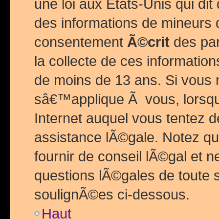
une loi aux Etats-Unis qui dit 
des informations de mineurs 
consentement
Ã©crit
des par
la collecte de ces informatio
de moins de 13 ans. Si vous
sâ€™applique Ã vous, lorsque
Internet auquel vous tentez 
assistance lÃ©gale. Notez q
fournir de conseil lÃ©gal et 
questions lÃ©gales de toute 
soulignÃ©es ci-dessous.
Haut