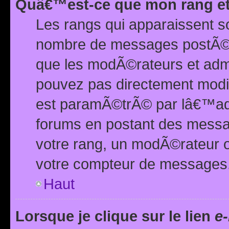
Quâ€™est-ce que mon rang et
Les rangs qui apparaissent s
nombre de messages postÃ©s ou
que les modÃ©rateurs et adm
pouvez pas directement modif
est paramÃ©trÃ© par lâ€™adm
forums en postant des mess
votre rang, un modÃ©rateur o
votre compteur de messages
Haut
Lorsque je clique sur le lien
e-