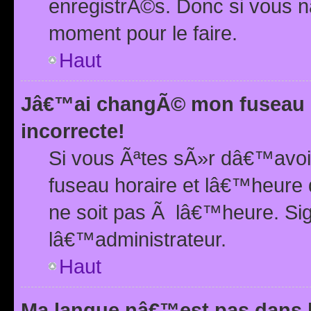
enregistrÃ©s. Donc si vous n
moment pour le faire.
Haut
Jâ€™ai changÃ© mon fuseau h
incorrecte!
Si vous Ãªtes sÃ»r dâ€™avo
fuseau horaire et lâ€™heure 
ne soit pas Ã lâ€™heure. Si
lâ€™administrateur.
Haut
Ma langue nâ€™est pas dans la