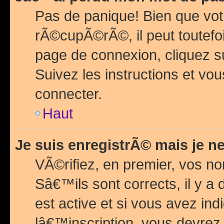
Pas de panique! Bien que vot
rÃ©cupÃ©rÃ©, il peut toutefois
page de connexion, cliquez 
Suivez les instructions et v
connecter.
Haut
Je suis enregistrÃ© mais je n
VÃ©rifiez, en premier, vos n
Sâ€™ils sont corrects, il y a
est active et si vous avez in
lâ€™inscription, vous devrez 