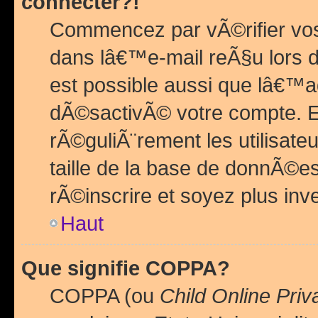
connecter?!
Commencez par vÃ©rifier vos
dans lâ€™e-mail reÃ§u lors de
est possible aussi que lâ€™a
dÃ©sactivÃ© votre compte. En 
rÃ©guliÃ¨rement les utilisate
taille de la base de donnÃ©es
rÃ©inscrire et soyez plus inve
Haut
Que signifie COPPA?
COPPA (ou
Child Online Priv