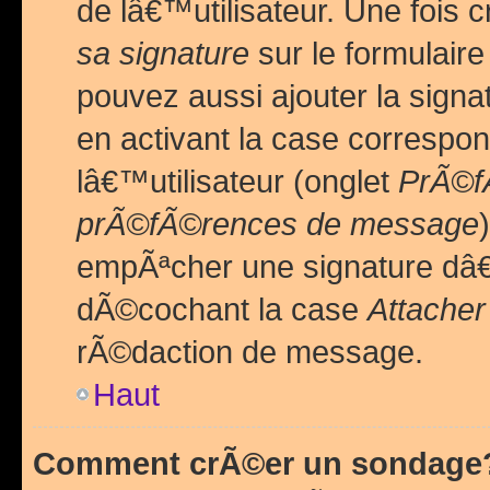
de lâ€™utilisateur. Une foi
sa signature
sur le formulair
pouvez aussi ajouter la sig
en activant la case correspo
lâ€™utilisateur (onglet
PrÃ©fÃ
prÃ©fÃ©rences de message
empÃªcher une signature dâ
dÃ©cochant la case
Attacher
rÃ©daction de message.
Haut
Comment crÃ©er un sondage