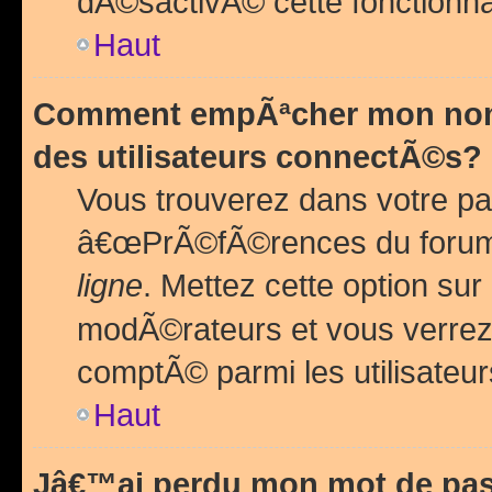
dÃ©sactivÃ© cette fonctionna
Haut
Comment empÃªcher mon nom 
des utilisateurs connectÃ©s?
Vous trouverez dans votre pa
â€œPrÃ©fÃ©rences du forum
ligne
. Mettez cette option sur
modÃ©rateurs et vous verrez 
comptÃ© parmi les utilisateurs
Haut
Jâ€™ai perdu mon mot de pas