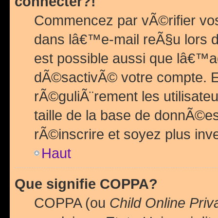
connecter?!
Commencez par vÃ©rifier vos
dans lâ€™e-mail reÃ§u lors de
est possible aussi que lâ€™a
dÃ©sactivÃ© votre compte. En 
rÃ©guliÃ¨rement les utilisate
taille de la base de donnÃ©es
rÃ©inscrire et soyez plus inve
Haut
Que signifie COPPA?
COPPA (ou
Child Online Priv