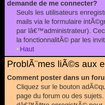
demande de me connecter?
Seuls les utilisateurs enreg
mails via le formulaire intÃ©
par lâ€™administrateur). Ce
la fonctionnalitÃ© par les inv
Haut
ProblÃ¨mes liÃ©s aux 
Comment poster dans un for
Cliquez sur le bouton adÃ©q
page du forum ou des sujets.
dâ€™Ãªtre enregistrÃ© pour 