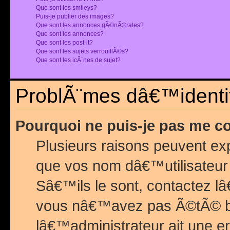
Que sont les smileys?
Puis-je publier des images?
Que sont les annonces gÃ©nÃ©rales?
Que sont les annonces?
Que sont les post-it?
Que sont les sujets verrouillÃ©s?
Que sont les icÃ´nes de sujet?
ProblÃ¨mes dâ€™identif
Pourquoi ne puis-je pas me c
Plusieurs raisons peuvent exp
que vos nom dâ€™utilisateur 
Sâ€™ils le sont, contactez l
vous nâ€™avez pas Ã©tÃ© ban
lâ€™administrateur ait une er