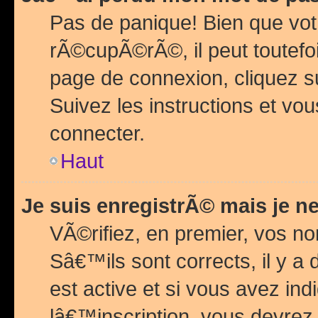
Pas de panique! Bien que vot
rÃ©cupÃ©rÃ©, il peut toutefois
page de connexion, cliquez 
Suivez les instructions et v
connecter.
Haut
Je suis enregistrÃ© mais je n
VÃ©rifiez, en premier, vos n
Sâ€™ils sont corrects, il y a
est active et si vous avez in
lâ€™inscription, vous devrez 