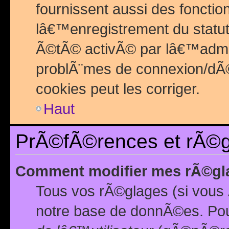
fournissent aussi des fonctio
lâ€™enregistrement du statut
Ã©tÃ© activÃ© par lâ€™admin
problÃ¨mes de connexion/dÃ©
cookies peut les corriger.
Haut
PrÃ©fÃ©rences et rÃ©gl
Comment modifier mes rÃ©gl
Tous vos rÃ©glages (si vous 
notre base de donnÃ©es. Pour 