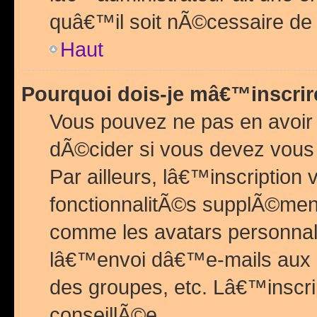
quâ€™il soit nÃ©cessaire de l
Haut
Pourquoi dois-je mâ€™inscrir
Vous pouvez ne pas en avoir
dÃ©cider si vous devez vous 
Par ailleurs, lâ€™inscriptio
fonctionnalitÃ©s supplÃ©ment
comme les avatars personnal
lâ€™envoi dâ€™e-mails aux
des groupes, etc. Lâ€™inscrip
conseillÃ©e.