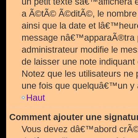
un petit texte sâ€™affichera
a Ã©tÃ© Ã©ditÃ©, le nombre 
ainsi que la date et lâ€™heur
message nâ€™apparaÃ®tra p
administrateur modifie le mes
de laisser une note indiquan
Notez que les utilisateurs n
une fois que quelquâ€™un y
Haut
Comment ajouter une signat
Vous devez dâ€™abord crÃ©e