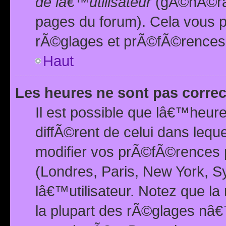
de lâ€™utilisateur
(gÃ©nÃ©ral
pages du forum). Cela vous p
rÃ©glages et prÃ©fÃ©rences
Haut
Les heures ne sont pas correc
Il est possible que lâ€™heure
diffÃ©rent de celui dans leq
modifier vos prÃ©fÃ©rences p
(Londres, Paris, New York, S
lâ€™utilisateur. Notez que la
la plupart des rÃ©glages nâ