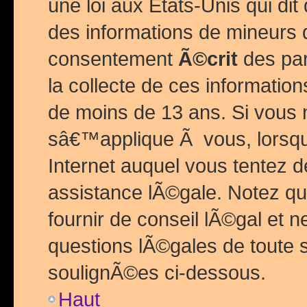
une loi aux Etats-Unis qui dit 
des informations de mineurs 
consentement
Ã©crit
des par
la collecte de ces informatio
de moins de 13 ans. Si vous
sâ€™applique Ã vous, lorsque
Internet auquel vous tentez 
assistance lÃ©gale. Notez q
fournir de conseil lÃ©gal et 
questions lÃ©gales de toute 
soulignÃ©es ci-dessous.
Haut