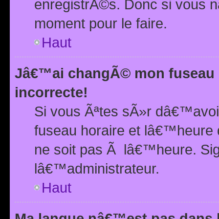
enregistrÃ©s. Donc si vous n
moment pour le faire.
Haut
Jâ€™ai changÃ© mon fuseau h
incorrecte!
Si vous Ãªtes sÃ»r dâ€™avo
fuseau horaire et lâ€™heure 
ne soit pas Ã lâ€™heure. Si
lâ€™administrateur.
Haut
Ma langue nâ€™est pas dans la