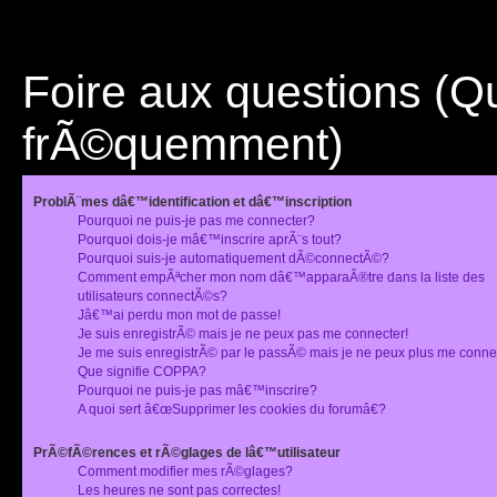
Foire aux questions (
frÃ©quemment)
ProblÃ¨mes dâ€™identification et dâ€™inscription
Pourquoi ne puis-je pas me connecter?
Pourquoi dois-je mâ€™inscrire aprÃ¨s tout?
Pourquoi suis-je automatiquement dÃ©connectÃ©?
Comment empÃªcher mon nom dâ€™apparaÃ®tre dans la liste des
utilisateurs connectÃ©s?
Jâ€™ai perdu mon mot de passe!
Je suis enregistrÃ© mais je ne peux pas me connecter!
Je me suis enregistrÃ© par le passÃ© mais je ne peux plus me conne
Que signifie COPPA?
Pourquoi ne puis-je pas mâ€™inscrire?
A quoi sert â€œSupprimer les cookies du forumâ€?
PrÃ©fÃ©rences et rÃ©glages de lâ€™utilisateur
Comment modifier mes rÃ©glages?
Les heures ne sont pas correctes!