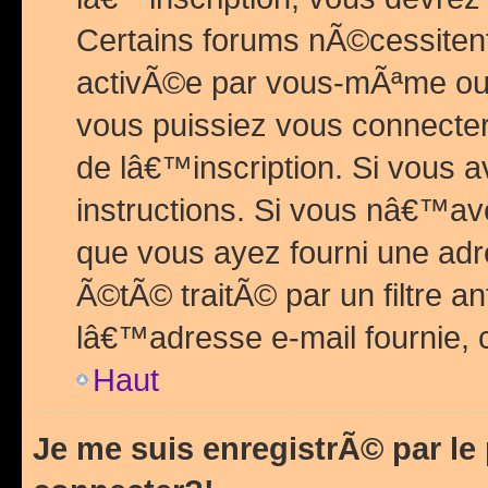
Certains forums nÃ©cessitent 
activÃ©e par vous-mÃªme ou 
vous puissiez vous connecter.
de lâ€™inscription. Si vous a
instructions. Si vous nâ€™av
que vous ayez fourni une adr
Ã©tÃ© traitÃ© par un filtre a
lâ€™adresse e-mail fournie, 
Haut
Je me suis enregistrÃ© par l