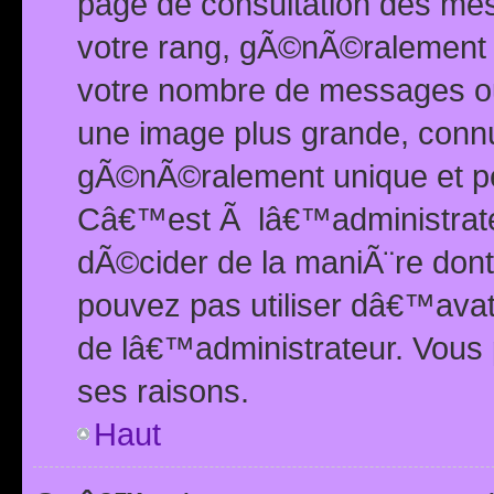
page de consultation des me
votre rang, gÃ©nÃ©ralement d
votre nombre de messages ou 
une image plus grande, conn
gÃ©nÃ©ralement unique et per
Câ€™est Ã lâ€™administrateu
dÃ©cider de la maniÃ¨re dont 
pouvez pas utiliser dâ€™ava
de lâ€™administrateur. Vous 
ses raisons.
Haut