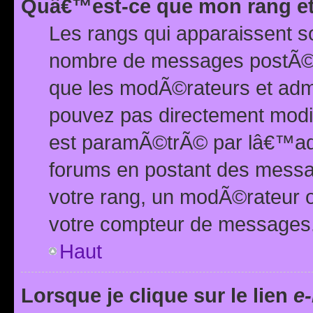
Quâ€™est-ce que mon rang et
Les rangs qui apparaissent s
nombre de messages postÃ©s ou
que les modÃ©rateurs et adm
pouvez pas directement modif
est paramÃ©trÃ© par lâ€™adm
forums en postant des mess
votre rang, un modÃ©rateur o
votre compteur de messages
Haut
Lorsque je clique sur le lien
e-