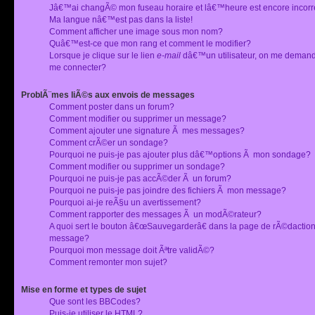
Jâ€™ai changÃ© mon fuseau horaire et lâ€™heure est encore incorr
Ma langue nâ€™est pas dans la liste!
Comment afficher une image sous mon nom?
Quâ€™est-ce que mon rang et comment le modifier?
Lorsque je clique sur le lien
e-mail
dâ€™un utilisateur, on me deman
me connecter?
ProblÃ¨mes liÃ©s aux envois de messages
Comment poster dans un forum?
Comment modifier ou supprimer un message?
Comment ajouter une signature Ã mes messages?
Comment crÃ©er un sondage?
Pourquoi ne puis-je pas ajouter plus dâ€™options Ã mon sondage?
Comment modifier ou supprimer un sondage?
Pourquoi ne puis-je pas accÃ©der Ã un forum?
Pourquoi ne puis-je pas joindre des fichiers Ã mon message?
Pourquoi ai-je reÃ§u un avertissement?
Comment rapporter des messages Ã un modÃ©rateur?
A quoi sert le bouton â€œSauvegarderâ€ dans la page de rÃ©dactio
message?
Pourquoi mon message doit Ãªtre validÃ©?
Comment remonter mon sujet?
Mise en forme et types de sujet
Que sont les BBCodes?
Puis-je utiliser le HTML?