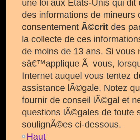
une loi aux Etats-Unis qui dit 
des informations de mineurs 
consentement
Ã©crit
des par
la collecte de ces informatio
de moins de 13 ans. Si vous
sâ€™applique Ã vous, lorsque
Internet auquel vous tentez 
assistance lÃ©gale. Notez q
fournir de conseil lÃ©gal et 
questions lÃ©gales de toute 
soulignÃ©es ci-dessous.
Haut