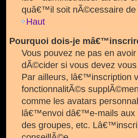
quâ€™il soit nÃ©cessaire de l
Haut
Pourquoi dois-je mâ€™inscrir
Vous pouvez ne pas en avoir
dÃ©cider si vous devez vous 
Par ailleurs, lâ€™inscriptio
fonctionnalitÃ©s supplÃ©ment
comme les avatars personnal
lâ€™envoi dâ€™e-mails aux
des groupes, etc. Lâ€™inscrip
conseillÃ©e.