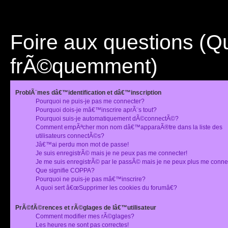
Foire aux questions (
frÃ©quemment)
ProblÃ¨mes dâ€™identification et dâ€™inscription
Pourquoi ne puis-je pas me connecter?
Pourquoi dois-je mâ€™inscrire aprÃ¨s tout?
Pourquoi suis-je automatiquement dÃ©connectÃ©?
Comment empÃªcher mon nom dâ€™apparaÃ®tre dans la liste des
utilisateurs connectÃ©s?
Jâ€™ai perdu mon mot de passe!
Je suis enregistrÃ© mais je ne peux pas me connecter!
Je me suis enregistrÃ© par le passÃ© mais je ne peux plus me conne
Que signifie COPPA?
Pourquoi ne puis-je pas mâ€™inscrire?
A quoi sert â€œSupprimer les cookies du forumâ€?
PrÃ©fÃ©rences et rÃ©glages de lâ€™utilisateur
Comment modifier mes rÃ©glages?
Les heures ne sont pas correctes!