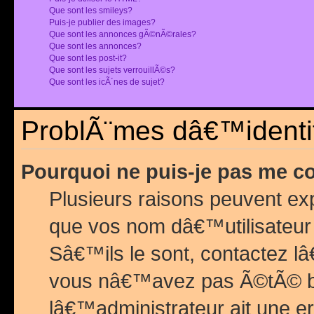
Que sont les smileys?
Puis-je publier des images?
Que sont les annonces gÃ©nÃ©rales?
Que sont les annonces?
Que sont les post-it?
Que sont les sujets verrouillÃ©s?
Que sont les icÃ´nes de sujet?
ProblÃ¨mes dâ€™identif
Pourquoi ne puis-je pas me c
Plusieurs raisons peuvent exp
que vos nom dâ€™utilisateur 
Sâ€™ils le sont, contactez l
vous nâ€™avez pas Ã©tÃ© ban
lâ€™administrateur ait une er