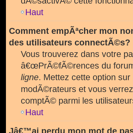
dÃ©sactivÃ© cette fonctionna
Haut
Comment empÃªcher mon nom 
des utilisateurs connectÃ©s?
Vous trouverez dans votre pa
â€œPrÃ©fÃ©rences du forum
ligne
. Mettez cette option sur
modÃ©rateurs et vous verrez 
comptÃ© parmi les utilisateurs
Haut
Jâ€™ai perdu mon mot de pas