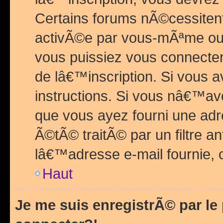
Certains forums nÃ©cessitent 
activÃ©e par vous-mÃªme ou 
vous puissiez vous connecter.
de lâ€™inscription. Si vous a
instructions. Si vous nâ€™av
que vous ayez fourni une adr
Ã©tÃ© traitÃ© par un filtre a
lâ€™adresse e-mail fournie, 
Haut
Je me suis enregistrÃ© par l