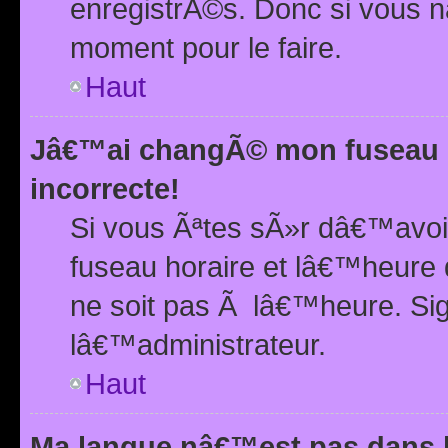
enregistrÃ©s. Donc si vous n
moment pour le faire.
Haut
Jâ€™ai changÃ© mon fuseau h
incorrecte!
Si vous Ãªtes sÃ»r dâ€™avo
fuseau horaire et lâ€™heure 
ne soit pas Ã lâ€™heure. Si
lâ€™administrateur.
Haut
Ma langue nâ€™est pas dans la