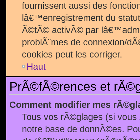
fournissent aussi des fonctio
lâ€™enregistrement du statut
Ã©tÃ© activÃ© par lâ€™admin
problÃ¨mes de connexion/dÃ©
cookies peut les corriger.
Haut
PrÃ©fÃ©rences et rÃ©gl
Comment modifier mes rÃ©gl
Tous vos rÃ©glages (si vous 
notre base de donnÃ©es. Pour 