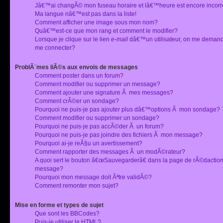
Jâ€™ai changÃ© mon fuseau horaire et lâ€™heure est encore incorr
Ma langue nâ€™est pas dans la liste!
Comment afficher une image sous mon nom?
Quâ€™est-ce que mon rang et comment le modifier?
Lorsque je clique sur le lien
e-mail
dâ€™un utilisateur, on me deman
me connecter?
ProblÃ¨mes liÃ©s aux envois de messages
Comment poster dans un forum?
Comment modifier ou supprimer un message?
Comment ajouter une signature Ã mes messages?
Comment crÃ©er un sondage?
Pourquoi ne puis-je pas ajouter plus dâ€™options Ã mon sondage?
Comment modifier ou supprimer un sondage?
Pourquoi ne puis-je pas accÃ©der Ã un forum?
Pourquoi ne puis-je pas joindre des fichiers Ã mon message?
Pourquoi ai-je reÃ§u un avertissement?
Comment rapporter des messages Ã un modÃ©rateur?
A quoi sert le bouton â€œSauvegarderâ€ dans la page de rÃ©dactio
message?
Pourquoi mon message doit Ãªtre validÃ©?
Comment remonter mon sujet?
Mise en forme et types de sujet
Que sont les BBCodes?
Puis-je utiliser le HTML?