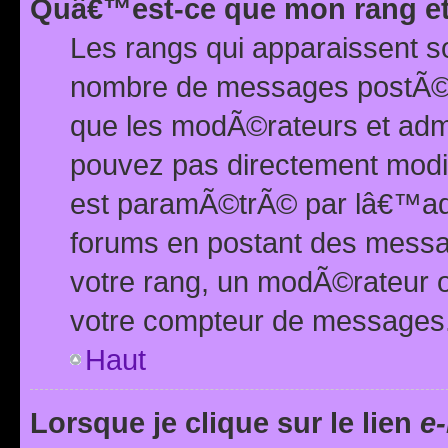
Quâ€™est-ce que mon rang et
Les rangs qui apparaissent s
nombre de messages postÃ©s ou
que les modÃ©rateurs et adm
pouvez pas directement modif
est paramÃ©trÃ© par lâ€™adm
forums en postant des mess
votre rang, un modÃ©rateur o
votre compteur de messages
Haut
Lorsque je clique sur le lien
e-