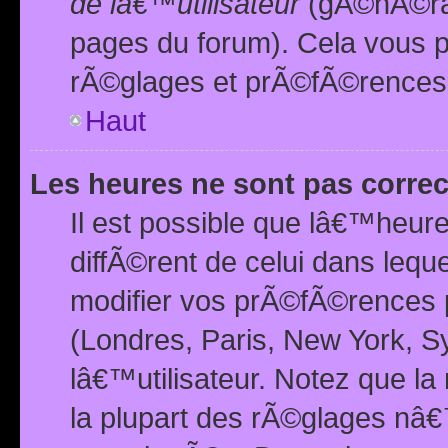
de lâ€™utilisateur
(gÃ©nÃ©ral
pages du forum). Cela vous p
rÃ©glages et prÃ©fÃ©rences
Haut
Les heures ne sont pas correc
Il est possible que lâ€™heure
diffÃ©rent de celui dans leq
modifier vos prÃ©fÃ©rences p
(Londres, Paris, New York, S
lâ€™utilisateur. Notez que la
la plupart des rÃ©glages nâ