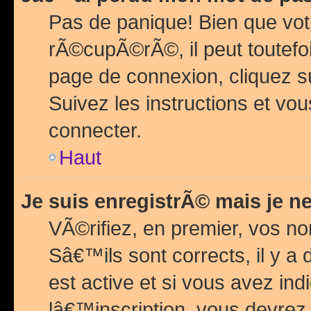
Pas de panique! Bien que vot
rÃ©cupÃ©rÃ©, il peut toutefois
page de connexion, cliquez 
Suivez les instructions et v
connecter.
Haut
Je suis enregistrÃ© mais je n
VÃ©rifiez, en premier, vos n
Sâ€™ils sont corrects, il y a
est active et si vous avez in
lâ€™inscription, vous devrez 