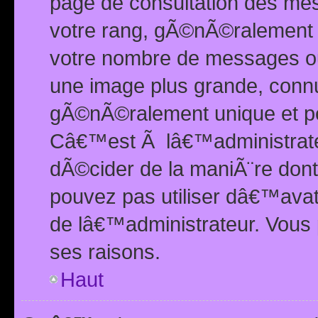
page de consultation des me
votre rang, gÃ©nÃ©ralement d
votre nombre de messages ou 
une image plus grande, conn
gÃ©nÃ©ralement unique et per
Câ€™est Ã lâ€™administrateu
dÃ©cider de la maniÃ¨re dont 
pouvez pas utiliser dâ€™ava
de lâ€™administrateur. Vous 
ses raisons.
Haut