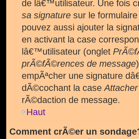
de lâ€™utilisateur. Une foi
sa signature
sur le formulair
pouvez aussi ajouter la sig
en activant la case correspo
lâ€™utilisateur (onglet
PrÃ©fÃ
prÃ©fÃ©rences de message
empÃªcher une signature dâ
dÃ©cochant la case
Attacher
rÃ©daction de message.
Haut
Comment crÃ©er un sondage