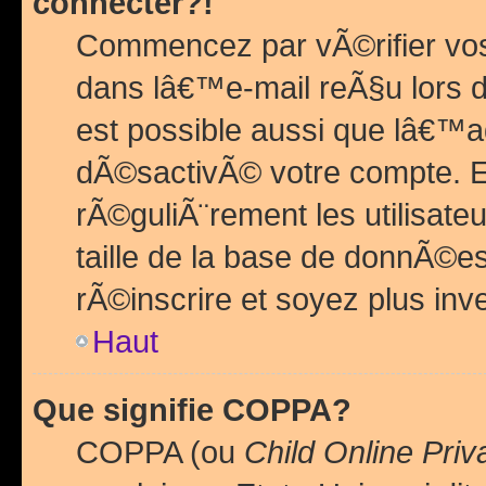
connecter?!
Commencez par vÃ©rifier vos
dans lâ€™e-mail reÃ§u lors de
est possible aussi que lâ€™a
dÃ©sactivÃ© votre compte. En 
rÃ©guliÃ¨rement les utilisate
taille de la base de donnÃ©es
rÃ©inscrire et soyez plus inve
Haut
Que signifie COPPA?
COPPA (ou
Child Online Priv