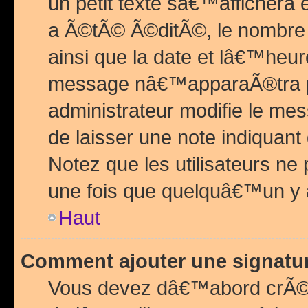
un petit texte sâ€™affichera
a Ã©tÃ© Ã©ditÃ©, le nombre 
ainsi que la date et lâ€™heur
message nâ€™apparaÃ®tra p
administrateur modifie le mes
de laisser une note indiquan
Notez que les utilisateurs n
une fois que quelquâ€™un y
Haut
Comment ajouter une signat
Vous devez dâ€™abord crÃ©e