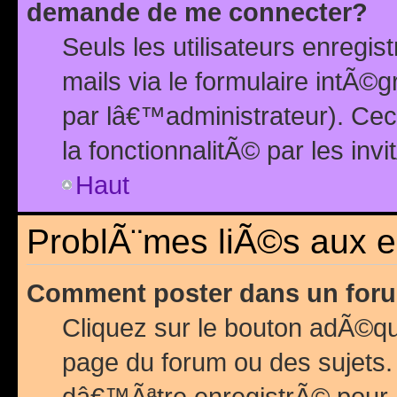
demande de me connecter?
Seuls les utilisateurs enreg
mails via le formulaire intÃ©
par lâ€™administrateur). Ce
la fonctionnalitÃ© par les inv
Haut
ProblÃ¨mes liÃ©s aux 
Comment poster dans un for
Cliquez sur le bouton adÃ©q
page du forum ou des sujets.
dâ€™Ãªtre enregistrÃ© pour 