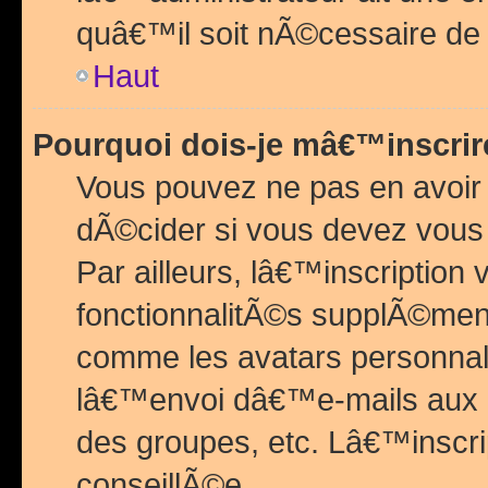
quâ€™il soit nÃ©cessaire de l
Haut
Pourquoi dois-je mâ€™inscrir
Vous pouvez ne pas en avoir
dÃ©cider si vous devez vous 
Par ailleurs, lâ€™inscriptio
fonctionnalitÃ©s supplÃ©ment
comme les avatars personnal
lâ€™envoi dâ€™e-mails aux
des groupes, etc. Lâ€™inscrip
conseillÃ©e.