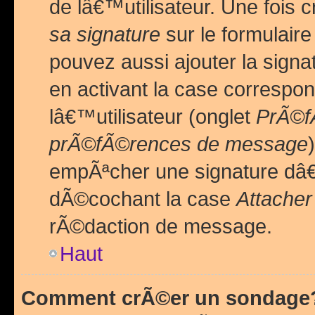
de lâ€™utilisateur. Une foi
sa signature
sur le formulair
pouvez aussi ajouter la sig
en activant la case correspo
lâ€™utilisateur (onglet
PrÃ©fÃ
prÃ©fÃ©rences de message
empÃªcher une signature dâ
dÃ©cochant la case
Attacher
rÃ©daction de message.
Haut
Comment crÃ©er un sondage