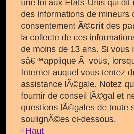
une loi aux Etats-Unis qui dit 
des informations de mineurs 
consentement
Ã©crit
des par
la collecte de ces informatio
de moins de 13 ans. Si vous
sâ€™applique Ã vous, lorsque
Internet auquel vous tentez 
assistance lÃ©gale. Notez q
fournir de conseil lÃ©gal et 
questions lÃ©gales de toute 
soulignÃ©es ci-dessous.
Haut