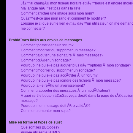
Jâ€™ai changÃ© mon fuseau horaire et lâ€™heure est encore incorr
Ma langue nâ€™est pas dans la liste!
Comment afficher une image sous mon nom?
Quâ€™est-ce que mon rang et comment le modifier?
Lorsque je clique sur le lien
e-mail
dâ€™un utilisateur, on me deman
me connecter?
ProblÃ¨mes liÃ©s aux envois de messages
Comment poster dans un forum?
Comment modifier ou supprimer un message?
Comment ajouter une signature Ã mes messages?
Comment crÃ©er un sondage?
Pourquoi ne puis-je pas ajouter plus dâ€™options Ã mon sondage?
Comment modifier ou supprimer un sondage?
Pourquoi ne puis-je pas accÃ©der Ã un forum?
Pourquoi ne puis-je pas joindre des fichiers Ã mon message?
Pourquoi ai-je reÃ§u un avertissement?
Comment rapporter des messages Ã un modÃ©rateur?
A quoi sert le bouton â€œSauvegarderâ€ dans la page de rÃ©dactio
message?
Pourquoi mon message doit Ãªtre validÃ©?
Comment remonter mon sujet?
Mise en forme et types de sujet
Que sont les BBCodes?
Puis-je utiliser le HTML?