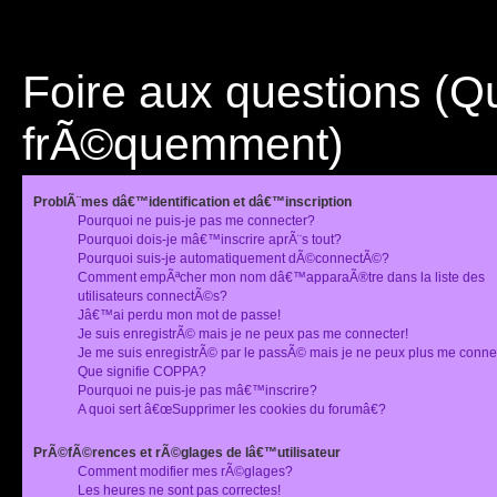
Foire aux questions (
frÃ©quemment)
ProblÃ¨mes dâ€™identification et dâ€™inscription
Pourquoi ne puis-je pas me connecter?
Pourquoi dois-je mâ€™inscrire aprÃ¨s tout?
Pourquoi suis-je automatiquement dÃ©connectÃ©?
Comment empÃªcher mon nom dâ€™apparaÃ®tre dans la liste des
utilisateurs connectÃ©s?
Jâ€™ai perdu mon mot de passe!
Je suis enregistrÃ© mais je ne peux pas me connecter!
Je me suis enregistrÃ© par le passÃ© mais je ne peux plus me conne
Que signifie COPPA?
Pourquoi ne puis-je pas mâ€™inscrire?
A quoi sert â€œSupprimer les cookies du forumâ€?
PrÃ©fÃ©rences et rÃ©glages de lâ€™utilisateur
Comment modifier mes rÃ©glages?
Les heures ne sont pas correctes!