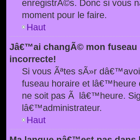
enregistrÃ©s. Donc si vous n
moment pour le faire.
Haut
Jâ€™ai changÃ© mon fuseau h
incorrecte!
Si vous Ãªtes sÃ»r dâ€™avo
fuseau horaire et lâ€™heure 
ne soit pas Ã lâ€™heure. Si
lâ€™administrateur.
Haut
Ma langue nâ€™est pas dans la