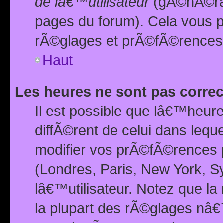
de lâ€™utilisateur
(gÃ©nÃ©ral
pages du forum). Cela vous p
rÃ©glages et prÃ©fÃ©rences
Haut
Les heures ne sont pas correc
Il est possible que lâ€™heure
diffÃ©rent de celui dans leq
modifier vos prÃ©fÃ©rences p
(Londres, Paris, New York, S
lâ€™utilisateur. Notez que la
la plupart des rÃ©glages nâ