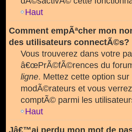
dÃ©sactivÃ© cette fonctionna
Haut
Comment empÃªcher mon nom 
des utilisateurs connectÃ©s?
Vous trouverez dans votre pa
â€œPrÃ©fÃ©rences du forum
ligne
. Mettez cette option sur
modÃ©rateurs et vous verrez 
comptÃ© parmi les utilisateurs
Haut
Jâ€™ai perdu mon mot de pas