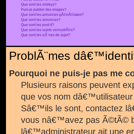
Que sont les smileys?
Puis-je publier des images?
Que sont les annonces gÃ©nÃ©rales?
Que sont les annonces?
Que sont les post-it?
Que sont les sujets verrouillÃ©s?
Que sont les icÃ´nes de sujet?
ProblÃ¨mes dâ€™identif
Pourquoi ne puis-je pas me c
Plusieurs raisons peuvent exp
que vos nom dâ€™utilisateur 
Sâ€™ils le sont, contactez l
vous nâ€™avez pas Ã©tÃ© ban
lâ€™administrateur ait une er