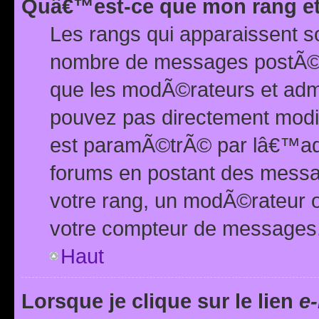
Quâ€™est-ce que mon rang et
Les rangs qui apparaissent s
nombre de messages postÃ©s ou
que les modÃ©rateurs et adm
pouvez pas directement modif
est paramÃ©trÃ© par lâ€™adm
forums en postant des mess
votre rang, un modÃ©rateur o
votre compteur de messages
Haut
Lorsque je clique sur le lien
e-