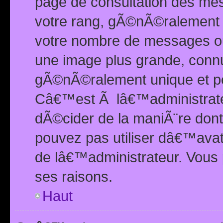
page de consultation des me
votre rang, gÃ©nÃ©ralement d
votre nombre de messages ou 
une image plus grande, conn
gÃ©nÃ©ralement unique et per
Câ€™est Ã lâ€™administrateu
dÃ©cider de la maniÃ¨re dont 
pouvez pas utiliser dâ€™ava
de lâ€™administrateur. Vous 
ses raisons.
Haut