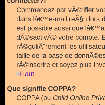
connecter?!
Commencez par vÃ©rifier vos
dans lâ€™e-mail reÃ§u lors de
est possible aussi que lâ€™a
dÃ©sactivÃ© votre compte. En 
rÃ©guliÃ¨rement les utilisate
taille de la base de donnÃ©es
rÃ©inscrire et soyez plus inve
Haut
Que signifie COPPA?
COPPA (ou
Child Online Priv