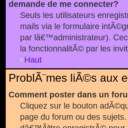
demande de me connecter?
Seuls les utilisateurs enreg
mails via le formulaire intÃ©
par lâ€™administrateur). Ce
la fonctionnalitÃ© par les inv
Haut
ProblÃ¨mes liÃ©s aux 
Comment poster dans un for
Cliquez sur le bouton adÃ©q
page du forum ou des sujets.
dâ€™Ãªtre enregistrÃ© pour 