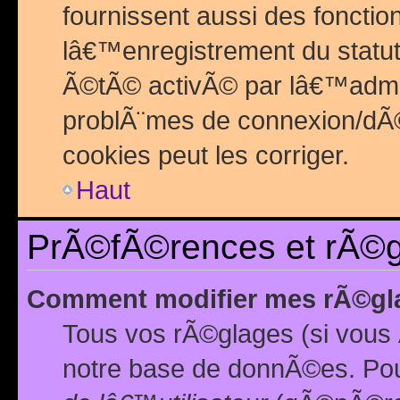
fournissent aussi des fonctio
lâ€™enregistrement du statut
Ã©tÃ© activÃ© par lâ€™admin
problÃ¨mes de connexion/dÃ©
cookies peut les corriger.
Haut
PrÃ©fÃ©rences et rÃ©gl
Comment modifier mes rÃ©gl
Tous vos rÃ©glages (si vous 
notre base de donnÃ©es. Pour 