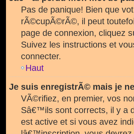
Pas de panique! Bien que vot
rÃ©cupÃ©rÃ©, il peut toutefois
page de connexion, cliquez 
Suivez les instructions et v
connecter.
Haut
Je suis enregistrÃ© mais je n
VÃ©rifiez, en premier, vos n
Sâ€™ils sont corrects, il y a
est active et si vous avez in
lâ€™inscription, vous devrez 