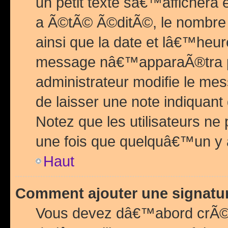
un petit texte sâ€™affichera
a Ã©tÃ© Ã©ditÃ©, le nombre 
ainsi que la date et lâ€™heur
message nâ€™apparaÃ®tra p
administrateur modifie le mes
de laisser une note indiquan
Notez que les utilisateurs n
une fois que quelquâ€™un y
Haut
Comment ajouter une signat
Vous devez dâ€™abord crÃ©e