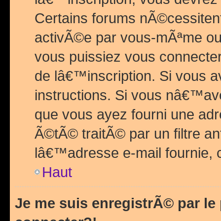
Certains forums nÃ©cessitent 
activÃ©e par vous-mÃªme ou 
vous puissiez vous connecter.
de lâ€™inscription. Si vous a
instructions. Si vous nâ€™av
que vous ayez fourni une adr
Ã©tÃ© traitÃ© par un filtre a
lâ€™adresse e-mail fournie, 
Haut
Je me suis enregistrÃ© par l