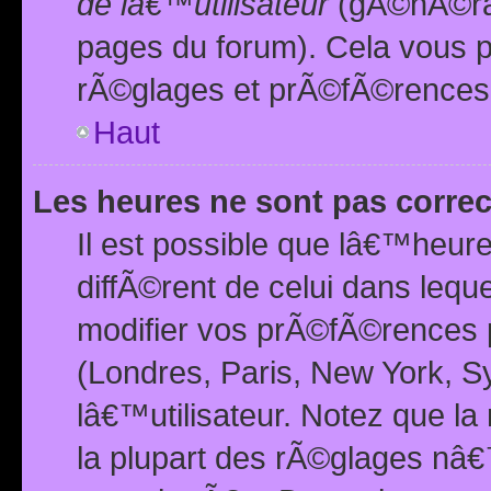
de lâ€™utilisateur
(gÃ©nÃ©ral
pages du forum). Cela vous p
rÃ©glages et prÃ©fÃ©rences
Haut
Les heures ne sont pas correc
Il est possible que lâ€™heure
diffÃ©rent de celui dans leq
modifier vos prÃ©fÃ©rences p
(Londres, Paris, New York, S
lâ€™utilisateur. Notez que la
la plupart des rÃ©glages nâ