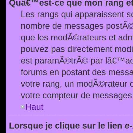
Quâ€™est-ce que mon rang et
Les rangs qui apparaissent s
nombre de messages postÃ©s ou
que les modÃ©rateurs et adm
pouvez pas directement modif
est paramÃ©trÃ© par lâ€™adm
forums en postant des mess
votre rang, un modÃ©rateur o
votre compteur de messages
Haut
Lorsque je clique sur le lien
e-