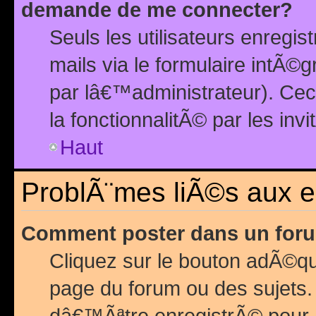
demande de me connecter?
Seuls les utilisateurs enreg
mails via le formulaire intÃ©
par lâ€™administrateur). Ce
la fonctionnalitÃ© par les inv
Haut
ProblÃ¨mes liÃ©s aux 
Comment poster dans un for
Cliquez sur le bouton adÃ©q
page du forum ou des sujets.
dâ€™Ãªtre enregistrÃ© pour 