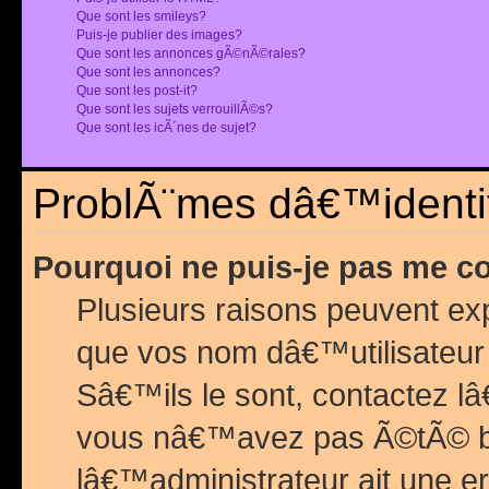
Que sont les smileys?
Puis-je publier des images?
Que sont les annonces gÃ©nÃ©rales?
Que sont les annonces?
Que sont les post-it?
Que sont les sujets verrouillÃ©s?
Que sont les icÃ´nes de sujet?
ProblÃ¨mes dâ€™identif
Pourquoi ne puis-je pas me c
Plusieurs raisons peuvent exp
que vos nom dâ€™utilisateur 
Sâ€™ils le sont, contactez l
vous nâ€™avez pas Ã©tÃ© ban
lâ€™administrateur ait une er