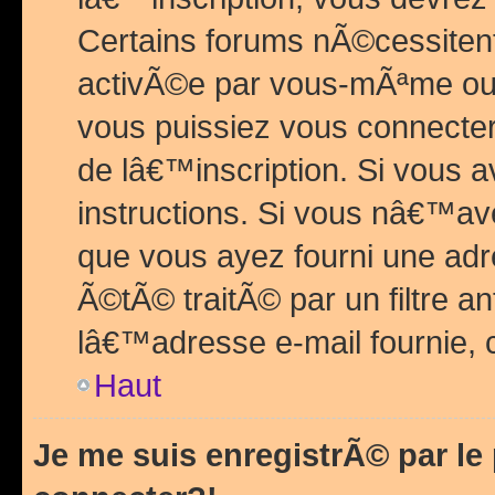
Certains forums nÃ©cessitent 
activÃ©e par vous-mÃªme ou 
vous puissiez vous connecter.
de lâ€™inscription. Si vous a
instructions. Si vous nâ€™av
que vous ayez fourni une adr
Ã©tÃ© traitÃ© par un filtre a
lâ€™adresse e-mail fournie, 
Haut
Je me suis enregistrÃ© par l