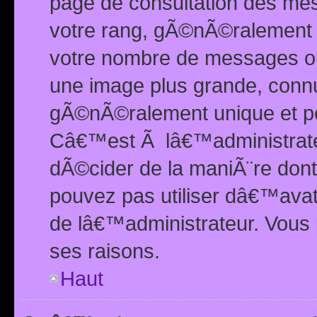
page de consultation des me
votre rang, gÃ©nÃ©ralement d
votre nombre de messages ou 
une image plus grande, conn
gÃ©nÃ©ralement unique et per
Câ€™est Ã lâ€™administrateu
dÃ©cider de la maniÃ¨re dont 
pouvez pas utiliser dâ€™ava
de lâ€™administrateur. Vous 
ses raisons.
Haut