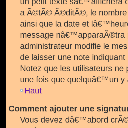
un petit texte sâ€™affichera
a Ã©tÃ© Ã©ditÃ©, le nombre 
ainsi que la date et lâ€™heur
message nâ€™apparaÃ®tra p
administrateur modifie le mes
de laisser une note indiquan
Notez que les utilisateurs n
une fois que quelquâ€™un y
Haut
Comment ajouter une signat
Vous devez dâ€™abord crÃ©e