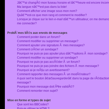
Jâ€™ai changÃ© mon fuseau horaire et lâ€™heure est encore incorr
Ma langue nâ€™est pas dans la liste!
Comment afficher une image sous mon nom?
Quâ€™est-ce que mon rang et comment le modifier?
Lorsque je clique sur le lien
e-mail
dâ€™un utilisateur, on me deman
me connecter?
ProblÃ¨mes liÃ©s aux envois de messages
Comment poster dans un forum?
Comment modifier ou supprimer un message?
Comment ajouter une signature Ã mes messages?
Comment crÃ©er un sondage?
Pourquoi ne puis-je pas ajouter plus dâ€™options Ã mon sondage?
Comment modifier ou supprimer un sondage?
Pourquoi ne puis-je pas accÃ©der Ã un forum?
Pourquoi ne puis-je pas joindre des fichiers Ã mon message?
Pourquoi ai-je reÃ§u un avertissement?
Comment rapporter des messages Ã un modÃ©rateur?
A quoi sert le bouton â€œSauvegarderâ€ dans la page de rÃ©dactio
message?
Pourquoi mon message doit Ãªtre validÃ©?
Comment remonter mon sujet?
Mise en forme et types de sujet
Que sont les BBCodes?
Puis-je utiliser le HTML?