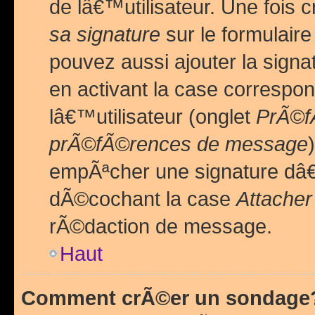
de lâ€™utilisateur. Une foi
sa signature
sur le formulair
pouvez aussi ajouter la sig
en activant la case correspo
lâ€™utilisateur (onglet
PrÃ©fÃ
prÃ©fÃ©rences de message
empÃªcher une signature dâ
dÃ©cochant la case
Attacher
rÃ©daction de message.
Haut
Comment crÃ©er un sondage