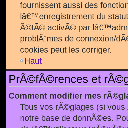
fournissent aussi des fonctio
lâ€™enregistrement du statut
Ã©tÃ© activÃ© par lâ€™admin
problÃ¨mes de connexion/dÃ©
cookies peut les corriger.
Haut
PrÃ©fÃ©rences et rÃ©gl
Comment modifier mes rÃ©gl
Tous vos rÃ©glages (si vous 
notre base de donnÃ©es. Pour 