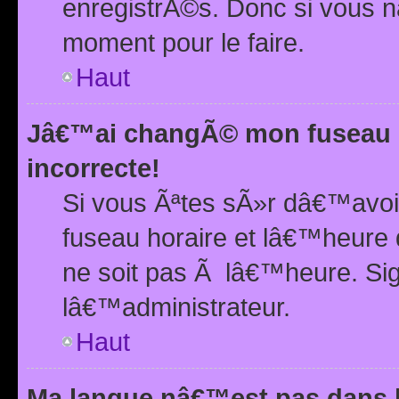
enregistrÃ©s. Donc si vous n
moment pour le faire.
Haut
Jâ€™ai changÃ© mon fuseau h
incorrecte!
Si vous Ãªtes sÃ»r dâ€™avo
fuseau horaire et lâ€™heure 
ne soit pas Ã lâ€™heure. Si
lâ€™administrateur.
Haut
Ma langue nâ€™est pas dans la