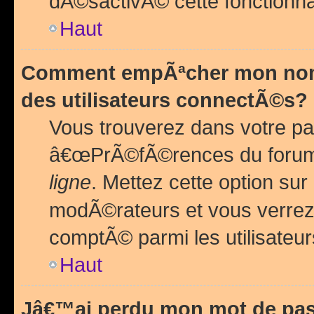
dÃ©sactivÃ© cette fonctionna
Haut
Comment empÃªcher mon nom 
des utilisateurs connectÃ©s?
Vous trouverez dans votre pa
â€œPrÃ©fÃ©rences du forum
ligne
. Mettez cette option sur
modÃ©rateurs et vous verrez 
comptÃ© parmi les utilisateurs
Haut
Jâ€™ai perdu mon mot de pas