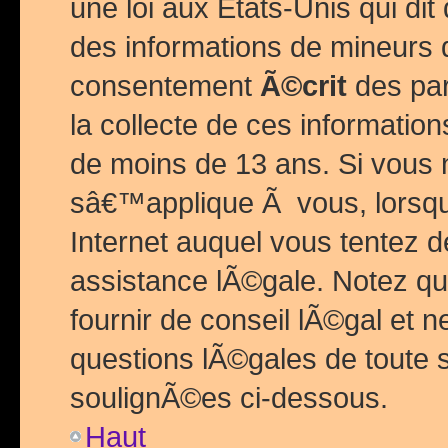
une loi aux Etats-Unis qui dit 
des informations de mineurs 
consentement
Ã©crit
des par
la collecte de ces informatio
de moins de 13 ans. Si vous
sâ€™applique Ã vous, lorsque
Internet auquel vous tentez 
assistance lÃ©gale. Notez q
fournir de conseil lÃ©gal et 
questions lÃ©gales de toute 
soulignÃ©es ci-dessous.
Haut