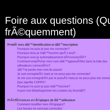
Foire aux questions (
frÃ©quemment)
ProblÃ¨mes dâ€™identification et dâ€™inscription
Pourquoi ne puis-je pas me connecter?
Pourquoi dois-je mâ€™inscrire aprÃ¨s tout?
Pourquoi suis-je automatiquement dÃ©connectÃ©?
Comment empÃªcher mon nom dâ€™apparaÃ®tre dans la liste des
utilisateurs connectÃ©s?
Jâ€™ai perdu mon mot de passe!
Je suis enregistrÃ© mais je ne peux pas me connecter!
Je me suis enregistrÃ© par le passÃ© mais je ne peux plus me conne
Que signifie COPPA?
Pourquoi ne puis-je pas mâ€™inscrire?
A quoi sert â€œSupprimer les cookies du forumâ€?
PrÃ©fÃ©rences et rÃ©glages de lâ€™utilisateur
Comment modifier mes rÃ©glages?
Les heures ne sont pas correctes!