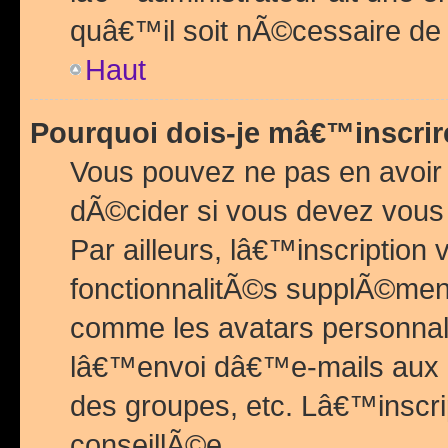
quâ€™il soit nÃ©cessaire de l
Haut
Pourquoi dois-je mâ€™inscrir
Vous pouvez ne pas en avoir
dÃ©cider si vous devez vous 
Par ailleurs, lâ€™inscriptio
fonctionnalitÃ©s supplÃ©ment
comme les avatars personnal
lâ€™envoi dâ€™e-mails aux
des groupes, etc. Lâ€™inscrip
conseillÃ©e.