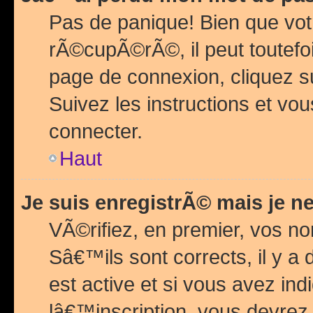
Pas de panique! Bien que vot
rÃ©cupÃ©rÃ©, il peut toutefois
page de connexion, cliquez 
Suivez les instructions et v
connecter.
Haut
Je suis enregistrÃ© mais je n
VÃ©rifiez, en premier, vos n
Sâ€™ils sont corrects, il y a
est active et si vous avez in
lâ€™inscription, vous devrez 