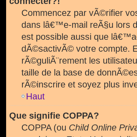
connecter?!
Commencez par vÃ©rifier vos
dans lâ€™e-mail reÃ§u lors de
est possible aussi que lâ€™a
dÃ©sactivÃ© votre compte. En 
rÃ©guliÃ¨rement les utilisate
taille de la base de donnÃ©es
rÃ©inscrire et soyez plus inve
Haut
Que signifie COPPA?
COPPA (ou
Child Online Priv