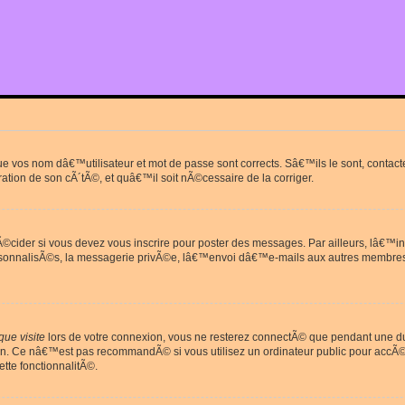
que vos nom dâ€™utilisateur et mot de passe sont corrects. Sâ€™ils le sont, cont
ration de son cÃ´tÃ©, et quâ€™il soit nÃ©cessaire de la corriger.
cider si vous devez vous inscrire pour poster des messages. Par ailleurs, lâ€™in
rsonnalisÃ©s, la messagerie privÃ©e, lâ€™envoi dâ€™e-mails aux autres membres
ue visite
lors de votre connexion, vous ne resterez connectÃ© que pendant une 
on. Ce nâ€™est pas recommandÃ© si vous utilisez un ordinateur public pour accÃ©de
tte fonctionnalitÃ©.