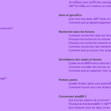
Je reÃ§ois sans arrÃªt des messag
Jâ€™ai reÃ§u un e-mail ou un courr
Amis et ignorÃ©s
Que sont mes listes dâ€™amis et
Comment puis-je ajouter/supprimer
connecter?
Recherche dans les forums
Comment rechercher dans les for
Pourquoi ma recherche ne renvoie
Pourquoi ma recherche retourne u
Comment rechercher des membre
Comment puis-je trouver mes prop
Surveillance des sujets et favoris
Quelle est la diffÃ©rence entre les f
Comment surveiller des forums ou 
Comment puis-je supprimer mes sur
ssage?
Fichiers joints
Quelles fichiers joints sont autori
Comment trouver tous mes fichiers 
Concernant phpBB 3
Qui sont les auteurs de ce forum?
Pourquoi la fonctionnalitÃ© X nâ€™
Qui contacter pour les abus ou le