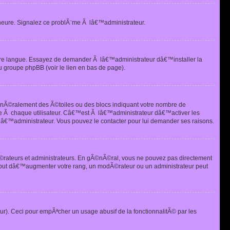
heure. Signalez ce problÃ¨me Ã lâ€™administrateur.
tre langue. Essayez de demander Ã lâ€™administrateur dâ€™installer la
u groupe phpBB (voir le lien en bas de page).
©nÃ©ralement des Ã©toiles ou des blocs indiquant votre nombre de
e Ã chaque utilisateur. Câ€™est Ã lâ€™administrateur dâ€™activer les
 lâ€™administrateur. Vous pouvez le contacter pour lui demander ses raisons.
Ã©rateurs et administrateurs. En gÃ©nÃ©ral, vous ne pouvez pas directement
 but dâ€™augmenter votre rang, un modÃ©rateur ou un administrateur peut
ur). Ceci pour empÃªcher un usage abusif de la fonctionnalitÃ© par les