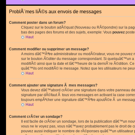
ProblÃ¨mes liÃ©s aux envois de messages
Comment poster dans un forum?
Cliquez sur le bouton adÃ©quat (Nouveau ou RÃ©pondre) sur la page 
bas des pages des forums et des sujets, exemple: Vous
pouvez
poste
Haut
Comment modifier ou supprimer un message?
A moins dâ€™Ãªtre administrateur ou modÃ©rateur, vous ne pouvez m
sur le bouton
Ã©diter
du message correspondant. Si quelquâ€™un a d
modifiÃ© ainsi que la date et lâ€™heure de la derniÃ¨re Ã©dition. C
quâ€™ils ont modifiÃ© le message. Notez que les utilisateurs ne p
Haut
Comment ajouter une signature Ã mes messages?
Vous devez dâ€™abord crÃ©er une signature dans votre panneau de 
signature par dÃ©faut Ã tous vos messages en activant la case corr
toujours empÃªcher une signature dâ€™Ãªtre ajoutÃ©e Ã un messa
Haut
Comment crÃ©er un sondage?
Il est facile de crÃ©er un sondage, lors de la publication dâ€™un no
vous ne le voyez pas, vous nâ€™avez probablement pas le droit de cr
pouvez aussi indiquer le nombre de rÃ©ponses quâ€™un utilisateur peu