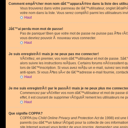
Comment empÃªcher mon nom dâ€™apparaÃ®tre dans la liste des utilis
Vous trouverez dans votre panneau de lâ€™utilisateur, onglet â€œP
votre nom dans la liste. Vous serez comptÃ© parmi les utilisateurs invi
Haut
Jâ€™ai perdu mon mot de passe!
Pas de panique! Bien que votre mot de passe ne puisse pas Ãªtre rÃ©cu
vous devriez pouvoir Ã nouveau vous connecter.
Haut
Je suis enregistrÃ© mais je ne peux pas me connecter!
VÃ©rifiez, en premier, vos nom dâ€™utilisateur et mot de passe. Sâ€™i
alors suivre les instructions reÃ§ues. Certains forums nÃ©cessitent 
lors de lâ€™inscription. Si vous avez reÃ§u un e-mail, suivez ses ins
anti-spam. Si vous Ãªtes sÃ»r de lâ€™adresse e-mail fournie, contact
Haut
Je me suis enregistrÃ© par le passÃ© mais je ne peux plus me connecte
Commencez par vÃ©rifier vos nom dâ€™utilisateur et mot de passe dan
effet, il est courant de supprimer rÃ©guliÃ¨rement les utilisateurs ne 
Haut
Que signifie COPPA?
COPPA (ou
Child Online Privacy and Protection Act
de 1998) est une l
parents (ou dâ€™un tuteur lÃ©gal) pour la collecte de ces informati
site Internet auquel vous tentez de vous inscrire, demandez une ass