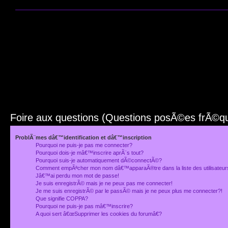
Foire aux questions (Questions posÃ©es frÃ©
ProblÃ¨mes dâ€™identification et dâ€™inscription
Pourquoi ne puis-je pas me connecter?
Pourquoi dois-je mâ€™inscrire aprÃ¨s tout?
Pourquoi suis-je automatiquement dÃ©connectÃ©?
Comment empÃªcher mon nom dâ€™apparaÃ®tre dans la liste des utilisateu
Jâ€™ai perdu mon mot de passe!
Je suis enregistrÃ© mais je ne peux pas me connecter!
Je me suis enregistrÃ© par le passÃ© mais je ne peux plus me connecter?!
Que signifie COPPA?
Pourquoi ne puis-je pas mâ€™inscrire?
A quoi sert â€œSupprimer les cookies du forumâ€?