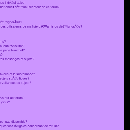
es indÃ©sirables!
ier abusif dâ€™un utilisateur de ce forum!
 dâ€™ignorÃ©s?
 des utilisateurs de ma liste dâ€™amis ou dâ€™ignorÃ©s?
ums?
 aucun rÃ©sultat?
ne page blanche!?
s?
res messages et sujets?
avoris et la surveillance?
sujets spÃ©cifiques?
veillances de sujets?
sÃ©s sur ce forum?
joints?
est pas disponible?
s questions lÃ©gales concernant ce forum?