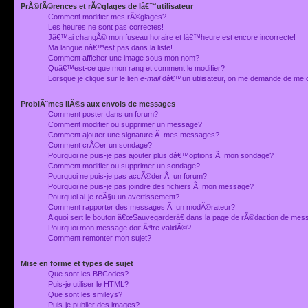
PrÃ©fÃ©rences et rÃ©glages de lâ€™utilisateur
Comment modifier mes rÃ©glages?
Les heures ne sont pas correctes!
Jâ€™ai changÃ© mon fuseau horaire et lâ€™heure est encore incorrecte!
Ma langue nâ€™est pas dans la liste!
Comment afficher une image sous mon nom?
Quâ€™est-ce que mon rang et comment le modifier?
Lorsque je clique sur le lien
e-mail
dâ€™un utilisateur, on me demande de me 
ProblÃ¨mes liÃ©s aux envois de messages
Comment poster dans un forum?
Comment modifier ou supprimer un message?
Comment ajouter une signature Ã mes messages?
Comment crÃ©er un sondage?
Pourquoi ne puis-je pas ajouter plus dâ€™options Ã mon sondage?
Comment modifier ou supprimer un sondage?
Pourquoi ne puis-je pas accÃ©der Ã un forum?
Pourquoi ne puis-je pas joindre des fichiers Ã mon message?
Pourquoi ai-je reÃ§u un avertissement?
Comment rapporter des messages Ã un modÃ©rateur?
A quoi sert le bouton â€œSauvegarderâ€ dans la page de rÃ©daction de me
Pourquoi mon message doit Ãªtre validÃ©?
Comment remonter mon sujet?
Mise en forme et types de sujet
Que sont les BBCodes?
Puis-je utiliser le HTML?
Que sont les smileys?
Puis-je publier des images?