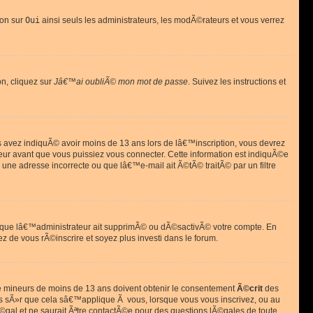
ion sur
Oui
ainsi seuls les administrateurs, les modÃ©rateurs et vous verrez
on, cliquez sur
Jâ€™ai oubliÃ© mon mot de passe
. Suivez les instructions et
ous avez indiquÃ© avoir moins de 13 ans lors de lâ€™inscription, vous devrez
eur avant que vous puissiez vous connecter. Cette information est indiquÃ©e
 une adresse incorrecte ou que lâ€™e-mail ait Ã©tÃ© traitÃ© par un filtre
si que lâ€™administrateur ait supprimÃ© ou dÃ©sactivÃ© votre compte. En
ez de vous rÃ©inscrire et soyez plus investi dans le forum.
s de mineurs de moins de 13 ans doivent obtenir le consentement
Ã©crit
des
as sÃ»r que cela sâ€™applique Ã vous, lorsque vous vous inscrivez, ou au
©gal et ne saurait Ãªtre contactÃ©e pour des questions lÃ©gales de toute