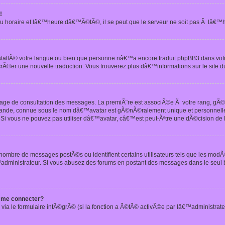
!
u horaire et lâ€™heure dâ€™Ã©tÃ©, il se peut que le serveur ne soit pas Ã lâ€™
nstallÃ© votre langue ou bien que personne nâ€™a encore traduit phpBB3 dans vo
crÃ©er une nouvelle traduction. Vous trouverez plus dâ€™informations sur le site d
 page de consultation des messages. La premiÃ¨re est associÃ©e Ã votre rang, gÃ
 grande, connue sous le nom dâ€™avatar est gÃ©nÃ©ralement unique et personnell
n. Si vous ne pouvez pas utiliser dâ€™avatar, câ€™est peut-Ãªtre une dÃ©cision de
 nombre de messages postÃ©s ou identifient certains utilisateurs tels que les mod
administrateur. Si vous abusez des forums en postant des messages dans le seul
 me connecter?
via le formulaire intÃ©grÃ© (si la fonction a Ã©tÃ© activÃ©e par lâ€™administrate