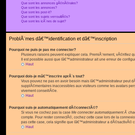
Que sont les annonces gÃ©nÃ©rales?
Que sont les annonces?
Que sont les post-it?
Que sont les sujets verrouillÃ©s?
Que sont les icÃ´nes de sujet?
ProblÃ¨mes dâ€™identification et dâ€™inscription
Pourquoi ne puis-je pas me connecter?
Plusieurs raisons peuvent expliquer cela. PremiÃ¨rement, vÃ©rifiez 
Il est possible aussi que lâ€™administrateur ait une erreur de configu
Haut
Pourquoi dois-je mâ€™inscrire aprÃ¨s tout?
Vous pouvez ne pas en avoir besoin mais lâ€™administrateur peut dÃ©
supplÃ©mentaires inaccessibles aux visiteurs comme les avatars pe
vivement conseillÃ©e.
Haut
Pourquoi suis-je automatiquement dÃ©connectÃ©?
Si vous ne cochez pas la case
Me connecter automatiquement Ã chaq
compte. Pour rester connectÃ©, cochez cette case lors de la connexi
pas cette case, cela signifie que lâ€™administrateur a dÃ©sactivÃ© ce
Haut