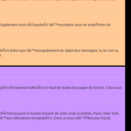
 peut Ã©galement avoir dÃ©sactivÃ© lâ€™inscription pour en empÃªcher de
alitÃ©s telles que lâ€™enregistrement du statut des messages, lu ou non-lu,
r.
(gÃ©nÃ©ralement affichÃ© en haut de toutes les pages du forum). Cela vous
Ã©fÃ©rences pour le fuseau horaire de votre zone (Londres, Paris, New York,
€™aux utilisateurs enregistrÃ©s. Donc si vous nâ€™Ãªtes pas inscrit,