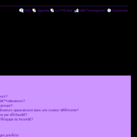
FAQ
Agenda
Le P'tit Noir
Mâ€™enregistrer
Connexion
eurs?
€™utilisateurs?
 groupe?
lisateurs apparaissent dans une couleur diffÃ©rente?
 par dÃ©fautâ€?
Ã©quipe du forumâ€?
ges privÃ©s!