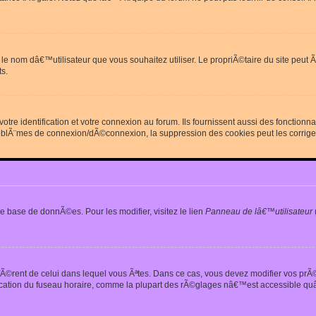
erdit le nom dâ€™utilisateur que vous souhaitez utiliser. Le propriÃ©taire du site
s.
re identification et votre connexion au forum. Ils fournissent aussi des fonctionn
oblÃ¨mes de connexion/dÃ©connexion, la suppression des cookies peut les corrige
e base de donnÃ©es. Pour les modifier, visitez le lien
Panneau de lâ€™utilisateur
iffÃ©rent de celui dans lequel vous Ãªtes. Dans ce cas, vous devez modifier vos pr
fication du fuseau horaire, comme la plupart des rÃ©glages nâ€™est accessible quâ