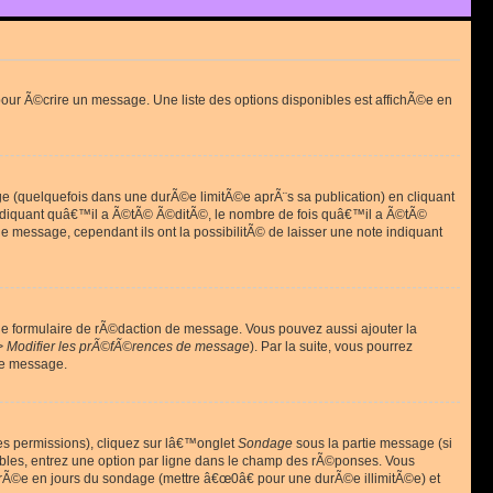
ur Ã©crire un message. Une liste des options disponibles est affichÃ©e en
(quelquefois dans une durÃ©e limitÃ©e aprÃ¨s sa publication) en cliquant
diquant quâ€™il a Ã©tÃ© Ã©ditÃ©, le nombre de fois quâ€™il a Ã©tÃ©
message, cependant ils ont la possibilitÃ© de laisser une note indiquant
le formulaire de rÃ©daction de message. Vous pouvez aussi ajouter la
> Modifier les prÃ©fÃ©rences de message
). Par la suite, vous pourrez
de message.
es permissions), cliquez sur lâ€™onglet
Sondage
sous la partie message (si
ibles, entrez une option par ligne dans le champ des rÃ©ponses. Vous
durÃ©e en jours du sondage (mettre â€œ0â€ pour une durÃ©e illimitÃ©e) et