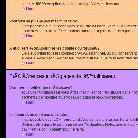
sorte, Ã lâ€™exception de celles soulignÃ©es ci-dessous.
Haut
Pourquoi ne puis-je pas mâ€™inscrire?
Il est possible que le propriÃ©taire du site ait banni votre IP ou int
nouvelles. Contactez lâ€™administrateur pour plus de renseignement
Haut
A quoi sert â€œSupprimer les cookies du forumâ€?
Cela supprime tous les cookies crÃ©Ã©s par phpBB3 qui conservent vot
si cela a Ã©tÃ© activÃ© par lâ€™administrateur. Si vous avez des pr
Haut
PrÃ©fÃ©rences et rÃ©glages de lâ€™utilisateur
Comment modifier mes rÃ©glages?
Tous vos rÃ©glages (si vous Ãªtes inscrit) sont enregistrÃ©s dans notr
permettra de modifier tous vos rÃ©glages et prÃ©fÃ©rences.
Haut
Les heures ne sont pas correctes!
Il est possible que lâ€™heure affichÃ©e soit sur un fuseau horaire d
Sydney, etc.) dans le panneau de lâ€™utilisateur. Notez que la modi
câ€™est le bon moment pour le faire.
Haut