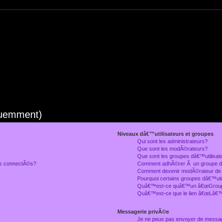
quemment)
Niveaux dâ€™utilisateurs et groupes
Qui sont les administrateurs?
Que sont les modÃ©rateurs?
Que sont les groupes dâ€™utilisat
rs connectÃ©s?
Comment adhÃ©rer Ã un groupe dâ
Comment devenir modÃ©rateur de
Pourquoi certains groupes dâ€™uti
Quâ€™est-ce quâ€™un â€œGroupe
Quâ€™est-ce que le lien â€œLâ€™
Messagerie privÃ©e
Je ne peux pas envoyer de messa