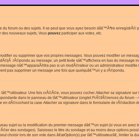
du forum ou des sujets. Il se peut que vous ayez besoin dâ€™Ãªtre enregistrÃ© po
r des nouveaux sujets, Vous
pouvez
participer aux votes, etc.
odifier ou supprimer que vos propres messages. Vous pouvez modifier un message 
Ã©jÃ rÃ©pondu au message, un petit texte sâ€™affichera en bas du message in
e message nâ€™apparaÃ®tra pas si un modÃ©rateur ou un administrateur modifie le 
euvent pas supprimer un message une fois que quelquâ€™un y a rÃ©pondu.
lâ€™utilisateur. Une fois crÃ©Ã©e, vous pouvez cocher
Attacher sa signature
sur 
espondante dans le panneau de lâ€™utilisateur (onglet
PrÃ©fÃ©rences du forum --
ge en dÃ©cochant la case
Attacher sa signature
dans le formulaire de rÃ©daction 
uveau sujet ou la modification du premier message dâ€™un sujet (si vous en avez l
Ã©er des sondages). Saisissez le titre du sondage et au moins deux options poss
t choisir lors de son vote dans â€œOption(s) par lâ€™utilisateurâ€, limiter la 