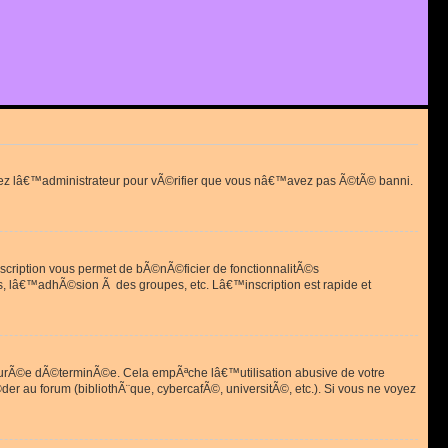
actez lâ€™administrateur pour vÃ©rifier que vous nâ€™avez pas Ã©tÃ© banni.
scription vous permet de bÃ©nÃ©ficier de fonctionnalitÃ©s
, lâ€™adhÃ©sion Ã des groupes, etc. Lâ€™inscription est rapide et
durÃ©e dÃ©terminÃ©e. Cela empÃªche lâ€™utilisation abusive de votre
r au forum (bibliothÃ¨que, cybercafÃ©, universitÃ©, etc.). Si vous ne voyez