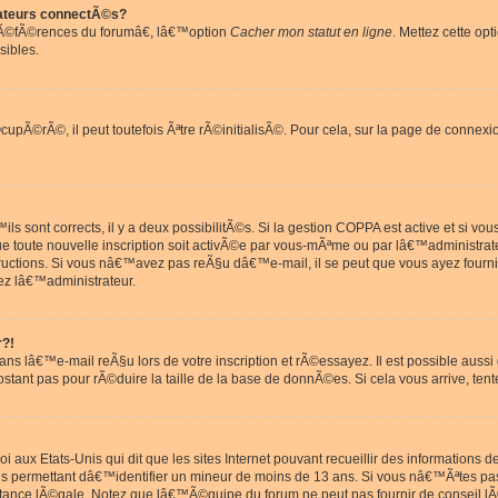
ateurs connectÃ©s?
rÃ©fÃ©rences du forumâ€, lâ€™option
Cacher mon statut en ligne
. Mettez cette opt
sibles.
pÃ©rÃ©, il peut toutefois Ãªtre rÃ©initialisÃ©. Pour cela, sur la page de connexi
ls sont corrects, il y a deux possibilitÃ©s. Si la gestion COPPA est active et si v
que toute nouvelle inscription soit activÃ©e par vous-mÃªme ou par lâ€™administrat
tructions. Si vous nâ€™avez pas reÃ§u dâ€™e-mail, il se peut que vous ayez fourni
ez lâ€™administrateur.
r?!
s lâ€™e-mail reÃ§u lors de votre inscription et rÃ©essayez. Il est possible aus
postant pas pour rÃ©duire la taille de la base de donnÃ©es. Si cela vous arrive, tent
oi aux Etats-Unis qui dit que les sites Internet pouvant recueillir des information
ons permettant dâ€™identifier un mineur de moins de 13 ans. Si vous nâ€™Ãªtes p
istance lÃ©gale. Notez que lâ€™Ã©quipe du forum ne peut pas fournir de conseil lÃ