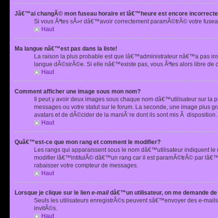
Jâ€™ai changÃ© mon fuseau horaire et lâ€™heure est encore incorrecte
Si vous Ãªtes sÃ»r dâ€™avoir correctement paramÃ©trÃ© votre fusea
Haut
Ma langue nâ€™est pas dans la liste!
La raison la plus probable est que lâ€™administrateur nâ€™a pas i
langue dÃ©sirÃ©e. Si elle nâ€™existe pas, vous Ãªtes alors libre de 
Haut
Comment afficher une image sous mon nom?
Il peut y avoir deux images sous chaque nom dâ€™utilisateur sur la
messages ou votre statut sur le forum. La seconde, une image plus
avatars et de dÃ©cider de la maniÃ¨re dont ils sont mis Ã dispositio
Haut
Quâ€™est-ce que mon rang et comment le modifier?
Les rangs qui apparaissent sous le nom dâ€™utilisateur indiquent le
modifier lâ€™intitulÃ© dâ€™un rang car il est paramÃ©trÃ© par lâ€™
rabaisser votre compteur de messages.
Haut
Lorsque je clique sur le lien
e-mail
dâ€™un utilisateur, on me demande de
Seuls les utilisateurs enregistrÃ©s peuvent sâ€™envoyer des e-mails 
invitÃ©s.
Haut