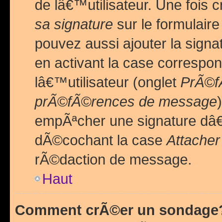
de lâ€™utilisateur. Une foi
sa signature
sur le formulair
pouvez aussi ajouter la sig
en activant la case correspo
lâ€™utilisateur (onglet
PrÃ©fÃ
prÃ©fÃ©rences de message
empÃªcher une signature dâ
dÃ©cochant la case
Attacher
rÃ©daction de message.
Haut
Comment crÃ©er un sondage