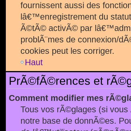
fournissent aussi des fonctio
lâ€™enregistrement du statut
Ã©tÃ© activÃ© par lâ€™admin
problÃ¨mes de connexion/dÃ©
cookies peut les corriger.
Haut
PrÃ©fÃ©rences et rÃ©gl
Comment modifier mes rÃ©gl
Tous vos rÃ©glages (si vous 
notre base de donnÃ©es. Pour 