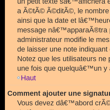
un petit texte sâ€™affichera
a Ã©tÃ© Ã©ditÃ©, le nombre 
ainsi que la date et lâ€™heur
message nâ€™apparaÃ®tra p
administrateur modifie le mes
de laisser une note indiquan
Notez que les utilisateurs n
une fois que quelquâ€™un y
Haut
Comment ajouter une signat
Vous devez dâ€™abord crÃ©e