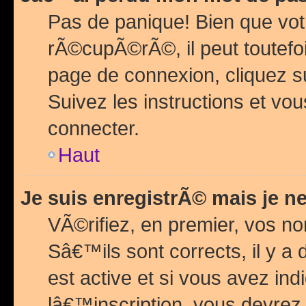
Pas de panique! Bien que vot
rÃ©cupÃ©rÃ©, il peut toutefois
page de connexion, cliquez 
Suivez les instructions et v
connecter.
Haut
Je suis enregistrÃ© mais je n
VÃ©rifiez, en premier, vos n
Sâ€™ils sont corrects, il y a
est active et si vous avez in
lâ€™inscription, vous devrez 