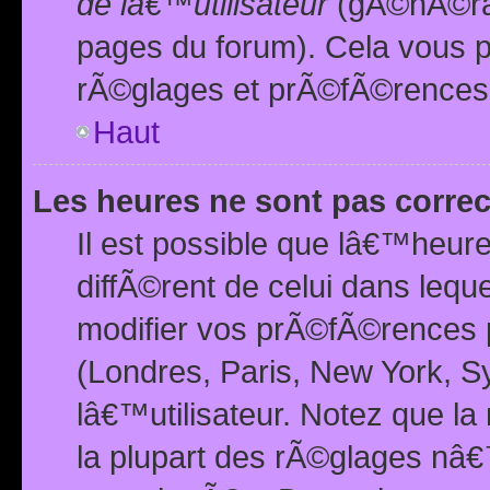
de lâ€™utilisateur
(gÃ©nÃ©ral
pages du forum). Cela vous p
rÃ©glages et prÃ©fÃ©rences
Haut
Les heures ne sont pas correc
Il est possible que lâ€™heure
diffÃ©rent de celui dans leq
modifier vos prÃ©fÃ©rences p
(Londres, Paris, New York, S
lâ€™utilisateur. Notez que la
la plupart des rÃ©glages nâ