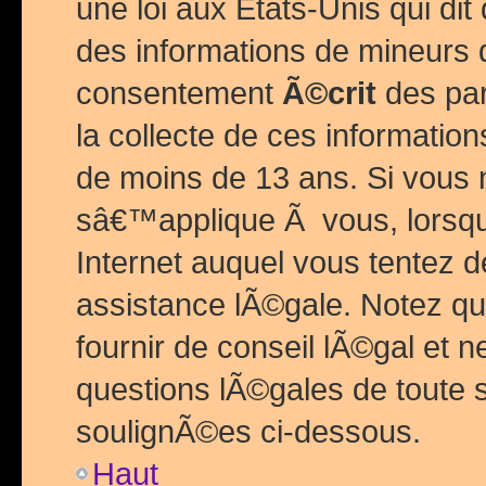
une loi aux Etats-Unis qui dit 
des informations de mineurs 
consentement
Ã©crit
des par
la collecte de ces informatio
de moins de 13 ans. Si vous
sâ€™applique Ã vous, lorsque
Internet auquel vous tentez 
assistance lÃ©gale. Notez q
fournir de conseil lÃ©gal et 
questions lÃ©gales de toute 
soulignÃ©es ci-dessous.
Haut