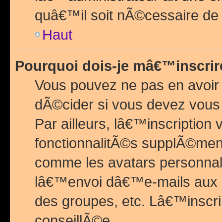
quâ€™il soit nÃ©cessaire de l
Haut
Pourquoi dois-je mâ€™inscrir
Vous pouvez ne pas en avoir
dÃ©cider si vous devez vous 
Par ailleurs, lâ€™inscriptio
fonctionnalitÃ©s supplÃ©ment
comme les avatars personnal
lâ€™envoi dâ€™e-mails aux
des groupes, etc. Lâ€™inscrip
conseillÃ©e.