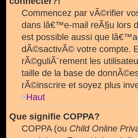
connecter?!
Commencez par vÃ©rifier vos
dans lâ€™e-mail reÃ§u lors de
est possible aussi que lâ€™a
dÃ©sactivÃ© votre compte. En 
rÃ©guliÃ¨rement les utilisate
taille de la base de donnÃ©es
rÃ©inscrire et soyez plus inve
Haut
Que signifie COPPA?
COPPA (ou
Child Online Priv