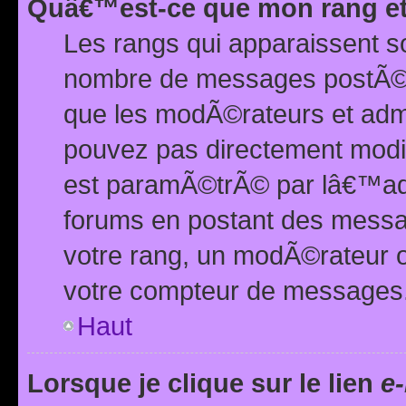
Quâ€™est-ce que mon rang et
Les rangs qui apparaissent s
nombre de messages postÃ©s ou
que les modÃ©rateurs et adm
pouvez pas directement modif
est paramÃ©trÃ© par lâ€™adm
forums en postant des mess
votre rang, un modÃ©rateur o
votre compteur de messages
Haut
Lorsque je clique sur le lien
e-