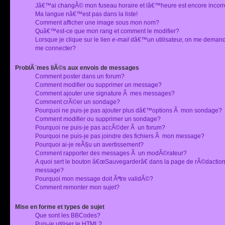
Jâ€™ai changÃ© mon fuseau horaire et lâ€™heure est encore incorr
Ma langue nâ€™est pas dans la liste!
Comment afficher une image sous mon nom?
Quâ€™est-ce que mon rang et comment le modifier?
Lorsque je clique sur le lien
e-mail
dâ€™un utilisateur, on me deman
me connecter?
ProblÃ¨mes liÃ©s aux envois de messages
Comment poster dans un forum?
Comment modifier ou supprimer un message?
Comment ajouter une signature Ã mes messages?
Comment crÃ©er un sondage?
Pourquoi ne puis-je pas ajouter plus dâ€™options Ã mon sondage?
Comment modifier ou supprimer un sondage?
Pourquoi ne puis-je pas accÃ©der Ã un forum?
Pourquoi ne puis-je pas joindre des fichiers Ã mon message?
Pourquoi ai-je reÃ§u un avertissement?
Comment rapporter des messages Ã un modÃ©rateur?
A quoi sert le bouton â€œSauvegarderâ€ dans la page de rÃ©dactio
message?
Pourquoi mon message doit Ãªtre validÃ©?
Comment remonter mon sujet?
Mise en forme et types de sujet
Que sont les BBCodes?
Puis-je utiliser le HTML?