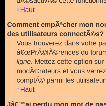
dÃ©sactivÃ© cette fonctionna
Haut
Comment empÃªcher mon nom 
des utilisateurs connectÃ©s?
Vous trouverez dans votre pa
â€œPrÃ©fÃ©rences du forum
ligne
. Mettez cette option sur
modÃ©rateurs et vous verrez 
comptÃ© parmi les utilisateurs
Haut
Jâ€™ai perdu mon mot de pas