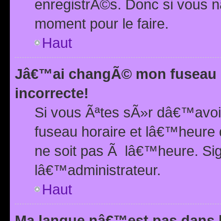
enregistrÃ©s. Donc si vous n
moment pour le faire.
Haut
Jâ€™ai changÃ© mon fuseau h
incorrecte!
Si vous Ãªtes sÃ»r dâ€™avo
fuseau horaire et lâ€™heure 
ne soit pas Ã lâ€™heure. Si
lâ€™administrateur.
Haut
Ma langue nâ€™est pas dans la