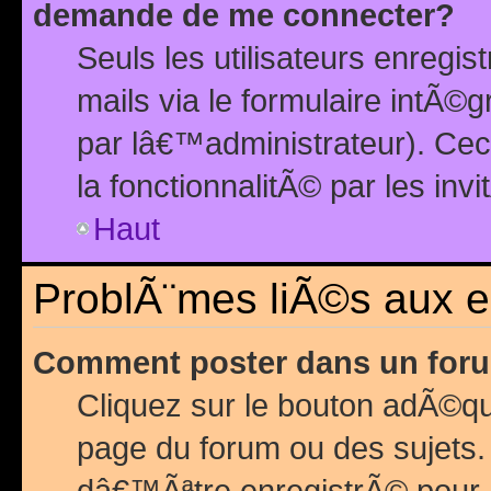
demande de me connecter?
Seuls les utilisateurs enreg
mails via le formulaire intÃ©
par lâ€™administrateur). Ce
la fonctionnalitÃ© par les inv
Haut
ProblÃ¨mes liÃ©s aux 
Comment poster dans un for
Cliquez sur le bouton adÃ©q
page du forum ou des sujets.
dâ€™Ãªtre enregistrÃ© pour 