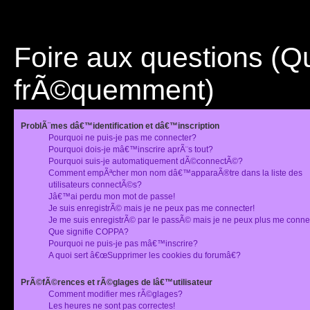
Foire aux questions (
frÃ©quemment)
ProblÃ¨mes dâ€™identification et dâ€™inscription
Pourquoi ne puis-je pas me connecter?
Pourquoi dois-je mâ€™inscrire aprÃ¨s tout?
Pourquoi suis-je automatiquement dÃ©connectÃ©?
Comment empÃªcher mon nom dâ€™apparaÃ®tre dans la liste des
utilisateurs connectÃ©s?
Jâ€™ai perdu mon mot de passe!
Je suis enregistrÃ© mais je ne peux pas me connecter!
Je me suis enregistrÃ© par le passÃ© mais je ne peux plus me conne
Que signifie COPPA?
Pourquoi ne puis-je pas mâ€™inscrire?
A quoi sert â€œSupprimer les cookies du forumâ€?
PrÃ©fÃ©rences et rÃ©glages de lâ€™utilisateur
Comment modifier mes rÃ©glages?
Les heures ne sont pas correctes!