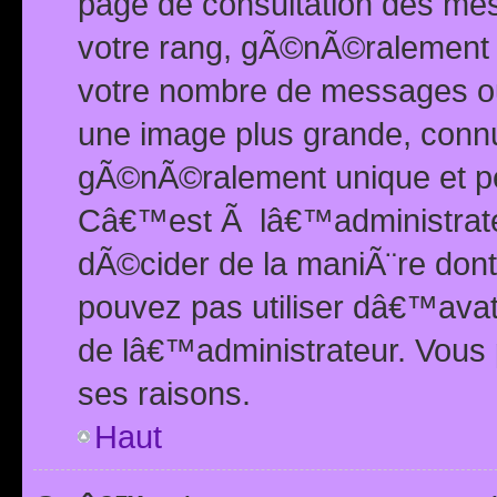
page de consultation des me
votre rang, gÃ©nÃ©ralement d
votre nombre de messages ou 
une image plus grande, conn
gÃ©nÃ©ralement unique et per
Câ€™est Ã lâ€™administrateu
dÃ©cider de la maniÃ¨re dont 
pouvez pas utiliser dâ€™ava
de lâ€™administrateur. Vous 
ses raisons.
Haut