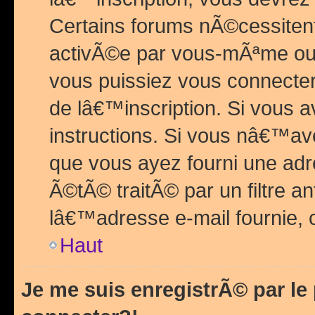
Certains forums nÃ©cessitent 
activÃ©e par vous-mÃªme ou 
vous puissiez vous connecter.
de lâ€™inscription. Si vous a
instructions. Si vous nâ€™av
que vous ayez fourni une adr
Ã©tÃ© traitÃ© par un filtre a
lâ€™adresse e-mail fournie, 
Haut
Je me suis enregistrÃ© par l