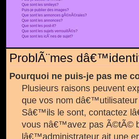
Que sont les smileys?
Puis-je publier des images?
Que sont les annonces gÃ©nÃ©rales?
Que sont les annonces?
Que sont les post-it?
Que sont les sujets verrouillÃ©s?
Que sont les icÃ´nes de sujet?
ProblÃ¨mes dâ€™identif
Pourquoi ne puis-je pas me c
Plusieurs raisons peuvent exp
que vos nom dâ€™utilisateur 
Sâ€™ils le sont, contactez l
vous nâ€™avez pas Ã©tÃ© ban
lâ€™administrateur ait une er