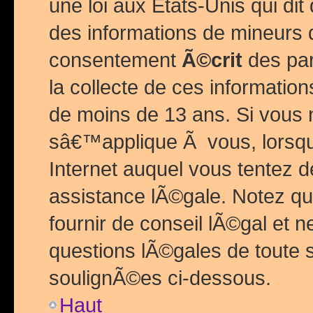
une loi aux Etats-Unis qui dit 
des informations de mineurs 
consentement
Ã©crit
des par
la collecte de ces informatio
de moins de 13 ans. Si vous
sâ€™applique Ã vous, lorsque
Internet auquel vous tentez 
assistance lÃ©gale. Notez q
fournir de conseil lÃ©gal et 
questions lÃ©gales de toute 
soulignÃ©es ci-dessous.
Haut