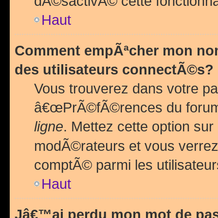
dÃ©sactivÃ© cette fonctionna
Haut
Comment empÃªcher mon nom 
des utilisateurs connectÃ©s?
Vous trouverez dans votre pa
â€œPrÃ©fÃ©rences du forum
ligne
. Mettez cette option sur
modÃ©rateurs et vous verrez 
comptÃ© parmi les utilisateurs
Haut
Jâ€™ai perdu mon mot de pas