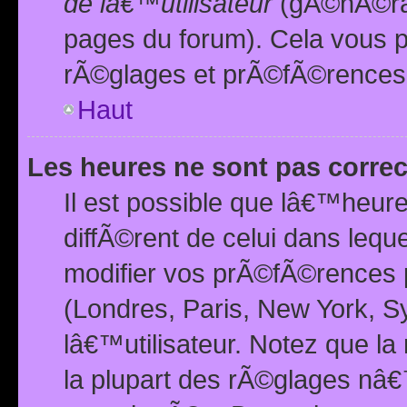
de lâ€™utilisateur
(gÃ©nÃ©ral
pages du forum). Cela vous p
rÃ©glages et prÃ©fÃ©rences
Haut
Les heures ne sont pas correc
Il est possible que lâ€™heure
diffÃ©rent de celui dans leq
modifier vos prÃ©fÃ©rences p
(Londres, Paris, New York, S
lâ€™utilisateur. Notez que la
la plupart des rÃ©glages nâ