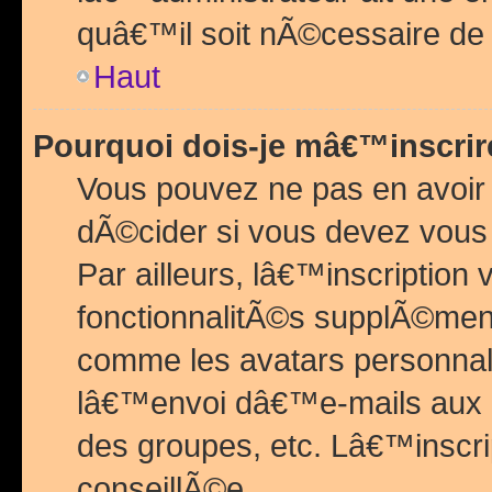
quâ€™il soit nÃ©cessaire de l
Haut
Pourquoi dois-je mâ€™inscrir
Vous pouvez ne pas en avoir
dÃ©cider si vous devez vous 
Par ailleurs, lâ€™inscriptio
fonctionnalitÃ©s supplÃ©ment
comme les avatars personnal
lâ€™envoi dâ€™e-mails aux
des groupes, etc. Lâ€™inscrip
conseillÃ©e.