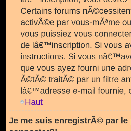
Certains forums nÃ©cessitent 
activÃ©e par vous-mÃªme ou 
vous puissiez vous connecter.
de lâ€™inscription. Si vous a
instructions. Si vous nâ€™av
que vous ayez fourni une adr
Ã©tÃ© traitÃ© par un filtre a
lâ€™adresse e-mail fournie, 
Haut
Je me suis enregistrÃ© par l