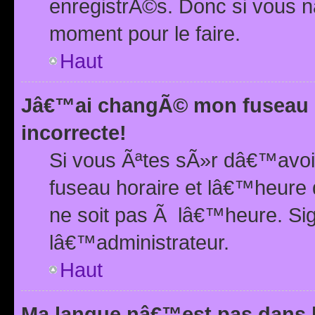
enregistrÃ©s. Donc si vous n
moment pour le faire.
Haut
Jâ€™ai changÃ© mon fuseau h
incorrecte!
Si vous Ãªtes sÃ»r dâ€™avo
fuseau horaire et lâ€™heure 
ne soit pas Ã lâ€™heure. Si
lâ€™administrateur.
Haut
Ma langue nâ€™est pas dans la