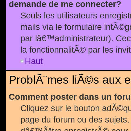
demande de me connecter?
Seuls les utilisateurs enreg
mails via le formulaire intÃ©
par lâ€™administrateur). Ce
la fonctionnalitÃ© par les inv
Haut
ProblÃ¨mes liÃ©s aux 
Comment poster dans un for
Cliquez sur le bouton adÃ©q
page du forum ou des sujets.
dâ€™Ãªtre enregistrÃ© pour 