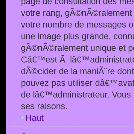
page de consultation des me
votre rang, gÃ©nÃ©ralement d
votre nombre de messages ou 
une image plus grande, conn
gÃ©nÃ©ralement unique et per
Câ€™est Ã lâ€™administrateu
dÃ©cider de la maniÃ¨re dont 
pouvez pas utiliser dâ€™ava
de lâ€™administrateur. Vous 
ses raisons.
Haut