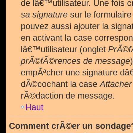
de lâ€™utilisateur. Une foi
sa signature
sur le formulair
pouvez aussi ajouter la sig
en activant la case correspo
lâ€™utilisateur (onglet
PrÃ©fÃ
prÃ©fÃ©rences de message
empÃªcher une signature dâ
dÃ©cochant la case
Attacher
rÃ©daction de message.
Haut
Comment crÃ©er un sondage