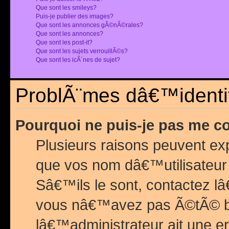
Que sont les smileys?
Puis-je publier des images?
Que sont les annonces gÃ©nÃ©rales?
Que sont les annonces?
Que sont les post-it?
Que sont les sujets verrouillÃ©s?
Que sont les icÃ´nes de sujet?
ProblÃ¨mes dâ€™identif
Pourquoi ne puis-je pas me c
Plusieurs raisons peuvent exp
que vos nom dâ€™utilisateur 
Sâ€™ils le sont, contactez l
vous nâ€™avez pas Ã©tÃ© ban
lâ€™administrateur ait une er