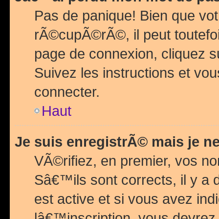
Pas de panique! Bien que vot
rÃ©cupÃ©rÃ©, il peut toutefois
page de connexion, cliquez 
Suivez les instructions et v
connecter.
Haut
Je suis enregistrÃ© mais je n
VÃ©rifiez, en premier, vos n
Sâ€™ils sont corrects, il y a
est active et si vous avez in
lâ€™inscription, vous devrez 