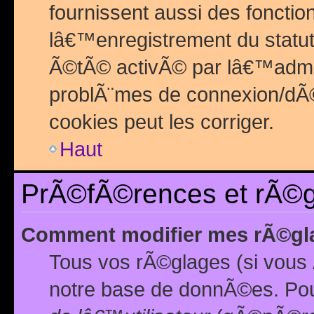
fournissent aussi des fonctio
lâ€™enregistrement du statut
Ã©tÃ© activÃ© par lâ€™admin
problÃ¨mes de connexion/dÃ©
cookies peut les corriger.
Haut
PrÃ©fÃ©rences et rÃ©gl
Comment modifier mes rÃ©gl
Tous vos rÃ©glages (si vous 
notre base de donnÃ©es. Pour 