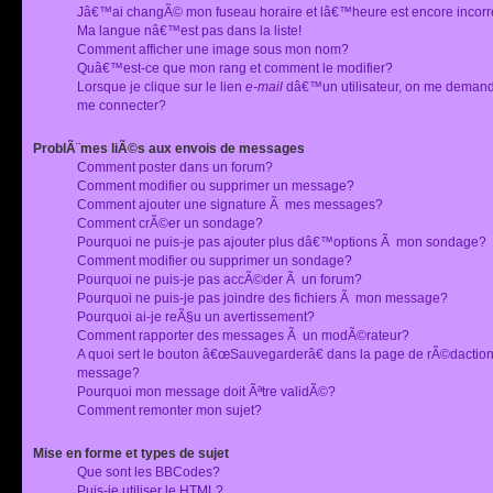
Jâ€™ai changÃ© mon fuseau horaire et lâ€™heure est encore incorr
Ma langue nâ€™est pas dans la liste!
Comment afficher une image sous mon nom?
Quâ€™est-ce que mon rang et comment le modifier?
Lorsque je clique sur le lien
e-mail
dâ€™un utilisateur, on me deman
me connecter?
ProblÃ¨mes liÃ©s aux envois de messages
Comment poster dans un forum?
Comment modifier ou supprimer un message?
Comment ajouter une signature Ã mes messages?
Comment crÃ©er un sondage?
Pourquoi ne puis-je pas ajouter plus dâ€™options Ã mon sondage?
Comment modifier ou supprimer un sondage?
Pourquoi ne puis-je pas accÃ©der Ã un forum?
Pourquoi ne puis-je pas joindre des fichiers Ã mon message?
Pourquoi ai-je reÃ§u un avertissement?
Comment rapporter des messages Ã un modÃ©rateur?
A quoi sert le bouton â€œSauvegarderâ€ dans la page de rÃ©dactio
message?
Pourquoi mon message doit Ãªtre validÃ©?
Comment remonter mon sujet?
Mise en forme et types de sujet
Que sont les BBCodes?
Puis-je utiliser le HTML?