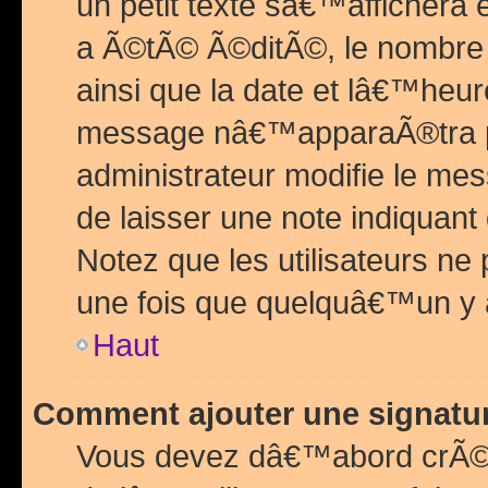
un petit texte sâ€™affichera
a Ã©tÃ© Ã©ditÃ©, le nombre 
ainsi que la date et lâ€™heur
message nâ€™apparaÃ®tra p
administrateur modifie le mes
de laisser une note indiquan
Notez que les utilisateurs n
une fois que quelquâ€™un y
Haut
Comment ajouter une signat
Vous devez dâ€™abord crÃ©e