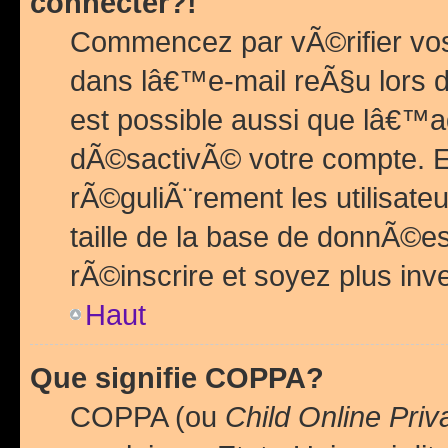
connecter?!
Commencez par vÃ©rifier vos
dans lâ€™e-mail reÃ§u lors de
est possible aussi que lâ€™a
dÃ©sactivÃ© votre compte. En 
rÃ©guliÃ¨rement les utilisate
taille de la base de donnÃ©es
rÃ©inscrire et soyez plus inve
Haut
Que signifie COPPA?
COPPA (ou
Child Online Priv