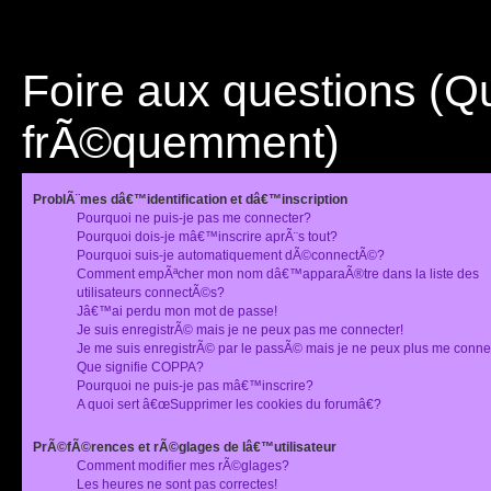
Foire aux questions (
frÃ©quemment)
ProblÃ¨mes dâ€™identification et dâ€™inscription
Pourquoi ne puis-je pas me connecter?
Pourquoi dois-je mâ€™inscrire aprÃ¨s tout?
Pourquoi suis-je automatiquement dÃ©connectÃ©?
Comment empÃªcher mon nom dâ€™apparaÃ®tre dans la liste des
utilisateurs connectÃ©s?
Jâ€™ai perdu mon mot de passe!
Je suis enregistrÃ© mais je ne peux pas me connecter!
Je me suis enregistrÃ© par le passÃ© mais je ne peux plus me conne
Que signifie COPPA?
Pourquoi ne puis-je pas mâ€™inscrire?
A quoi sert â€œSupprimer les cookies du forumâ€?
PrÃ©fÃ©rences et rÃ©glages de lâ€™utilisateur
Comment modifier mes rÃ©glages?
Les heures ne sont pas correctes!