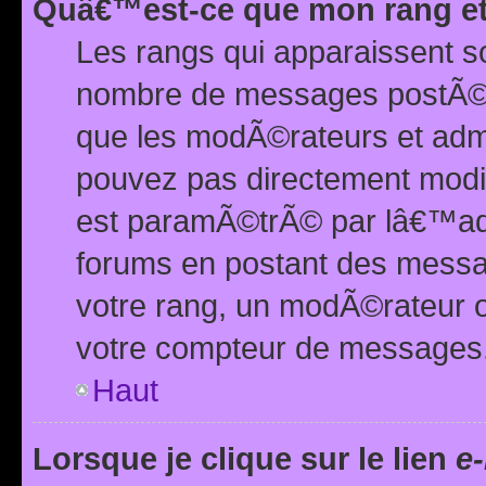
Quâ€™est-ce que mon rang et
Les rangs qui apparaissent s
nombre de messages postÃ©s ou
que les modÃ©rateurs et adm
pouvez pas directement modif
est paramÃ©trÃ© par lâ€™adm
forums en postant des mess
votre rang, un modÃ©rateur o
votre compteur de messages
Haut
Lorsque je clique sur le lien
e-