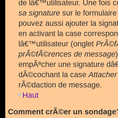
de lâ€™utilisateur. Une foi
sa signature
sur le formulair
pouvez aussi ajouter la sig
en activant la case correspo
lâ€™utilisateur (onglet
PrÃ©fÃ
prÃ©fÃ©rences de message
empÃªcher une signature dâ
dÃ©cochant la case
Attacher
rÃ©daction de message.
Haut
Comment crÃ©er un sondage