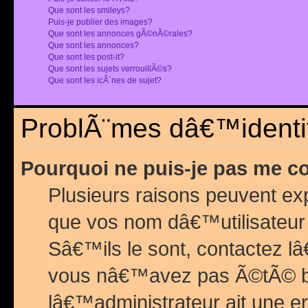
Que sont les smileys?
Puis-je publier des images?
Que sont les annonces gÃ©nÃ©rales?
Que sont les annonces?
Que sont les post-it?
Que sont les sujets verrouillÃ©s?
Que sont les icÃ´nes de sujet?
ProblÃ¨mes dâ€™identif
Pourquoi ne puis-je pas me c
Plusieurs raisons peuvent exp
que vos nom dâ€™utilisateur 
Sâ€™ils le sont, contactez l
vous nâ€™avez pas Ã©tÃ© ban
lâ€™administrateur ait une er