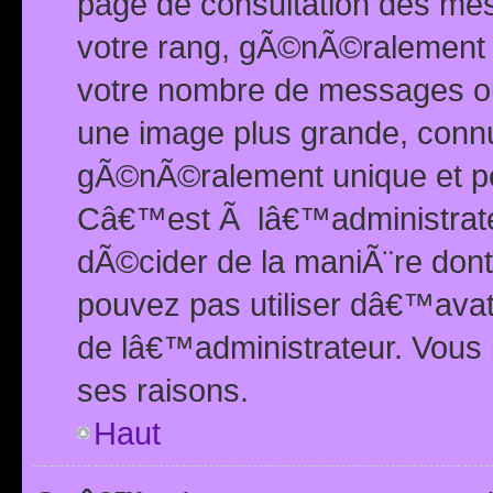
page de consultation des me
votre rang, gÃ©nÃ©ralement d
votre nombre de messages ou 
une image plus grande, conn
gÃ©nÃ©ralement unique et per
Câ€™est Ã lâ€™administrateu
dÃ©cider de la maniÃ¨re dont 
pouvez pas utiliser dâ€™ava
de lâ€™administrateur. Vous 
ses raisons.
Haut