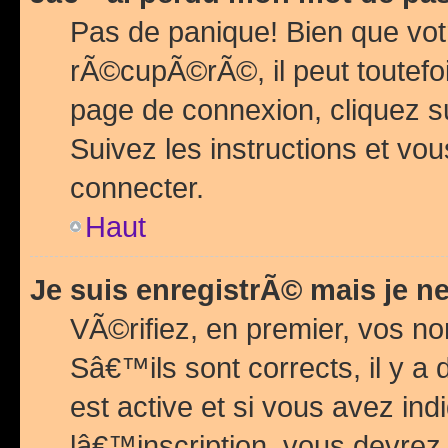
Pas de panique! Bien que vot
rÃ©cupÃ©rÃ©, il peut toutefois
page de connexion, cliquez 
Suivez les instructions et v
connecter.
Haut
Je suis enregistrÃ© mais je n
VÃ©rifiez, en premier, vos n
Sâ€™ils sont corrects, il y a
est active et si vous avez in
lâ€™inscription, vous devrez 