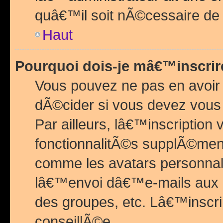
quâ€™il soit nÃ©cessaire de l
Haut
Pourquoi dois-je mâ€™inscrir
Vous pouvez ne pas en avoir
dÃ©cider si vous devez vous 
Par ailleurs, lâ€™inscriptio
fonctionnalitÃ©s supplÃ©ment
comme les avatars personnal
lâ€™envoi dâ€™e-mails aux
des groupes, etc. Lâ€™inscrip
conseillÃ©e.