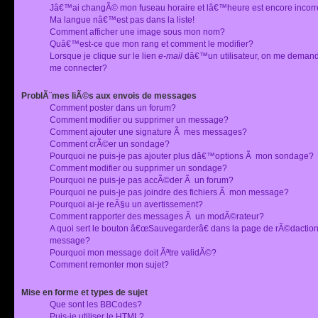
Jâ€™ai changÃ© mon fuseau horaire et lâ€™heure est encore incorr
Ma langue nâ€™est pas dans la liste!
Comment afficher une image sous mon nom?
Quâ€™est-ce que mon rang et comment le modifier?
Lorsque je clique sur le lien
e-mail
dâ€™un utilisateur, on me deman
me connecter?
ProblÃ¨mes liÃ©s aux envois de messages
Comment poster dans un forum?
Comment modifier ou supprimer un message?
Comment ajouter une signature Ã mes messages?
Comment crÃ©er un sondage?
Pourquoi ne puis-je pas ajouter plus dâ€™options Ã mon sondage?
Comment modifier ou supprimer un sondage?
Pourquoi ne puis-je pas accÃ©der Ã un forum?
Pourquoi ne puis-je pas joindre des fichiers Ã mon message?
Pourquoi ai-je reÃ§u un avertissement?
Comment rapporter des messages Ã un modÃ©rateur?
A quoi sert le bouton â€œSauvegarderâ€ dans la page de rÃ©dactio
message?
Pourquoi mon message doit Ãªtre validÃ©?
Comment remonter mon sujet?
Mise en forme et types de sujet
Que sont les BBCodes?
Puis-je utiliser le HTML?