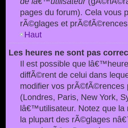
de lâ€™utilisateur
(gÃ©nÃ©ral
pages du forum). Cela vous p
rÃ©glages et prÃ©fÃ©rences
Haut
Les heures ne sont pas correc
Il est possible que lâ€™heure
diffÃ©rent de celui dans leq
modifier vos prÃ©fÃ©rences p
(Londres, Paris, New York, S
lâ€™utilisateur. Notez que la
la plupart des rÃ©glages nâ