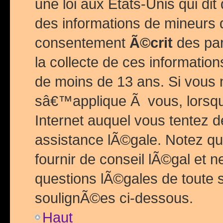
une loi aux Etats-Unis qui dit 
des informations de mineurs 
consentement
Ã©crit
des par
la collecte de ces informatio
de moins de 13 ans. Si vous
sâ€™applique Ã vous, lorsque
Internet auquel vous tentez 
assistance lÃ©gale. Notez q
fournir de conseil lÃ©gal et 
questions lÃ©gales de toute 
soulignÃ©es ci-dessous.
Haut