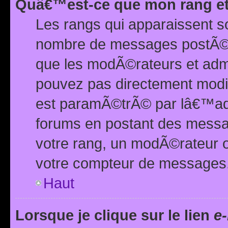
Quâ€™est-ce que mon rang et
Les rangs qui apparaissent s
nombre de messages postÃ©s ou
que les modÃ©rateurs et adm
pouvez pas directement modif
est paramÃ©trÃ© par lâ€™adm
forums en postant des mess
votre rang, un modÃ©rateur o
votre compteur de messages
Haut
Lorsque je clique sur le lien
e-