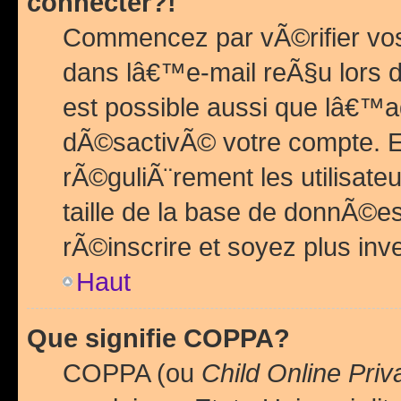
connecter?!
Commencez par vÃ©rifier vos
dans lâ€™e-mail reÃ§u lors de
est possible aussi que lâ€™a
dÃ©sactivÃ© votre compte. En 
rÃ©guliÃ¨rement les utilisate
taille de la base de donnÃ©es
rÃ©inscrire et soyez plus inve
Haut
Que signifie COPPA?
COPPA (ou
Child Online Priv