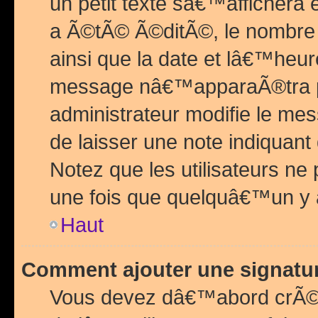
un petit texte sâ€™affichera
a Ã©tÃ© Ã©ditÃ©, le nombre 
ainsi que la date et lâ€™heur
message nâ€™apparaÃ®tra p
administrateur modifie le mes
de laisser une note indiquan
Notez que les utilisateurs n
une fois que quelquâ€™un y
Haut
Comment ajouter une signat
Vous devez dâ€™abord crÃ©e