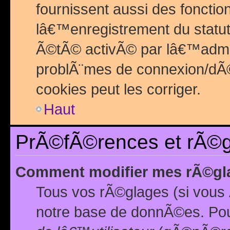
fournissent aussi des fonctio
lâ€™enregistrement du statut
Ã©tÃ© activÃ© par lâ€™admin
problÃ¨mes de connexion/dÃ©
cookies peut les corriger.
Haut
PrÃ©fÃ©rences et rÃ©gl
Comment modifier mes rÃ©gl
Tous vos rÃ©glages (si vous 
notre base de donnÃ©es. Pour 