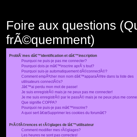
Foire aux questions (
frÃ©quemment)
ProblÃ¨mes dâ€™identification et dâ€™inscription
Pourquoi ne puis-je pas me connecter?
Pourquoi dois-je mâ€™inscrire aprÃ¨s tout?
Pourquoi suis-je automatiquement dÃ©connectÃ©?
Comment empÃªcher mon nom dâ€™apparaÃ®tre dans la liste des
utilisateurs connectÃ©s?
Jâ€™ai perdu mon mot de passe!
Je suis enregistrÃ© mais je ne peux pas me connecter!
Je me suis enregistrÃ© par le passÃ© mais je ne peux plus me conne
Que signifie COPPA?
Pourquoi ne puis-je pas mâ€™inscrire?
A quoi sert â€œSupprimer les cookies du forumâ€?
PrÃ©fÃ©rences et rÃ©glages de lâ€™utilisateur
Comment modifier mes rÃ©glages?
Les heures ne sont pas correctes!