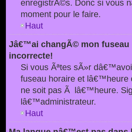
enregistrÃ©s. Donc si vous n
moment pour le faire.
Haut
Jâ€™ai changÃ© mon fuseau h
incorrecte!
Si vous Ãªtes sÃ»r dâ€™avo
fuseau horaire et lâ€™heure 
ne soit pas Ã lâ€™heure. Si
lâ€™administrateur.
Haut
Ma langue nâ€™est pas dans la