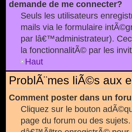
demande de me connecter?
Seuls les utilisateurs enreg
mails via le formulaire intÃ©
par lâ€™administrateur). Ce
la fonctionnalitÃ© par les inv
Haut
ProblÃ¨mes liÃ©s aux 
Comment poster dans un for
Cliquez sur le bouton adÃ©q
page du forum ou des sujets.
dâ€™Ãªtre enregistrÃ© pour 