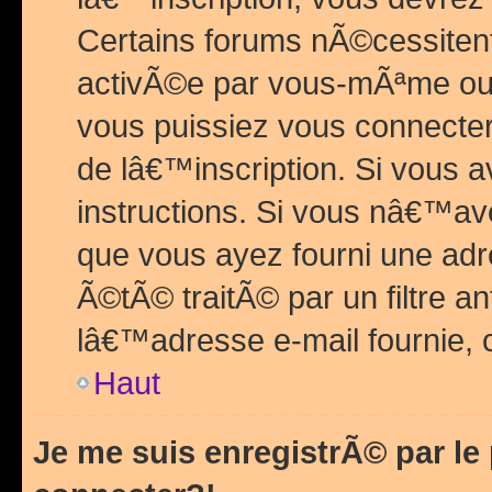
Certains forums nÃ©cessitent 
activÃ©e par vous-mÃªme ou 
vous puissiez vous connecter.
de lâ€™inscription. Si vous a
instructions. Si vous nâ€™av
que vous ayez fourni une adr
Ã©tÃ© traitÃ© par un filtre a
lâ€™adresse e-mail fournie, 
Haut
Je me suis enregistrÃ© par l