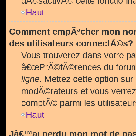
dÃ©sactivÃ© cette fonctionna
Haut
Comment empÃªcher mon nom 
des utilisateurs connectÃ©s?
Vous trouverez dans votre pa
â€œPrÃ©fÃ©rences du forum
ligne
. Mettez cette option sur
modÃ©rateurs et vous verrez 
comptÃ© parmi les utilisateurs
Haut
Jâ€™ai perdu mon mot de pas