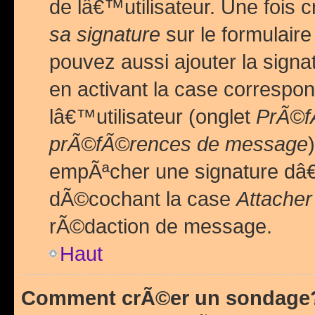
de lâ€™utilisateur. Une foi
sa signature
sur le formulair
pouvez aussi ajouter la sig
en activant la case correspo
lâ€™utilisateur (onglet
PrÃ©fÃ
prÃ©fÃ©rences de message
empÃªcher une signature dâ
dÃ©cochant la case
Attacher
rÃ©daction de message.
Haut
Comment crÃ©er un sondage