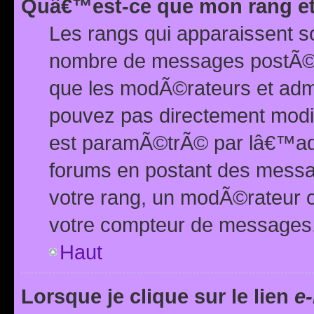
Quâ€™est-ce que mon rang et
Les rangs qui apparaissent s
nombre de messages postÃ©s ou
que les modÃ©rateurs et adm
pouvez pas directement modif
est paramÃ©trÃ© par lâ€™adm
forums en postant des mess
votre rang, un modÃ©rateur o
votre compteur de messages
Haut
Lorsque je clique sur le lien
e-