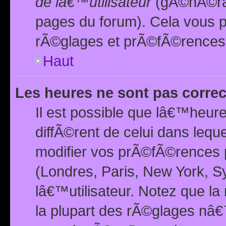
de lâ€™utilisateur
(gÃ©nÃ©ral
pages du forum). Cela vous p
rÃ©glages et prÃ©fÃ©rences
Haut
Les heures ne sont pas correc
Il est possible que lâ€™heure
diffÃ©rent de celui dans leq
modifier vos prÃ©fÃ©rences p
(Londres, Paris, New York, S
lâ€™utilisateur. Notez que la
la plupart des rÃ©glages nâ