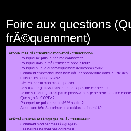
Foire aux questions (
frÃ©quemment)
ProblÃ¨mes dâ€™identification et dâ€™inscription
Pourquoi ne puis-je pas me connecter?
Pourquoi dois-je mâ€™inscrire aprÃ¨s tout?
Pourquoi suis-je automatiquement dÃ©connectÃ©?
Comment empÃªcher mon nom dâ€™apparaÃ®tre dans la liste des
utilisateurs connectÃ©s?
Jâ€™ai perdu mon mot de passe!
Je suis enregistrÃ© mais je ne peux pas me connecter!
Je me suis enregistrÃ© par le passÃ© mais je ne peux plus me conne
Que signifie COPPA?
Pourquoi ne puis-je pas mâ€™inscrire?
A quoi sert â€œSupprimer les cookies du forumâ€?
PrÃ©fÃ©rences et rÃ©glages de lâ€™utilisateur
Comment modifier mes rÃ©glages?
Les heures ne sont pas correctes!