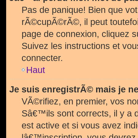
Pas de panique! Bien que vot
rÃ©cupÃ©rÃ©, il peut toutefois
page de connexion, cliquez 
Suivez les instructions et v
connecter.
Haut
Je suis enregistrÃ© mais je n
VÃ©rifiez, en premier, vos n
Sâ€™ils sont corrects, il y a
est active et si vous avez in
lâ€™inscription, vous devrez 