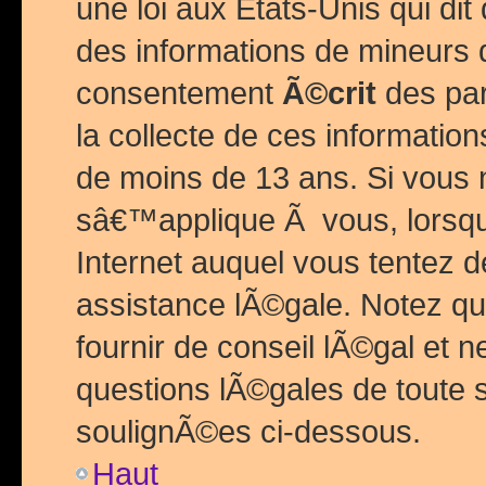
une loi aux Etats-Unis qui dit 
des informations de mineurs 
consentement
Ã©crit
des par
la collecte de ces informatio
de moins de 13 ans. Si vous
sâ€™applique Ã vous, lorsque
Internet auquel vous tentez 
assistance lÃ©gale. Notez q
fournir de conseil lÃ©gal et 
questions lÃ©gales de toute 
soulignÃ©es ci-dessous.
Haut