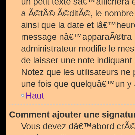
un petit texte sâ€™affichera
a Ã©tÃ© Ã©ditÃ©, le nombre 
ainsi que la date et lâ€™heur
message nâ€™apparaÃ®tra p
administrateur modifie le mes
de laisser une note indiquan
Notez que les utilisateurs n
une fois que quelquâ€™un y
Haut
Comment ajouter une signat
Vous devez dâ€™abord crÃ©e