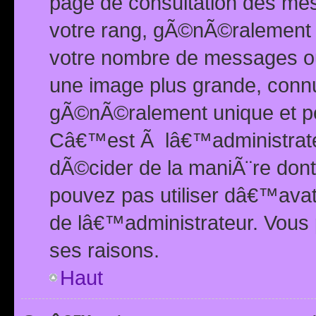
page de consultation des me
votre rang, gÃ©nÃ©ralement d
votre nombre de messages ou 
une image plus grande, conn
gÃ©nÃ©ralement unique et per
Câ€™est Ã lâ€™administrateu
dÃ©cider de la maniÃ¨re dont 
pouvez pas utiliser dâ€™ava
de lâ€™administrateur. Vous 
ses raisons.
Haut