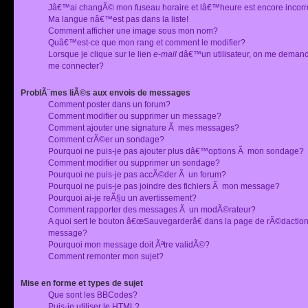
Jâ€™ai changÃ© mon fuseau horaire et lâ€™heure est encore incorr
Ma langue nâ€™est pas dans la liste!
Comment afficher une image sous mon nom?
Quâ€™est-ce que mon rang et comment le modifier?
Lorsque je clique sur le lien
e-mail
dâ€™un utilisateur, on me deman
me connecter?
ProblÃ¨mes liÃ©s aux envois de messages
Comment poster dans un forum?
Comment modifier ou supprimer un message?
Comment ajouter une signature Ã mes messages?
Comment crÃ©er un sondage?
Pourquoi ne puis-je pas ajouter plus dâ€™options Ã mon sondage?
Comment modifier ou supprimer un sondage?
Pourquoi ne puis-je pas accÃ©der Ã un forum?
Pourquoi ne puis-je pas joindre des fichiers Ã mon message?
Pourquoi ai-je reÃ§u un avertissement?
Comment rapporter des messages Ã un modÃ©rateur?
A quoi sert le bouton â€œSauvegarderâ€ dans la page de rÃ©dactio
message?
Pourquoi mon message doit Ãªtre validÃ©?
Comment remonter mon sujet?
Mise en forme et types de sujet
Que sont les BBCodes?
Puis-je utiliser le HTML?