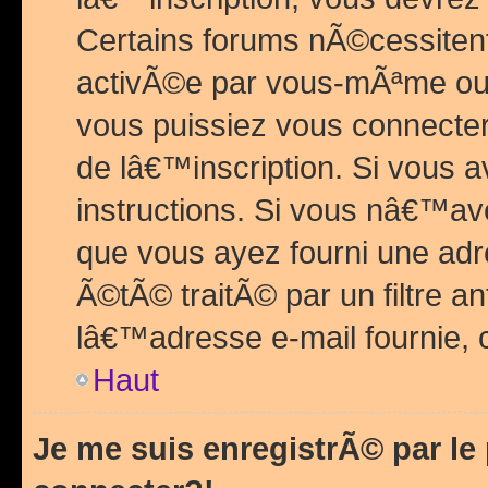
Certains forums nÃ©cessitent 
activÃ©e par vous-mÃªme ou 
vous puissiez vous connecter.
de lâ€™inscription. Si vous a
instructions. Si vous nâ€™av
que vous ayez fourni une adr
Ã©tÃ© traitÃ© par un filtre a
lâ€™adresse e-mail fournie, 
Haut
Je me suis enregistrÃ© par l