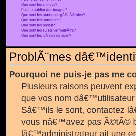
Que sont les smileys?
Puis-je publier des images?
Que sont les annonces gÃ©nÃ©rales?
Que sont les annonces?
Que sont les post-it?
Que sont les sujets verrouillÃ©s?
Que sont les icÃ´nes de sujet?
ProblÃ¨mes dâ€™identif
Pourquoi ne puis-je pas me c
Plusieurs raisons peuvent exp
que vos nom dâ€™utilisateur 
Sâ€™ils le sont, contactez l
vous nâ€™avez pas Ã©tÃ© ban
lâ€™administrateur ait une er