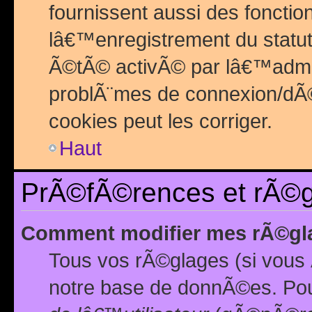
fournissent aussi des fonctio
lâ€™enregistrement du statut
Ã©tÃ© activÃ© par lâ€™admin
problÃ¨mes de connexion/dÃ©
cookies peut les corriger.
Haut
PrÃ©fÃ©rences et rÃ©gl
Comment modifier mes rÃ©gl
Tous vos rÃ©glages (si vous 
notre base de donnÃ©es. Pour 