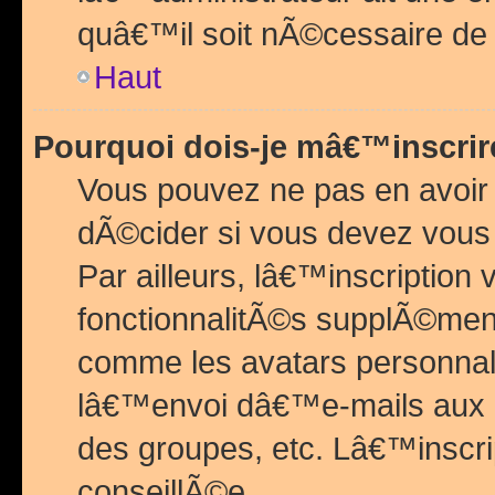
quâ€™il soit nÃ©cessaire de l
Haut
Pourquoi dois-je mâ€™inscrir
Vous pouvez ne pas en avoir
dÃ©cider si vous devez vous 
Par ailleurs, lâ€™inscriptio
fonctionnalitÃ©s supplÃ©ment
comme les avatars personnal
lâ€™envoi dâ€™e-mails aux
des groupes, etc. Lâ€™inscrip
conseillÃ©e.