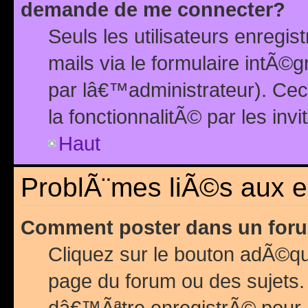
demande de me connecter?
Seuls les utilisateurs enreg
mails via le formulaire intÃ©
par lâ€™administrateur). Ce
la fonctionnalitÃ© par les inv
Haut
ProblÃ¨mes liÃ©s aux 
Comment poster dans un for
Cliquez sur le bouton adÃ©q
page du forum ou des sujets.
dâ€™Ãªtre enregistrÃ© pour 