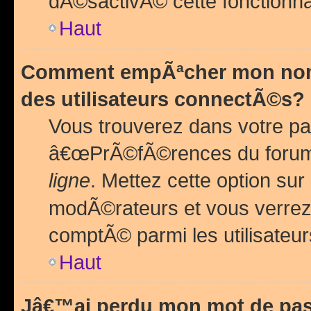
dÃ©sactivÃ© cette fonctionna
Haut
Comment empÃªcher mon nom 
des utilisateurs connectÃ©s?
Vous trouverez dans votre pa
â€œPrÃ©fÃ©rences du forum
ligne
. Mettez cette option sur
modÃ©rateurs et vous verrez 
comptÃ© parmi les utilisateurs
Haut
Jâ€™ai perdu mon mot de pas