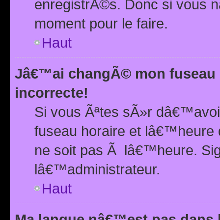
enregistrÃ©s. Donc si vous n
moment pour le faire.
Haut
Jâ€™ai changÃ© mon fuseau h
incorrecte!
Si vous Ãªtes sÃ»r dâ€™avo
fuseau horaire et lâ€™heure 
ne soit pas Ã lâ€™heure. Si
lâ€™administrateur.
Haut
Ma langue nâ€™est pas dans la