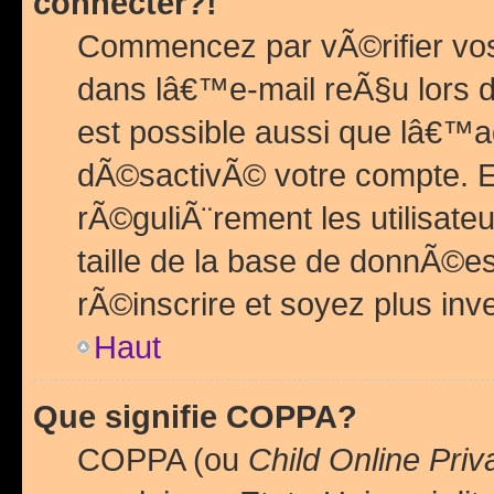
connecter?!
Commencez par vÃ©rifier vos
dans lâ€™e-mail reÃ§u lors de
est possible aussi que lâ€™a
dÃ©sactivÃ© votre compte. En 
rÃ©guliÃ¨rement les utilisate
taille de la base de donnÃ©es
rÃ©inscrire et soyez plus inve
Haut
Que signifie COPPA?
COPPA (ou
Child Online Priv