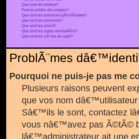
Que sont les smileys?
Puis-je publier des images?
Que sont les annonces gÃ©nÃ©rales?
Que sont les annonces?
Que sont les post-it?
Que sont les sujets verrouillÃ©s?
Que sont les icÃ´nes de sujet?
ProblÃ¨mes dâ€™identif
Pourquoi ne puis-je pas me c
Plusieurs raisons peuvent exp
que vos nom dâ€™utilisateur 
Sâ€™ils le sont, contactez l
vous nâ€™avez pas Ã©tÃ© ban
lâ€™administrateur ait une er