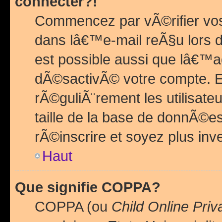
connecter?!
Commencez par vÃ©rifier vos
dans lâ€™e-mail reÃ§u lors de
est possible aussi que lâ€™a
dÃ©sactivÃ© votre compte. En 
rÃ©guliÃ¨rement les utilisate
taille de la base de donnÃ©es
rÃ©inscrire et soyez plus inve
Haut
Que signifie COPPA?
COPPA (ou
Child Online Priv