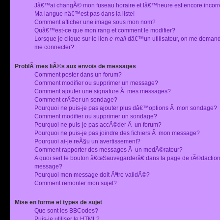
Jâ€™ai changÃ© mon fuseau horaire et lâ€™heure est encore incorr
Ma langue nâ€™est pas dans la liste!
Comment afficher une image sous mon nom?
Quâ€™est-ce que mon rang et comment le modifier?
Lorsque je clique sur le lien
e-mail
dâ€™un utilisateur, on me deman
me connecter?
ProblÃ¨mes liÃ©s aux envois de messages
Comment poster dans un forum?
Comment modifier ou supprimer un message?
Comment ajouter une signature Ã mes messages?
Comment crÃ©er un sondage?
Pourquoi ne puis-je pas ajouter plus dâ€™options Ã mon sondage?
Comment modifier ou supprimer un sondage?
Pourquoi ne puis-je pas accÃ©der Ã un forum?
Pourquoi ne puis-je pas joindre des fichiers Ã mon message?
Pourquoi ai-je reÃ§u un avertissement?
Comment rapporter des messages Ã un modÃ©rateur?
A quoi sert le bouton â€œSauvegarderâ€ dans la page de rÃ©dactio
message?
Pourquoi mon message doit Ãªtre validÃ©?
Comment remonter mon sujet?
Mise en forme et types de sujet
Que sont les BBCodes?
Puis-je utiliser le HTML?