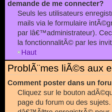
demande de me connecter?
Seuls les utilisateurs enreg
mails via le formulaire intÃ©
par lâ€™administrateur). Ce
la fonctionnalitÃ© par les inv
Haut
ProblÃ¨mes liÃ©s aux 
Comment poster dans un for
Cliquez sur le bouton adÃ©q
page du forum ou des sujets.
dâ€™Ãªtre enregistrÃ© pour 