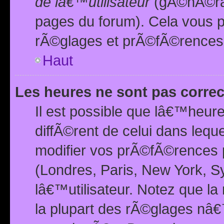
de lâ€™utilisateur
(gÃ©nÃ©ral
pages du forum). Cela vous p
rÃ©glages et prÃ©fÃ©rences
Haut
Les heures ne sont pas correc
Il est possible que lâ€™heure
diffÃ©rent de celui dans leq
modifier vos prÃ©fÃ©rences p
(Londres, Paris, New York, S
lâ€™utilisateur. Notez que la
la plupart des rÃ©glages nâ