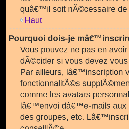
quâ€™il soit nÃ©cessaire de l
Haut
Pourquoi dois-je mâ€™inscrir
Vous pouvez ne pas en avoir
dÃ©cider si vous devez vous 
Par ailleurs, lâ€™inscriptio
fonctionnalitÃ©s supplÃ©ment
comme les avatars personnal
lâ€™envoi dâ€™e-mails aux
des groupes, etc. Lâ€™inscrip
conseillÃ©e.