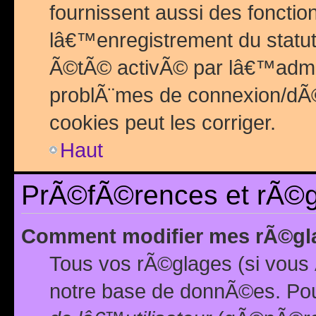
fournissent aussi des fonctio
lâ€™enregistrement du statut
Ã©tÃ© activÃ© par lâ€™admin
problÃ¨mes de connexion/dÃ©
cookies peut les corriger.
Haut
PrÃ©fÃ©rences et rÃ©gl
Comment modifier mes rÃ©gl
Tous vos rÃ©glages (si vous 
notre base de donnÃ©es. Pour 