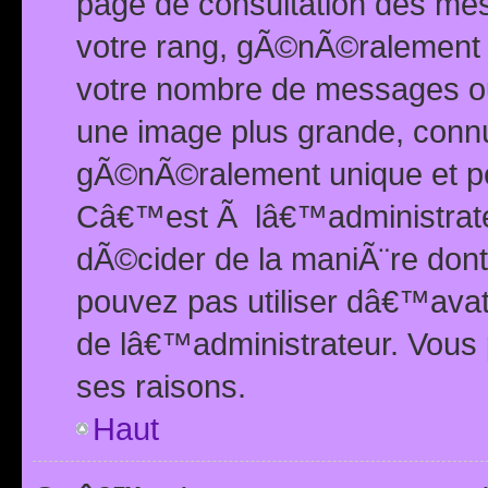
page de consultation des me
votre rang, gÃ©nÃ©ralement d
votre nombre de messages ou 
une image plus grande, conn
gÃ©nÃ©ralement unique et per
Câ€™est Ã lâ€™administrateu
dÃ©cider de la maniÃ¨re dont 
pouvez pas utiliser dâ€™ava
de lâ€™administrateur. Vous 
ses raisons.
Haut