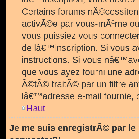
Certains forums nÃ©cessitent 
activÃ©e par vous-mÃªme ou 
vous puissiez vous connecter.
de lâ€™inscription. Si vous a
instructions. Si vous nâ€™av
que vous ayez fourni une adr
Ã©tÃ© traitÃ© par un filtre a
lâ€™adresse e-mail fournie, 
Haut
Je me suis enregistrÃ© par l