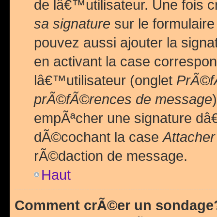
de lâ€™utilisateur. Une foi
sa signature
sur le formulair
pouvez aussi ajouter la sig
en activant la case correspo
lâ€™utilisateur (onglet
PrÃ©fÃ
prÃ©fÃ©rences de message
empÃªcher une signature dâ
dÃ©cochant la case
Attacher
rÃ©daction de message.
Haut
Comment crÃ©er un sondage