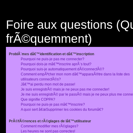
Foire aux questions (
frÃ©quemment)
ProblÃ¨mes dâ€™identification et dâ€™inscription
Pourquoi ne puis-je pas me connecter?
Pourquoi dois-je mâ€™inscrire aprÃ¨s tout?
Pourquoi suis-je automatiquement dÃ©connectÃ©?
Comment empÃªcher mon nom dâ€™apparaÃ®tre dans la liste des
utilisateurs connectÃ©s?
Jâ€™ai perdu mon mot de passe!
Je suis enregistrÃ© mais je ne peux pas me connecter!
Je me suis enregistrÃ© par le passÃ© mais je ne peux plus me conne
Que signifie COPPA?
Pourquoi ne puis-je pas mâ€™inscrire?
A quoi sert â€œSupprimer les cookies du forumâ€?
PrÃ©fÃ©rences et rÃ©glages de lâ€™utilisateur
Comment modifier mes rÃ©glages?
Les heures ne sont pas correctes!