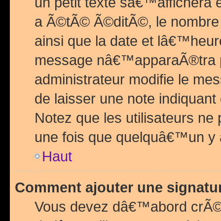
un petit texte sâ€™affichera
a Ã©tÃ© Ã©ditÃ©, le nombre 
ainsi que la date et lâ€™heur
message nâ€™apparaÃ®tra p
administrateur modifie le mes
de laisser une note indiquan
Notez que les utilisateurs n
une fois que quelquâ€™un y
Haut
Comment ajouter une signat
Vous devez dâ€™abord crÃ©e