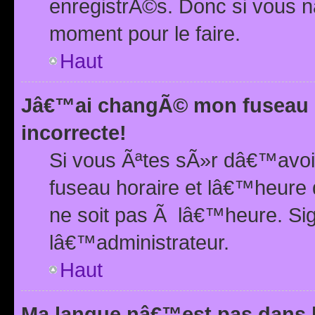
enregistrÃ©s. Donc si vous n
moment pour le faire.
Haut
Jâ€™ai changÃ© mon fuseau h
incorrecte!
Si vous Ãªtes sÃ»r dâ€™avo
fuseau horaire et lâ€™heure 
ne soit pas Ã lâ€™heure. Si
lâ€™administrateur.
Haut
Ma langue nâ€™est pas dans la