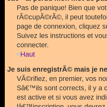
Pas de panique! Bien que vot
rÃ©cupÃ©rÃ©, il peut toutefois
page de connexion, cliquez 
Suivez les instructions et v
connecter.
Haut
Je suis enregistrÃ© mais je n
VÃ©rifiez, en premier, vos n
Sâ€™ils sont corrects, il y a
est active et si vous avez in
lâ€™inscription, vous devrez 