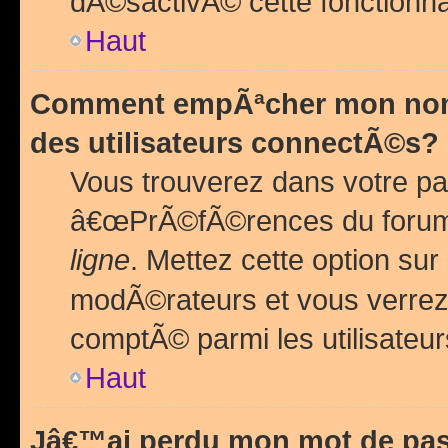
dÃ©sactivÃ© cette fonctionna
Haut
Comment empÃªcher mon nom 
des utilisateurs connectÃ©s?
Vous trouverez dans votre pa
â€œPrÃ©fÃ©rences du forum
ligne
. Mettez cette option sur
modÃ©rateurs et vous verrez 
comptÃ© parmi les utilisateurs
Haut
Jâ€™ai perdu mon mot de pas