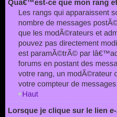
Quâ€™est-ce que mon rang et
Les rangs qui apparaissent s
nombre de messages postÃ©s ou
que les modÃ©rateurs et adm
pouvez pas directement modif
est paramÃ©trÃ© par lâ€™adm
forums en postant des mess
votre rang, un modÃ©rateur o
votre compteur de messages
Haut
Lorsque je clique sur le lien
e-