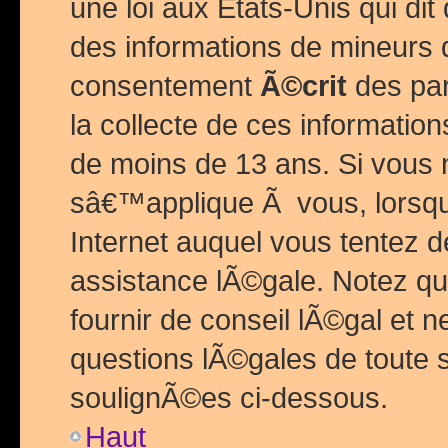
une loi aux Etats-Unis qui dit 
des informations de mineurs 
consentement
Ã©crit
des par
la collecte de ces informatio
de moins de 13 ans. Si vous
sâ€™applique Ã vous, lorsque
Internet auquel vous tentez 
assistance lÃ©gale. Notez q
fournir de conseil lÃ©gal et 
questions lÃ©gales de toute 
soulignÃ©es ci-dessous.
Haut