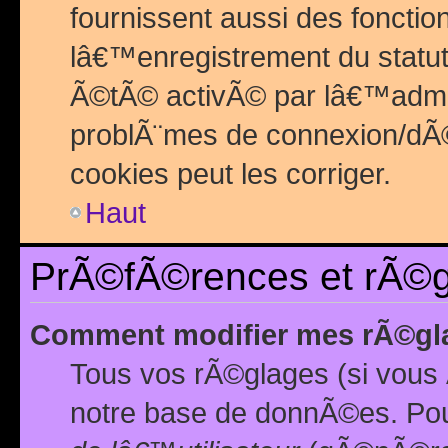
fournissent aussi des fonctio
lâ€™enregistrement du statut
Ã©tÃ© activÃ© par lâ€™admin
problÃ¨mes de connexion/dÃ©
cookies peut les corriger.
Haut
PrÃ©fÃ©rences et rÃ©gl
Comment modifier mes rÃ©gl
Tous vos rÃ©glages (si vous 
notre base de donnÃ©es. Pour 