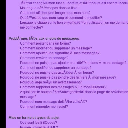
Jâ€™ai changÃ© mon fuseau horaire et lâ€™heure est encore incorr
Ma langue nâ€™est pas dans la liste!
Comment afficher une image sous mon nom?
Quâ€™est-ce que mon rang et comment le modifier?
Lorsque je clique sur le lien
e-mail
dâ€™un utilisateur, on me deman
me connecter?
ProblÃ¨mes liÃ©s aux envois de messages
Comment poster dans un forum?
Comment modifier ou supprimer un message?
Comment ajouter une signature Ã mes messages?
Comment crÃ©er un sondage?
Pourquoi ne puis-je pas ajouter plus dâ€™options Ã mon sondage?
Comment modifier ou supprimer un sondage?
Pourquoi ne puis-je pas accÃ©der Ã un forum?
Pourquoi ne puis-je pas joindre des fichiers Ã mon message?
Pourquoi ai-je reÃ§u un avertissement?
Comment rapporter des messages Ã un modÃ©rateur?
A quoi sert le bouton â€œSauvegarderâ€ dans la page de rÃ©dactio
message?
Pourquoi mon message doit Ãªtre validÃ©?
Comment remonter mon sujet?
Mise en forme et types de sujet
Que sont les BBCodes?
Puis-je utiliser le HTML?