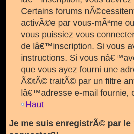
Certains forums nÃ©cessitent 
activÃ©e par vous-mÃªme ou 
vous puissiez vous connecter.
de lâ€™inscription. Si vous a
instructions. Si vous nâ€™av
que vous ayez fourni une adr
Ã©tÃ© traitÃ© par un filtre a
lâ€™adresse e-mail fournie, 
Haut
Je me suis enregistrÃ© par l