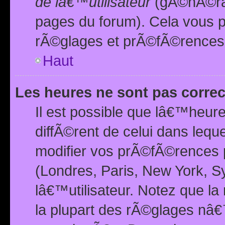
de lâ€™utilisateur
(gÃ©nÃ©ral
pages du forum). Cela vous p
rÃ©glages et prÃ©fÃ©rences
Haut
Les heures ne sont pas correc
Il est possible que lâ€™heure
diffÃ©rent de celui dans leq
modifier vos prÃ©fÃ©rences p
(Londres, Paris, New York, S
lâ€™utilisateur. Notez que la
la plupart des rÃ©glages nâ