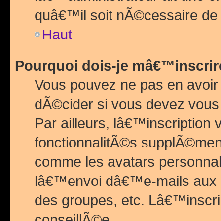
quâ€™il soit nÃ©cessaire de l
Haut
Pourquoi dois-je mâ€™inscrir
Vous pouvez ne pas en avoir
dÃ©cider si vous devez vous 
Par ailleurs, lâ€™inscriptio
fonctionnalitÃ©s supplÃ©ment
comme les avatars personnal
lâ€™envoi dâ€™e-mails aux
des groupes, etc. Lâ€™inscrip
conseillÃ©e.