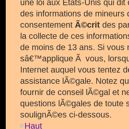
une loi aux Etats-Unis qui dit 
des informations de mineurs 
consentement
Ã©crit
des par
la collecte de ces informatio
de moins de 13 ans. Si vous
sâ€™applique Ã vous, lorsque
Internet auquel vous tentez 
assistance lÃ©gale. Notez q
fournir de conseil lÃ©gal et 
questions lÃ©gales de toute 
soulignÃ©es ci-dessous.
Haut