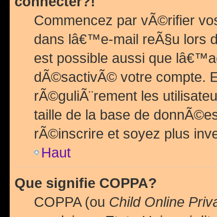
connecter?!
Commencez par vÃ©rifier vos
dans lâ€™e-mail reÃ§u lors de
est possible aussi que lâ€™a
dÃ©sactivÃ© votre compte. En 
rÃ©guliÃ¨rement les utilisate
taille de la base de donnÃ©es
rÃ©inscrire et soyez plus inve
Haut
Que signifie COPPA?
COPPA (ou
Child Online Priv