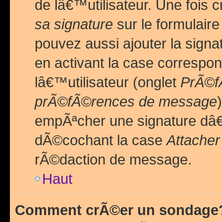
de lâ€™utilisateur. Une foi
sa signature
sur le formulair
pouvez aussi ajouter la sig
en activant la case correspo
lâ€™utilisateur (onglet
PrÃ©fÃ
prÃ©fÃ©rences de message
empÃªcher une signature dâ
dÃ©cochant la case
Attacher
rÃ©daction de message.
Haut
Comment crÃ©er un sondage