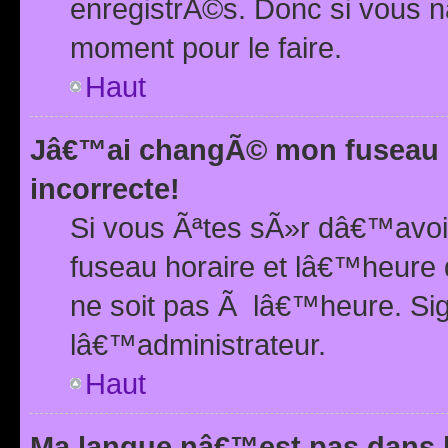
enregistrÃ©s. Donc si vous n
moment pour le faire.
Haut
Jâ€™ai changÃ© mon fuseau h
incorrecte!
Si vous Ãªtes sÃ»r dâ€™avo
fuseau horaire et lâ€™heure 
ne soit pas Ã lâ€™heure. Si
lâ€™administrateur.
Haut
Ma langue nâ€™est pas dans la