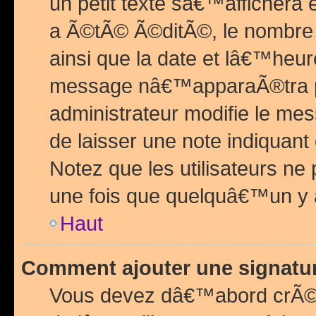
un petit texte sâ€™affichera
a Ã©tÃ© Ã©ditÃ©, le nombre 
ainsi que la date et lâ€™heur
message nâ€™apparaÃ®tra p
administrateur modifie le mes
de laisser une note indiquan
Notez que les utilisateurs n
une fois que quelquâ€™un y
Haut
Comment ajouter une signat
Vous devez dâ€™abord crÃ©e