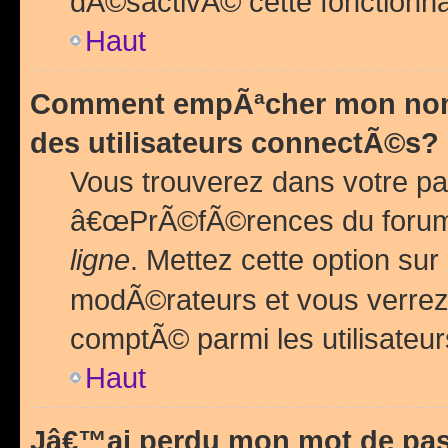
dÃ©sactivÃ© cette fonctionna
Haut
Comment empÃªcher mon nom 
des utilisateurs connectÃ©s?
Vous trouverez dans votre pa
â€œPrÃ©fÃ©rences du forum
ligne
. Mettez cette option sur
modÃ©rateurs et vous verrez 
comptÃ© parmi les utilisateurs
Haut
Jâ€™ai perdu mon mot de pas