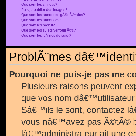
Que sont les smileys?
Puis-je publier des images?
Que sont les annonces gÃ©nÃ©rales?
Que sont les annonces?
Que sont les post-it?
Que sont les sujets verrouillÃ©s?
Que sont les icÃ´nes de sujet?
ProblÃ¨mes dâ€™identif
Pourquoi ne puis-je pas me c
Plusieurs raisons peuvent exp
que vos nom dâ€™utilisateur 
Sâ€™ils le sont, contactez l
vous nâ€™avez pas Ã©tÃ© ban
lâ€™administrateur ait une er