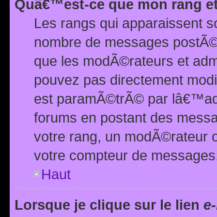
Quâ€™est-ce que mon rang et
Les rangs qui apparaissent s
nombre de messages postÃ©s ou
que les modÃ©rateurs et adm
pouvez pas directement modif
est paramÃ©trÃ© par lâ€™adm
forums en postant des mess
votre rang, un modÃ©rateur o
votre compteur de messages
Haut
Lorsque je clique sur le lien
e-