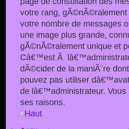
page de consultation des me
votre rang, gÃ©nÃ©ralement d
votre nombre de messages ou 
une image plus grande, conn
gÃ©nÃ©ralement unique et per
Câ€™est Ã lâ€™administrateu
dÃ©cider de la maniÃ¨re dont 
pouvez pas utiliser dâ€™ava
de lâ€™administrateur. Vous 
ses raisons.
Haut