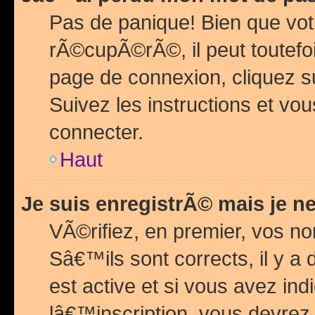
Pas de panique! Bien que vot
rÃ©cupÃ©rÃ©, il peut toutefois
page de connexion, cliquez 
Suivez les instructions et v
connecter.
Haut
Je suis enregistrÃ© mais je n
VÃ©rifiez, en premier, vos n
Sâ€™ils sont corrects, il y a
est active et si vous avez in
lâ€™inscription, vous devrez 