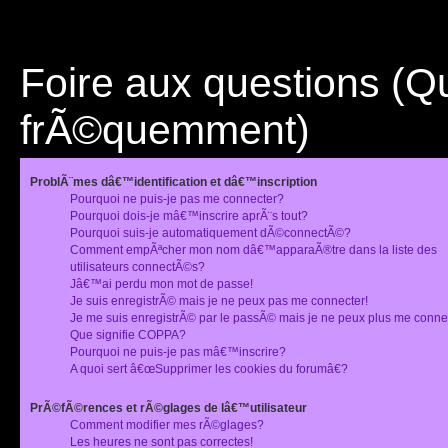
Foire aux questions (
frÃ©quemment)
ProblÃ¨mes dâ€™identification et dâ€™inscription
Pourquoi ne puis-je pas me connecter?
Pourquoi dois-je mâ€™inscrire aprÃ¨s tout?
Pourquoi suis-je automatiquement dÃ©connectÃ©?
Comment empÃªcher mon nom dâ€™apparaÃ®tre dans la liste des
utilisateurs connectÃ©s?
Jâ€™ai perdu mon mot de passe!
Je suis enregistrÃ© mais je ne peux pas me connecter!
Je me suis enregistrÃ© par le passÃ© mais je ne peux plus me conne
Que signifie COPPA?
Pourquoi ne puis-je pas mâ€™inscrire?
A quoi sert â€œSupprimer les cookies du forumâ€?
PrÃ©fÃ©rences et rÃ©glages de lâ€™utilisateur
Comment modifier mes rÃ©glages?
Les heures ne sont pas correctes!