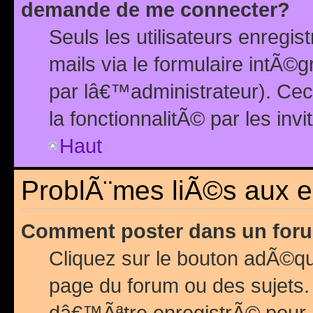
demande de me connecter?
Seuls les utilisateurs enreg
mails via le formulaire intÃ©
par lâ€™administrateur). Ce
la fonctionnalitÃ© par les inv
Haut
ProblÃ¨mes liÃ©s aux 
Comment poster dans un for
Cliquez sur le bouton adÃ©q
page du forum ou des sujets.
dâ€™Ãªtre enregistrÃ© pour 