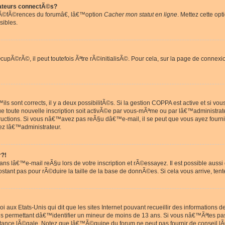
ateurs connectÃ©s?
rÃ©fÃ©rences du forumâ€, lâ€™option
Cacher mon statut en ligne
. Mettez cette opt
sibles.
pÃ©rÃ©, il peut toutefois Ãªtre rÃ©initialisÃ©. Pour cela, sur la page de connexi
ls sont corrects, il y a deux possibilitÃ©s. Si la gestion COPPA est active et si v
que toute nouvelle inscription soit activÃ©e par vous-mÃªme ou par lâ€™administrat
tructions. Si vous nâ€™avez pas reÃ§u dâ€™e-mail, il se peut que vous ayez fourni
ez lâ€™administrateur.
r?!
s lâ€™e-mail reÃ§u lors de votre inscription et rÃ©essayez. Il est possible aus
postant pas pour rÃ©duire la taille de la base de donnÃ©es. Si cela vous arrive, tent
oi aux Etats-Unis qui dit que les sites Internet pouvant recueillir des information
ons permettant dâ€™identifier un mineur de moins de 13 ans. Si vous nâ€™Ãªtes p
istance lÃ©gale. Notez que lâ€™Ã©quipe du forum ne peut pas fournir de conseil lÃ