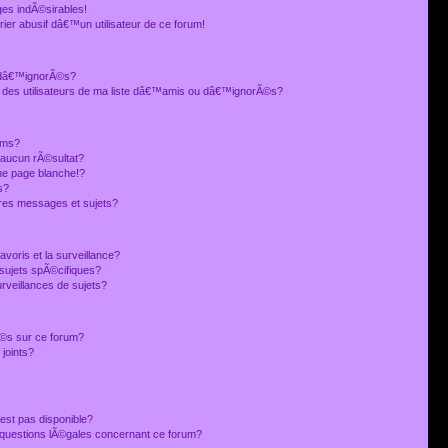
es indÃ©sirables!
ier abusif dâ€™un utilisateur de ce forum!
 dâ€™ignorÃ©s?
 des utilisateurs de ma liste dâ€™amis ou dâ€™ignorÃ©s?
ums?
 aucun rÃ©sultat?
ne page blanche!?
s?
res messages et sujets?
avoris et la surveillance?
sujets spÃ©cifiques?
veillances de sujets?
sÃ©s sur ce forum?
joints?
est pas disponible?
s questions lÃ©gales concernant ce forum?