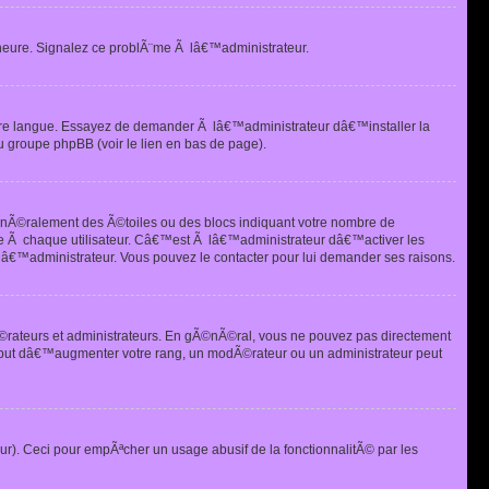
heure. Signalez ce problÃ¨me Ã lâ€™administrateur.
tre langue. Essayez de demander Ã lâ€™administrateur dâ€™installer la
u groupe phpBB (voir le lien en bas de page).
©nÃ©ralement des Ã©toiles ou des blocs indiquant votre nombre de
e Ã chaque utilisateur. Câ€™est Ã lâ€™administrateur dâ€™activer les
 lâ€™administrateur. Vous pouvez le contacter pour lui demander ses raisons.
Ã©rateurs et administrateurs. En gÃ©nÃ©ral, vous ne pouvez pas directement
 but dâ€™augmenter votre rang, un modÃ©rateur ou un administrateur peut
ur). Ceci pour empÃªcher un usage abusif de la fonctionnalitÃ© par les