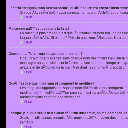
Jâ€™ai changÃ© mon fuseau horaire et lâ€™heure est encore incorrecte
Si vous Ãªtes sÃ»r dâ€™avoir correctement paramÃ©trÃ© votre fusea
Haut
Ma langue nâ€™est pas dans la liste!
La raison la plus probable est que lâ€™administrateur nâ€™a pas i
langue dÃ©sirÃ©e. Si elle nâ€™existe pas, vous Ãªtes alors libre de 
Haut
Comment afficher une image sous mon nom?
Il peut y avoir deux images sous chaque nom dâ€™utilisateur sur la
messages ou votre statut sur le forum. La seconde, une image plus
avatars et de dÃ©cider de la maniÃ¨re dont ils sont mis Ã dispositio
Haut
Quâ€™est-ce que mon rang et comment le modifier?
Les rangs qui apparaissent sous le nom dâ€™utilisateur indiquent le
modifier lâ€™intitulÃ© dâ€™un rang car il est paramÃ©trÃ© par lâ€™
rabaisser votre compteur de messages.
Haut
Lorsque je clique sur le lien
e-mail
dâ€™un utilisateur, on me demande de
Seuls les utilisateurs enregistrÃ©s peuvent sâ€™envoyer des e-mails 
invitÃ©s.
Haut