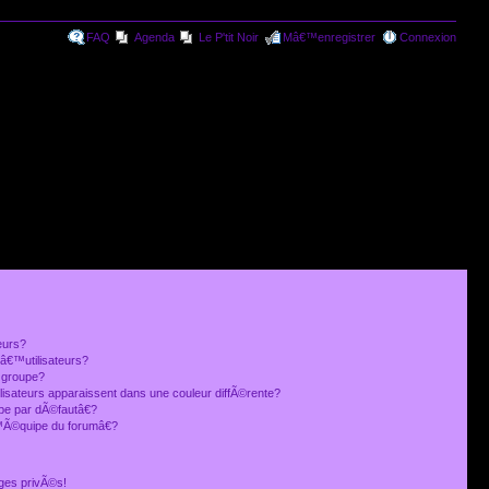
FAQ
Agenda
Le P'tit Noir
Mâ€™enregistrer
Connexion
eurs?
€™utilisateurs?
 groupe?
lisateurs apparaissent dans une couleur diffÃ©rente?
 par dÃ©fautâ€?
Ã©quipe du forumâ€?
ges privÃ©s!