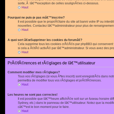
sorte, Ã lâ€™exception de celles soulignÃ©es ci-dessous.
Haut
Pourquoi ne puis-je pas mâ€™inscrire?
Il est possible que le propriÃ©taire du site ait banni votre IP ou int
nouvelles. Contactez lâ€™administrateur pour plus de renseignement
Haut
A quoi sert â€œSupprimer les cookies du forumâ€?
Cela supprime tous les cookies crÃ©Ã©s par phpBB3 qui conservent vot
si cela a Ã©tÃ© activÃ© par lâ€™administrateur. Si vous avez des pr
Haut
PrÃ©fÃ©rences et rÃ©glages de lâ€™utilisateur
Comment modifier mes rÃ©glages?
Tous vos rÃ©glages (si vous Ãªtes inscrit) sont enregistrÃ©s dans notr
permettra de modifier tous vos rÃ©glages et prÃ©fÃ©rences.
Haut
Les heures ne sont pas correctes!
Il est possible que lâ€™heure affichÃ©e soit sur un fuseau horaire d
Sydney, etc.) dans le panneau de lâ€™utilisateur. Notez que la modi
câ€™est le bon moment pour le faire.
Haut