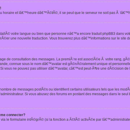
!
u horaire et lâ€™heure dâ€™Ã©tÃ©, il se peut que le serveur ne soit pas Ã lâ€™
nstallÃ© votre langue ou bien que personne nâ€™a encore traduit phpBB3 dans vo
crÃ©er une nouvelle traduction. Vous trouverez plus dâ€™informations sur le site d
 page de consultation des messages. La premiÃ¨re est associÃ©e Ã votre rang, gÃ
 grande, connue sous le nom dâ€™avatar est gÃ©nÃ©ralement unique et personnell
n. Si vous ne pouvez pas utiliser dâ€™avatar, câ€™est peut-Ãªtre une dÃ©cision de
 nombre de messages postÃ©s ou identifient certains utilisateurs tels que les mod
administrateur. Si vous abusez des forums en postant des messages dans le seul
 me connecter?
via le formulaire intÃ©grÃ© (si la fonction a Ã©tÃ© activÃ©e par lâ€™administrate