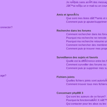
Je reÃ§ois sans arrÃªt des messag
Jâ€™ai reÃ§u un e-mail ou un courr
Amis et ignorÃ©s
Que sont mes listes dâ€™amis et
Comment puis-je ajouter/supprimer
connecter?
Recherche dans les forums
Comment rechercher dans les for
Pourquoi ma recherche ne renvoie
Pourquoi ma recherche retourne u
Comment rechercher des membre
Comment puis-je trouver mes prop
Surveillance des sujets et favoris
Quelle est la diffÃ©rence entre les f
Comment surveiller des forums ou 
Comment puis-je supprimer mes sur
ssage?
Fichiers joints
Quelles fichiers joints sont autori
Comment trouver tous mes fichiers 
Concernant phpBB 3
Qui sont les auteurs de ce forum?
Pourquoi la fonctionnalitÃ© X nâ€™
Qui contacter pour les abus ou le