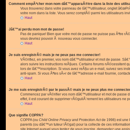
Comment empÃªcher mon nom dâ€™apparaÃ®tre dans la liste des utilis
Vous trouverez dans votre panneau de lâ€™utilisateur, onglet â€œP
votre nom dans la liste. Vous serez comptÃ© parmi les utilisateurs invi
Haut
Jâ€™ai perdu mon mot de passe!
Pas de panique! Bien que votre mot de passe ne puisse pas Ãªtre rÃ©cu
vous devriez pouvoir Ã nouveau vous connecter.
Haut
Je suis enregistrÃ© mais je ne peux pas me connecter!
VÃ©rifiez, en premier, vos nom dâ€™utilisateur et mot de passe. Sâ€™i
alors suivre les instructions reÃ§ues. Certains forums nÃ©cessitent 
lors de lâ€™inscription. Si vous avez reÃ§u un e-mail, suivez ses ins
anti-spam. Si vous Ãªtes sÃ»r de lâ€™adresse e-mail fournie, contact
Haut
Je me suis enregistrÃ© par le passÃ© mais je ne peux plus me connecte
Commencez par vÃ©rifier vos nom dâ€™utilisateur et mot de passe dan
effet, il est courant de supprimer rÃ©guliÃ¨rement les utilisateurs ne 
Haut
Que signifie COPPA?
COPPA (ou
Child Online Privacy and Protection Act
de 1998) est une l
parents (ou dâ€™un tuteur lÃ©gal) pour la collecte de ces informati
site Internet auquel vous tentez de vous inscrire, demandez une ass