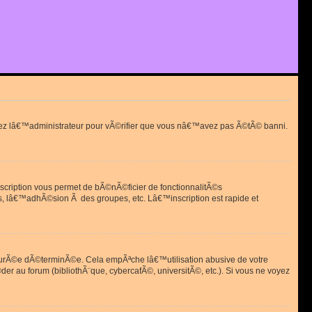
actez lâ€™administrateur pour vÃ©rifier que vous nâ€™avez pas Ã©tÃ© banni.
scription vous permet de bÃ©nÃ©ficier de fonctionnalitÃ©s
, lâ€™adhÃ©sion Ã des groupes, etc. Lâ€™inscription est rapide et
durÃ©e dÃ©terminÃ©e. Cela empÃªche lâ€™utilisation abusive de votre
r au forum (bibliothÃ¨que, cybercafÃ©, universitÃ©, etc.). Si vous ne voyez