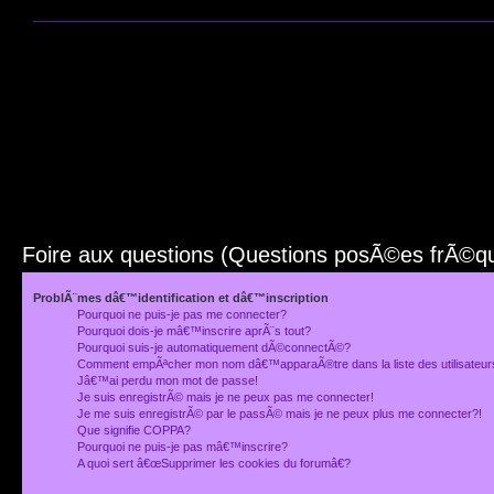
Foire aux questions (Questions posÃ©es frÃ©
ProblÃ¨mes dâ€™identification et dâ€™inscription
Pourquoi ne puis-je pas me connecter?
Pourquoi dois-je mâ€™inscrire aprÃ¨s tout?
Pourquoi suis-je automatiquement dÃ©connectÃ©?
Comment empÃªcher mon nom dâ€™apparaÃ®tre dans la liste des utilisateu
Jâ€™ai perdu mon mot de passe!
Je suis enregistrÃ© mais je ne peux pas me connecter!
Je me suis enregistrÃ© par le passÃ© mais je ne peux plus me connecter?!
Que signifie COPPA?
Pourquoi ne puis-je pas mâ€™inscrire?
A quoi sert â€œSupprimer les cookies du forumâ€?