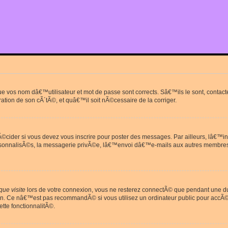
que vos nom dâ€™utilisateur et mot de passe sont corrects. Sâ€™ils le sont, cont
ration de son cÃ´tÃ©, et quâ€™il soit nÃ©cessaire de la corriger.
cider si vous devez vous inscrire pour poster des messages. Par ailleurs, lâ€™in
rsonnalisÃ©s, la messagerie privÃ©e, lâ€™envoi dâ€™e-mails aux autres membres
ue visite
lors de votre connexion, vous ne resterez connectÃ© que pendant une 
on. Ce nâ€™est pas recommandÃ© si vous utilisez un ordinateur public pour accÃ©de
tte fonctionnalitÃ©.