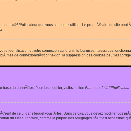
erdit le nom dâ€™utilisateur que vous souhaitez utiliser. Le propriÃ©taire du site
s.
re identification et votre connexion au forum. Ils fournissent aussi des fonctionn
oblÃ¨mes de connexion/dÃ©connexion, la suppression des cookies peut les corrige
e base de donnÃ©es. Pour les modifier, visitez le lien
Panneau de lâ€™utilisateur
iffÃ©rent de celui dans lequel vous Ãªtes. Dans ce cas, vous devez modifier vos pr
fication du fuseau horaire, comme la plupart des rÃ©glages nâ€™est accessible quâ