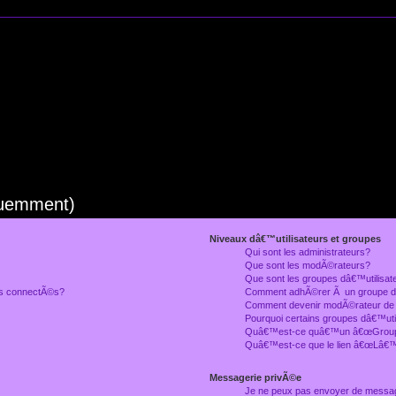
quemment)
Niveaux dâ€™utilisateurs et groupes
Qui sont les administrateurs?
Que sont les modÃ©rateurs?
Que sont les groupes dâ€™utilisat
rs connectÃ©s?
Comment adhÃ©rer Ã un groupe dâ
Comment devenir modÃ©rateur de
Pourquoi certains groupes dâ€™uti
Quâ€™est-ce quâ€™un â€œGroupe
Quâ€™est-ce que le lien â€œLâ€™
Messagerie privÃ©e
Je ne peux pas envoyer de messa