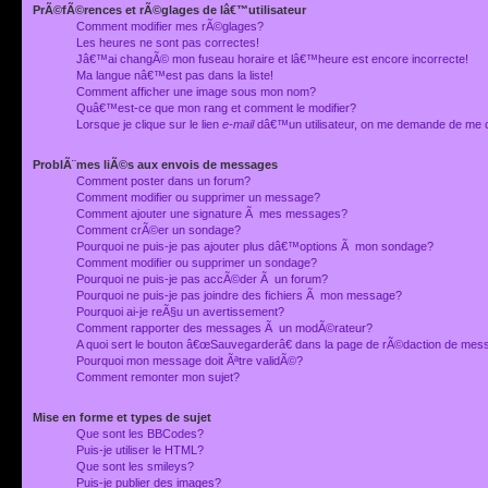
PrÃ©fÃ©rences et rÃ©glages de lâ€™utilisateur
Comment modifier mes rÃ©glages?
Les heures ne sont pas correctes!
Jâ€™ai changÃ© mon fuseau horaire et lâ€™heure est encore incorrecte!
Ma langue nâ€™est pas dans la liste!
Comment afficher une image sous mon nom?
Quâ€™est-ce que mon rang et comment le modifier?
Lorsque je clique sur le lien
e-mail
dâ€™un utilisateur, on me demande de me 
ProblÃ¨mes liÃ©s aux envois de messages
Comment poster dans un forum?
Comment modifier ou supprimer un message?
Comment ajouter une signature Ã mes messages?
Comment crÃ©er un sondage?
Pourquoi ne puis-je pas ajouter plus dâ€™options Ã mon sondage?
Comment modifier ou supprimer un sondage?
Pourquoi ne puis-je pas accÃ©der Ã un forum?
Pourquoi ne puis-je pas joindre des fichiers Ã mon message?
Pourquoi ai-je reÃ§u un avertissement?
Comment rapporter des messages Ã un modÃ©rateur?
A quoi sert le bouton â€œSauvegarderâ€ dans la page de rÃ©daction de me
Pourquoi mon message doit Ãªtre validÃ©?
Comment remonter mon sujet?
Mise en forme et types de sujet
Que sont les BBCodes?
Puis-je utiliser le HTML?
Que sont les smileys?
Puis-je publier des images?