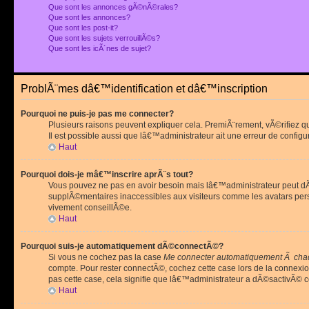
Que sont les annonces gÃ©nÃ©rales?
Que sont les annonces?
Que sont les post-it?
Que sont les sujets verrouillÃ©s?
Que sont les icÃ´nes de sujet?
ProblÃ¨mes dâ€™identification et dâ€™inscription
Pourquoi ne puis-je pas me connecter?
Plusieurs raisons peuvent expliquer cela. PremiÃ¨rement, vÃ©rifiez 
Il est possible aussi que lâ€™administrateur ait une erreur de configu
Haut
Pourquoi dois-je mâ€™inscrire aprÃ¨s tout?
Vous pouvez ne pas en avoir besoin mais lâ€™administrateur peut dÃ©
supplÃ©mentaires inaccessibles aux visiteurs comme les avatars pe
vivement conseillÃ©e.
Haut
Pourquoi suis-je automatiquement dÃ©connectÃ©?
Si vous ne cochez pas la case
Me connecter automatiquement Ã chaq
compte. Pour rester connectÃ©, cochez cette case lors de la connexi
pas cette case, cela signifie que lâ€™administrateur a dÃ©sactivÃ© ce
Haut