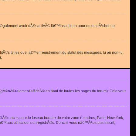
 peut Ã©galement avoir dÃ©sactivÃ© lâ€™inscription pour en empÃªcher de
alitÃ©s telles que lâ€™enregistrement du statut des messages, lu ou non-lu,
r.
(gÃ©nÃ©ralement affichÃ© en haut de toutes les pages du forum). Cela vous
Ã©fÃ©rences pour le fuseau horaire de votre zone (Londres, Paris, New York,
€™aux utilisateurs enregistrÃ©s. Donc si vous nâ€™Ãªtes pas inscrit,