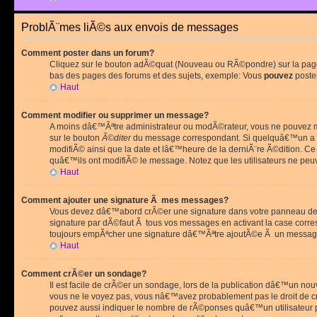
ProblÃ¨mes liÃ©s aux envois de messages
Comment poster dans un forum?
Cliquez sur le bouton adÃ©quat (Nouveau ou RÃ©pondre) sur la page 
bas des pages des forums et des sujets, exemple: Vous
pouvez
poste
Haut
Comment modifier ou supprimer un message?
A moins dâ€™Ãªtre administrateur ou modÃ©rateur, vous ne pouvez m
sur le bouton
Ã©diter
du message correspondant. Si quelquâ€™un a d
modifiÃ© ainsi que la date et lâ€™heure de la derniÃ¨re Ã©dition. C
quâ€™ils ont modifiÃ© le message. Notez que les utilisateurs ne p
Haut
Comment ajouter une signature Ã mes messages?
Vous devez dâ€™abord crÃ©er une signature dans votre panneau de 
signature par dÃ©faut Ã tous vos messages en activant la case corr
toujours empÃªcher une signature dâ€™Ãªtre ajoutÃ©e Ã un messa
Haut
Comment crÃ©er un sondage?
Il est facile de crÃ©er un sondage, lors de la publication dâ€™un no
vous ne le voyez pas, vous nâ€™avez probablement pas le droit de cr
pouvez aussi indiquer le nombre de rÃ©ponses quâ€™un utilisateur peu