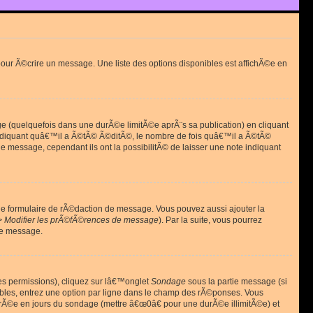
ur Ã©crire un message. Une liste des options disponibles est affichÃ©e en
(quelquefois dans une durÃ©e limitÃ©e aprÃ¨s sa publication) en cliquant
diquant quâ€™il a Ã©tÃ© Ã©ditÃ©, le nombre de fois quâ€™il a Ã©tÃ©
message, cependant ils ont la possibilitÃ© de laisser une note indiquant
le formulaire de rÃ©daction de message. Vous pouvez aussi ajouter la
> Modifier les prÃ©fÃ©rences de message
). Par la suite, vous pourrez
de message.
es permissions), cliquez sur lâ€™onglet
Sondage
sous la partie message (si
ibles, entrez une option par ligne dans le champ des rÃ©ponses. Vous
durÃ©e en jours du sondage (mettre â€œ0â€ pour une durÃ©e illimitÃ©e) et