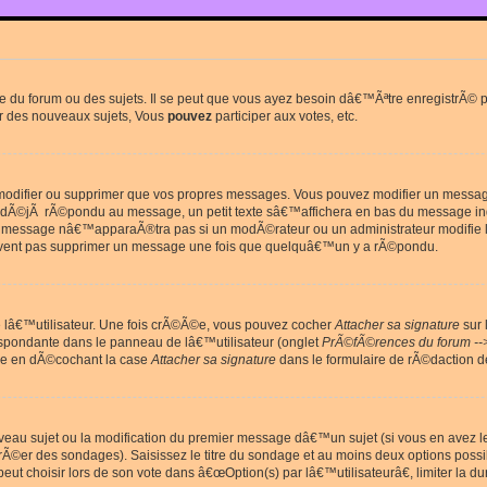
du forum ou des sujets. Il se peut que vous ayez besoin dâ€™Ãªtre enregistrÃ© po
r des nouveaux sujets, Vous
pouvez
participer aux votes, etc.
odifier ou supprimer que vos propres messages. Vous pouvez modifier un message 
Ã©jÃ rÃ©pondu au message, un petit texte sâ€™affichera en bas du message in
e message nâ€™apparaÃ®tra pas si un modÃ©rateur ou un administrateur modifie le 
euvent pas supprimer un message une fois que quelquâ€™un y a rÃ©pondu.
lâ€™utilisateur. Une fois crÃ©Ã©e, vous pouvez cocher
Attacher sa signature
sur 
espondante dans le panneau de lâ€™utilisateur (onglet
PrÃ©fÃ©rences du forum --
ge en dÃ©cochant la case
Attacher sa signature
dans le formulaire de rÃ©daction 
uveau sujet ou la modification du premier message dâ€™un sujet (si vous en avez l
Ã©er des sondages). Saisissez le titre du sondage et au moins deux options poss
t choisir lors de son vote dans â€œOption(s) par lâ€™utilisateurâ€, limiter la 