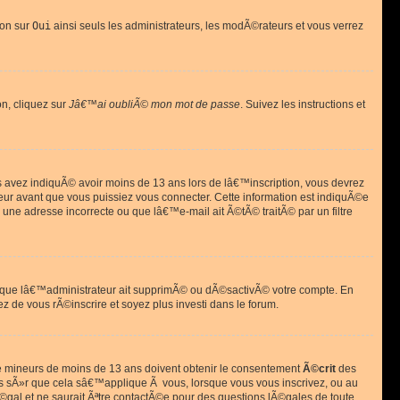
ion sur
Oui
ainsi seuls les administrateurs, les modÃ©rateurs et vous verrez
on, cliquez sur
Jâ€™ai oubliÃ© mon mot de passe
. Suivez les instructions et
ous avez indiquÃ© avoir moins de 13 ans lors de lâ€™inscription, vous devrez
eur avant que vous puissiez vous connecter. Cette information est indiquÃ©e
 une adresse incorrecte ou que lâ€™e-mail ait Ã©tÃ© traitÃ© par un filtre
si que lâ€™administrateur ait supprimÃ© ou dÃ©sactivÃ© votre compte. En
ez de vous rÃ©inscrire et soyez plus investi dans le forum.
s de mineurs de moins de 13 ans doivent obtenir le consentement
Ã©crit
des
as sÃ»r que cela sâ€™applique Ã vous, lorsque vous vous inscrivez, ou au
©gal et ne saurait Ãªtre contactÃ©e pour des questions lÃ©gales de toute