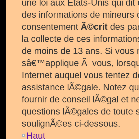
une loi aux Etats-Unis qui dit 
des informations de mineurs 
consentement
Ã©crit
des par
la collecte de ces informatio
de moins de 13 ans. Si vous
sâ€™applique Ã vous, lorsque
Internet auquel vous tentez 
assistance lÃ©gale. Notez q
fournir de conseil lÃ©gal et 
questions lÃ©gales de toute 
soulignÃ©es ci-dessous.
Haut