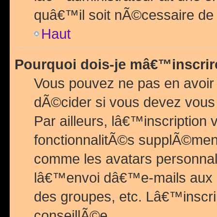
quâ€™il soit nÃ©cessaire de l
Haut
Pourquoi dois-je mâ€™inscrir
Vous pouvez ne pas en avoir
dÃ©cider si vous devez vous 
Par ailleurs, lâ€™inscriptio
fonctionnalitÃ©s supplÃ©ment
comme les avatars personnal
lâ€™envoi dâ€™e-mails aux
des groupes, etc. Lâ€™inscrip
conseillÃ©e.