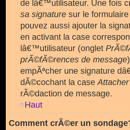
de lâ€™utilisateur. Une foi
sa signature
sur le formulair
pouvez aussi ajouter la sig
en activant la case correspo
lâ€™utilisateur (onglet
PrÃ©fÃ
prÃ©fÃ©rences de message
empÃªcher une signature dâ
dÃ©cochant la case
Attacher
rÃ©daction de message.
Haut
Comment crÃ©er un sondage