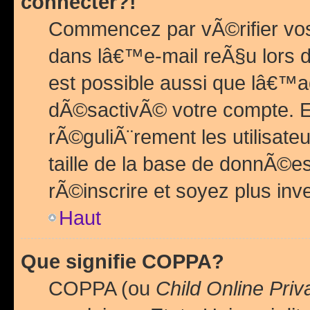
connecter?!
Commencez par vÃ©rifier vos
dans lâ€™e-mail reÃ§u lors de
est possible aussi que lâ€™a
dÃ©sactivÃ© votre compte. En 
rÃ©guliÃ¨rement les utilisate
taille de la base de donnÃ©es
rÃ©inscrire et soyez plus inve
Haut
Que signifie COPPA?
COPPA (ou
Child Online Priv