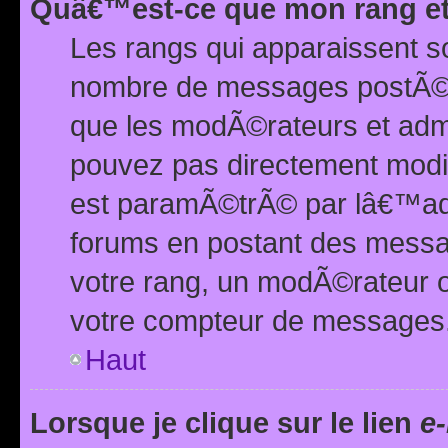
Quâ€™est-ce que mon rang et
Les rangs qui apparaissent s
nombre de messages postÃ©s ou
que les modÃ©rateurs et adm
pouvez pas directement modif
est paramÃ©trÃ© par lâ€™adm
forums en postant des mess
votre rang, un modÃ©rateur o
votre compteur de messages
Haut
Lorsque je clique sur le lien
e-