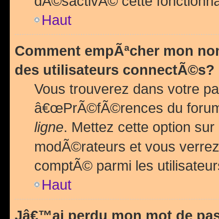
dÃ©sactivÃ© cette fonctionna
Haut
Comment empÃªcher mon nom 
des utilisateurs connectÃ©s?
Vous trouverez dans votre pa
â€œPrÃ©fÃ©rences du forum
ligne
. Mettez cette option sur
modÃ©rateurs et vous verrez 
comptÃ© parmi les utilisateurs
Haut
Jâ€™ai perdu mon mot de pas