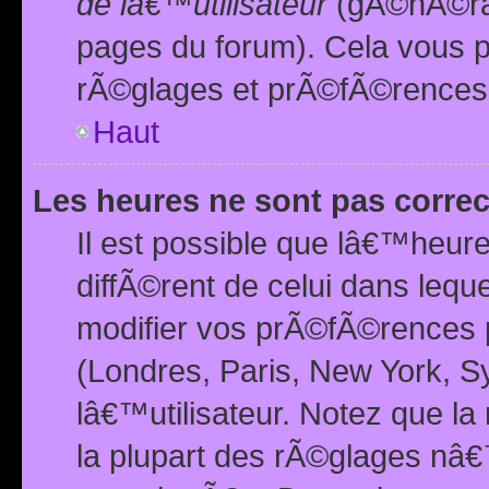
de lâ€™utilisateur
(gÃ©nÃ©ral
pages du forum). Cela vous p
rÃ©glages et prÃ©fÃ©rences
Haut
Les heures ne sont pas correc
Il est possible que lâ€™heure
diffÃ©rent de celui dans leq
modifier vos prÃ©fÃ©rences p
(Londres, Paris, New York, S
lâ€™utilisateur. Notez que la
la plupart des rÃ©glages nâ