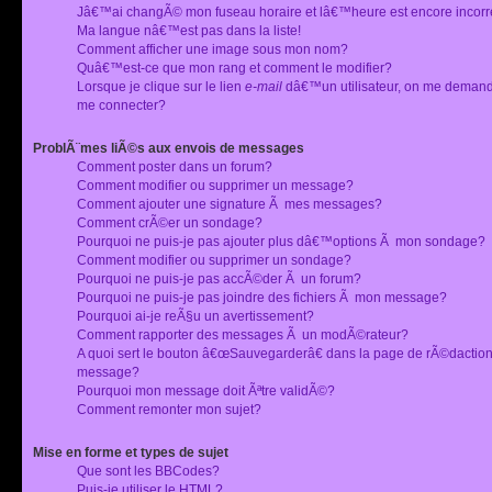
Jâ€™ai changÃ© mon fuseau horaire et lâ€™heure est encore incorr
Ma langue nâ€™est pas dans la liste!
Comment afficher une image sous mon nom?
Quâ€™est-ce que mon rang et comment le modifier?
Lorsque je clique sur le lien
e-mail
dâ€™un utilisateur, on me deman
me connecter?
ProblÃ¨mes liÃ©s aux envois de messages
Comment poster dans un forum?
Comment modifier ou supprimer un message?
Comment ajouter une signature Ã mes messages?
Comment crÃ©er un sondage?
Pourquoi ne puis-je pas ajouter plus dâ€™options Ã mon sondage?
Comment modifier ou supprimer un sondage?
Pourquoi ne puis-je pas accÃ©der Ã un forum?
Pourquoi ne puis-je pas joindre des fichiers Ã mon message?
Pourquoi ai-je reÃ§u un avertissement?
Comment rapporter des messages Ã un modÃ©rateur?
A quoi sert le bouton â€œSauvegarderâ€ dans la page de rÃ©dactio
message?
Pourquoi mon message doit Ãªtre validÃ©?
Comment remonter mon sujet?
Mise en forme et types de sujet
Que sont les BBCodes?
Puis-je utiliser le HTML?