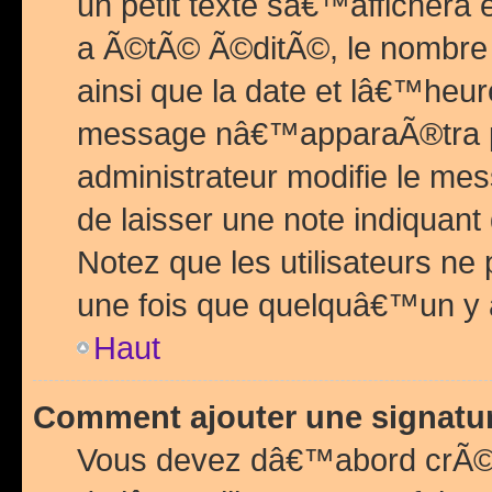
un petit texte sâ€™affichera
a Ã©tÃ© Ã©ditÃ©, le nombre 
ainsi que la date et lâ€™heur
message nâ€™apparaÃ®tra p
administrateur modifie le mes
de laisser une note indiquan
Notez que les utilisateurs n
une fois que quelquâ€™un y
Haut
Comment ajouter une signat
Vous devez dâ€™abord crÃ©e