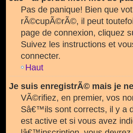
Pas de panique! Bien que vot
rÃ©cupÃ©rÃ©, il peut toutefois
page de connexion, cliquez 
Suivez les instructions et v
connecter.
Haut
Je suis enregistrÃ© mais je n
VÃ©rifiez, en premier, vos n
Sâ€™ils sont corrects, il y a
est active et si vous avez in
lâ€™inscription, vous devrez 