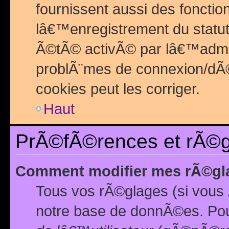
fournissent aussi des fonctio
lâ€™enregistrement du statut
Ã©tÃ© activÃ© par lâ€™admin
problÃ¨mes de connexion/dÃ©
cookies peut les corriger.
Haut
PrÃ©fÃ©rences et rÃ©gl
Comment modifier mes rÃ©gl
Tous vos rÃ©glages (si vous 
notre base de donnÃ©es. Pour 