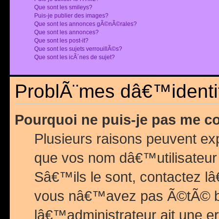
Que sont les smileys?
Puis-je publier des images?
Que sont les annonces gÃ©nÃ©rales?
Que sont les annonces?
Que sont les post-it?
Que sont les sujets verrouillÃ©s?
Que sont les icÃ´nes de sujet?
ProblÃ¨mes dâ€™identif
Pourquoi ne puis-je pas me c
Plusieurs raisons peuvent exp
que vos nom dâ€™utilisateur 
Sâ€™ils le sont, contactez l
vous nâ€™avez pas Ã©tÃ© ban
lâ€™administrateur ait une er