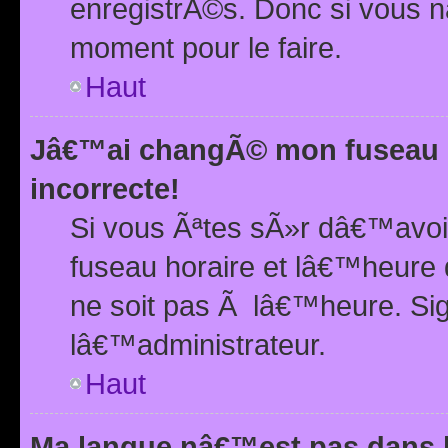
enregistrÃ©s. Donc si vous n
moment pour le faire.
Haut
Jâ€™ai changÃ© mon fuseau h
incorrecte!
Si vous Ãªtes sÃ»r dâ€™avo
fuseau horaire et lâ€™heure 
ne soit pas Ã lâ€™heure. Si
lâ€™administrateur.
Haut
Ma langue nâ€™est pas dans la