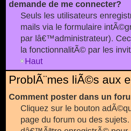
demande de me connecter?
Seuls les utilisateurs enreg
mails via le formulaire intÃ©
par lâ€™administrateur). Ce
la fonctionnalitÃ© par les inv
Haut
ProblÃ¨mes liÃ©s aux 
Comment poster dans un for
Cliquez sur le bouton adÃ©q
page du forum ou des sujets.
dâ€™Ãªtre enregistrÃ© pour 