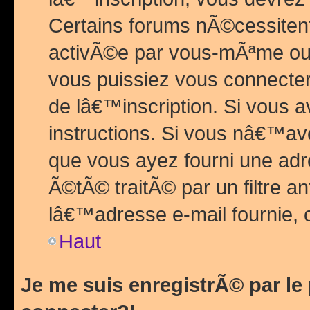
Certains forums nÃ©cessitent 
activÃ©e par vous-mÃªme ou 
vous puissiez vous connecter.
de lâ€™inscription. Si vous a
instructions. Si vous nâ€™av
que vous ayez fourni une adr
Ã©tÃ© traitÃ© par un filtre a
lâ€™adresse e-mail fournie, 
Haut
Je me suis enregistrÃ© par l