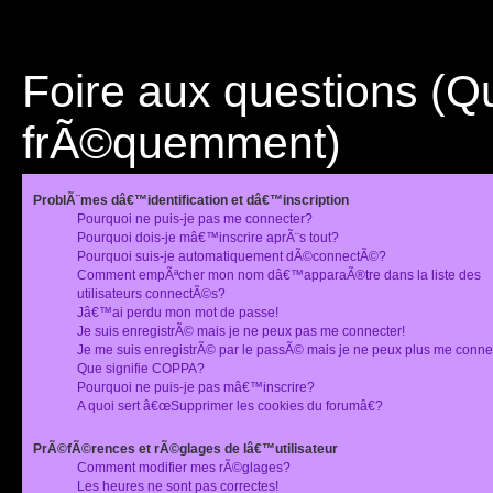
Foire aux questions (
frÃ©quemment)
ProblÃ¨mes dâ€™identification et dâ€™inscription
Pourquoi ne puis-je pas me connecter?
Pourquoi dois-je mâ€™inscrire aprÃ¨s tout?
Pourquoi suis-je automatiquement dÃ©connectÃ©?
Comment empÃªcher mon nom dâ€™apparaÃ®tre dans la liste des
utilisateurs connectÃ©s?
Jâ€™ai perdu mon mot de passe!
Je suis enregistrÃ© mais je ne peux pas me connecter!
Je me suis enregistrÃ© par le passÃ© mais je ne peux plus me conne
Que signifie COPPA?
Pourquoi ne puis-je pas mâ€™inscrire?
A quoi sert â€œSupprimer les cookies du forumâ€?
PrÃ©fÃ©rences et rÃ©glages de lâ€™utilisateur
Comment modifier mes rÃ©glages?
Les heures ne sont pas correctes!