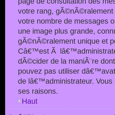
page de consultation des me
votre rang, gÃ©nÃ©ralement d
votre nombre de messages ou 
une image plus grande, conn
gÃ©nÃ©ralement unique et per
Câ€™est Ã lâ€™administrateu
dÃ©cider de la maniÃ¨re dont 
pouvez pas utiliser dâ€™ava
de lâ€™administrateur. Vous 
ses raisons.
Haut