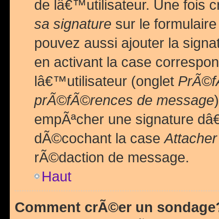
de lâ€™utilisateur. Une foi
sa signature
sur le formulair
pouvez aussi ajouter la sig
en activant la case correspo
lâ€™utilisateur (onglet
PrÃ©fÃ
prÃ©fÃ©rences de message
empÃªcher une signature dâ
dÃ©cochant la case
Attacher
rÃ©daction de message.
Haut
Comment crÃ©er un sondage