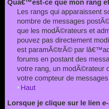
Quâ€™est-ce que mon rang et
Les rangs qui apparaissent s
nombre de messages postÃ©s ou
que les modÃ©rateurs et adm
pouvez pas directement modif
est paramÃ©trÃ© par lâ€™adm
forums en postant des mess
votre rang, un modÃ©rateur o
votre compteur de messages
Haut
Lorsque je clique sur le lien
e-