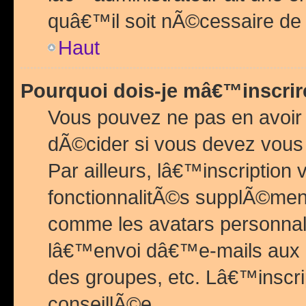
quâ€™il soit nÃ©cessaire de l
Haut
Pourquoi dois-je mâ€™inscrir
Vous pouvez ne pas en avoir
dÃ©cider si vous devez vous 
Par ailleurs, lâ€™inscriptio
fonctionnalitÃ©s supplÃ©ment
comme les avatars personnal
lâ€™envoi dâ€™e-mails aux
des groupes, etc. Lâ€™inscrip
conseillÃ©e.