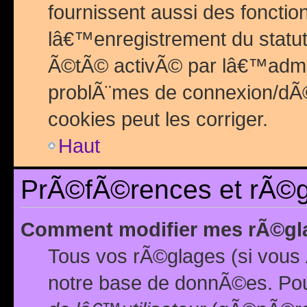
fournissent aussi des fonctio
lâ€™enregistrement du statut
Ã©tÃ© activÃ© par lâ€™admin
problÃ¨mes de connexion/dÃ©
cookies peut les corriger.
Haut
PrÃ©fÃ©rences et rÃ©gl
Comment modifier mes rÃ©gl
Tous vos rÃ©glages (si vous 
notre base de donnÃ©es. Pour 