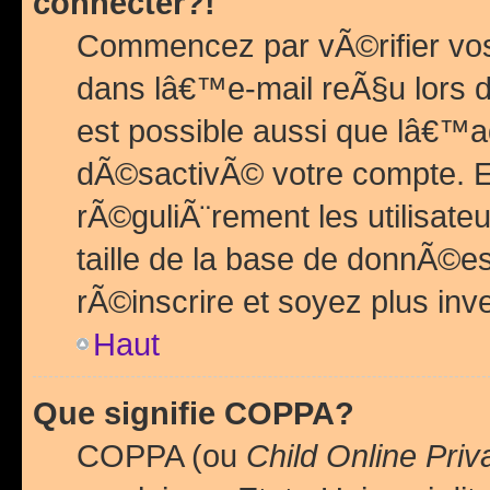
connecter?!
Commencez par vÃ©rifier vos
dans lâ€™e-mail reÃ§u lors de
est possible aussi que lâ€™a
dÃ©sactivÃ© votre compte. En 
rÃ©guliÃ¨rement les utilisate
taille de la base de donnÃ©es
rÃ©inscrire et soyez plus inve
Haut
Que signifie COPPA?
COPPA (ou
Child Online Priv