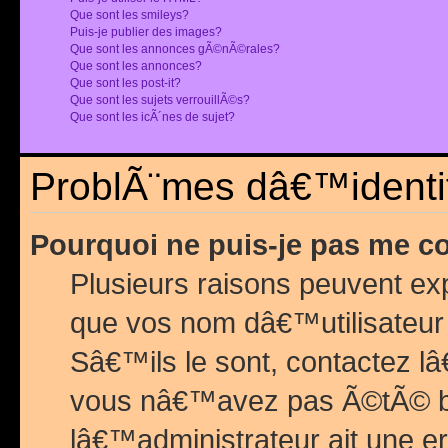
Que sont les smileys?
Puis-je publier des images?
Que sont les annonces gÃ©nÃ©rales?
Que sont les annonces?
Que sont les post-it?
Que sont les sujets verrouillÃ©s?
Que sont les icÃ´nes de sujet?
ProblÃ¨mes dâ€™identif
Pourquoi ne puis-je pas me c
Plusieurs raisons peuvent exp
que vos nom dâ€™utilisateur 
Sâ€™ils le sont, contactez l
vous nâ€™avez pas Ã©tÃ© ban
lâ€™administrateur ait une er