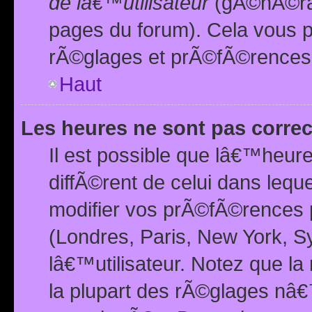
de lâ€™utilisateur
(gÃ©nÃ©ral
pages du forum). Cela vous p
rÃ©glages et prÃ©fÃ©rences
Haut
Les heures ne sont pas correc
Il est possible que lâ€™heure
diffÃ©rent de celui dans leq
modifier vos prÃ©fÃ©rences p
(Londres, Paris, New York, S
lâ€™utilisateur. Notez que la
la plupart des rÃ©glages nâ