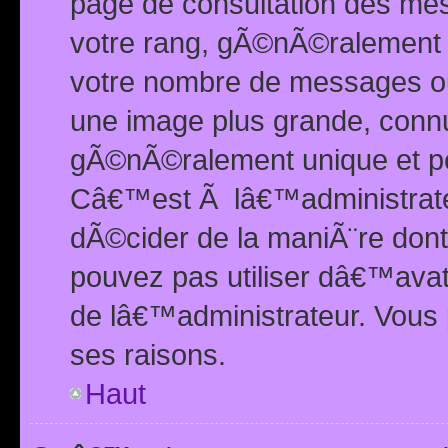
page de consultation des me
votre rang, gÃ©nÃ©ralement d
votre nombre de messages ou 
une image plus grande, conn
gÃ©nÃ©ralement unique et per
Câ€™est Ã lâ€™administrateu
dÃ©cider de la maniÃ¨re dont 
pouvez pas utiliser dâ€™ava
de lâ€™administrateur. Vous 
ses raisons.
Haut