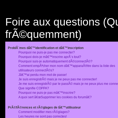
Foire aux questions (
frÃ©quemment)
ProblÃ¨mes dâ€™identification et dâ€™inscription
Pourquoi ne puis-je pas me connecter?
Pourquoi dois-je mâ€™inscrire aprÃ¨s tout?
Pourquoi suis-je automatiquement dÃ©connectÃ©?
Comment empÃªcher mon nom dâ€™apparaÃ®tre dans la liste des
utilisateurs connectÃ©s?
Jâ€™ai perdu mon mot de passe!
Je suis enregistrÃ© mais je ne peux pas me connecter!
Je me suis enregistrÃ© par le passÃ© mais je ne peux plus me conne
Que signifie COPPA?
Pourquoi ne puis-je pas mâ€™inscrire?
A quoi sert â€œSupprimer les cookies du forumâ€?
PrÃ©fÃ©rences et rÃ©glages de lâ€™utilisateur
Comment modifier mes rÃ©glages?
Les heures ne sont pas correctes!