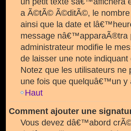
un petit texte sâ€™affichera
a Ã©tÃ© Ã©ditÃ©, le nombre 
ainsi que la date et lâ€™heur
message nâ€™apparaÃ®tra p
administrateur modifie le mes
de laisser une note indiquan
Notez que les utilisateurs n
une fois que quelquâ€™un y
Haut
Comment ajouter une signat
Vous devez dâ€™abord crÃ©e