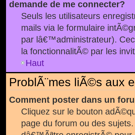
demande de me connecter?
Seuls les utilisateurs enreg
mails via le formulaire intÃ©
par lâ€™administrateur). Ce
la fonctionnalitÃ© par les inv
Haut
ProblÃ¨mes liÃ©s aux 
Comment poster dans un for
Cliquez sur le bouton adÃ©q
page du forum ou des sujets.
dâ€™Ãªtre enregistrÃ© pour 