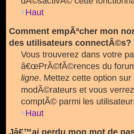
dÃ©sactivÃ© cette fonctionna
Haut
Comment empÃªcher mon nom 
des utilisateurs connectÃ©s?
Vous trouverez dans votre pa
â€œPrÃ©fÃ©rences du forum
ligne
. Mettez cette option sur
modÃ©rateurs et vous verrez 
comptÃ© parmi les utilisateurs
Haut
Jâ€™ai perdu mon mot de pas