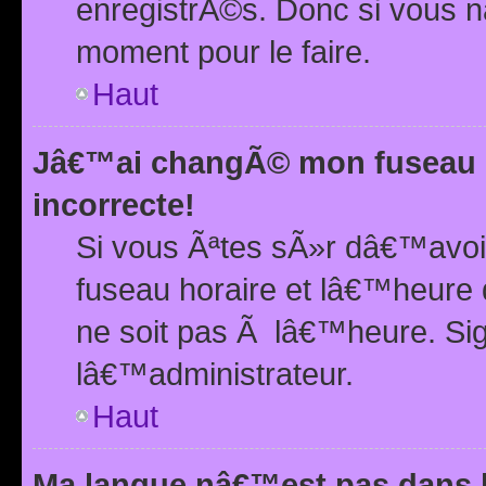
enregistrÃ©s. Donc si vous n
moment pour le faire.
Haut
Jâ€™ai changÃ© mon fuseau h
incorrecte!
Si vous Ãªtes sÃ»r dâ€™avo
fuseau horaire et lâ€™heure 
ne soit pas Ã lâ€™heure. Si
lâ€™administrateur.
Haut
Ma langue nâ€™est pas dans la