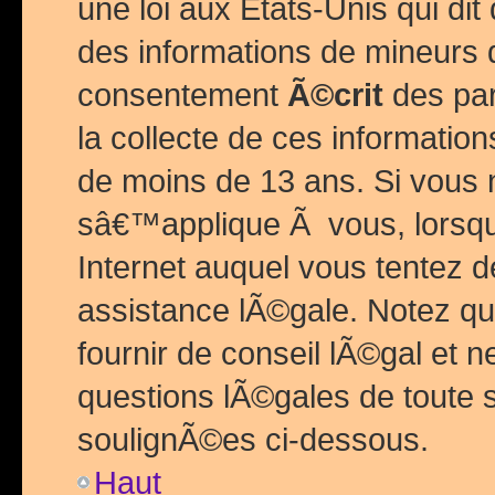
une loi aux Etats-Unis qui dit 
des informations de mineurs 
consentement
Ã©crit
des par
la collecte de ces informatio
de moins de 13 ans. Si vous
sâ€™applique Ã vous, lorsque
Internet auquel vous tentez 
assistance lÃ©gale. Notez q
fournir de conseil lÃ©gal et 
questions lÃ©gales de toute 
soulignÃ©es ci-dessous.
Haut