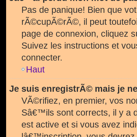
Pas de panique! Bien que vot
rÃ©cupÃ©rÃ©, il peut toutefois
page de connexion, cliquez 
Suivez les instructions et v
connecter.
Haut
Je suis enregistrÃ© mais je n
VÃ©rifiez, en premier, vos n
Sâ€™ils sont corrects, il y a
est active et si vous avez in
lâ€™inscription, vous devrez 