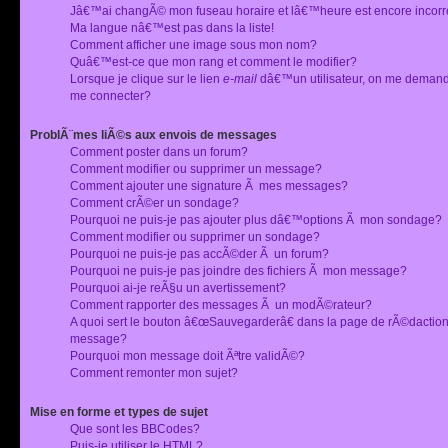
Jâ€™ai changÃ© mon fuseau horaire et lâ€™heure est encore incorr
Ma langue nâ€™est pas dans la liste!
Comment afficher une image sous mon nom?
Quâ€™est-ce que mon rang et comment le modifier?
Lorsque je clique sur le lien
e-mail
dâ€™un utilisateur, on me deman
me connecter?
ProblÃ¨mes liÃ©s aux envois de messages
Comment poster dans un forum?
Comment modifier ou supprimer un message?
Comment ajouter une signature Ã mes messages?
Comment crÃ©er un sondage?
Pourquoi ne puis-je pas ajouter plus dâ€™options Ã mon sondage?
Comment modifier ou supprimer un sondage?
Pourquoi ne puis-je pas accÃ©der Ã un forum?
Pourquoi ne puis-je pas joindre des fichiers Ã mon message?
Pourquoi ai-je reÃ§u un avertissement?
Comment rapporter des messages Ã un modÃ©rateur?
A quoi sert le bouton â€œSauvegarderâ€ dans la page de rÃ©dactio
message?
Pourquoi mon message doit Ãªtre validÃ©?
Comment remonter mon sujet?
Mise en forme et types de sujet
Que sont les BBCodes?
Puis-je utiliser le HTML?