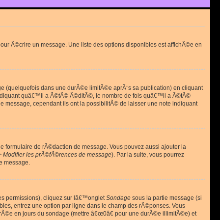
ur Ã©crire un message. Une liste des options disponibles est affichÃ©e en
(quelquefois dans une durÃ©e limitÃ©e aprÃ¨s sa publication) en cliquant
diquant quâ€™il a Ã©tÃ© Ã©ditÃ©, le nombre de fois quâ€™il a Ã©tÃ©
message, cependant ils ont la possibilitÃ© de laisser une note indiquant
le formulaire de rÃ©daction de message. Vous pouvez aussi ajouter la
> Modifier les prÃ©fÃ©rences de message
). Par la suite, vous pourrez
de message.
es permissions), cliquez sur lâ€™onglet
Sondage
sous la partie message (si
ibles, entrez une option par ligne dans le champ des rÃ©ponses. Vous
durÃ©e en jours du sondage (mettre â€œ0â€ pour une durÃ©e illimitÃ©e) et