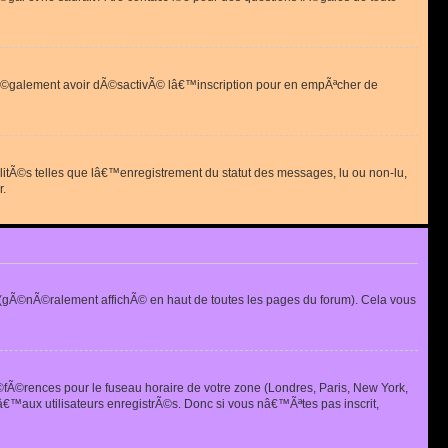
 peut Ã©galement avoir dÃ©sactivÃ© lâ€™inscription pour en empÃªcher de
alitÃ©s telles que lâ€™enregistrement du statut des messages, lu ou non-lu,
r.
(gÃ©nÃ©ralement affichÃ© en haut de toutes les pages du forum). Cela vous
Ã©fÃ©rences pour le fuseau horaire de votre zone (Londres, Paris, New York,
€™aux utilisateurs enregistrÃ©s. Donc si vous nâ€™Ãªtes pas inscrit,