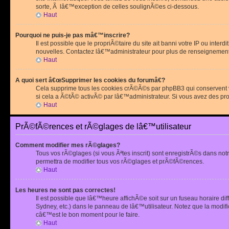
sorte, Ã lâ€™exception de celles soulignÃ©es ci-dessous.
Haut
Pourquoi ne puis-je pas mâ€™inscrire?
Il est possible que le propriÃ©taire du site ait banni votre IP ou int
nouvelles. Contactez lâ€™administrateur pour plus de renseignement
Haut
A quoi sert â€œSupprimer les cookies du forumâ€?
Cela supprime tous les cookies crÃ©Ã©s par phpBB3 qui conservent vot
si cela a Ã©tÃ© activÃ© par lâ€™administrateur. Si vous avez des pr
Haut
PrÃ©fÃ©rences et rÃ©glages de lâ€™utilisateur
Comment modifier mes rÃ©glages?
Tous vos rÃ©glages (si vous Ãªtes inscrit) sont enregistrÃ©s dans notr
permettra de modifier tous vos rÃ©glages et prÃ©fÃ©rences.
Haut
Les heures ne sont pas correctes!
Il est possible que lâ€™heure affichÃ©e soit sur un fuseau horaire d
Sydney, etc.) dans le panneau de lâ€™utilisateur. Notez que la modi
câ€™est le bon moment pour le faire.
Haut