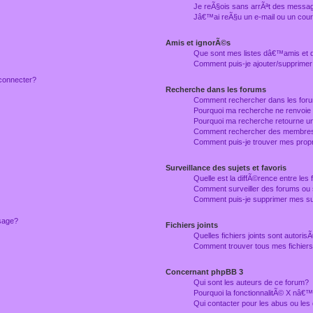
Je reÃ§ois sans arrÃªt des messag
Jâ€™ai reÃ§u un e-mail ou un courr
Amis et ignorÃ©s
Que sont mes listes dâ€™amis et
Comment puis-je ajouter/supprimer
connecter?
Recherche dans les forums
Comment rechercher dans les for
Pourquoi ma recherche ne renvoie
Pourquoi ma recherche retourne u
Comment rechercher des membre
Comment puis-je trouver mes prop
Surveillance des sujets et favoris
Quelle est la diffÃ©rence entre les f
Comment surveiller des forums ou 
Comment puis-je supprimer mes sur
ssage?
Fichiers joints
Quelles fichiers joints sont autori
Comment trouver tous mes fichiers 
Concernant phpBB 3
Qui sont les auteurs de ce forum?
Pourquoi la fonctionnalitÃ© X nâ€™
Qui contacter pour les abus ou le