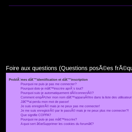
Foire aux questions (Questions posÃ©es frÃ©
ProblÃ¨mes dâ€™identification et dâ€™inscription
Pourquoi ne puis-je pas me connecter?
Pourquoi dois-je mâ€™inscrire aprÃ¨s tout?
Pourquoi suis-je automatiquement dÃ©connectÃ©?
Comment empÃªcher mon nom dâ€™apparaÃ®tre dans la liste des utilisateu
Jâ€™ai perdu mon mot de passe!
Je suis enregistrÃ© mais je ne peux pas me connecter!
Je me suis enregistrÃ© par le passÃ© mais je ne peux plus me connecter?!
Que signifie COPPA?
Pourquoi ne puis-je pas mâ€™inscrire?
A quoi sert â€œSupprimer les cookies du forumâ€?