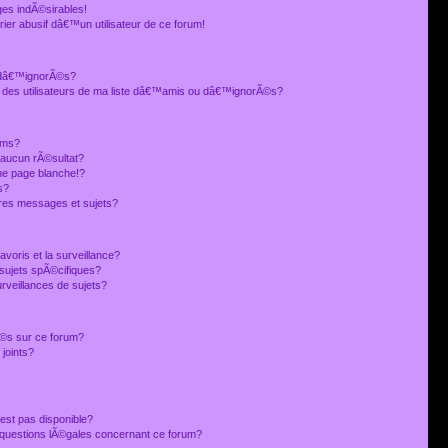
es indÃ©sirables!
ier abusif dâ€™un utilisateur de ce forum!
 dâ€™ignorÃ©s?
 des utilisateurs de ma liste dâ€™amis ou dâ€™ignorÃ©s?
ums?
 aucun rÃ©sultat?
ne page blanche!?
s?
res messages et sujets?
avoris et la surveillance?
sujets spÃ©cifiques?
veillances de sujets?
sÃ©s sur ce forum?
joints?
est pas disponible?
s questions lÃ©gales concernant ce forum?