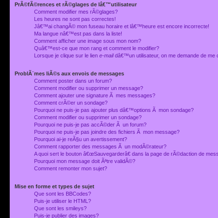
PrÃ©fÃ©rences et rÃ©glages de lâ€™utilisateur
Comment modifier mes rÃ©glages?
Les heures ne sont pas correctes!
Jâ€™ai changÃ© mon fuseau horaire et lâ€™heure est encore incorrecte!
Ma langue nâ€™est pas dans la liste!
Comment afficher une image sous mon nom?
Quâ€™est-ce que mon rang et comment le modifier?
Lorsque je clique sur le lien
e-mail
dâ€™un utilisateur, on me demande de me 
ProblÃ¨mes liÃ©s aux envois de messages
Comment poster dans un forum?
Comment modifier ou supprimer un message?
Comment ajouter une signature Ã mes messages?
Comment crÃ©er un sondage?
Pourquoi ne puis-je pas ajouter plus dâ€™options Ã mon sondage?
Comment modifier ou supprimer un sondage?
Pourquoi ne puis-je pas accÃ©der Ã un forum?
Pourquoi ne puis-je pas joindre des fichiers Ã mon message?
Pourquoi ai-je reÃ§u un avertissement?
Comment rapporter des messages Ã un modÃ©rateur?
A quoi sert le bouton â€œSauvegarderâ€ dans la page de rÃ©daction de me
Pourquoi mon message doit Ãªtre validÃ©?
Comment remonter mon sujet?
Mise en forme et types de sujet
Que sont les BBCodes?
Puis-je utiliser le HTML?
Que sont les smileys?
Puis-je publier des images?