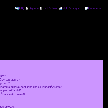
FAQ
Agenda
Le P'tit Noir
Mâ€™enregistrer
Connexion
eurs?
€™utilisateurs?
 groupe?
lisateurs apparaissent dans une couleur diffÃ©rente?
 par dÃ©fautâ€?
Ã©quipe du forumâ€?
ges privÃ©s!