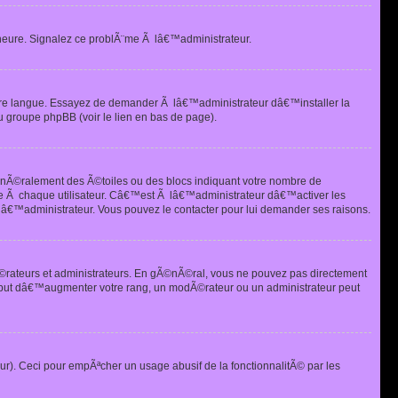
heure. Signalez ce problÃ¨me Ã lâ€™administrateur.
tre langue. Essayez de demander Ã lâ€™administrateur dâ€™installer la
u groupe phpBB (voir le lien en bas de page).
©nÃ©ralement des Ã©toiles ou des blocs indiquant votre nombre de
e Ã chaque utilisateur. Câ€™est Ã lâ€™administrateur dâ€™activer les
 lâ€™administrateur. Vous pouvez le contacter pour lui demander ses raisons.
Ã©rateurs et administrateurs. En gÃ©nÃ©ral, vous ne pouvez pas directement
 but dâ€™augmenter votre rang, un modÃ©rateur ou un administrateur peut
ur). Ceci pour empÃªcher un usage abusif de la fonctionnalitÃ© par les