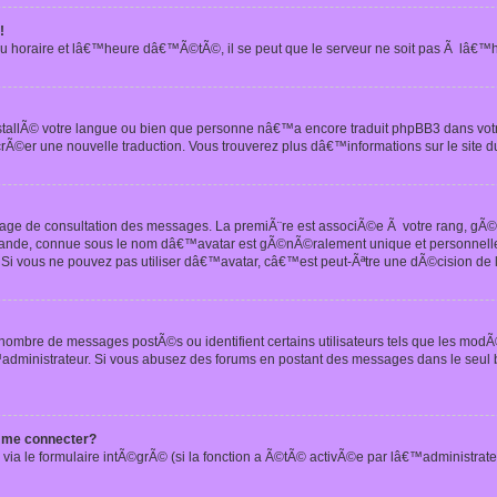
!
u horaire et lâ€™heure dâ€™Ã©tÃ©, il se peut que le serveur ne soit pas Ã lâ€™
nstallÃ© votre langue ou bien que personne nâ€™a encore traduit phpBB3 dans vo
crÃ©er une nouvelle traduction. Vous trouverez plus dâ€™informations sur le site d
 page de consultation des messages. La premiÃ¨re est associÃ©e Ã votre rang, gÃ
 grande, connue sous le nom dâ€™avatar est gÃ©nÃ©ralement unique et personnell
n. Si vous ne pouvez pas utiliser dâ€™avatar, câ€™est peut-Ãªtre une dÃ©cision de
 nombre de messages postÃ©s ou identifient certains utilisateurs tels que les mod
administrateur. Si vous abusez des forums en postant des messages dans le seul
 me connecter?
via le formulaire intÃ©grÃ© (si la fonction a Ã©tÃ© activÃ©e par lâ€™administrate