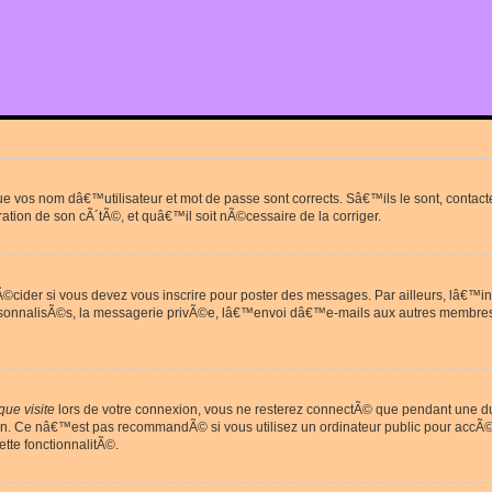
que vos nom dâ€™utilisateur et mot de passe sont corrects. Sâ€™ils le sont, cont
ration de son cÃ´tÃ©, et quâ€™il soit nÃ©cessaire de la corriger.
cider si vous devez vous inscrire pour poster des messages. Par ailleurs, lâ€™in
rsonnalisÃ©s, la messagerie privÃ©e, lâ€™envoi dâ€™e-mails aux autres membres
ue visite
lors de votre connexion, vous ne resterez connectÃ© que pendant une 
on. Ce nâ€™est pas recommandÃ© si vous utilisez un ordinateur public pour accÃ©de
tte fonctionnalitÃ©.