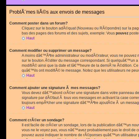
ProblÃ¨mes liÃ©s aux envois de messages
Comment poster dans un forum?
Cliquez sur le bouton adÃ©quat (Nouveau ou RÃ©pondre) sur la page 
bas des pages des forums et des sujets, exemple: Vous
pouvez
poste
Haut
Comment modifier ou supprimer un message?
A moins dâ€™Ãªtre administrateur ou modÃ©rateur, vous ne pouvez m
sur le bouton
Ã©diter
du message correspondant. Si quelquâ€™un a d
modifiÃ© ainsi que la date et lâ€™heure de la derniÃ¨re Ã©dition. C
quâ€™ils ont modifiÃ© le message. Notez que les utilisateurs ne p
Haut
Comment ajouter une signature Ã mes messages?
Vous devez dâ€™abord crÃ©er une signature dans votre panneau de 
signature par dÃ©faut Ã tous vos messages en activant la case corr
toujours empÃªcher une signature dâ€™Ãªtre ajoutÃ©e Ã un messa
Haut
Comment crÃ©er un sondage?
Il est facile de crÃ©er un sondage, lors de la publication dâ€™un no
vous ne le voyez pas, vous nâ€™avez probablement pas le droit de cr
pouvez aussi indiquer le nombre de rÃ©ponses quâ€™un utilisateur peu