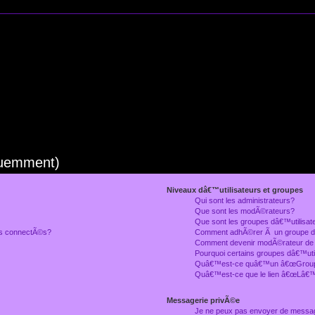
quemment)
Niveaux dâ€™utilisateurs et groupes
Qui sont les administrateurs?
Que sont les modÃ©rateurs?
Que sont les groupes dâ€™utilisat
rs connectÃ©s?
Comment adhÃ©rer Ã un groupe dâ
Comment devenir modÃ©rateur de
Pourquoi certains groupes dâ€™uti
Quâ€™est-ce quâ€™un â€œGroupe
Quâ€™est-ce que le lien â€œLâ€™
Messagerie privÃ©e
Je ne peux pas envoyer de messa