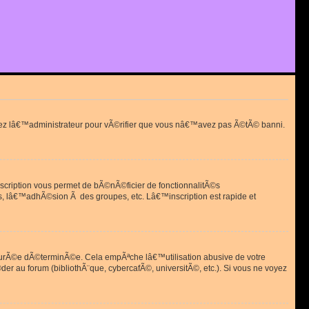
actez lâ€™administrateur pour vÃ©rifier que vous nâ€™avez pas Ã©tÃ© banni.
scription vous permet de bÃ©nÃ©ficier de fonctionnalitÃ©s
, lâ€™adhÃ©sion Ã des groupes, etc. Lâ€™inscription est rapide et
durÃ©e dÃ©terminÃ©e. Cela empÃªche lâ€™utilisation abusive de votre
r au forum (bibliothÃ¨que, cybercafÃ©, universitÃ©, etc.). Si vous ne voyez