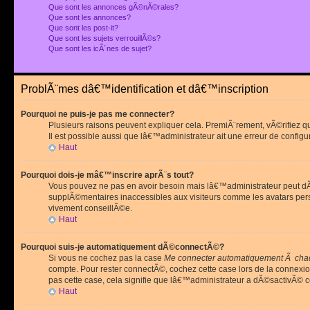
Que sont les annonces gÃ©nÃ©rales?
Que sont les annonces?
Que sont les post-it?
Que sont les sujets verrouillÃ©s?
Que sont les icÃ´nes de sujet?
ProblÃ¨mes dâ€™identification et dâ€™inscription
Pourquoi ne puis-je pas me connecter?
Plusieurs raisons peuvent expliquer cela. PremiÃ¨rement, vÃ©rifiez 
Il est possible aussi que lâ€™administrateur ait une erreur de configu
Haut
Pourquoi dois-je mâ€™inscrire aprÃ¨s tout?
Vous pouvez ne pas en avoir besoin mais lâ€™administrateur peut dÃ©
supplÃ©mentaires inaccessibles aux visiteurs comme les avatars pe
vivement conseillÃ©e.
Haut
Pourquoi suis-je automatiquement dÃ©connectÃ©?
Si vous ne cochez pas la case
Me connecter automatiquement Ã chaq
compte. Pour rester connectÃ©, cochez cette case lors de la connexi
pas cette case, cela signifie que lâ€™administrateur a dÃ©sactivÃ© ce
Haut