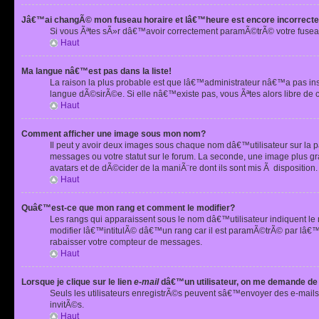
Jâ€™ai changÃ© mon fuseau horaire et lâ€™heure est encore incorrecte
Si vous Ãªtes sÃ»r dâ€™avoir correctement paramÃ©trÃ© votre fusea
Haut
Ma langue nâ€™est pas dans la liste!
La raison la plus probable est que lâ€™administrateur nâ€™a pas i
langue dÃ©sirÃ©e. Si elle nâ€™existe pas, vous Ãªtes alors libre de 
Haut
Comment afficher une image sous mon nom?
Il peut y avoir deux images sous chaque nom dâ€™utilisateur sur la
messages ou votre statut sur le forum. La seconde, une image plus
avatars et de dÃ©cider de la maniÃ¨re dont ils sont mis Ã dispositio
Haut
Quâ€™est-ce que mon rang et comment le modifier?
Les rangs qui apparaissent sous le nom dâ€™utilisateur indiquent le
modifier lâ€™intitulÃ© dâ€™un rang car il est paramÃ©trÃ© par lâ€™
rabaisser votre compteur de messages.
Haut
Lorsque je clique sur le lien
e-mail
dâ€™un utilisateur, on me demande de
Seuls les utilisateurs enregistrÃ©s peuvent sâ€™envoyer des e-mails 
invitÃ©s.
Haut