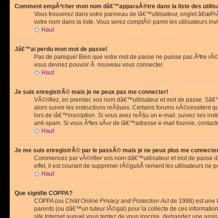
Comment empÃªcher mon nom dâ€™apparaÃ®tre dans la liste des utilis
Vous trouverez dans votre panneau de lâ€™utilisateur, onglet â€œP
votre nom dans la liste. Vous serez comptÃ© parmi les utilisateurs invi
Haut
Jâ€™ai perdu mon mot de passe!
Pas de panique! Bien que votre mot de passe ne puisse pas Ãªtre rÃ©cu
vous devriez pouvoir Ã nouveau vous connecter.
Haut
Je suis enregistrÃ© mais je ne peux pas me connecter!
VÃ©rifiez, en premier, vos nom dâ€™utilisateur et mot de passe. Sâ€™i
alors suivre les instructions reÃ§ues. Certains forums nÃ©cessitent 
lors de lâ€™inscription. Si vous avez reÃ§u un e-mail, suivez ses ins
anti-spam. Si vous Ãªtes sÃ»r de lâ€™adresse e-mail fournie, contact
Haut
Je me suis enregistrÃ© par le passÃ© mais je ne peux plus me connecte
Commencez par vÃ©rifier vos nom dâ€™utilisateur et mot de passe dan
effet, il est courant de supprimer rÃ©guliÃ¨rement les utilisateurs ne 
Haut
Que signifie COPPA?
COPPA (ou
Child Online Privacy and Protection Act
de 1998) est une l
parents (ou dâ€™un tuteur lÃ©gal) pour la collecte de ces informati
site Internet auquel vous tentez de vous inscrire, demandez une ass