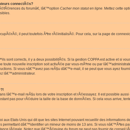
ateurs connectÃ©s?
rÃ©fÃ©rences du forumâ€, lâ€™option
Cacher mon statut en ligne
. Mettez cette opt
sibles.
pÃ©rÃ©, il peut toutefois Ãªtre rÃ©initialisÃ©. Pour cela, sur la page de connexi
ls sont corrects, il y a deux possibilitÃ©s. Si la gestion COPPA est active et si v
que toute nouvelle inscription soit activÃ©e par vous-mÃªme ou par lâ€™administrat
tructions. Si vous nâ€™avez pas reÃ§u dâ€™e-mail, il se peut que vous ayez fourni
ez lâ€™administrateur.
r?!
s lâ€™e-mail reÃ§u lors de votre inscription et rÃ©essayez. Il est possible aus
postant pas pour rÃ©duire la taille de la base de donnÃ©es. Si cela vous arrive, tent
oi aux Etats-Unis qui dit que les sites Internet pouvant recueillir des information
ons permettant dâ€™identifier un mineur de moins de 13 ans. Si vous nâ€™Ãªtes p
istance lÃ©gale. Notez que lâ€™Ã©quipe du forum ne peut pas fournir de conseil lÃ