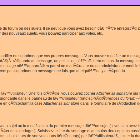
du forum ou des sujets. Il se peut que vous ayez besoin dâ€™Ãªtre enregistrÃ© po
r des nouveaux sujets, Vous
pouvez
participer aux votes, etc.
odifier ou supprimer que vos propres messages. Vous pouvez modifier un message 
Ã©jÃ rÃ©pondu au message, un petit texte sâ€™affichera en bas du message in
e message nâ€™apparaÃ®tra pas si un modÃ©rateur ou un administrateur modifie le 
euvent pas supprimer un message une fois que quelquâ€™un y a rÃ©pondu.
lâ€™utilisateur. Une fois crÃ©Ã©e, vous pouvez cocher
Attacher sa signature
sur 
espondante dans le panneau de lâ€™utilisateur (onglet
PrÃ©fÃ©rences du forum --
ge en dÃ©cochant la case
Attacher sa signature
dans le formulaire de rÃ©daction 
uveau sujet ou la modification du premier message dâ€™un sujet (si vous en avez l
Ã©er des sondages). Saisissez le titre du sondage et au moins deux options poss
t choisir lors de son vote dans â€œOption(s) par lâ€™utilisateurâ€, limiter la 