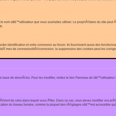
erdit le nom dâ€™utilisateur que vous souhaitez utiliser. Le propriÃ©taire du site
s.
re identification et votre connexion au forum. Ils fournissent aussi des fonctionn
oblÃ¨mes de connexion/dÃ©connexion, la suppression des cookies peut les corrige
e base de donnÃ©es. Pour les modifier, visitez le lien
Panneau de lâ€™utilisateur
iffÃ©rent de celui dans lequel vous Ãªtes. Dans ce cas, vous devez modifier vos pr
fication du fuseau horaire, comme la plupart des rÃ©glages nâ€™est accessible quâ