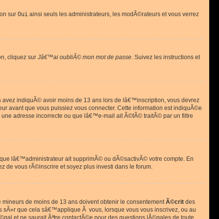
ion sur
Oui
ainsi seuls les administrateurs, les modÃ©rateurs et vous verrez
on, cliquez sur
Jâ€™ai oubliÃ© mon mot de passe
. Suivez les instructions et
ous avez indiquÃ© avoir moins de 13 ans lors de lâ€™inscription, vous devrez
eur avant que vous puissiez vous connecter. Cette information est indiquÃ©e
 une adresse incorrecte ou que lâ€™e-mail ait Ã©tÃ© traitÃ© par un filtre
si que lâ€™administrateur ait supprimÃ© ou dÃ©sactivÃ© votre compte. En
ez de vous rÃ©inscrire et soyez plus investi dans le forum.
s de mineurs de moins de 13 ans doivent obtenir le consentement
Ã©crit
des
as sÃ»r que cela sâ€™applique Ã vous, lorsque vous vous inscrivez, ou au
©gal et ne saurait Ãªtre contactÃ©e pour des questions lÃ©gales de toute