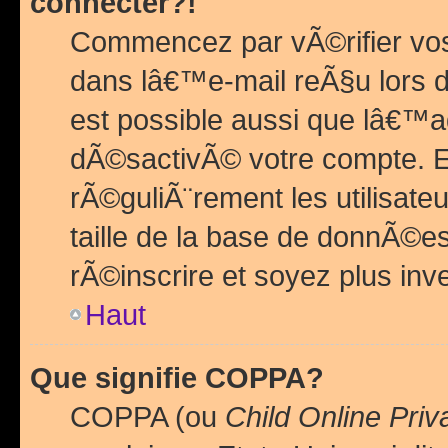
connecter?!
Commencez par vÃ©rifier vos
dans lâ€™e-mail reÃ§u lors de
est possible aussi que lâ€™a
dÃ©sactivÃ© votre compte. En 
rÃ©guliÃ¨rement les utilisate
taille de la base de donnÃ©es
rÃ©inscrire et soyez plus inve
Haut
Que signifie COPPA?
COPPA (ou
Child Online Priv