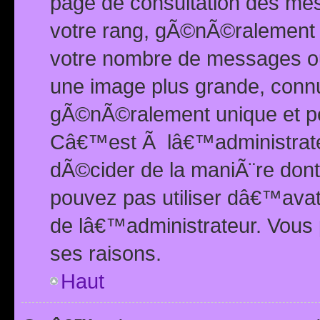
page de consultation des me
votre rang, gÃ©nÃ©ralement d
votre nombre de messages ou 
une image plus grande, conn
gÃ©nÃ©ralement unique et per
Câ€™est Ã lâ€™administrateu
dÃ©cider de la maniÃ¨re dont 
pouvez pas utiliser dâ€™ava
de lâ€™administrateur. Vous 
ses raisons.
Haut