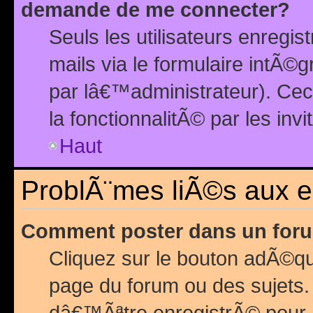
demande de me connecter?
Seuls les utilisateurs enreg
mails via le formulaire intÃ©
par lâ€™administrateur). Ce
la fonctionnalitÃ© par les inv
Haut
ProblÃ¨mes liÃ©s aux 
Comment poster dans un for
Cliquez sur le bouton adÃ©q
page du forum ou des sujets.
dâ€™Ãªtre enregistrÃ© pour 