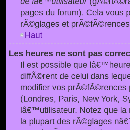
de lâ€™utilisateur
(gÃ©nÃ©ral
pages du forum). Cela vous p
rÃ©glages et prÃ©fÃ©rences
Haut
Les heures ne sont pas correc
Il est possible que lâ€™heure
diffÃ©rent de celui dans leq
modifier vos prÃ©fÃ©rences p
(Londres, Paris, New York, S
lâ€™utilisateur. Notez que la
la plupart des rÃ©glages nâ