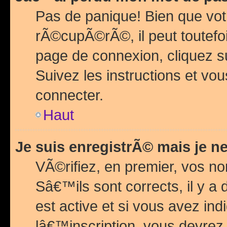
Pas de panique! Bien que vot
rÃ©cupÃ©rÃ©, il peut toutefois
page de connexion, cliquez 
Suivez les instructions et v
connecter.
Haut
Je suis enregistrÃ© mais je n
VÃ©rifiez, en premier, vos n
Sâ€™ils sont corrects, il y a
est active et si vous avez in
lâ€™inscription, vous devrez 