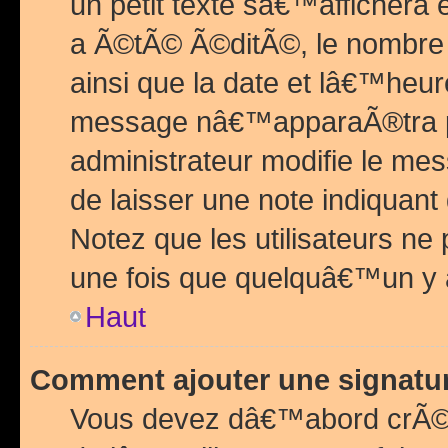
un petit texte sâ€™affichera
a Ã©tÃ© Ã©ditÃ©, le nombre 
ainsi que la date et lâ€™heur
message nâ€™apparaÃ®tra p
administrateur modifie le mes
de laisser une note indiquan
Notez que les utilisateurs n
une fois que quelquâ€™un y
Haut
Comment ajouter une signat
Vous devez dâ€™abord crÃ©e