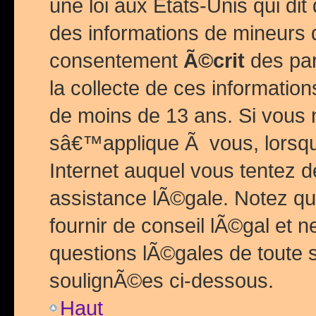
une loi aux Etats-Unis qui dit 
des informations de mineurs 
consentement
Ã©crit
des par
la collecte de ces informatio
de moins de 13 ans. Si vous
sâ€™applique Ã vous, lorsque
Internet auquel vous tentez 
assistance lÃ©gale. Notez q
fournir de conseil lÃ©gal et 
questions lÃ©gales de toute 
soulignÃ©es ci-dessous.
Haut