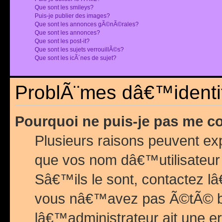
Que sont les smileys?
Puis-je publier des images?
Que sont les annonces gÃ©nÃ©rales?
Que sont les annonces?
Que sont les post-it?
Que sont les sujets verrouillÃ©s?
Que sont les icÃ´nes de sujet?
ProblÃ¨mes dâ€™identif
Pourquoi ne puis-je pas me c
Plusieurs raisons peuvent exp
que vos nom dâ€™utilisateur 
Sâ€™ils le sont, contactez l
vous nâ€™avez pas Ã©tÃ© ban
lâ€™administrateur ait une er