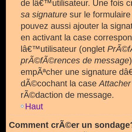
de lâ€™utilisateur. Une foi
sa signature
sur le formulair
pouvez aussi ajouter la sig
en activant la case correspo
lâ€™utilisateur (onglet
PrÃ©fÃ
prÃ©fÃ©rences de message
empÃªcher une signature dâ
dÃ©cochant la case
Attacher
rÃ©daction de message.
Haut
Comment crÃ©er un sondage