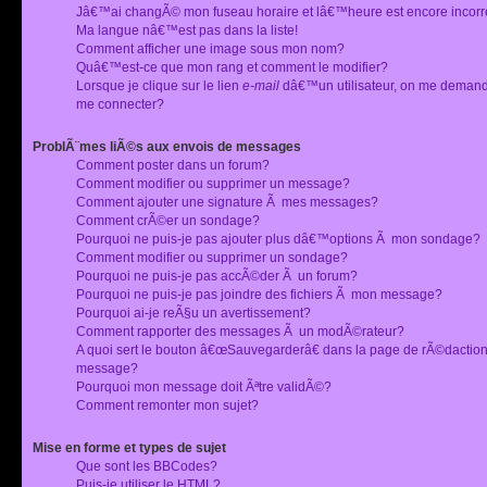
Jâ€™ai changÃ© mon fuseau horaire et lâ€™heure est encore incorr
Ma langue nâ€™est pas dans la liste!
Comment afficher une image sous mon nom?
Quâ€™est-ce que mon rang et comment le modifier?
Lorsque je clique sur le lien
e-mail
dâ€™un utilisateur, on me deman
me connecter?
ProblÃ¨mes liÃ©s aux envois de messages
Comment poster dans un forum?
Comment modifier ou supprimer un message?
Comment ajouter une signature Ã mes messages?
Comment crÃ©er un sondage?
Pourquoi ne puis-je pas ajouter plus dâ€™options Ã mon sondage?
Comment modifier ou supprimer un sondage?
Pourquoi ne puis-je pas accÃ©der Ã un forum?
Pourquoi ne puis-je pas joindre des fichiers Ã mon message?
Pourquoi ai-je reÃ§u un avertissement?
Comment rapporter des messages Ã un modÃ©rateur?
A quoi sert le bouton â€œSauvegarderâ€ dans la page de rÃ©dactio
message?
Pourquoi mon message doit Ãªtre validÃ©?
Comment remonter mon sujet?
Mise en forme et types de sujet
Que sont les BBCodes?
Puis-je utiliser le HTML?