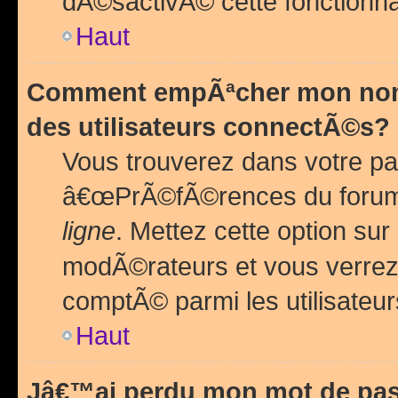
dÃ©sactivÃ© cette fonctionna
Haut
Comment empÃªcher mon nom 
des utilisateurs connectÃ©s?
Vous trouverez dans votre pa
â€œPrÃ©fÃ©rences du forum
ligne
. Mettez cette option sur
modÃ©rateurs et vous verrez 
comptÃ© parmi les utilisateurs
Haut
Jâ€™ai perdu mon mot de pas