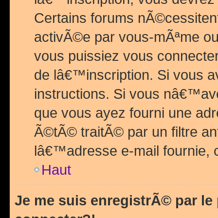
Certains forums nÃ©cessitent 
activÃ©e par vous-mÃªme ou 
vous puissiez vous connecter.
de lâ€™inscription. Si vous a
instructions. Si vous nâ€™av
que vous ayez fourni une adr
Ã©tÃ© traitÃ© par un filtre a
lâ€™adresse e-mail fournie, 
Haut
Je me suis enregistrÃ© par l