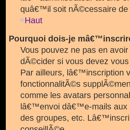
quâ€™il soit nÃ©cessaire de l
Haut
Pourquoi dois-je mâ€™inscrir
Vous pouvez ne pas en avoir
dÃ©cider si vous devez vous 
Par ailleurs, lâ€™inscriptio
fonctionnalitÃ©s supplÃ©ment
comme les avatars personnal
lâ€™envoi dâ€™e-mails aux
des groupes, etc. Lâ€™inscrip
conseillÃ©e.