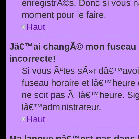
enregistrÃ©s. Donc si vous n
moment pour le faire.
Haut
Jâ€™ai changÃ© mon fuseau h
incorrecte!
Si vous Ãªtes sÃ»r dâ€™avo
fuseau horaire et lâ€™heure 
ne soit pas Ã lâ€™heure. Si
lâ€™administrateur.
Haut
Ma langue nâ€™est pas dans la