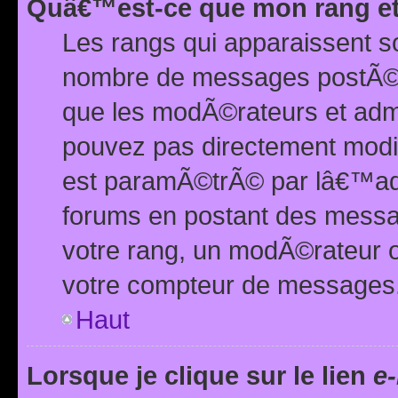
Quâ€™est-ce que mon rang et
Les rangs qui apparaissent s
nombre de messages postÃ©s ou
que les modÃ©rateurs et adm
pouvez pas directement modif
est paramÃ©trÃ© par lâ€™adm
forums en postant des mess
votre rang, un modÃ©rateur o
votre compteur de messages
Haut
Lorsque je clique sur le lien
e-