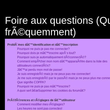
Foire aux questions (
frÃ©quemment)
ProblÃ¨mes dâ€™identification et dâ€™inscription
Pourquoi ne puis-je pas me connecter?
Pourquoi dois-je mâ€™inscrire aprÃ¨s tout?
Pourquoi suis-je automatiquement dÃ©connectÃ©?
Comment empÃªcher mon nom dâ€™apparaÃ®tre dans la liste des
utilisateurs connectÃ©s?
Jâ€™ai perdu mon mot de passe!
Je suis enregistrÃ© mais je ne peux pas me connecter!
Je me suis enregistrÃ© par le passÃ© mais je ne peux plus me conne
Que signifie COPPA?
Pourquoi ne puis-je pas mâ€™inscrire?
A quoi sert â€œSupprimer les cookies du forumâ€?
PrÃ©fÃ©rences et rÃ©glages de lâ€™utilisateur
Comment modifier mes rÃ©glages?
Les heures ne sont pas correctes!