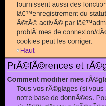
fournissent aussi des fonctio
lâ€™enregistrement du statut
Ã©tÃ© activÃ© par lâ€™admin
problÃ¨mes de connexion/dÃ©
cookies peut les corriger.
Haut
PrÃ©fÃ©rences et rÃ©gl
Comment modifier mes rÃ©gl
Tous vos rÃ©glages (si vous 
notre base de donnÃ©es. Pour 