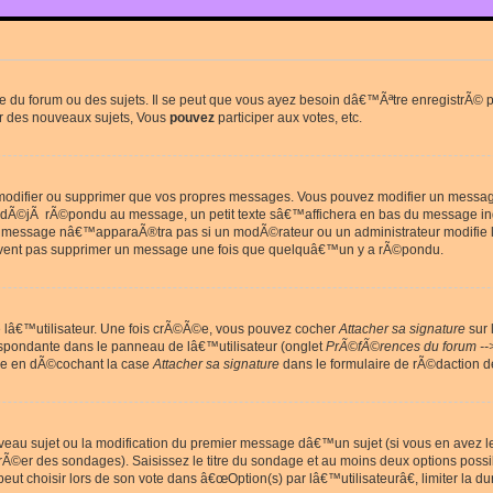
du forum ou des sujets. Il se peut que vous ayez besoin dâ€™Ãªtre enregistrÃ© po
r des nouveaux sujets, Vous
pouvez
participer aux votes, etc.
odifier ou supprimer que vos propres messages. Vous pouvez modifier un message 
Ã©jÃ rÃ©pondu au message, un petit texte sâ€™affichera en bas du message in
e message nâ€™apparaÃ®tra pas si un modÃ©rateur ou un administrateur modifie le 
euvent pas supprimer un message une fois que quelquâ€™un y a rÃ©pondu.
lâ€™utilisateur. Une fois crÃ©Ã©e, vous pouvez cocher
Attacher sa signature
sur 
espondante dans le panneau de lâ€™utilisateur (onglet
PrÃ©fÃ©rences du forum --
ge en dÃ©cochant la case
Attacher sa signature
dans le formulaire de rÃ©daction 
uveau sujet ou la modification du premier message dâ€™un sujet (si vous en avez l
Ã©er des sondages). Saisissez le titre du sondage et au moins deux options poss
t choisir lors de son vote dans â€œOption(s) par lâ€™utilisateurâ€, limiter la 