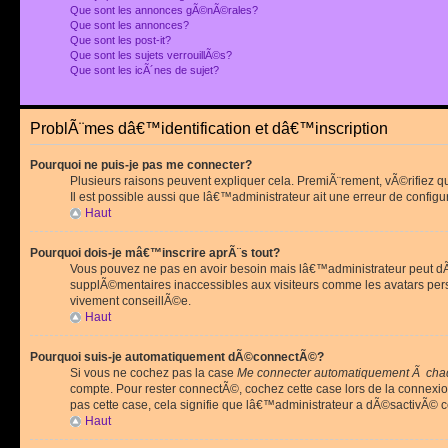
Que sont les annonces gÃ©nÃ©rales?
Que sont les annonces?
Que sont les post-it?
Que sont les sujets verrouillÃ©s?
Que sont les icÃ´nes de sujet?
ProblÃ¨mes dâ€™identification et dâ€™inscription
Pourquoi ne puis-je pas me connecter?
Plusieurs raisons peuvent expliquer cela. PremiÃ¨rement, vÃ©rifiez 
Il est possible aussi que lâ€™administrateur ait une erreur de configu
Haut
Pourquoi dois-je mâ€™inscrire aprÃ¨s tout?
Vous pouvez ne pas en avoir besoin mais lâ€™administrateur peut dÃ©
supplÃ©mentaires inaccessibles aux visiteurs comme les avatars pe
vivement conseillÃ©e.
Haut
Pourquoi suis-je automatiquement dÃ©connectÃ©?
Si vous ne cochez pas la case
Me connecter automatiquement Ã chaq
compte. Pour rester connectÃ©, cochez cette case lors de la connexi
pas cette case, cela signifie que lâ€™administrateur a dÃ©sactivÃ© ce
Haut