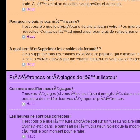
sorte, Ã lâ€™exception de celles soulignÃ©es ci-dessous.
Haut
Pourquoi ne puis-je pas mâ€™inscrire?
Il est possible que le propriÃ©taire du site ait banni votre IP ou int
nouvelles. Contactez lâ€™administrateur pour plus de renseignement
Haut
A quoi sert â€œSupprimer les cookies du forumâ€?
Cela supprime tous les cookies crÃ©Ã©s par phpBB3 qui conservent vot
si cela a Ã©tÃ© activÃ© par lâ€™administrateur. Si vous avez des pr
Haut
PrÃ©fÃ©rences et rÃ©glages de lâ€™utilisateur
Comment modifier mes rÃ©glages?
Tous vos rÃ©glages (si vous Ãªtes inscrit) sont enregistrÃ©s dans notr
permettra de modifier tous vos rÃ©glages et prÃ©fÃ©rences.
Haut
Les heures ne sont pas correctes!
Il est possible que lâ€™heure affichÃ©e soit sur un fuseau horaire d
Sydney, etc.) dans le panneau de lâ€™utilisateur. Notez que la modi
câ€™est le bon moment pour le faire.
Haut