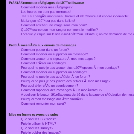
PrÃ©fÃ©rences et rÃ©glages de lâ€™utilisateur
Comment modifier mes rÃ©glages?
Les heures ne sont pas correctes!
Jâ€™ai changÃ© mon fuseau horaire et lâ€™heure est encore incorrecte!
Ma langue nâ€™est pas dans la liste!
Comment afficher une image sous mon nom?
Quâ€™est-ce que mon rang et comment le modifier?
Lorsque je clique sur le lien
e-mail
dâ€™un utilisateur, on me demande de me 
ProblÃ¨mes liÃ©s aux envois de messages
Comment poster dans un forum?
Comment modifier ou supprimer un message?
Comment ajouter une signature Ã mes messages?
Comment crÃ©er un sondage?
Pourquoi ne puis-je pas ajouter plus dâ€™options Ã mon sondage?
Comment modifier ou supprimer un sondage?
Pourquoi ne puis-je pas accÃ©der Ã un forum?
Pourquoi ne puis-je pas joindre des fichiers Ã mon message?
Pourquoi ai-je reÃ§u un avertissement?
Comment rapporter des messages Ã un modÃ©rateur?
A quoi sert le bouton â€œSauvegarderâ€ dans la page de rÃ©daction de me
Pourquoi mon message doit Ãªtre validÃ©?
Comment remonter mon sujet?
Mise en forme et types de sujet
Que sont les BBCodes?
Puis-je utiliser le HTML?
Que sont les smileys?
Puis-je publier des images?