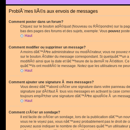
ProblÃ¨mes liÃ©s aux envois de messages
Comment poster dans un forum?
Cliquez sur le bouton adÃ©quat (Nouveau ou RÃ©pondre) sur la page 
bas des pages des forums et des sujets, exemple: Vous
pouvez
poste
Haut
Comment modifier ou supprimer un message?
A moins dâ€™Ãªtre administrateur ou modÃ©rateur, vous ne pouvez m
sur le bouton
Ã©diter
du message correspondant. Si quelquâ€™un a d
modifiÃ© ainsi que la date et lâ€™heure de la derniÃ¨re Ã©dition. C
quâ€™ils ont modifiÃ© le message. Notez que les utilisateurs ne p
Haut
Comment ajouter une signature Ã mes messages?
Vous devez dâ€™abord crÃ©er une signature dans votre panneau de 
signature par dÃ©faut Ã tous vos messages en activant la case corr
toujours empÃªcher une signature dâ€™Ãªtre ajoutÃ©e Ã un messa
Haut
Comment crÃ©er un sondage?
Il est facile de crÃ©er un sondage, lors de la publication dâ€™un no
vous ne le voyez pas, vous nâ€™avez probablement pas le droit de cr
pouvez aussi indiquer le nombre de rÃ©ponses quâ€™un utilisateur peu