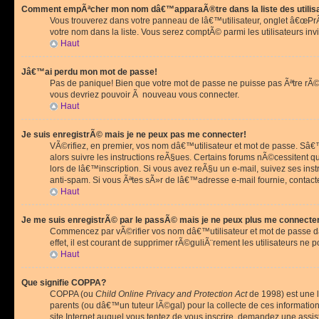
Comment empÃªcher mon nom dâ€™apparaÃ®tre dans la liste des utilis
Vous trouverez dans votre panneau de lâ€™utilisateur, onglet â€œP
votre nom dans la liste. Vous serez comptÃ© parmi les utilisateurs invi
Haut
Jâ€™ai perdu mon mot de passe!
Pas de panique! Bien que votre mot de passe ne puisse pas Ãªtre rÃ©cu
vous devriez pouvoir Ã nouveau vous connecter.
Haut
Je suis enregistrÃ© mais je ne peux pas me connecter!
VÃ©rifiez, en premier, vos nom dâ€™utilisateur et mot de passe. Sâ€™i
alors suivre les instructions reÃ§ues. Certains forums nÃ©cessitent 
lors de lâ€™inscription. Si vous avez reÃ§u un e-mail, suivez ses ins
anti-spam. Si vous Ãªtes sÃ»r de lâ€™adresse e-mail fournie, contact
Haut
Je me suis enregistrÃ© par le passÃ© mais je ne peux plus me connecte
Commencez par vÃ©rifier vos nom dâ€™utilisateur et mot de passe dan
effet, il est courant de supprimer rÃ©guliÃ¨rement les utilisateurs ne 
Haut
Que signifie COPPA?
COPPA (ou
Child Online Privacy and Protection Act
de 1998) est une l
parents (ou dâ€™un tuteur lÃ©gal) pour la collecte de ces informati
site Internet auquel vous tentez de vous inscrire, demandez une ass