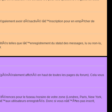
 peut Ã©galement avoir dÃ©sactivÃ© lâ€™inscription pour en empÃªcher de
alitÃ©s telles que lâ€™enregistrement du statut des messages, lu ou non-lu,
r.
(gÃ©nÃ©ralement affichÃ© en haut de toutes les pages du forum). Cela vous
Ã©fÃ©rences pour le fuseau horaire de votre zone (Londres, Paris, New York,
€™aux utilisateurs enregistrÃ©s. Donc si vous nâ€™Ãªtes pas inscrit,