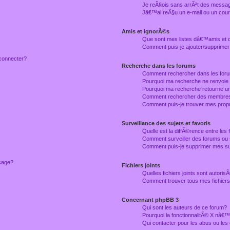
Je reÃ§ois sans arrÃªt des messag
Jâ€™ai reÃ§u un e-mail ou un courr
Amis et ignorÃ©s
Que sont mes listes dâ€™amis et
Comment puis-je ajouter/supprimer
connecter?
Recherche dans les forums
Comment rechercher dans les for
Pourquoi ma recherche ne renvoie
Pourquoi ma recherche retourne u
Comment rechercher des membre
Comment puis-je trouver mes prop
Surveillance des sujets et favoris
Quelle est la diffÃ©rence entre les f
Comment surveiller des forums ou 
Comment puis-je supprimer mes sur
ssage?
Fichiers joints
Quelles fichiers joints sont autori
Comment trouver tous mes fichiers 
Concernant phpBB 3
Qui sont les auteurs de ce forum?
Pourquoi la fonctionnalitÃ© X nâ€™
Qui contacter pour les abus ou le