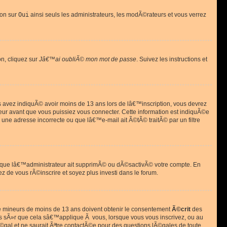
ion sur
Oui
ainsi seuls les administrateurs, les modÃ©rateurs et vous verrez
on, cliquez sur
Jâ€™ai oubliÃ© mon mot de passe
. Suivez les instructions et
ous avez indiquÃ© avoir moins de 13 ans lors de lâ€™inscription, vous devrez
eur avant que vous puissiez vous connecter. Cette information est indiquÃ©e
 une adresse incorrecte ou que lâ€™e-mail ait Ã©tÃ© traitÃ© par un filtre
si que lâ€™administrateur ait supprimÃ© ou dÃ©sactivÃ© votre compte. En
ez de vous rÃ©inscrire et soyez plus investi dans le forum.
s de mineurs de moins de 13 ans doivent obtenir le consentement
Ã©crit
des
as sÃ»r que cela sâ€™applique Ã vous, lorsque vous vous inscrivez, ou au
©gal et ne saurait Ãªtre contactÃ©e pour des questions lÃ©gales de toute