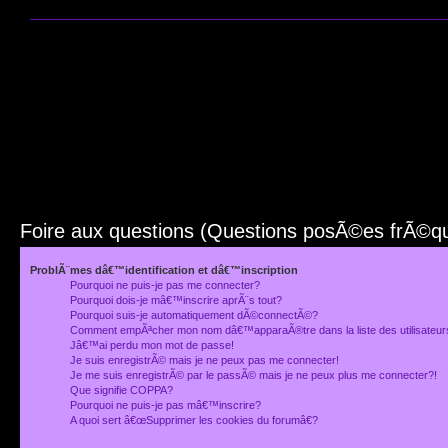
Foire aux questions (Questions posÃ©es frÃ©
ProblÃ¨mes dâ€™identification et dâ€™inscription
Pourquoi ne puis-je pas me connecter?
Pourquoi dois-je mâ€™inscrire aprÃ¨s tout?
Pourquoi suis-je automatiquement dÃ©connectÃ©?
Comment empÃªcher mon nom dâ€™apparaÃ®tre dans la liste des utilisateu
Jâ€™ai perdu mon mot de passe!
Je suis enregistrÃ© mais je ne peux pas me connecter!
Je me suis enregistrÃ© par le passÃ© mais je ne peux plus me connecter?!
Que signifie COPPA?
Pourquoi ne puis-je pas mâ€™inscrire?
A quoi sert â€œSupprimer les cookies du forumâ€?