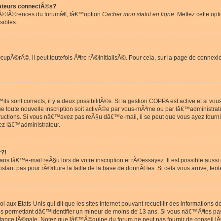
ateurs connectÃ©s?
rÃ©fÃ©rences du forumâ€, lâ€™option
Cacher mon statut en ligne
. Mettez cette opt
sibles.
pÃ©rÃ©, il peut toutefois Ãªtre rÃ©initialisÃ©. Pour cela, sur la page de connexi
ls sont corrects, il y a deux possibilitÃ©s. Si la gestion COPPA est active et si v
que toute nouvelle inscription soit activÃ©e par vous-mÃªme ou par lâ€™administrat
tructions. Si vous nâ€™avez pas reÃ§u dâ€™e-mail, il se peut que vous ayez fourni
ez lâ€™administrateur.
r?!
s lâ€™e-mail reÃ§u lors de votre inscription et rÃ©essayez. Il est possible aus
postant pas pour rÃ©duire la taille de la base de donnÃ©es. Si cela vous arrive, tent
oi aux Etats-Unis qui dit que les sites Internet pouvant recueillir des information
ons permettant dâ€™identifier un mineur de moins de 13 ans. Si vous nâ€™Ãªtes p
istance lÃ©gale. Notez que lâ€™Ã©quipe du forum ne peut pas fournir de conseil lÃ