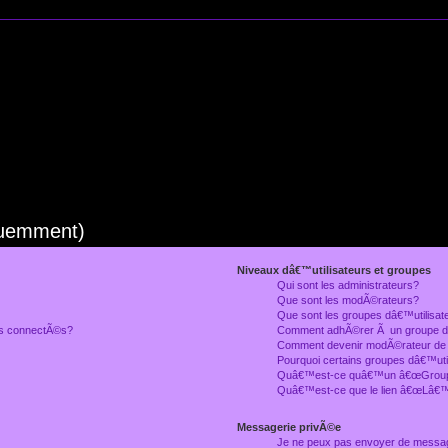
quemment)
Niveaux dâ€™utilisateurs et groupes
Qui sont les administrateurs?
Que sont les modÃ©rateurs?
Que sont les groupes dâ€™utilisat
rs connectÃ©s?
Comment adhÃ©rer Ã un groupe dâ
Comment devenir modÃ©rateur de
Pourquoi certains groupes dâ€™uti
Quâ€™est-ce quâ€™un â€œGroupe
Quâ€™est-ce que le lien â€œLâ€™
Messagerie privÃ©e
Je ne peux pas envoyer de messa