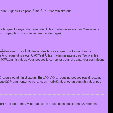
heure. Signalez ce problÃ¨me Ã lâ€™administrateur.
tre langue. Essayez de demander Ã lâ€™administrateur dâ€™installer la
u groupe phpBB (voir le lien en bas de page).
©nÃ©ralement des Ã©toiles ou des blocs indiquant votre nombre de
e Ã chaque utilisateur. Câ€™est Ã lâ€™administrateur dâ€™activer les
 lâ€™administrateur. Vous pouvez le contacter pour lui demander ses raisons.
Ã©rateurs et administrateurs. En gÃ©nÃ©ral, vous ne pouvez pas directement
 but dâ€™augmenter votre rang, un modÃ©rateur ou un administrateur peut
ur). Ceci pour empÃªcher un usage abusif de la fonctionnalitÃ© par les