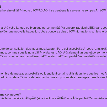
!
u horaire et lâ€™heure dâ€™Ã©tÃ©, il se peut que le serveur ne soit pas Ã lâ€™
nstallÃ© votre langue ou bien que personne nâ€™a encore traduit phpBB3 dans vo
crÃ©er une nouvelle traduction. Vous trouverez plus dâ€™informations sur le site d
 page de consultation des messages. La premiÃ¨re est associÃ©e Ã votre rang, gÃ
 grande, connue sous le nom dâ€™avatar est gÃ©nÃ©ralement unique et personnell
n. Si vous ne pouvez pas utiliser dâ€™avatar, câ€™est peut-Ãªtre une dÃ©cision de
 nombre de messages postÃ©s ou identifient certains utilisateurs tels que les mod
administrateur. Si vous abusez des forums en postant des messages dans le seul
 me connecter?
via le formulaire intÃ©grÃ© (si la fonction a Ã©tÃ© activÃ©e par lâ€™administrate