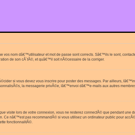
que vos nom dâ€™utilisateur et mot de passe sont corrects. Sâ€™ils le sont, cont
ration de son cÃ´tÃ©, et quâ€™il soit nÃ©cessaire de la corriger.
cider si vous devez vous inscrire pour poster des messages. Par ailleurs, lâ€™in
rsonnalisÃ©s, la messagerie privÃ©e, lâ€™envoi dâ€™e-mails aux autres membres
ue visite
lors de votre connexion, vous ne resterez connectÃ© que pendant une 
on. Ce nâ€™est pas recommandÃ© si vous utilisez un ordinateur public pour accÃ©de
tte fonctionnalitÃ©.