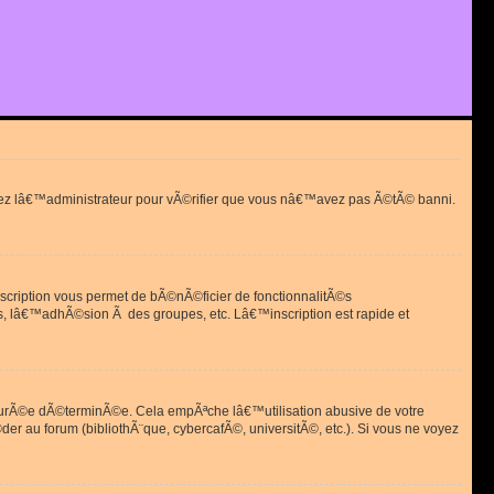
actez lâ€™administrateur pour vÃ©rifier que vous nâ€™avez pas Ã©tÃ© banni.
scription vous permet de bÃ©nÃ©ficier de fonctionnalitÃ©s
, lâ€™adhÃ©sion Ã des groupes, etc. Lâ€™inscription est rapide et
durÃ©e dÃ©terminÃ©e. Cela empÃªche lâ€™utilisation abusive de votre
r au forum (bibliothÃ¨que, cybercafÃ©, universitÃ©, etc.). Si vous ne voyez