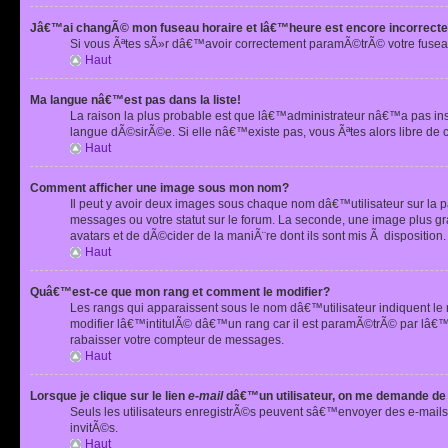
Jâ€™ai changÃ© mon fuseau horaire et lâ€™heure est encore incorrecte
Si vous Ãªtes sÃ»r dâ€™avoir correctement paramÃ©trÃ© votre fusea
Haut
Ma langue nâ€™est pas dans la liste!
La raison la plus probable est que lâ€™administrateur nâ€™a pas i
langue dÃ©sirÃ©e. Si elle nâ€™existe pas, vous Ãªtes alors libre de 
Haut
Comment afficher une image sous mon nom?
Il peut y avoir deux images sous chaque nom dâ€™utilisateur sur la
messages ou votre statut sur le forum. La seconde, une image plus
avatars et de dÃ©cider de la maniÃ¨re dont ils sont mis Ã dispositio
Haut
Quâ€™est-ce que mon rang et comment le modifier?
Les rangs qui apparaissent sous le nom dâ€™utilisateur indiquent le
modifier lâ€™intitulÃ© dâ€™un rang car il est paramÃ©trÃ© par lâ€™
rabaisser votre compteur de messages.
Haut
Lorsque je clique sur le lien
e-mail
dâ€™un utilisateur, on me demande de
Seuls les utilisateurs enregistrÃ©s peuvent sâ€™envoyer des e-mails 
invitÃ©s.
Haut