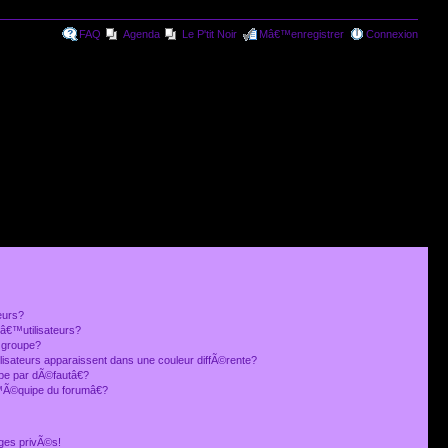
FAQ
Agenda
Le P'tit Noir
Mâ€™enregistrer
Connexion
eurs?
€™utilisateurs?
 groupe?
lisateurs apparaissent dans une couleur diffÃ©rente?
 par dÃ©fautâ€?
Ã©quipe du forumâ€?
ges privÃ©s!