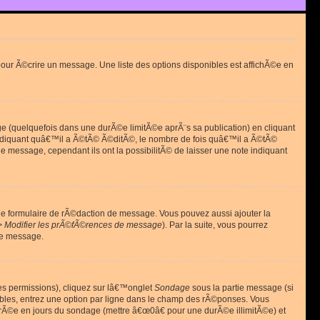
ur Ã©crire un message. Une liste des options disponibles est affichÃ©e en
(quelquefois dans une durÃ©e limitÃ©e aprÃ¨s sa publication) en cliquant
diquant quâ€™il a Ã©tÃ© Ã©ditÃ©, le nombre de fois quâ€™il a Ã©tÃ©
message, cependant ils ont la possibilitÃ© de laisser une note indiquant
le formulaire de rÃ©daction de message. Vous pouvez aussi ajouter la
> Modifier les prÃ©fÃ©rences de message
). Par la suite, vous pourrez
de message.
es permissions), cliquez sur lâ€™onglet
Sondage
sous la partie message (si
ibles, entrez une option par ligne dans le champ des rÃ©ponses. Vous
durÃ©e en jours du sondage (mettre â€œ0â€ pour une durÃ©e illimitÃ©e) et