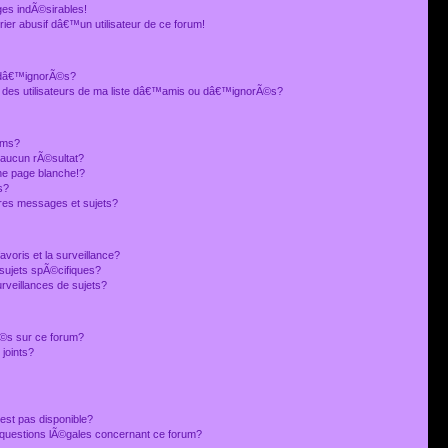
es indÃ©sirables!
ier abusif dâ€™un utilisateur de ce forum!
 dâ€™ignorÃ©s?
 des utilisateurs de ma liste dâ€™amis ou dâ€™ignorÃ©s?
ums?
 aucun rÃ©sultat?
ne page blanche!?
s?
res messages et sujets?
avoris et la surveillance?
sujets spÃ©cifiques?
veillances de sujets?
sÃ©s sur ce forum?
joints?
est pas disponible?
s questions lÃ©gales concernant ce forum?