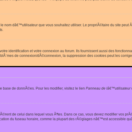
erdit le nom dâ€™utilisateur que vous souhaitez utiliser. Le propriÃ©taire du site
s.
re identification et votre connexion au forum. Ils fournissent aussi des fonctionn
oblÃ¨mes de connexion/dÃ©connexion, la suppression des cookies peut les corrige
e base de donnÃ©es. Pour les modifier, visitez le lien
Panneau de lâ€™utilisateur
iffÃ©rent de celui dans lequel vous Ãªtes. Dans ce cas, vous devez modifier vos pr
fication du fuseau horaire, comme la plupart des rÃ©glages nâ€™est accessible quâ