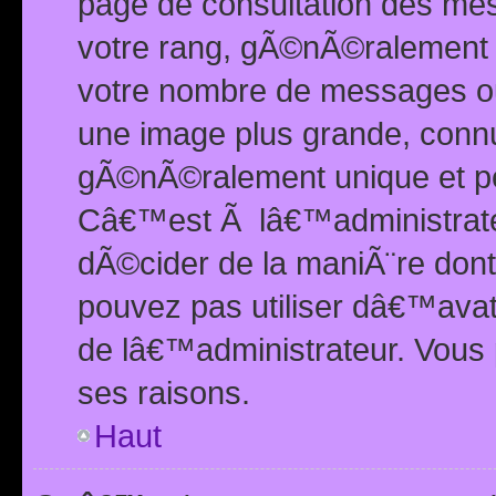
page de consultation des me
votre rang, gÃ©nÃ©ralement d
votre nombre de messages ou 
une image plus grande, conn
gÃ©nÃ©ralement unique et per
Câ€™est Ã lâ€™administrateu
dÃ©cider de la maniÃ¨re dont 
pouvez pas utiliser dâ€™ava
de lâ€™administrateur. Vous 
ses raisons.
Haut