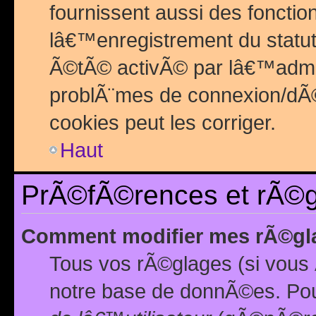
fournissent aussi des fonctio
lâ€™enregistrement du statut
Ã©tÃ© activÃ© par lâ€™admin
problÃ¨mes de connexion/dÃ©
cookies peut les corriger.
Haut
PrÃ©fÃ©rences et rÃ©gl
Comment modifier mes rÃ©gl
Tous vos rÃ©glages (si vous 
notre base de donnÃ©es. Pour 