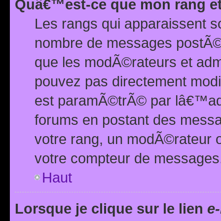
Quâ€™est-ce que mon rang et
Les rangs qui apparaissent s
nombre de messages postÃ©s ou
que les modÃ©rateurs et adm
pouvez pas directement modif
est paramÃ©trÃ© par lâ€™adm
forums en postant des mess
votre rang, un modÃ©rateur o
votre compteur de messages
Haut
Lorsque je clique sur le lien
e-