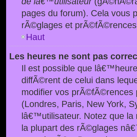
de lâ€™utilisateur
(gÃ©nÃ©ral
pages du forum). Cela vous p
rÃ©glages et prÃ©fÃ©rences
Haut
Les heures ne sont pas correc
Il est possible que lâ€™heure
diffÃ©rent de celui dans leq
modifier vos prÃ©fÃ©rences p
(Londres, Paris, New York, S
lâ€™utilisateur. Notez que la
la plupart des rÃ©glages nâ