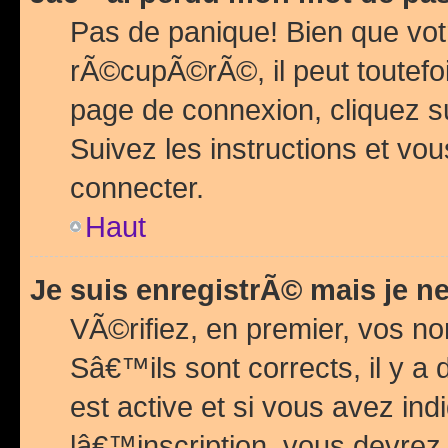
Pas de panique! Bien que vot
rÃ©cupÃ©rÃ©, il peut toutefois
page de connexion, cliquez 
Suivez les instructions et v
connecter.
Haut
Je suis enregistrÃ© mais je n
VÃ©rifiez, en premier, vos n
Sâ€™ils sont corrects, il y a
est active et si vous avez in
lâ€™inscription, vous devrez 