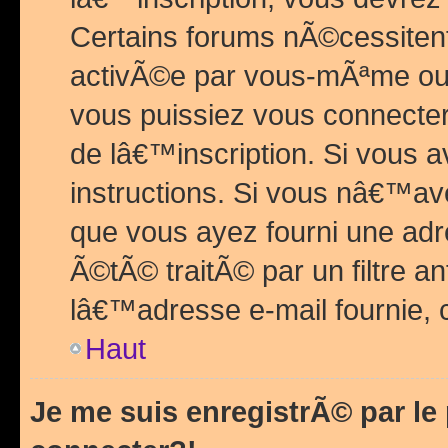
Certains forums nÃ©cessitent 
activÃ©e par vous-mÃªme ou 
vous puissiez vous connecter.
de lâ€™inscription. Si vous a
instructions. Si vous nâ€™av
que vous ayez fourni une adr
Ã©tÃ© traitÃ© par un filtre a
lâ€™adresse e-mail fournie, 
Haut
Je me suis enregistrÃ© par l