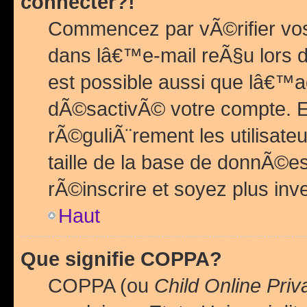
connecter?!
Commencez par vÃ©rifier vos
dans lâ€™e-mail reÃ§u lors de
est possible aussi que lâ€™a
dÃ©sactivÃ© votre compte. En 
rÃ©guliÃ¨rement les utilisate
taille de la base de donnÃ©es
rÃ©inscrire et soyez plus inve
Haut
Que signifie COPPA?
COPPA (ou
Child Online Priv