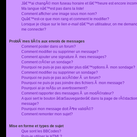
Jâ€™ai changÃ© mon fuseau horaire et lâ€™heure est encore incorr
Ma langue nâ€™est pas dans la liste!
Comment afficher une image sous mon nom?
Quâ€™est-ce que mon rang et comment le modifier?
Lorsque je clique sur le lien
e-mail
dâ€™un utilisateur, on me deman
me connecter?
ProblÃ¨mes liÃ©s aux envois de messages
Comment poster dans un forum?
Comment modifier ou supprimer un message?
Comment ajouter une signature Ã mes messages?
Comment crÃ©er un sondage?
Pourquoi ne puis-je pas ajouter plus dâ€™options Ã mon sondage?
Comment modifier ou supprimer un sondage?
Pourquoi ne puis-je pas accÃ©der Ã un forum?
Pourquoi ne puis-je pas joindre des fichiers Ã mon message?
Pourquoi ai-je reÃ§u un avertissement?
Comment rapporter des messages Ã un modÃ©rateur?
A quoi sert le bouton â€œSauvegarderâ€ dans la page de rÃ©dactio
message?
Pourquoi mon message doit Ãªtre validÃ©?
Comment remonter mon sujet?
Mise en forme et types de sujet
Que sont les BBCodes?
Puis-je utiliser le HTML?