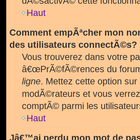
dÃ©sactivÃ© cette fonctionna
Haut
Comment empÃªcher mon nom 
des utilisateurs connectÃ©s?
Vous trouverez dans votre pa
â€œPrÃ©fÃ©rences du forum
ligne
. Mettez cette option sur
modÃ©rateurs et vous verrez 
comptÃ© parmi les utilisateurs
Haut
Jâ€™ai perdu mon mot de pas