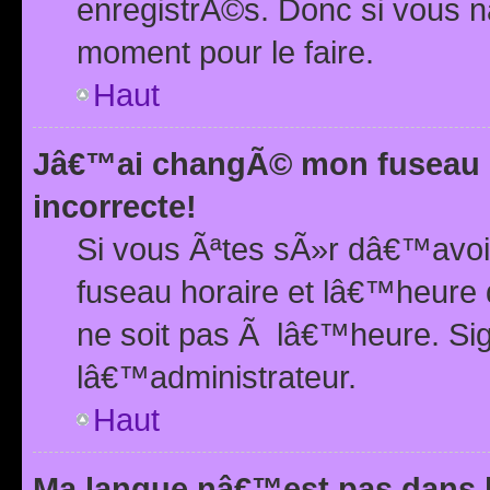
enregistrÃ©s. Donc si vous n
moment pour le faire.
Haut
Jâ€™ai changÃ© mon fuseau h
incorrecte!
Si vous Ãªtes sÃ»r dâ€™avo
fuseau horaire et lâ€™heure 
ne soit pas Ã lâ€™heure. Si
lâ€™administrateur.
Haut
Ma langue nâ€™est pas dans la