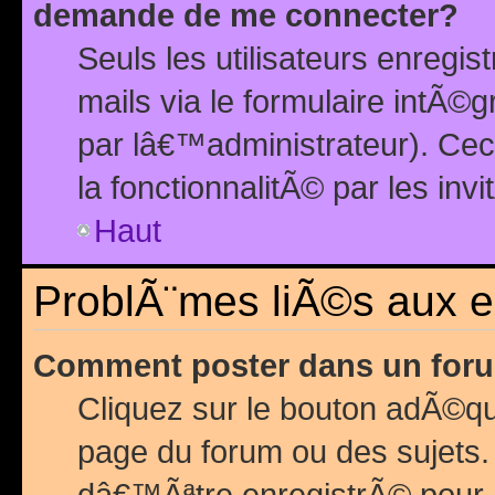
demande de me connecter?
Seuls les utilisateurs enreg
mails via le formulaire intÃ©
par lâ€™administrateur). Ce
la fonctionnalitÃ© par les inv
Haut
ProblÃ¨mes liÃ©s aux 
Comment poster dans un for
Cliquez sur le bouton adÃ©q
page du forum ou des sujets.
dâ€™Ãªtre enregistrÃ© pour 