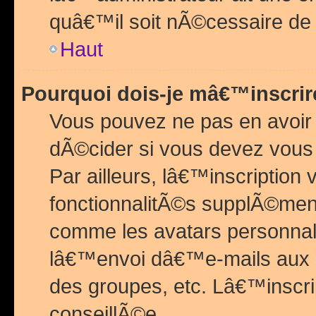
quâ€™il soit nÃ©cessaire de l
Haut
Pourquoi dois-je mâ€™inscrir
Vous pouvez ne pas en avoir
dÃ©cider si vous devez vous 
Par ailleurs, lâ€™inscriptio
fonctionnalitÃ©s supplÃ©ment
comme les avatars personnal
lâ€™envoi dâ€™e-mails aux
des groupes, etc. Lâ€™inscrip
conseillÃ©e.