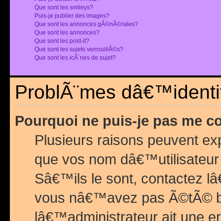
Que sont les smileys?
Puis-je publier des images?
Que sont les annonces gÃ©nÃ©rales?
Que sont les annonces?
Que sont les post-it?
Que sont les sujets verrouillÃ©s?
Que sont les icÃ´nes de sujet?
ProblÃ¨mes dâ€™identif
Pourquoi ne puis-je pas me c
Plusieurs raisons peuvent exp
que vos nom dâ€™utilisateur 
Sâ€™ils le sont, contactez l
vous nâ€™avez pas Ã©tÃ© ban
lâ€™administrateur ait une er