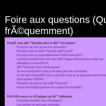
Foire aux questions (
frÃ©quemment)
ProblÃ¨mes dâ€™identification et dâ€™inscription
Pourquoi ne puis-je pas me connecter?
Pourquoi dois-je mâ€™inscrire aprÃ¨s tout?
Pourquoi suis-je automatiquement dÃ©connectÃ©?
Comment empÃªcher mon nom dâ€™apparaÃ®tre dans la liste des
utilisateurs connectÃ©s?
Jâ€™ai perdu mon mot de passe!
Je suis enregistrÃ© mais je ne peux pas me connecter!
Je me suis enregistrÃ© par le passÃ© mais je ne peux plus me conne
Que signifie COPPA?
Pourquoi ne puis-je pas mâ€™inscrire?
A quoi sert â€œSupprimer les cookies du forumâ€?
PrÃ©fÃ©rences et rÃ©glages de lâ€™utilisateur
Comment modifier mes rÃ©glages?
Les heures ne sont pas correctes!