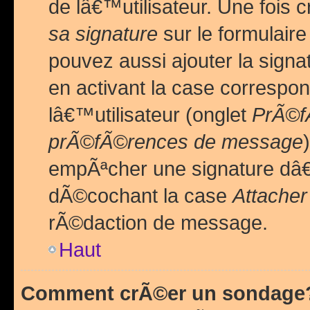
de lâ€™utilisateur. Une foi
sa signature
sur le formulair
pouvez aussi ajouter la sig
en activant la case correspo
lâ€™utilisateur (onglet
PrÃ©fÃ
prÃ©fÃ©rences de message
empÃªcher une signature dâ
dÃ©cochant la case
Attacher
rÃ©daction de message.
Haut
Comment crÃ©er un sondage