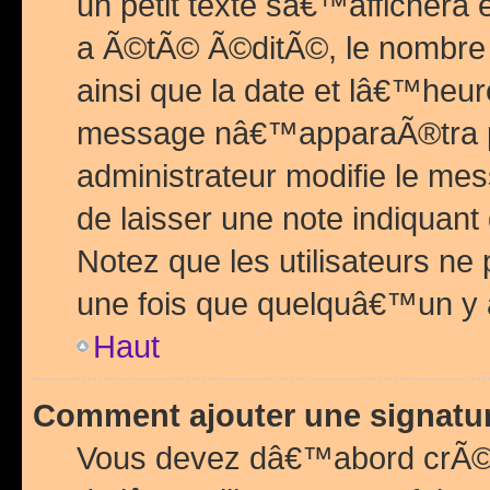
un petit texte sâ€™affichera
a Ã©tÃ© Ã©ditÃ©, le nombre 
ainsi que la date et lâ€™heur
message nâ€™apparaÃ®tra p
administrateur modifie le mes
de laisser une note indiquan
Notez que les utilisateurs n
une fois que quelquâ€™un y
Haut
Comment ajouter une signat
Vous devez dâ€™abord crÃ©e