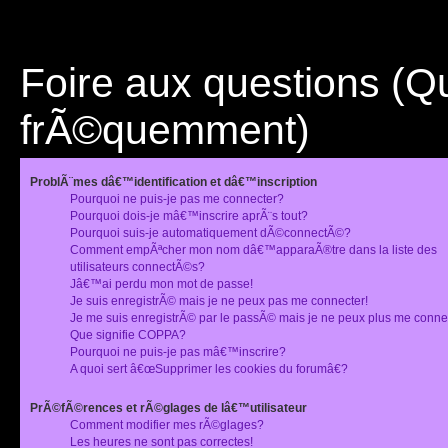
Foire aux questions (
frÃ©quemment)
ProblÃ¨mes dâ€™identification et dâ€™inscription
Pourquoi ne puis-je pas me connecter?
Pourquoi dois-je mâ€™inscrire aprÃ¨s tout?
Pourquoi suis-je automatiquement dÃ©connectÃ©?
Comment empÃªcher mon nom dâ€™apparaÃ®tre dans la liste des
utilisateurs connectÃ©s?
Jâ€™ai perdu mon mot de passe!
Je suis enregistrÃ© mais je ne peux pas me connecter!
Je me suis enregistrÃ© par le passÃ© mais je ne peux plus me conne
Que signifie COPPA?
Pourquoi ne puis-je pas mâ€™inscrire?
A quoi sert â€œSupprimer les cookies du forumâ€?
PrÃ©fÃ©rences et rÃ©glages de lâ€™utilisateur
Comment modifier mes rÃ©glages?
Les heures ne sont pas correctes!