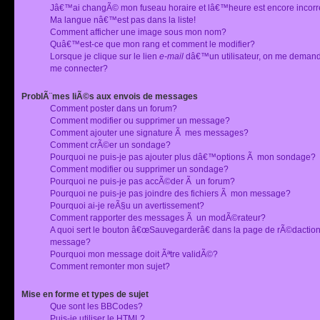
Jâ€™ai changÃ© mon fuseau horaire et lâ€™heure est encore incorr
Ma langue nâ€™est pas dans la liste!
Comment afficher une image sous mon nom?
Quâ€™est-ce que mon rang et comment le modifier?
Lorsque je clique sur le lien
e-mail
dâ€™un utilisateur, on me deman
me connecter?
ProblÃ¨mes liÃ©s aux envois de messages
Comment poster dans un forum?
Comment modifier ou supprimer un message?
Comment ajouter une signature Ã mes messages?
Comment crÃ©er un sondage?
Pourquoi ne puis-je pas ajouter plus dâ€™options Ã mon sondage?
Comment modifier ou supprimer un sondage?
Pourquoi ne puis-je pas accÃ©der Ã un forum?
Pourquoi ne puis-je pas joindre des fichiers Ã mon message?
Pourquoi ai-je reÃ§u un avertissement?
Comment rapporter des messages Ã un modÃ©rateur?
A quoi sert le bouton â€œSauvegarderâ€ dans la page de rÃ©dactio
message?
Pourquoi mon message doit Ãªtre validÃ©?
Comment remonter mon sujet?
Mise en forme et types de sujet
Que sont les BBCodes?
Puis-je utiliser le HTML?