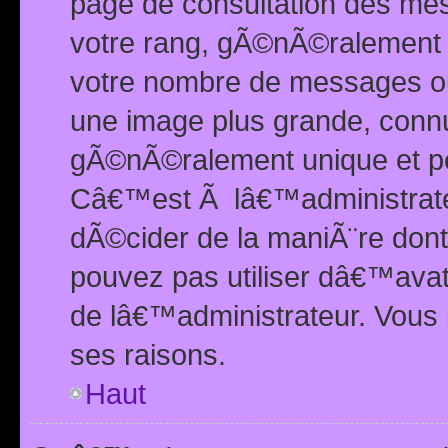
page de consultation des me
votre rang, gÃ©nÃ©ralement d
votre nombre de messages ou 
une image plus grande, conn
gÃ©nÃ©ralement unique et per
Câ€™est Ã lâ€™administrateu
dÃ©cider de la maniÃ¨re dont 
pouvez pas utiliser dâ€™ava
de lâ€™administrateur. Vous 
ses raisons.
Haut