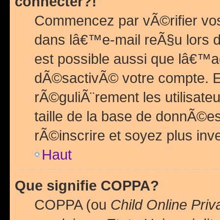
connecter?!
Commencez par vÃ©rifier vos
dans lâ€™e-mail reÃ§u lors de
est possible aussi que lâ€™a
dÃ©sactivÃ© votre compte. En 
rÃ©guliÃ¨rement les utilisate
taille de la base de donnÃ©es
rÃ©inscrire et soyez plus inve
Haut
Que signifie COPPA?
COPPA (ou
Child Online Priv