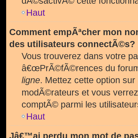
dÃ©sactivÃ© cette fonctionna
Haut
Comment empÃªcher mon nom 
des utilisateurs connectÃ©s?
Vous trouverez dans votre pa
â€œPrÃ©fÃ©rences du forum
ligne
. Mettez cette option sur
modÃ©rateurs et vous verrez 
comptÃ© parmi les utilisateurs
Haut
Jâ€™ai perdu mon mot de pas