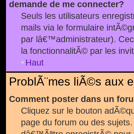
demande de me connecter?
Seuls les utilisateurs enreg
mails via le formulaire intÃ©
par lâ€™administrateur). Ce
la fonctionnalitÃ© par les inv
Haut
ProblÃ¨mes liÃ©s aux 
Comment poster dans un for
Cliquez sur le bouton adÃ©q
page du forum ou des sujets.
dâ€™Ãªtre enregistrÃ© pour 