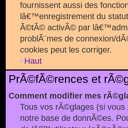
fournissent aussi des fonctio
lâ€™enregistrement du statut
Ã©tÃ© activÃ© par lâ€™admin
problÃ¨mes de connexion/dÃ©
cookies peut les corriger.
Haut
PrÃ©fÃ©rences et rÃ©gl
Comment modifier mes rÃ©gl
Tous vos rÃ©glages (si vous 
notre base de donnÃ©es. Pour 