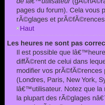
de lâ€™utilisateur
(gÃ©nÃ©ral
pages du forum). Cela vous p
rÃ©glages et prÃ©fÃ©rences
Haut
Les heures ne sont pas correc
Il est possible que lâ€™heure
diffÃ©rent de celui dans leq
modifier vos prÃ©fÃ©rences p
(Londres, Paris, New York, S
lâ€™utilisateur. Notez que la
la plupart des rÃ©glages nâ