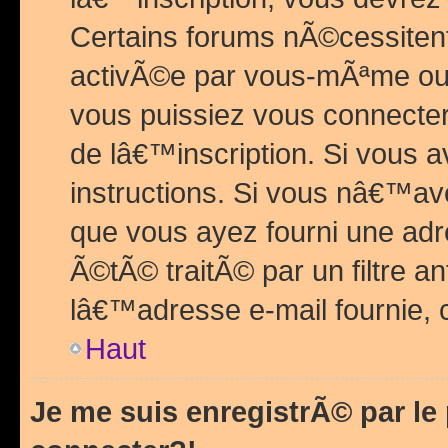
Certains forums nÃ©cessitent 
activÃ©e par vous-mÃªme ou 
vous puissiez vous connecter.
de lâ€™inscription. Si vous a
instructions. Si vous nâ€™av
que vous ayez fourni une adr
Ã©tÃ© traitÃ© par un filtre a
lâ€™adresse e-mail fournie, 
Haut
Je me suis enregistrÃ© par l