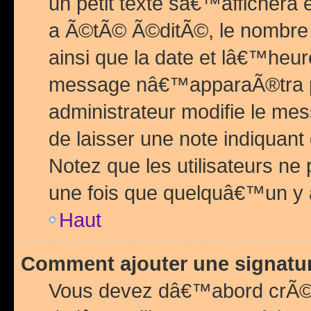
un petit texte sâ€™affichera
a Ã©tÃ© Ã©ditÃ©, le nombre 
ainsi que la date et lâ€™heur
message nâ€™apparaÃ®tra p
administrateur modifie le mes
de laisser une note indiquan
Notez que les utilisateurs n
une fois que quelquâ€™un y
Haut
Comment ajouter une signat
Vous devez dâ€™abord crÃ©e