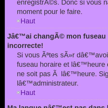
enregistrÃ©s. Donc si vous n
moment pour le faire.
Haut
Jâ€™ai changÃ© mon fuseau h
incorrecte!
Si vous Ãªtes sÃ»r dâ€™avo
fuseau horaire et lâ€™heure 
ne soit pas Ã lâ€™heure. Si
lâ€™administrateur.
Haut
Ma langue nâ€™est pas dans la