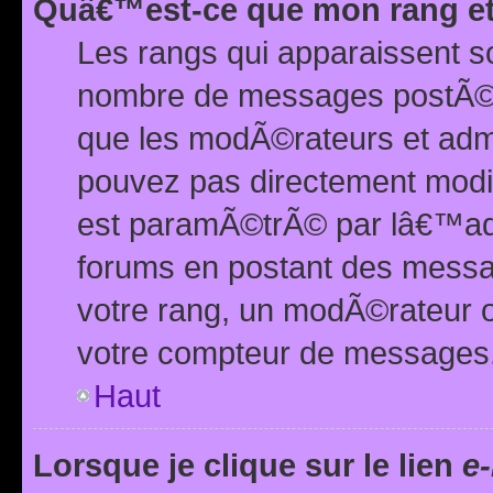
Quâ€™est-ce que mon rang et
Les rangs qui apparaissent s
nombre de messages postÃ©s ou
que les modÃ©rateurs et adm
pouvez pas directement modif
est paramÃ©trÃ© par lâ€™adm
forums en postant des mess
votre rang, un modÃ©rateur o
votre compteur de messages
Haut
Lorsque je clique sur le lien
e-