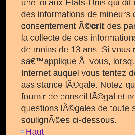
une loi aux Etats-Unis qui dit 
des informations de mineurs 
consentement
Ã©crit
des par
la collecte de ces informatio
de moins de 13 ans. Si vous
sâ€™applique Ã vous, lorsque
Internet auquel vous tentez 
assistance lÃ©gale. Notez q
fournir de conseil lÃ©gal et 
questions lÃ©gales de toute 
soulignÃ©es ci-dessous.
Haut