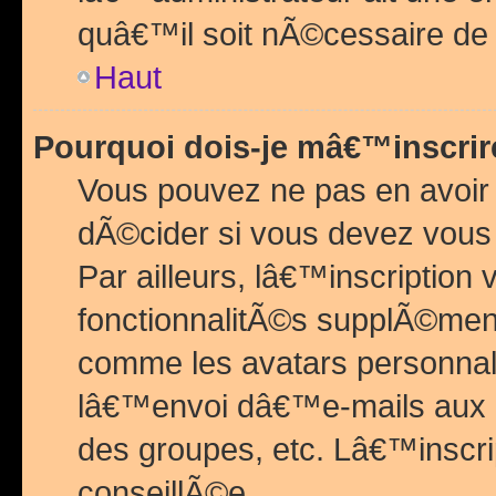
quâ€™il soit nÃ©cessaire de l
Haut
Pourquoi dois-je mâ€™inscrir
Vous pouvez ne pas en avoir
dÃ©cider si vous devez vous 
Par ailleurs, lâ€™inscriptio
fonctionnalitÃ©s supplÃ©ment
comme les avatars personnal
lâ€™envoi dâ€™e-mails aux
des groupes, etc. Lâ€™inscrip
conseillÃ©e.