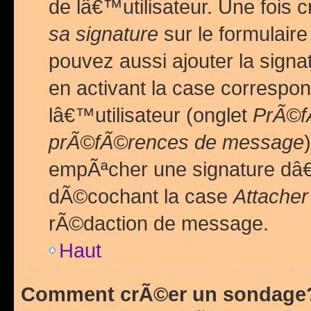
de lâ€™utilisateur. Une foi
sa signature
sur le formulair
pouvez aussi ajouter la sig
en activant la case correspo
lâ€™utilisateur (onglet
PrÃ©fÃ
prÃ©fÃ©rences de message
empÃªcher une signature dâ
dÃ©cochant la case
Attacher
rÃ©daction de message.
Haut
Comment crÃ©er un sondage