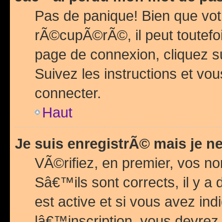
Pas de panique! Bien que vot
rÃ©cupÃ©rÃ©, il peut toutefois
page de connexion, cliquez 
Suivez les instructions et v
connecter.
Haut
Je suis enregistrÃ© mais je n
VÃ©rifiez, en premier, vos n
Sâ€™ils sont corrects, il y a
est active et si vous avez in
lâ€™inscription, vous devrez 