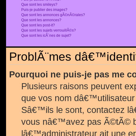
Que sont les smileys?
Puis-je publier des images?
Que sont les annonces gÃ©nÃ©rales?
Que sont les annonces?
Que sont les post-it?
Que sont les sujets verrouillÃ©s?
Que sont les icÃ´nes de sujet?
ProblÃ¨mes dâ€™identif
Pourquoi ne puis-je pas me c
Plusieurs raisons peuvent exp
que vos nom dâ€™utilisateur 
Sâ€™ils le sont, contactez l
vous nâ€™avez pas Ã©tÃ© ban
lâ€™administrateur ait une er