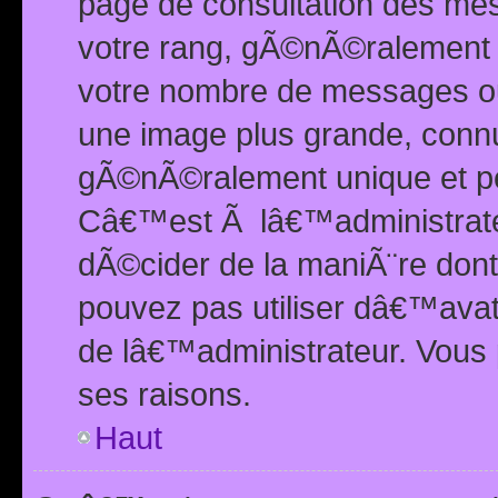
page de consultation des me
votre rang, gÃ©nÃ©ralement d
votre nombre de messages ou 
une image plus grande, conn
gÃ©nÃ©ralement unique et per
Câ€™est Ã lâ€™administrateu
dÃ©cider de la maniÃ¨re dont 
pouvez pas utiliser dâ€™ava
de lâ€™administrateur. Vous 
ses raisons.
Haut