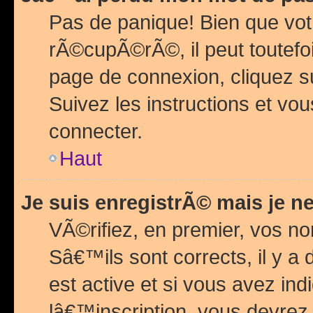
Pas de panique! Bien que vot
rÃ©cupÃ©rÃ©, il peut toutefois
page de connexion, cliquez 
Suivez les instructions et v
connecter.
Haut
Je suis enregistrÃ© mais je n
VÃ©rifiez, en premier, vos n
Sâ€™ils sont corrects, il y a
est active et si vous avez in
lâ€™inscription, vous devrez 