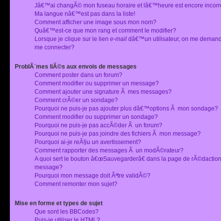
Jâ€™ai changÃ© mon fuseau horaire et lâ€™heure est encore incorr
Ma langue nâ€™est pas dans la liste!
Comment afficher une image sous mon nom?
Quâ€™est-ce que mon rang et comment le modifier?
Lorsque je clique sur le lien
e-mail
dâ€™un utilisateur, on me deman
me connecter?
ProblÃ¨mes liÃ©s aux envois de messages
Comment poster dans un forum?
Comment modifier ou supprimer un message?
Comment ajouter une signature Ã mes messages?
Comment crÃ©er un sondage?
Pourquoi ne puis-je pas ajouter plus dâ€™options Ã mon sondage?
Comment modifier ou supprimer un sondage?
Pourquoi ne puis-je pas accÃ©der Ã un forum?
Pourquoi ne puis-je pas joindre des fichiers Ã mon message?
Pourquoi ai-je reÃ§u un avertissement?
Comment rapporter des messages Ã un modÃ©rateur?
A quoi sert le bouton â€œSauvegarderâ€ dans la page de rÃ©dactio
message?
Pourquoi mon message doit Ãªtre validÃ©?
Comment remonter mon sujet?
Mise en forme et types de sujet
Que sont les BBCodes?
Puis-je utiliser le HTML?