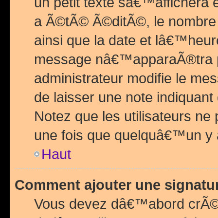
un petit texte sâ€™affichera
a Ã©tÃ© Ã©ditÃ©, le nombre 
ainsi que la date et lâ€™heur
message nâ€™apparaÃ®tra p
administrateur modifie le mes
de laisser une note indiquan
Notez que les utilisateurs n
une fois que quelquâ€™un y
Haut
Comment ajouter une signat
Vous devez dâ€™abord crÃ©e