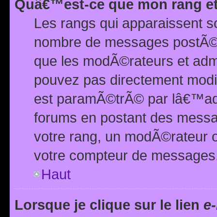
Quâ€™est-ce que mon rang et
Les rangs qui apparaissent s
nombre de messages postÃ©s ou
que les modÃ©rateurs et adm
pouvez pas directement modif
est paramÃ©trÃ© par lâ€™adm
forums en postant des mess
votre rang, un modÃ©rateur o
votre compteur de messages
Haut
Lorsque je clique sur le lien
e-