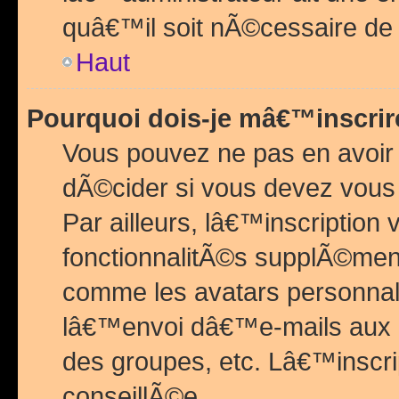
quâ€™il soit nÃ©cessaire de l
Haut
Pourquoi dois-je mâ€™inscrir
Vous pouvez ne pas en avoir
dÃ©cider si vous devez vous 
Par ailleurs, lâ€™inscriptio
fonctionnalitÃ©s supplÃ©ment
comme les avatars personnal
lâ€™envoi dâ€™e-mails aux
des groupes, etc. Lâ€™inscrip
conseillÃ©e.