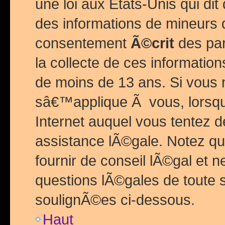
une loi aux Etats-Unis qui dit 
des informations de mineurs 
consentement
Ã©crit
des par
la collecte de ces informatio
de moins de 13 ans. Si vous
sâ€™applique Ã vous, lorsque
Internet auquel vous tentez 
assistance lÃ©gale. Notez q
fournir de conseil lÃ©gal et 
questions lÃ©gales de toute 
soulignÃ©es ci-dessous.
Haut