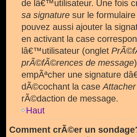
de lâ€™utilisateur. Une foi
sa signature
sur le formulair
pouvez aussi ajouter la sig
en activant la case correspo
lâ€™utilisateur (onglet
PrÃ©fÃ
prÃ©fÃ©rences de message
empÃªcher une signature dâ
dÃ©cochant la case
Attacher
rÃ©daction de message.
Haut
Comment crÃ©er un sondage