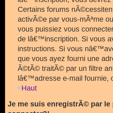
Certains forums nÃ©cessitent 
activÃ©e par vous-mÃªme ou 
vous puissiez vous connecter.
de lâ€™inscription. Si vous a
instructions. Si vous nâ€™av
que vous ayez fourni une adr
Ã©tÃ© traitÃ© par un filtre a
lâ€™adresse e-mail fournie, 
Haut
Je me suis enregistrÃ© par l