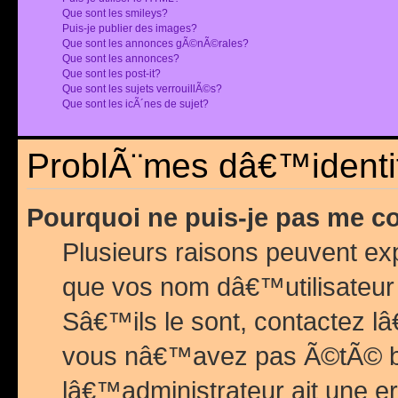
Que sont les smileys?
Puis-je publier des images?
Que sont les annonces gÃ©nÃ©rales?
Que sont les annonces?
Que sont les post-it?
Que sont les sujets verrouillÃ©s?
Que sont les icÃ´nes de sujet?
ProblÃ¨mes dâ€™identif
Pourquoi ne puis-je pas me c
Plusieurs raisons peuvent exp
que vos nom dâ€™utilisateur 
Sâ€™ils le sont, contactez l
vous nâ€™avez pas Ã©tÃ© ban
lâ€™administrateur ait une er