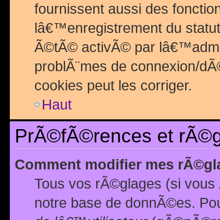
fournissent aussi des fonctio
lâ€™enregistrement du statut
Ã©tÃ© activÃ© par lâ€™admin
problÃ¨mes de connexion/dÃ©
cookies peut les corriger.
Haut
PrÃ©fÃ©rences et rÃ©gl
Comment modifier mes rÃ©gl
Tous vos rÃ©glages (si vous 
notre base de donnÃ©es. Pour 