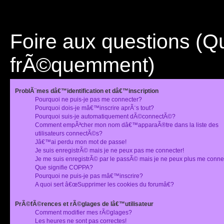
Foire aux questions (
frÃ©quemment)
ProblÃ¨mes dâ€™identification et dâ€™inscription
Pourquoi ne puis-je pas me connecter?
Pourquoi dois-je mâ€™inscrire aprÃ¨s tout?
Pourquoi suis-je automatiquement dÃ©connectÃ©?
Comment empÃªcher mon nom dâ€™apparaÃ®tre dans la liste des
utilisateurs connectÃ©s?
Jâ€™ai perdu mon mot de passe!
Je suis enregistrÃ© mais je ne peux pas me connecter!
Je me suis enregistrÃ© par le passÃ© mais je ne peux plus me conne
Que signifie COPPA?
Pourquoi ne puis-je pas mâ€™inscrire?
A quoi sert â€œSupprimer les cookies du forumâ€?
PrÃ©fÃ©rences et rÃ©glages de lâ€™utilisateur
Comment modifier mes rÃ©glages?
Les heures ne sont pas correctes!