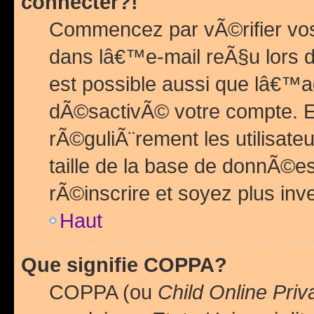
connecter?!
Commencez par vÃ©rifier vos
dans lâ€™e-mail reÃ§u lors de
est possible aussi que lâ€™a
dÃ©sactivÃ© votre compte. En 
rÃ©guliÃ¨rement les utilisate
taille de la base de donnÃ©es
rÃ©inscrire et soyez plus inve
Haut
Que signifie COPPA?
COPPA (ou
Child Online Priv