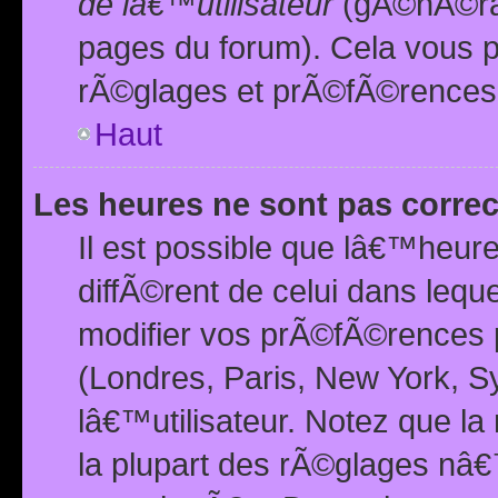
de lâ€™utilisateur
(gÃ©nÃ©ral
pages du forum). Cela vous p
rÃ©glages et prÃ©fÃ©rences
Haut
Les heures ne sont pas correc
Il est possible que lâ€™heure
diffÃ©rent de celui dans leq
modifier vos prÃ©fÃ©rences p
(Londres, Paris, New York, S
lâ€™utilisateur. Notez que la
la plupart des rÃ©glages nâ