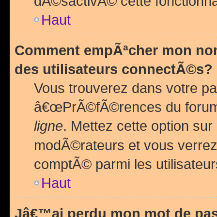
dÃ©sactivÃ© cette fonctionna
Haut
Comment empÃªcher mon nom 
des utilisateurs connectÃ©s?
Vous trouverez dans votre pa
â€œPrÃ©fÃ©rences du forum
ligne
. Mettez cette option sur
modÃ©rateurs et vous verrez 
comptÃ© parmi les utilisateurs
Haut
Jâ€™ai perdu mon mot de pas