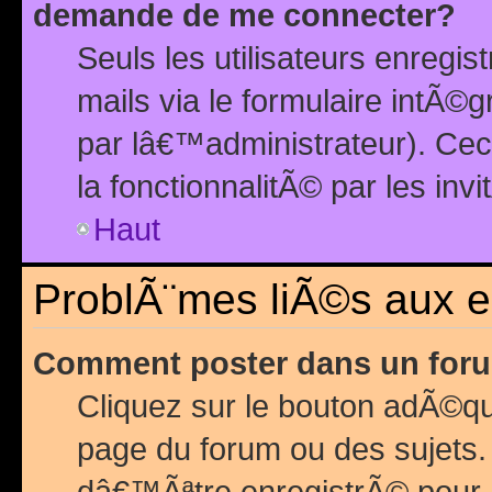
demande de me connecter?
Seuls les utilisateurs enreg
mails via le formulaire intÃ©
par lâ€™administrateur). Ce
la fonctionnalitÃ© par les inv
Haut
ProblÃ¨mes liÃ©s aux 
Comment poster dans un for
Cliquez sur le bouton adÃ©q
page du forum ou des sujets.
dâ€™Ãªtre enregistrÃ© pour 