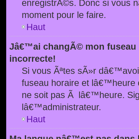
enregistrÃ©s. Donc si vous n
moment pour le faire.
Haut
Jâ€™ai changÃ© mon fuseau h
incorrecte!
Si vous Ãªtes sÃ»r dâ€™avo
fuseau horaire et lâ€™heure 
ne soit pas Ã lâ€™heure. Si
lâ€™administrateur.
Haut
Ma langue nâ€™est pas dans la