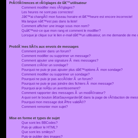
PrÃ©fÃ©rences et rÃ©glages de lâ€™utilisateur
Comment modifier mes rÃ©glages?
Les heures ne sont pas correctes!
Jâ€™ai changÃ© mon fuseau horaire et lâ€™heure est encore incorrecte!
Ma langue nâ€™est pas dans la liste!
Comment afficher une image sous mon nom?
Quâ€™est-ce que mon rang et comment le modifier?
Lorsque je clique sur le lien
e-mail
dâ€™un utilisateur, on me demande de me 
ProblÃ¨mes liÃ©s aux envois de messages
Comment poster dans un forum?
Comment modifier ou supprimer un message?
Comment ajouter une signature Ã mes messages?
Comment crÃ©er un sondage?
Pourquoi ne puis-je pas ajouter plus dâ€™options Ã mon sondage?
Comment modifier ou supprimer un sondage?
Pourquoi ne puis-je pas accÃ©der Ã un forum?
Pourquoi ne puis-je pas joindre des fichiers Ã mon message?
Pourquoi ai-je reÃ§u un avertissement?
Comment rapporter des messages Ã un modÃ©rateur?
A quoi sert le bouton â€œSauvegarderâ€ dans la page de rÃ©daction de me
Pourquoi mon message doit Ãªtre validÃ©?
Comment remonter mon sujet?
Mise en forme et types de sujet
Que sont les BBCodes?
Puis-je utiliser le HTML?
Que sont les smileys?
Puis-je publier des images?