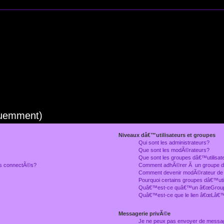
quemment)
Niveaux dâ€™utilisateurs et groupes
Qui sont les administrateurs?
Que sont les modÃ©rateurs?
Que sont les groupes dâ€™utilisat
rs connectÃ©s?
Comment adhÃ©rer Ã un groupe dâ
Comment devenir modÃ©rateur de
Pourquoi certains groupes dâ€™uti
Quâ€™est-ce quâ€™un â€œGroupe
Quâ€™est-ce que le lien â€œLâ€™
Messagerie privÃ©e
Je ne peux pas envoyer de messa