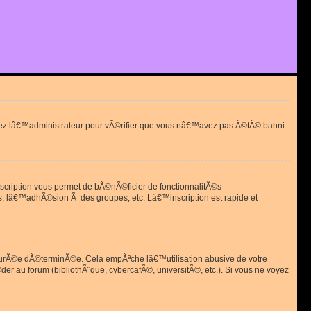
actez lâ€™administrateur pour vÃ©rifier que vous nâ€™avez pas Ã©tÃ© banni.
scription vous permet de bÃ©nÃ©ficier de fonctionnalitÃ©s
, lâ€™adhÃ©sion Ã des groupes, etc. Lâ€™inscription est rapide et
durÃ©e dÃ©terminÃ©e. Cela empÃªche lâ€™utilisation abusive de votre
r au forum (bibliothÃ¨que, cybercafÃ©, universitÃ©, etc.). Si vous ne voyez