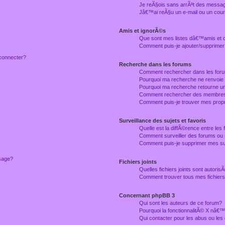
Je reÃ§ois sans arrÃªt des messag
Jâ€™ai reÃ§u un e-mail ou un courr
Amis et ignorÃ©s
Que sont mes listes dâ€™amis et
Comment puis-je ajouter/supprimer
connecter?
Recherche dans les forums
Comment rechercher dans les for
Pourquoi ma recherche ne renvoie
Pourquoi ma recherche retourne u
Comment rechercher des membre
Comment puis-je trouver mes prop
Surveillance des sujets et favoris
Quelle est la diffÃ©rence entre les f
Comment surveiller des forums ou 
Comment puis-je supprimer mes sur
ssage?
Fichiers joints
Quelles fichiers joints sont autori
Comment trouver tous mes fichiers 
Concernant phpBB 3
Qui sont les auteurs de ce forum?
Pourquoi la fonctionnalitÃ© X nâ€™
Qui contacter pour les abus ou le