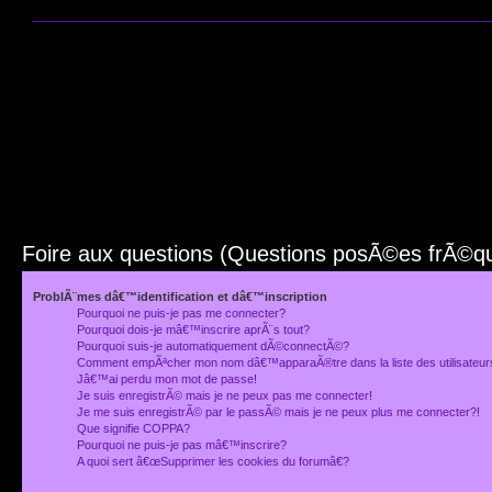
Foire aux questions (Questions posÃ©es frÃ©
ProblÃ¨mes dâ€™identification et dâ€™inscription
Pourquoi ne puis-je pas me connecter?
Pourquoi dois-je mâ€™inscrire aprÃ¨s tout?
Pourquoi suis-je automatiquement dÃ©connectÃ©?
Comment empÃªcher mon nom dâ€™apparaÃ®tre dans la liste des utilisateu
Jâ€™ai perdu mon mot de passe!
Je suis enregistrÃ© mais je ne peux pas me connecter!
Je me suis enregistrÃ© par le passÃ© mais je ne peux plus me connecter?!
Que signifie COPPA?
Pourquoi ne puis-je pas mâ€™inscrire?
A quoi sert â€œSupprimer les cookies du forumâ€?