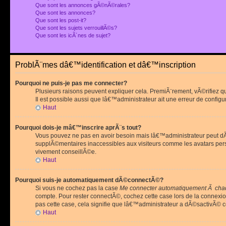
Que sont les annonces gÃ©nÃ©rales?
Que sont les annonces?
Que sont les post-it?
Que sont les sujets verrouillÃ©s?
Que sont les icÃ´nes de sujet?
ProblÃ¨mes dâ€™identification et dâ€™inscription
Pourquoi ne puis-je pas me connecter?
Plusieurs raisons peuvent expliquer cela. PremiÃ¨rement, vÃ©rifiez 
Il est possible aussi que lâ€™administrateur ait une erreur de configu
Haut
Pourquoi dois-je mâ€™inscrire aprÃ¨s tout?
Vous pouvez ne pas en avoir besoin mais lâ€™administrateur peut dÃ©
supplÃ©mentaires inaccessibles aux visiteurs comme les avatars pe
vivement conseillÃ©e.
Haut
Pourquoi suis-je automatiquement dÃ©connectÃ©?
Si vous ne cochez pas la case
Me connecter automatiquement Ã chaq
compte. Pour rester connectÃ©, cochez cette case lors de la connexi
pas cette case, cela signifie que lâ€™administrateur a dÃ©sactivÃ© ce
Haut