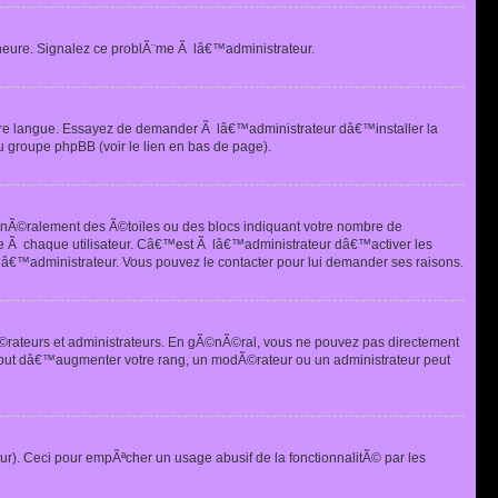
heure. Signalez ce problÃ¨me Ã lâ€™administrateur.
tre langue. Essayez de demander Ã lâ€™administrateur dâ€™installer la
u groupe phpBB (voir le lien en bas de page).
©nÃ©ralement des Ã©toiles ou des blocs indiquant votre nombre de
e Ã chaque utilisateur. Câ€™est Ã lâ€™administrateur dâ€™activer les
 lâ€™administrateur. Vous pouvez le contacter pour lui demander ses raisons.
Ã©rateurs et administrateurs. En gÃ©nÃ©ral, vous ne pouvez pas directement
 but dâ€™augmenter votre rang, un modÃ©rateur ou un administrateur peut
ur). Ceci pour empÃªcher un usage abusif de la fonctionnalitÃ© par les