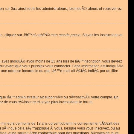
ion sur
Oui
ainsi seuls les administrateurs, les modÃ©rateurs et vous verrez
on, cliquez sur
Jâ€™ai oubliÃ© mon mot de passe
. Suivez les instructions et
ous avez indiquÃ© avoir moins de 13 ans lors de lâ€™inscription, vous devrez
eur avant que vous puissiez vous connecter. Cette information est indiquÃ©e
 une adresse incorrecte ou que lâ€™e-mail ait Ã©tÃ© traitÃ© par un filtre
si que lâ€™administrateur ait supprimÃ© ou dÃ©sactivÃ© votre compte. En
ez de vous rÃ©inscrire et soyez plus investi dans le forum.
s de mineurs de moins de 13 ans doivent obtenir le consentement
Ã©crit
des
as sÃ»r que cela sâ€™applique Ã vous, lorsque vous vous inscrivez, ou au
©gal et ne saurait Ãªtre contactÃ©e pour des questions lÃ©gales de toute