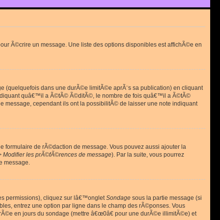
ur Ã©crire un message. Une liste des options disponibles est affichÃ©e en
(quelquefois dans une durÃ©e limitÃ©e aprÃ¨s sa publication) en cliquant
diquant quâ€™il a Ã©tÃ© Ã©ditÃ©, le nombre de fois quâ€™il a Ã©tÃ©
message, cependant ils ont la possibilitÃ© de laisser une note indiquant
le formulaire de rÃ©daction de message. Vous pouvez aussi ajouter la
> Modifier les prÃ©fÃ©rences de message
). Par la suite, vous pourrez
de message.
es permissions), cliquez sur lâ€™onglet
Sondage
sous la partie message (si
ibles, entrez une option par ligne dans le champ des rÃ©ponses. Vous
durÃ©e en jours du sondage (mettre â€œ0â€ pour une durÃ©e illimitÃ©e) et