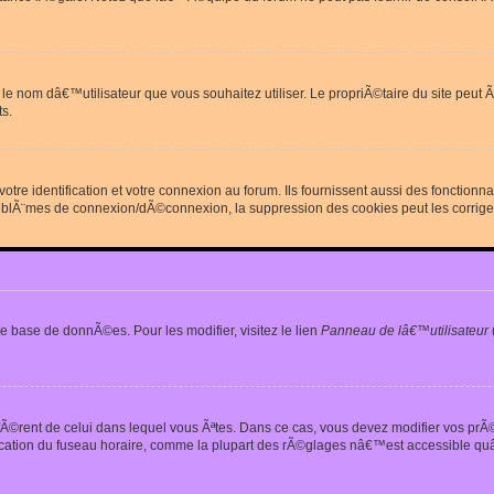
erdit le nom dâ€™utilisateur que vous souhaitez utiliser. Le propriÃ©taire du site
s.
re identification et votre connexion au forum. Ils fournissent aussi des fonctionn
oblÃ¨mes de connexion/dÃ©connexion, la suppression des cookies peut les corrige
e base de donnÃ©es. Pour les modifier, visitez le lien
Panneau de lâ€™utilisateur
iffÃ©rent de celui dans lequel vous Ãªtes. Dans ce cas, vous devez modifier vos pr
fication du fuseau horaire, comme la plupart des rÃ©glages nâ€™est accessible quâ