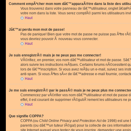
Comment empÃªcher mon nom dâ€™apparaÃ®tre dans la liste des utilis
Vous trouverez dans votre panneau de lâ€™utilisateur, onglet â€œP
votre nom dans la liste. Vous serez comptÃ© parmi les utilisateurs invi
Haut
Jâ€™ai perdu mon mot de passe!
Pas de panique! Bien que votre mot de passe ne puisse pas Ãªtre rÃ©cu
vous devriez pouvoir Ã nouveau vous connecter.
Haut
Je suis enregistrÃ© mais je ne peux pas me connecter!
VÃ©rifiez, en premier, vos nom dâ€™utilisateur et mot de passe. Sâ€™i
alors suivre les instructions reÃ§ues. Certains forums nÃ©cessitent 
lors de lâ€™inscription. Si vous avez reÃ§u un e-mail, suivez ses ins
anti-spam. Si vous Ãªtes sÃ»r de lâ€™adresse e-mail fournie, contact
Haut
Je me suis enregistrÃ© par le passÃ© mais je ne peux plus me connecte
Commencez par vÃ©rifier vos nom dâ€™utilisateur et mot de passe dan
effet, il est courant de supprimer rÃ©guliÃ¨rement les utilisateurs ne 
Haut
Que signifie COPPA?
COPPA (ou
Child Online Privacy and Protection Act
de 1998) est une l
parents (ou dâ€™un tuteur lÃ©gal) pour la collecte de ces informati
site Internet auquel vous tentez de vous inscrire, demandez une ass