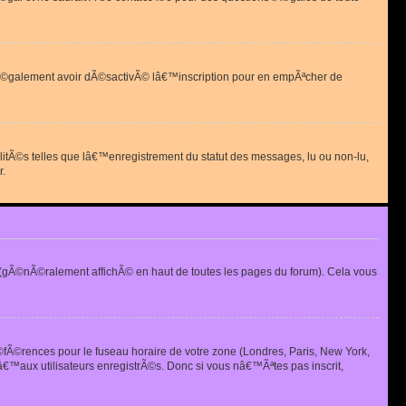
 peut Ã©galement avoir dÃ©sactivÃ© lâ€™inscription pour en empÃªcher de
alitÃ©s telles que lâ€™enregistrement du statut des messages, lu ou non-lu,
r.
(gÃ©nÃ©ralement affichÃ© en haut de toutes les pages du forum). Cela vous
Ã©fÃ©rences pour le fuseau horaire de votre zone (Londres, Paris, New York,
€™aux utilisateurs enregistrÃ©s. Donc si vous nâ€™Ãªtes pas inscrit,