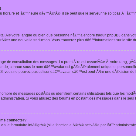
!
u horaire et lâ€™heure dâ€™Ã©tÃ©, il se peut que le serveur ne soit pas Ã lâ€™
nstallÃ© votre langue ou bien que personne nâ€™a encore traduit phpBB3 dans vo
crÃ©er une nouvelle traduction. Vous trouverez plus dâ€™informations sur le site d
 page de consultation des messages. La premiÃ¨re est associÃ©e Ã votre rang, gÃ
 grande, connue sous le nom dâ€™avatar est gÃ©nÃ©ralement unique et personnell
n. Si vous ne pouvez pas utiliser dâ€™avatar, câ€™est peut-Ãªtre une dÃ©cision de
 nombre de messages postÃ©s ou identifient certains utilisateurs tels que les mod
administrateur. Si vous abusez des forums en postant des messages dans le seul
 me connecter?
via le formulaire intÃ©grÃ© (si la fonction a Ã©tÃ© activÃ©e par lâ€™administrate