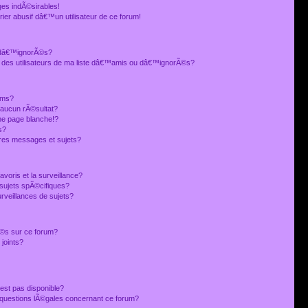
es indÃ©sirables!
ier abusif dâ€™un utilisateur de ce forum!
 dâ€™ignorÃ©s?
 des utilisateurs de ma liste dâ€™amis ou dâ€™ignorÃ©s?
ums?
 aucun rÃ©sultat?
ne page blanche!?
s?
res messages et sujets?
avoris et la surveillance?
sujets spÃ©cifiques?
veillances de sujets?
sÃ©s sur ce forum?
joints?
est pas disponible?
s questions lÃ©gales concernant ce forum?