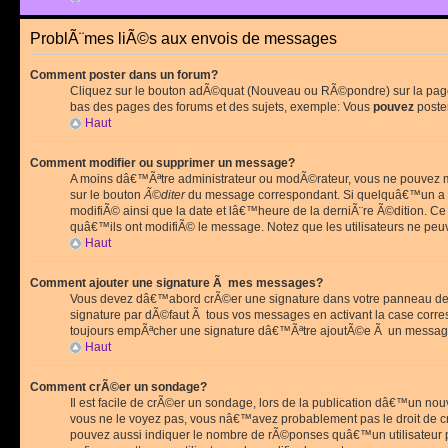
ProblÃ¨mes liÃ©s aux envois de messages
Comment poster dans un forum?
Cliquez sur le bouton adÃ©quat (Nouveau ou RÃ©pondre) sur la page 
bas des pages des forums et des sujets, exemple: Vous
pouvez
poste
Haut
Comment modifier ou supprimer un message?
A moins dâ€™Ãªtre administrateur ou modÃ©rateur, vous ne pouvez m
sur le bouton
Ã©diter
du message correspondant. Si quelquâ€™un a d
modifiÃ© ainsi que la date et lâ€™heure de la derniÃ¨re Ã©dition. C
quâ€™ils ont modifiÃ© le message. Notez que les utilisateurs ne p
Haut
Comment ajouter une signature Ã mes messages?
Vous devez dâ€™abord crÃ©er une signature dans votre panneau de 
signature par dÃ©faut Ã tous vos messages en activant la case corr
toujours empÃªcher une signature dâ€™Ãªtre ajoutÃ©e Ã un messa
Haut
Comment crÃ©er un sondage?
Il est facile de crÃ©er un sondage, lors de la publication dâ€™un no
vous ne le voyez pas, vous nâ€™avez probablement pas le droit de cr
pouvez aussi indiquer le nombre de rÃ©ponses quâ€™un utilisateur peu