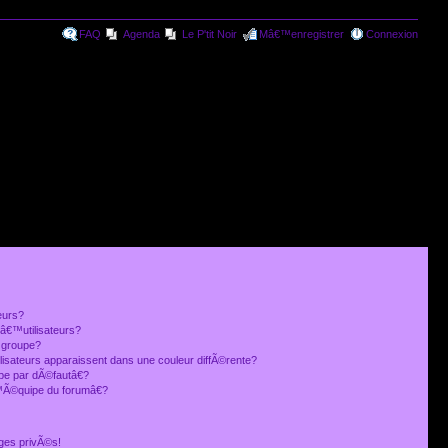
FAQ
Agenda
Le P'tit Noir
Mâ€™enregistrer
Connexion
eurs?
€™utilisateurs?
 groupe?
lisateurs apparaissent dans une couleur diffÃ©rente?
 par dÃ©fautâ€?
Ã©quipe du forumâ€?
ges privÃ©s!