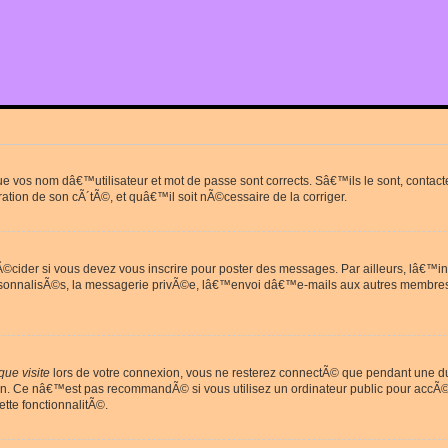
que vos nom dâ€™utilisateur et mot de passe sont corrects. Sâ€™ils le sont, cont
ration de son cÃ´tÃ©, et quâ€™il soit nÃ©cessaire de la corriger.
cider si vous devez vous inscrire pour poster des messages. Par ailleurs, lâ€™in
rsonnalisÃ©s, la messagerie privÃ©e, lâ€™envoi dâ€™e-mails aux autres membres
ue visite
lors de votre connexion, vous ne resterez connectÃ© que pendant une 
on. Ce nâ€™est pas recommandÃ© si vous utilisez un ordinateur public pour accÃ©de
tte fonctionnalitÃ©.