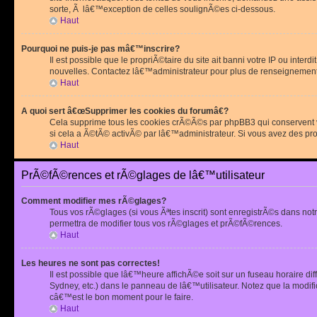
sorte, Ã lâ€™exception de celles soulignÃ©es ci-dessous.
Haut
Pourquoi ne puis-je pas mâ€™inscrire?
Il est possible que le propriÃ©taire du site ait banni votre IP ou int
nouvelles. Contactez lâ€™administrateur pour plus de renseignement
Haut
A quoi sert â€œSupprimer les cookies du forumâ€?
Cela supprime tous les cookies crÃ©Ã©s par phpBB3 qui conservent vot
si cela a Ã©tÃ© activÃ© par lâ€™administrateur. Si vous avez des pr
Haut
PrÃ©fÃ©rences et rÃ©glages de lâ€™utilisateur
Comment modifier mes rÃ©glages?
Tous vos rÃ©glages (si vous Ãªtes inscrit) sont enregistrÃ©s dans notr
permettra de modifier tous vos rÃ©glages et prÃ©fÃ©rences.
Haut
Les heures ne sont pas correctes!
Il est possible que lâ€™heure affichÃ©e soit sur un fuseau horaire d
Sydney, etc.) dans le panneau de lâ€™utilisateur. Notez que la modi
câ€™est le bon moment pour le faire.
Haut