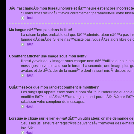
Jâ€™ai changÃ© mon fuseau horaire et lâ€™heure est encore incorrecte
Si vous Ãªtes sÃ»r dâ€™avoir correctement paramÃ©trÃ© votre fusea
Haut
Ma langue nâ€™est pas dans la liste!
La raison la plus probable est que lâ€™administrateur nâ€™a pas i
langue dÃ©sirÃ©e. Si elle nâ€™existe pas, vous Ãªtes alors libre de 
Haut
Comment afficher une image sous mon nom?
Il peut y avoir deux images sous chaque nom dâ€™utilisateur sur la
messages ou votre statut sur le forum. La seconde, une image plus
avatars et de dÃ©cider de la maniÃ¨re dont ils sont mis Ã dispositio
Haut
Quâ€™est-ce que mon rang et comment le modifier?
Les rangs qui apparaissent sous le nom dâ€™utilisateur indiquent le
modifier lâ€™intitulÃ© dâ€™un rang car il est paramÃ©trÃ© par lâ€™
rabaisser votre compteur de messages.
Haut
Lorsque je clique sur le lien
e-mail
dâ€™un utilisateur, on me demande de
Seuls les utilisateurs enregistrÃ©s peuvent sâ€™envoyer des e-mails 
invitÃ©s.
Haut