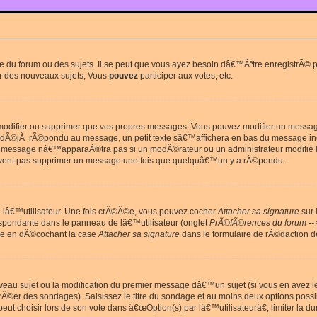
du forum ou des sujets. Il se peut que vous ayez besoin dâ€™Ãªtre enregistrÃ© po
r des nouveaux sujets, Vous
pouvez
participer aux votes, etc.
odifier ou supprimer que vos propres messages. Vous pouvez modifier un message 
Ã©jÃ rÃ©pondu au message, un petit texte sâ€™affichera en bas du message in
e message nâ€™apparaÃ®tra pas si un modÃ©rateur ou un administrateur modifie le 
euvent pas supprimer un message une fois que quelquâ€™un y a rÃ©pondu.
lâ€™utilisateur. Une fois crÃ©Ã©e, vous pouvez cocher
Attacher sa signature
sur 
espondante dans le panneau de lâ€™utilisateur (onglet
PrÃ©fÃ©rences du forum --
ge en dÃ©cochant la case
Attacher sa signature
dans le formulaire de rÃ©daction 
uveau sujet ou la modification du premier message dâ€™un sujet (si vous en avez l
Ã©er des sondages). Saisissez le titre du sondage et au moins deux options poss
t choisir lors de son vote dans â€œOption(s) par lâ€™utilisateurâ€, limiter la 