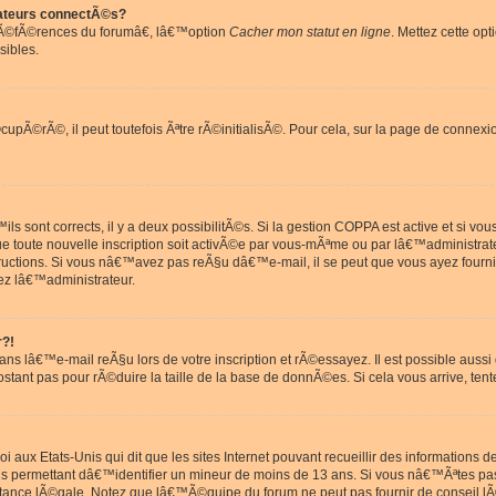
ateurs connectÃ©s?
rÃ©fÃ©rences du forumâ€, lâ€™option
Cacher mon statut en ligne
. Mettez cette opt
sibles.
pÃ©rÃ©, il peut toutefois Ãªtre rÃ©initialisÃ©. Pour cela, sur la page de connexi
ls sont corrects, il y a deux possibilitÃ©s. Si la gestion COPPA est active et si v
que toute nouvelle inscription soit activÃ©e par vous-mÃªme ou par lâ€™administrat
tructions. Si vous nâ€™avez pas reÃ§u dâ€™e-mail, il se peut que vous ayez fourni
ez lâ€™administrateur.
r?!
s lâ€™e-mail reÃ§u lors de votre inscription et rÃ©essayez. Il est possible aus
postant pas pour rÃ©duire la taille de la base de donnÃ©es. Si cela vous arrive, tent
oi aux Etats-Unis qui dit que les sites Internet pouvant recueillir des information
ons permettant dâ€™identifier un mineur de moins de 13 ans. Si vous nâ€™Ãªtes p
istance lÃ©gale. Notez que lâ€™Ã©quipe du forum ne peut pas fournir de conseil lÃ