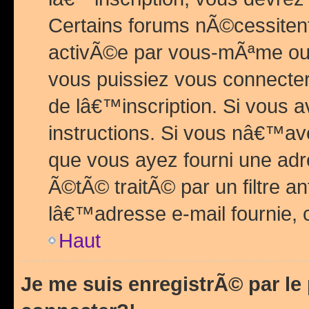
Certains forums nÃ©cessitent 
activÃ©e par vous-mÃªme ou 
vous puissiez vous connecter.
de lâ€™inscription. Si vous a
instructions. Si vous nâ€™av
que vous ayez fourni une adr
Ã©tÃ© traitÃ© par un filtre a
lâ€™adresse e-mail fournie, 
Haut
Je me suis enregistrÃ© par l