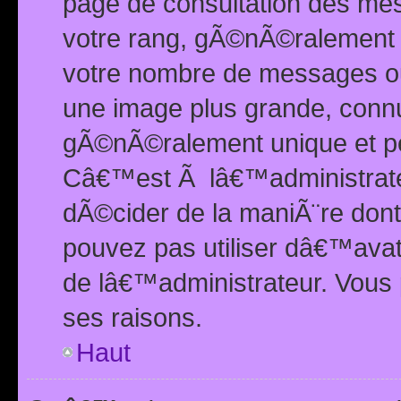
page de consultation des me
votre rang, gÃ©nÃ©ralement d
votre nombre de messages ou 
une image plus grande, conn
gÃ©nÃ©ralement unique et per
Câ€™est Ã lâ€™administrateu
dÃ©cider de la maniÃ¨re dont 
pouvez pas utiliser dâ€™ava
de lâ€™administrateur. Vous 
ses raisons.
Haut