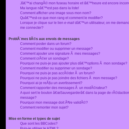
Jâ€™ai changÃ© mon fuseau horaire et lâ€™heure est encore incorr
Ma langue nâ€™est pas dans la liste!
Comment afficher une image sous mon nom?
Quâ€™est-ce que mon rang et comment le modifier?
Lorsque je clique sur le lien
e-mail
dâ€™un utilisateur, on me deman
me connecter?
ProblÃ¨mes liÃ©s aux envois de messages
Comment poster dans un forum?
Comment modifier ou supprimer un message?
Comment ajouter une signature Ã mes messages?
Comment crÃ©er un sondage?
Pourquoi ne puis-je pas ajouter plus dâ€™options Ã mon sondage?
Comment modifier ou supprimer un sondage?
Pourquoi ne puis-je pas accÃ©der Ã un forum?
Pourquoi ne puis-je pas joindre des fichiers Ã mon message?
Pourquoi ai-je reÃ§u un avertissement?
Comment rapporter des messages Ã un modÃ©rateur?
A quoi sert le bouton â€œSauvegarderâ€ dans la page de rÃ©dactio
message?
Pourquoi mon message doit Ãªtre validÃ©?
Comment remonter mon sujet?
Mise en forme et types de sujet
Que sont les BBCodes?
Puis-je utiliser le HTML?