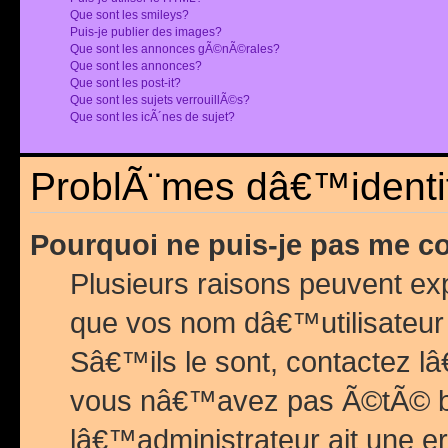
Que sont les smileys?
Puis-je publier des images?
Que sont les annonces gÃ©nÃ©rales?
Que sont les annonces?
Que sont les post-it?
Que sont les sujets verrouillÃ©s?
Que sont les icÃ´nes de sujet?
ProblÃ¨mes dâ€™identif
Pourquoi ne puis-je pas me c
Plusieurs raisons peuvent exp
que vos nom dâ€™utilisateur 
Sâ€™ils le sont, contactez l
vous nâ€™avez pas Ã©tÃ© ban
lâ€™administrateur ait une er