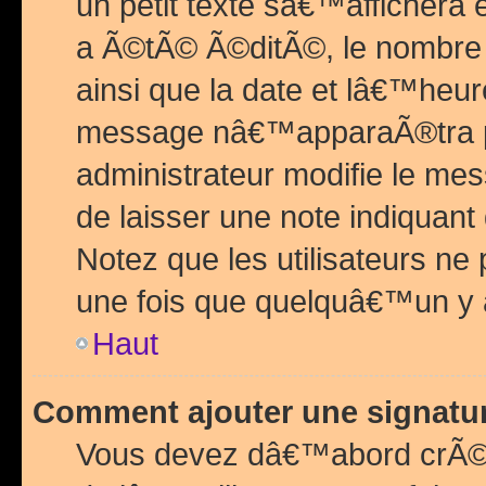
un petit texte sâ€™affichera
a Ã©tÃ© Ã©ditÃ©, le nombre 
ainsi que la date et lâ€™heur
message nâ€™apparaÃ®tra p
administrateur modifie le mes
de laisser une note indiquan
Notez que les utilisateurs n
une fois que quelquâ€™un y
Haut
Comment ajouter une signat
Vous devez dâ€™abord crÃ©e