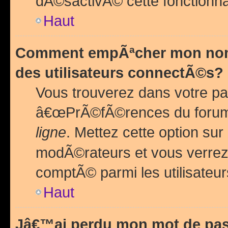
dÃ©sactivÃ© cette fonctionna
Haut
Comment empÃªcher mon nom 
des utilisateurs connectÃ©s?
Vous trouverez dans votre pa
â€œPrÃ©fÃ©rences du forum
ligne
. Mettez cette option sur
modÃ©rateurs et vous verrez 
comptÃ© parmi les utilisateurs
Haut
Jâ€™ai perdu mon mot de pas