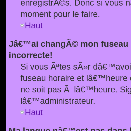
enregistrÃ©s. Donc si vous n
moment pour le faire.
Haut
Jâ€™ai changÃ© mon fuseau h
incorrecte!
Si vous Ãªtes sÃ»r dâ€™avo
fuseau horaire et lâ€™heure 
ne soit pas Ã lâ€™heure. Si
lâ€™administrateur.
Haut
Ma langue nâ€™est pas dans la