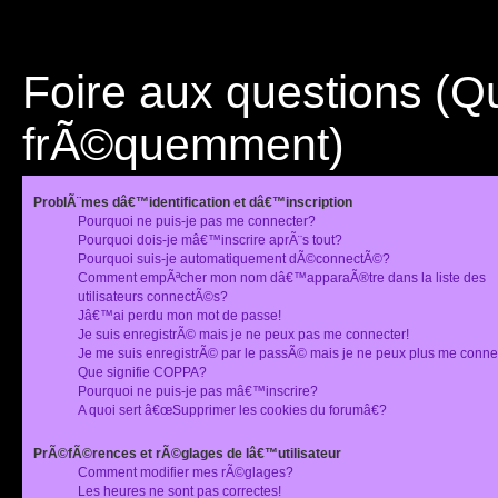
Foire aux questions (
frÃ©quemment)
ProblÃ¨mes dâ€™identification et dâ€™inscription
Pourquoi ne puis-je pas me connecter?
Pourquoi dois-je mâ€™inscrire aprÃ¨s tout?
Pourquoi suis-je automatiquement dÃ©connectÃ©?
Comment empÃªcher mon nom dâ€™apparaÃ®tre dans la liste des
utilisateurs connectÃ©s?
Jâ€™ai perdu mon mot de passe!
Je suis enregistrÃ© mais je ne peux pas me connecter!
Je me suis enregistrÃ© par le passÃ© mais je ne peux plus me conne
Que signifie COPPA?
Pourquoi ne puis-je pas mâ€™inscrire?
A quoi sert â€œSupprimer les cookies du forumâ€?
PrÃ©fÃ©rences et rÃ©glages de lâ€™utilisateur
Comment modifier mes rÃ©glages?
Les heures ne sont pas correctes!