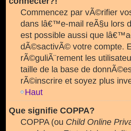
connecter?!
Commencez par vÃ©rifier vos
dans lâ€™e-mail reÃ§u lors de
est possible aussi que lâ€™a
dÃ©sactivÃ© votre compte. En 
rÃ©guliÃ¨rement les utilisate
taille de la base de donnÃ©es
rÃ©inscrire et soyez plus inve
Haut
Que signifie COPPA?
COPPA (ou
Child Online Priv