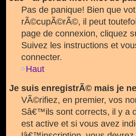
Pas de panique! Bien que vot
rÃ©cupÃ©rÃ©, il peut toutefois
page de connexion, cliquez 
Suivez les instructions et v
connecter.
Haut
Je suis enregistrÃ© mais je n
VÃ©rifiez, en premier, vos n
Sâ€™ils sont corrects, il y a
est active et si vous avez in
lâ€™inscription, vous devrez 