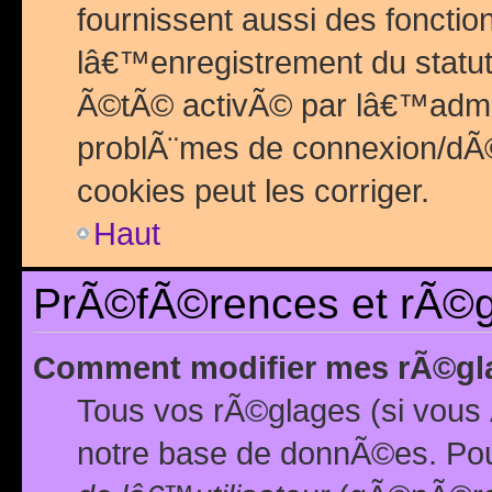
fournissent aussi des fonctio
lâ€™enregistrement du statut
Ã©tÃ© activÃ© par lâ€™admin
problÃ¨mes de connexion/dÃ©
cookies peut les corriger.
Haut
PrÃ©fÃ©rences et rÃ©gl
Comment modifier mes rÃ©gl
Tous vos rÃ©glages (si vous 
notre base de donnÃ©es. Pour 