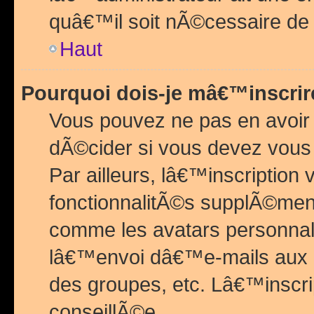
quâ€™il soit nÃ©cessaire de l
Haut
Pourquoi dois-je mâ€™inscrir
Vous pouvez ne pas en avoir
dÃ©cider si vous devez vous 
Par ailleurs, lâ€™inscriptio
fonctionnalitÃ©s supplÃ©ment
comme les avatars personnal
lâ€™envoi dâ€™e-mails aux
des groupes, etc. Lâ€™inscrip
conseillÃ©e.