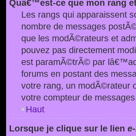
Quâ€™est-ce que mon rang et
Les rangs qui apparaissent s
nombre de messages postÃ©s ou
que les modÃ©rateurs et adm
pouvez pas directement modif
est paramÃ©trÃ© par lâ€™adm
forums en postant des mess
votre rang, un modÃ©rateur o
votre compteur de messages
Haut
Lorsque je clique sur le lien
e-