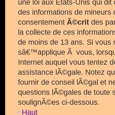
une loi aux Etats-Unis qui dit 
des informations de mineurs 
consentement
Ã©crit
des par
la collecte de ces informatio
de moins de 13 ans. Si vous
sâ€™applique Ã vous, lorsque
Internet auquel vous tentez 
assistance lÃ©gale. Notez q
fournir de conseil lÃ©gal et 
questions lÃ©gales de toute 
soulignÃ©es ci-dessous.
Haut