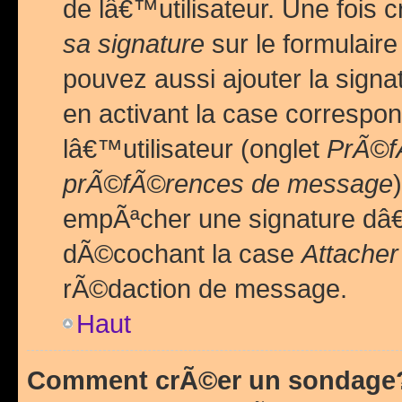
de lâ€™utilisateur. Une foi
sa signature
sur le formulair
pouvez aussi ajouter la sig
en activant la case correspo
lâ€™utilisateur (onglet
PrÃ©fÃ
prÃ©fÃ©rences de message
empÃªcher une signature dâ
dÃ©cochant la case
Attacher
rÃ©daction de message.
Haut
Comment crÃ©er un sondage