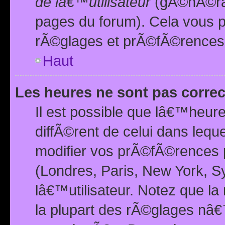
de lâ€™utilisateur
(gÃ©nÃ©ral
pages du forum). Cela vous p
rÃ©glages et prÃ©fÃ©rences
Haut
Les heures ne sont pas correc
Il est possible que lâ€™heure
diffÃ©rent de celui dans leq
modifier vos prÃ©fÃ©rences p
(Londres, Paris, New York, S
lâ€™utilisateur. Notez que la
la plupart des rÃ©glages nâ