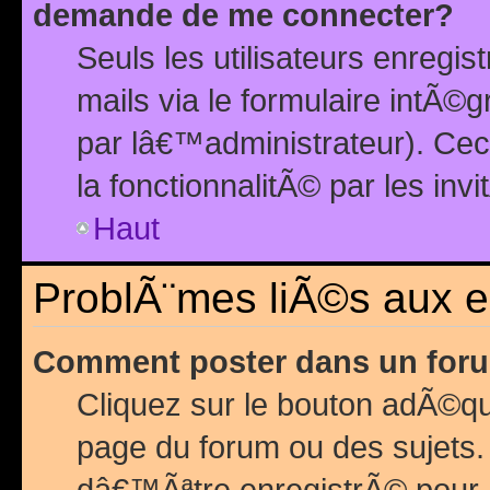
demande de me connecter?
Seuls les utilisateurs enreg
mails via le formulaire intÃ©
par lâ€™administrateur). Ce
la fonctionnalitÃ© par les inv
Haut
ProblÃ¨mes liÃ©s aux 
Comment poster dans un for
Cliquez sur le bouton adÃ©q
page du forum ou des sujets.
dâ€™Ãªtre enregistrÃ© pour 