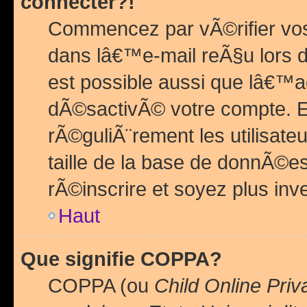
connecter?!
Commencez par vÃ©rifier vos
dans lâ€™e-mail reÃ§u lors de
est possible aussi que lâ€™a
dÃ©sactivÃ© votre compte. En 
rÃ©guliÃ¨rement les utilisate
taille de la base de donnÃ©es
rÃ©inscrire et soyez plus inve
Haut
Que signifie COPPA?
COPPA (ou
Child Online Priv