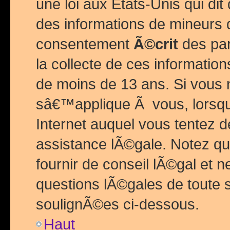
une loi aux Etats-Unis qui dit 
des informations de mineurs 
consentement
Ã©crit
des par
la collecte de ces informatio
de moins de 13 ans. Si vous
sâ€™applique Ã vous, lorsque
Internet auquel vous tentez 
assistance lÃ©gale. Notez q
fournir de conseil lÃ©gal et 
questions lÃ©gales de toute 
soulignÃ©es ci-dessous.
Haut