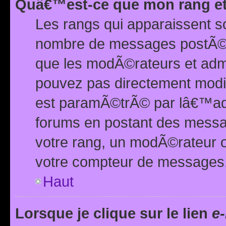
Quâ€™est-ce que mon rang et
Les rangs qui apparaissent s
nombre de messages postÃ©s ou
que les modÃ©rateurs et adm
pouvez pas directement modif
est paramÃ©trÃ© par lâ€™adm
forums en postant des mess
votre rang, un modÃ©rateur o
votre compteur de messages
Haut
Lorsque je clique sur le lien
e-