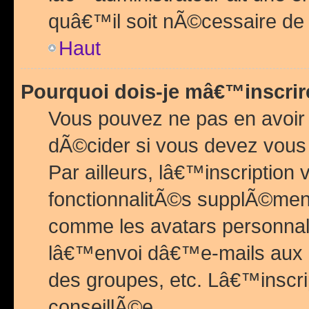
quâ€™il soit nÃ©cessaire de l
Haut
Pourquoi dois-je mâ€™inscrir
Vous pouvez ne pas en avoir
dÃ©cider si vous devez vous 
Par ailleurs, lâ€™inscriptio
fonctionnalitÃ©s supplÃ©ment
comme les avatars personnal
lâ€™envoi dâ€™e-mails aux
des groupes, etc. Lâ€™inscrip
conseillÃ©e.