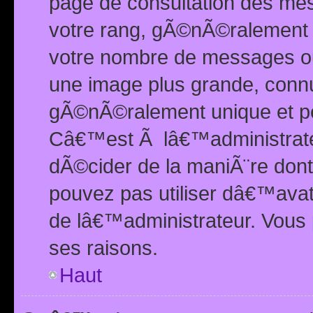
page de consultation des me
votre rang, gÃ©nÃ©ralement d
votre nombre de messages ou 
une image plus grande, conn
gÃ©nÃ©ralement unique et per
Câ€™est Ã lâ€™administrateu
dÃ©cider de la maniÃ¨re dont 
pouvez pas utiliser dâ€™ava
de lâ€™administrateur. Vous 
ses raisons.
Haut