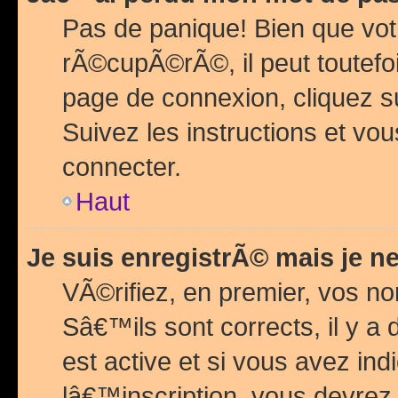
Pas de panique! Bien que vot
rÃ©cupÃ©rÃ©, il peut toutefois
page de connexion, cliquez 
Suivez les instructions et v
connecter.
Haut
Je suis enregistrÃ© mais je n
VÃ©rifiez, en premier, vos n
Sâ€™ils sont corrects, il y a
est active et si vous avez in
lâ€™inscription, vous devrez 