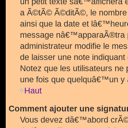
un petit texte sâ€™affichera
a Ã©tÃ© Ã©ditÃ©, le nombre 
ainsi que la date et lâ€™heur
message nâ€™apparaÃ®tra p
administrateur modifie le mes
de laisser une note indiquan
Notez que les utilisateurs n
une fois que quelquâ€™un y
Haut
Comment ajouter une signat
Vous devez dâ€™abord crÃ©e