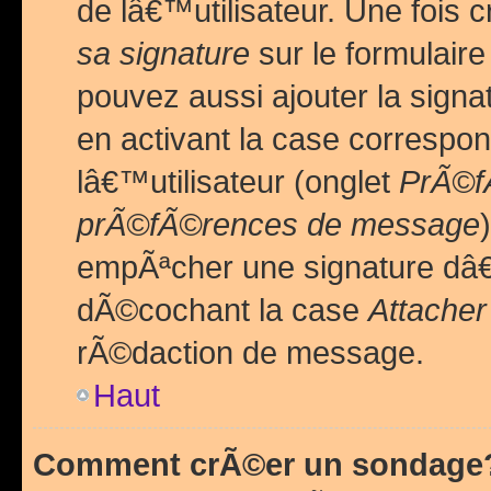
de lâ€™utilisateur. Une foi
sa signature
sur le formulair
pouvez aussi ajouter la sig
en activant la case correspo
lâ€™utilisateur (onglet
PrÃ©fÃ
prÃ©fÃ©rences de message
empÃªcher une signature dâ
dÃ©cochant la case
Attacher
rÃ©daction de message.
Haut
Comment crÃ©er un sondage