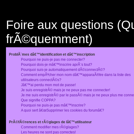
Foire aux questions (
frÃ©quemment)
ProblÃ¨mes dâ€™identification et dâ€™inscription
Pourquoi ne puis-je pas me connecter?
Pourquoi dois-je mâ€™inscrire aprÃ¨s tout?
Pourquoi suis-je automatiquement dÃ©connectÃ©?
Comment empÃªcher mon nom dâ€™apparaÃ®tre dans la liste des
utilisateurs connectÃ©s?
Jâ€™ai perdu mon mot de passe!
Je suis enregistrÃ© mais je ne peux pas me connecter!
Je me suis enregistrÃ© par le passÃ© mais je ne peux plus me conne
Que signifie COPPA?
Pourquoi ne puis-je pas mâ€™inscrire?
A quoi sert â€œSupprimer les cookies du forumâ€?
PrÃ©fÃ©rences et rÃ©glages de lâ€™utilisateur
Comment modifier mes rÃ©glages?
Les heures ne sont pas correctes!