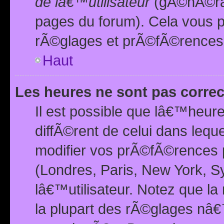
de lâ€™utilisateur
(gÃ©nÃ©ral
pages du forum). Cela vous p
rÃ©glages et prÃ©fÃ©rences
Haut
Les heures ne sont pas correc
Il est possible que lâ€™heure
diffÃ©rent de celui dans leq
modifier vos prÃ©fÃ©rences p
(Londres, Paris, New York, S
lâ€™utilisateur. Notez que la
la plupart des rÃ©glages nâ