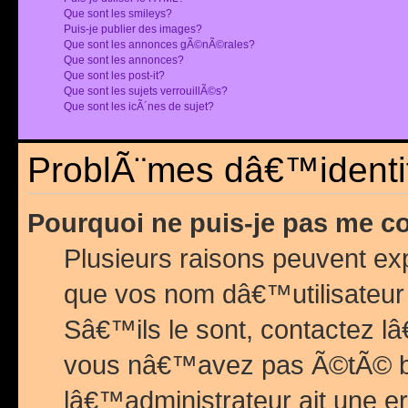
Que sont les smileys?
Puis-je publier des images?
Que sont les annonces gÃ©nÃ©rales?
Que sont les annonces?
Que sont les post-it?
Que sont les sujets verrouillÃ©s?
Que sont les icÃ´nes de sujet?
ProblÃ¨mes dâ€™identif
Pourquoi ne puis-je pas me c
Plusieurs raisons peuvent exp
que vos nom dâ€™utilisateur 
Sâ€™ils le sont, contactez l
vous nâ€™avez pas Ã©tÃ© ban
lâ€™administrateur ait une er