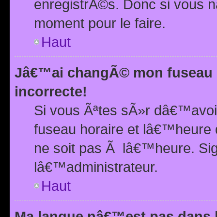
enregistrÃ©s. Donc si vous n
moment pour le faire.
Haut
Jâ€™ai changÃ© mon fuseau h
incorrecte!
Si vous Ãªtes sÃ»r dâ€™avo
fuseau horaire et lâ€™heure 
ne soit pas Ã lâ€™heure. Si
lâ€™administrateur.
Haut
Ma langue nâ€™est pas dans la