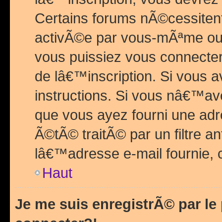
Certains forums nÃ©cessitent 
activÃ©e par vous-mÃªme ou 
vous puissiez vous connecter.
de lâ€™inscription. Si vous a
instructions. Si vous nâ€™av
que vous ayez fourni une adr
Ã©tÃ© traitÃ© par un filtre a
lâ€™adresse e-mail fournie, 
Haut
Je me suis enregistrÃ© par l