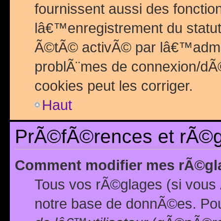
fournissent aussi des fonctio
lâ€™enregistrement du statut
Ã©tÃ© activÃ© par lâ€™admin
problÃ¨mes de connexion/dÃ©
cookies peut les corriger.
Haut
PrÃ©fÃ©rences et rÃ©gl
Comment modifier mes rÃ©gl
Tous vos rÃ©glages (si vous 
notre base de donnÃ©es. Pour 