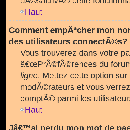
dÃ©sactivÃ© cette fonctionna
Haut
Comment empÃªcher mon nom 
des utilisateurs connectÃ©s?
Vous trouverez dans votre pa
â€œPrÃ©fÃ©rences du forum
ligne
. Mettez cette option sur
modÃ©rateurs et vous verrez 
comptÃ© parmi les utilisateurs
Haut
Jâ€™ai perdu mon mot de pas