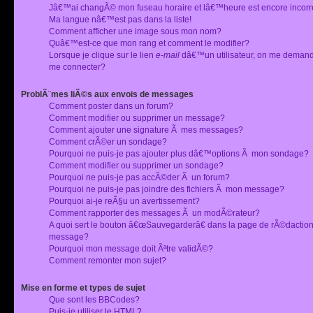
Jâ€™ai changÃ© mon fuseau horaire et lâ€™heure est encore incorr
Ma langue nâ€™est pas dans la liste!
Comment afficher une image sous mon nom?
Quâ€™est-ce que mon rang et comment le modifier?
Lorsque je clique sur le lien
e-mail
dâ€™un utilisateur, on me deman
me connecter?
ProblÃ¨mes liÃ©s aux envois de messages
Comment poster dans un forum?
Comment modifier ou supprimer un message?
Comment ajouter une signature Ã mes messages?
Comment crÃ©er un sondage?
Pourquoi ne puis-je pas ajouter plus dâ€™options Ã mon sondage?
Comment modifier ou supprimer un sondage?
Pourquoi ne puis-je pas accÃ©der Ã un forum?
Pourquoi ne puis-je pas joindre des fichiers Ã mon message?
Pourquoi ai-je reÃ§u un avertissement?
Comment rapporter des messages Ã un modÃ©rateur?
A quoi sert le bouton â€œSauvegarderâ€ dans la page de rÃ©dactio
message?
Pourquoi mon message doit Ãªtre validÃ©?
Comment remonter mon sujet?
Mise en forme et types de sujet
Que sont les BBCodes?
Puis-je utiliser le HTML?