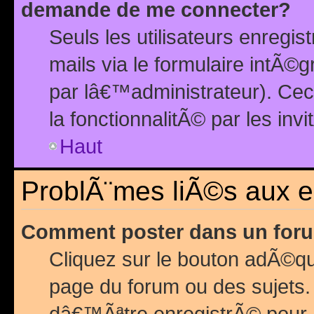
demande de me connecter?
Seuls les utilisateurs enreg
mails via le formulaire intÃ©
par lâ€™administrateur). Ce
la fonctionnalitÃ© par les inv
Haut
ProblÃ¨mes liÃ©s aux 
Comment poster dans un for
Cliquez sur le bouton adÃ©q
page du forum ou des sujets.
dâ€™Ãªtre enregistrÃ© pour 