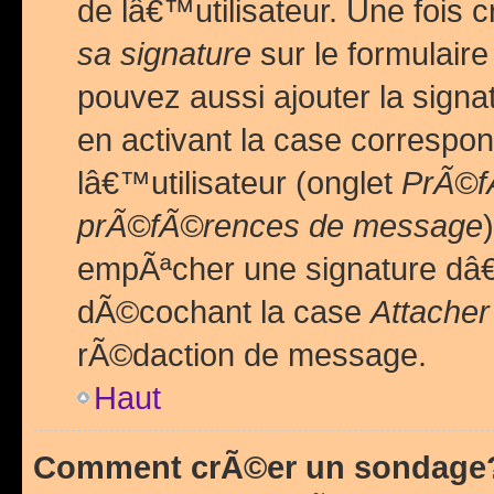
de lâ€™utilisateur. Une foi
sa signature
sur le formulair
pouvez aussi ajouter la sig
en activant la case correspo
lâ€™utilisateur (onglet
PrÃ©fÃ
prÃ©fÃ©rences de message
empÃªcher une signature dâ
dÃ©cochant la case
Attacher
rÃ©daction de message.
Haut
Comment crÃ©er un sondage