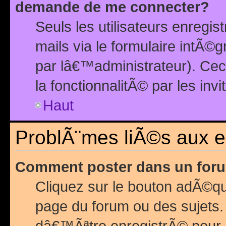
demande de me connecter?
Seuls les utilisateurs enreg
mails via le formulaire intÃ©
par lâ€™administrateur). Ce
la fonctionnalitÃ© par les inv
Haut
ProblÃ¨mes liÃ©s aux 
Comment poster dans un for
Cliquez sur le bouton adÃ©q
page du forum ou des sujets.
dâ€™Ãªtre enregistrÃ© pour 