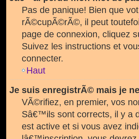
Pas de panique! Bien que vot
rÃ©cupÃ©rÃ©, il peut toutefois
page de connexion, cliquez 
Suivez les instructions et v
connecter.
Haut
Je suis enregistrÃ© mais je n
VÃ©rifiez, en premier, vos n
Sâ€™ils sont corrects, il y a
est active et si vous avez in
lâ€™inscription, vous devrez 