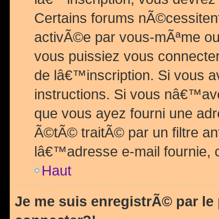
Certains forums nÃ©cessitent 
activÃ©e par vous-mÃªme ou 
vous puissiez vous connecter.
de lâ€™inscription. Si vous a
instructions. Si vous nâ€™av
que vous ayez fourni une adr
Ã©tÃ© traitÃ© par un filtre a
lâ€™adresse e-mail fournie, 
Haut
Je me suis enregistrÃ© par l