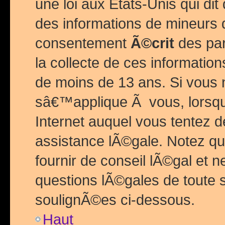
une loi aux Etats-Unis qui dit 
des informations de mineurs 
consentement
Ã©crit
des par
la collecte de ces informatio
de moins de 13 ans. Si vous
sâ€™applique Ã vous, lorsque
Internet auquel vous tentez 
assistance lÃ©gale. Notez q
fournir de conseil lÃ©gal et 
questions lÃ©gales de toute 
soulignÃ©es ci-dessous.
Haut