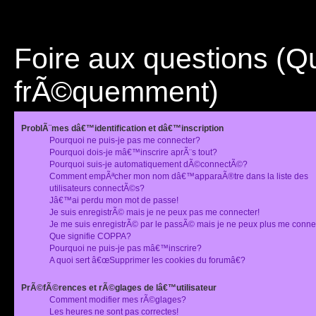
Foire aux questions (
frÃ©quemment)
ProblÃ¨mes dâ€™identification et dâ€™inscription
Pourquoi ne puis-je pas me connecter?
Pourquoi dois-je mâ€™inscrire aprÃ¨s tout?
Pourquoi suis-je automatiquement dÃ©connectÃ©?
Comment empÃªcher mon nom dâ€™apparaÃ®tre dans la liste des
utilisateurs connectÃ©s?
Jâ€™ai perdu mon mot de passe!
Je suis enregistrÃ© mais je ne peux pas me connecter!
Je me suis enregistrÃ© par le passÃ© mais je ne peux plus me conne
Que signifie COPPA?
Pourquoi ne puis-je pas mâ€™inscrire?
A quoi sert â€œSupprimer les cookies du forumâ€?
PrÃ©fÃ©rences et rÃ©glages de lâ€™utilisateur
Comment modifier mes rÃ©glages?
Les heures ne sont pas correctes!