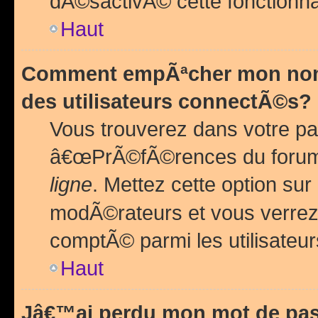
dÃ©sactivÃ© cette fonctionna
Haut
Comment empÃªcher mon nom 
des utilisateurs connectÃ©s?
Vous trouverez dans votre pa
â€œPrÃ©fÃ©rences du forum
ligne
. Mettez cette option sur
modÃ©rateurs et vous verrez 
comptÃ© parmi les utilisateurs
Haut
Jâ€™ai perdu mon mot de pas