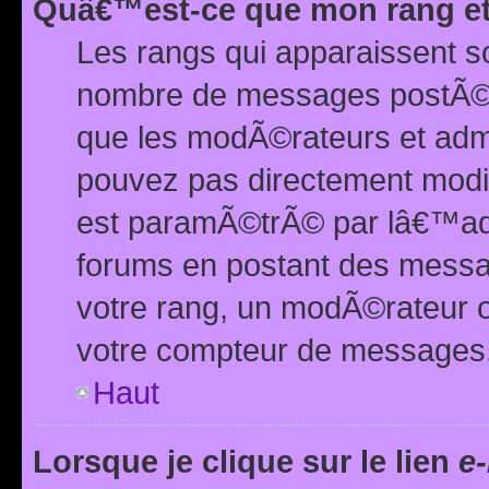
Quâ€™est-ce que mon rang et
Les rangs qui apparaissent s
nombre de messages postÃ©s ou
que les modÃ©rateurs et adm
pouvez pas directement modif
est paramÃ©trÃ© par lâ€™adm
forums en postant des mess
votre rang, un modÃ©rateur o
votre compteur de messages
Haut
Lorsque je clique sur le lien
e-