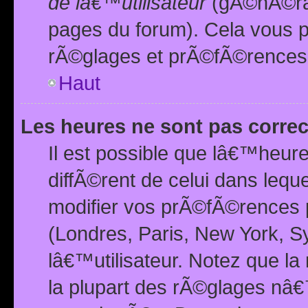
de lâ€™utilisateur
(gÃ©nÃ©ral
pages du forum). Cela vous p
rÃ©glages et prÃ©fÃ©rences
Haut
Les heures ne sont pas correc
Il est possible que lâ€™heure
diffÃ©rent de celui dans leq
modifier vos prÃ©fÃ©rences p
(Londres, Paris, New York, S
lâ€™utilisateur. Notez que la
la plupart des rÃ©glages nâ