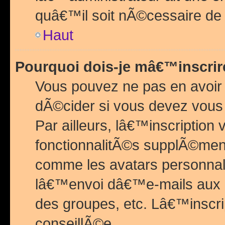
quâ€™il soit nÃ©cessaire de l
Haut
Pourquoi dois-je mâ€™inscrir
Vous pouvez ne pas en avoir
dÃ©cider si vous devez vous 
Par ailleurs, lâ€™inscriptio
fonctionnalitÃ©s supplÃ©ment
comme les avatars personnal
lâ€™envoi dâ€™e-mails aux
des groupes, etc. Lâ€™inscrip
conseillÃ©e.