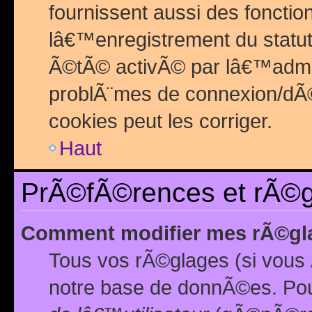
fournissent aussi des fonctio
lâ€™enregistrement du statut
Ã©tÃ© activÃ© par lâ€™admin
problÃ¨mes de connexion/dÃ©
cookies peut les corriger.
Haut
PrÃ©fÃ©rences et rÃ©gl
Comment modifier mes rÃ©gl
Tous vos rÃ©glages (si vous 
notre base de donnÃ©es. Pour 