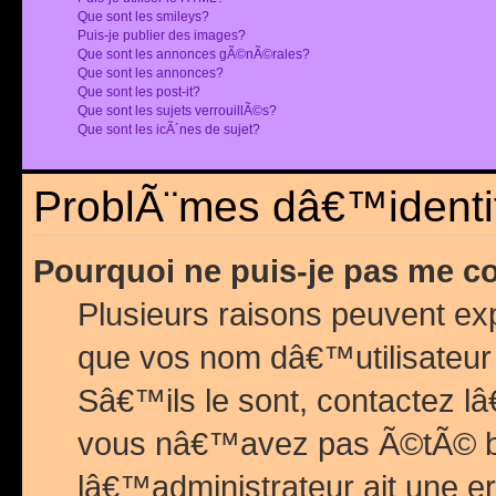
Que sont les smileys?
Puis-je publier des images?
Que sont les annonces gÃ©nÃ©rales?
Que sont les annonces?
Que sont les post-it?
Que sont les sujets verrouillÃ©s?
Que sont les icÃ´nes de sujet?
ProblÃ¨mes dâ€™identif
Pourquoi ne puis-je pas me c
Plusieurs raisons peuvent exp
que vos nom dâ€™utilisateur 
Sâ€™ils le sont, contactez l
vous nâ€™avez pas Ã©tÃ© ban
lâ€™administrateur ait une er