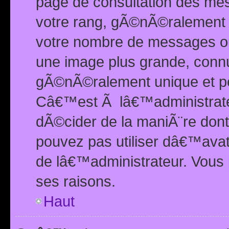
page de consultation des me
votre rang, gÃ©nÃ©ralement d
votre nombre de messages ou 
une image plus grande, conn
gÃ©nÃ©ralement unique et per
Câ€™est Ã lâ€™administrateu
dÃ©cider de la maniÃ¨re dont 
pouvez pas utiliser dâ€™ava
de lâ€™administrateur. Vous 
ses raisons.
Haut