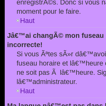
enregistrÃ©s. Donc si vous n
moment pour le faire.
Haut
Jâ€™ai changÃ© mon fuseau h
incorrecte!
Si vous Ãªtes sÃ»r dâ€™avo
fuseau horaire et lâ€™heure 
ne soit pas Ã lâ€™heure. Si
lâ€™administrateur.
Haut
Ma langue nâ€™est pas dans la