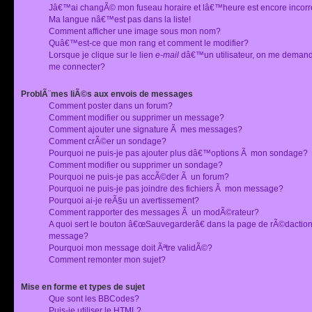
Jâ€™ai changÃ© mon fuseau horaire et lâ€™heure est encore incorr
Ma langue nâ€™est pas dans la liste!
Comment afficher une image sous mon nom?
Quâ€™est-ce que mon rang et comment le modifier?
Lorsque je clique sur le lien
e-mail
dâ€™un utilisateur, on me deman
me connecter?
ProblÃ¨mes liÃ©s aux envois de messages
Comment poster dans un forum?
Comment modifier ou supprimer un message?
Comment ajouter une signature Ã mes messages?
Comment crÃ©er un sondage?
Pourquoi ne puis-je pas ajouter plus dâ€™options Ã mon sondage?
Comment modifier ou supprimer un sondage?
Pourquoi ne puis-je pas accÃ©der Ã un forum?
Pourquoi ne puis-je pas joindre des fichiers Ã mon message?
Pourquoi ai-je reÃ§u un avertissement?
Comment rapporter des messages Ã un modÃ©rateur?
A quoi sert le bouton â€œSauvegarderâ€ dans la page de rÃ©dactio
message?
Pourquoi mon message doit Ãªtre validÃ©?
Comment remonter mon sujet?
Mise en forme et types de sujet
Que sont les BBCodes?
Puis-je utiliser le HTML?