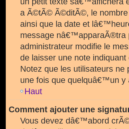
un petit texte sâ€™affichera
a Ã©tÃ© Ã©ditÃ©, le nombre 
ainsi que la date et lâ€™heur
message nâ€™apparaÃ®tra p
administrateur modifie le mes
de laisser une note indiquan
Notez que les utilisateurs n
une fois que quelquâ€™un y
Haut
Comment ajouter une signat
Vous devez dâ€™abord crÃ©e