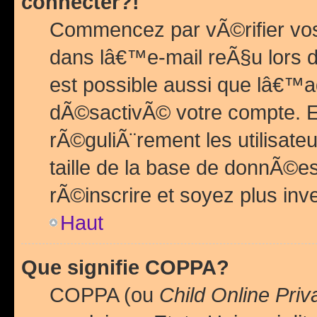
connecter?!
Commencez par vÃ©rifier vos
dans lâ€™e-mail reÃ§u lors de
est possible aussi que lâ€™a
dÃ©sactivÃ© votre compte. En 
rÃ©guliÃ¨rement les utilisate
taille de la base de donnÃ©es
rÃ©inscrire et soyez plus inve
Haut
Que signifie COPPA?
COPPA (ou
Child Online Priv