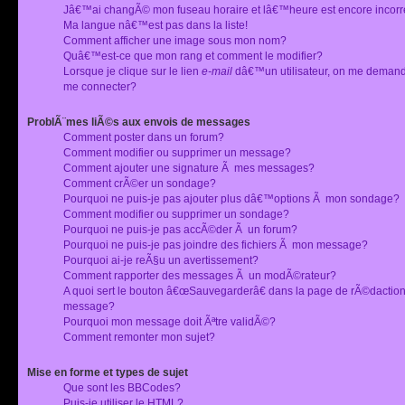
Jâ€™ai changÃ© mon fuseau horaire et lâ€™heure est encore incorr
Ma langue nâ€™est pas dans la liste!
Comment afficher une image sous mon nom?
Quâ€™est-ce que mon rang et comment le modifier?
Lorsque je clique sur le lien
e-mail
dâ€™un utilisateur, on me deman
me connecter?
ProblÃ¨mes liÃ©s aux envois de messages
Comment poster dans un forum?
Comment modifier ou supprimer un message?
Comment ajouter une signature Ã mes messages?
Comment crÃ©er un sondage?
Pourquoi ne puis-je pas ajouter plus dâ€™options Ã mon sondage?
Comment modifier ou supprimer un sondage?
Pourquoi ne puis-je pas accÃ©der Ã un forum?
Pourquoi ne puis-je pas joindre des fichiers Ã mon message?
Pourquoi ai-je reÃ§u un avertissement?
Comment rapporter des messages Ã un modÃ©rateur?
A quoi sert le bouton â€œSauvegarderâ€ dans la page de rÃ©dactio
message?
Pourquoi mon message doit Ãªtre validÃ©?
Comment remonter mon sujet?
Mise en forme et types de sujet
Que sont les BBCodes?
Puis-je utiliser le HTML?