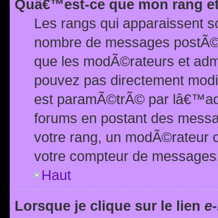
Quâ€™est-ce que mon rang et
Les rangs qui apparaissent s
nombre de messages postÃ©s ou
que les modÃ©rateurs et adm
pouvez pas directement modif
est paramÃ©trÃ© par lâ€™adm
forums en postant des mess
votre rang, un modÃ©rateur o
votre compteur de messages
Haut
Lorsque je clique sur le lien
e-