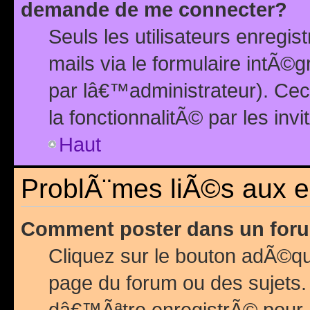
demande de me connecter?
Seuls les utilisateurs enreg
mails via le formulaire intÃ©
par lâ€™administrateur). Ce
la fonctionnalitÃ© par les inv
Haut
ProblÃ¨mes liÃ©s aux 
Comment poster dans un for
Cliquez sur le bouton adÃ©q
page du forum ou des sujets.
dâ€™Ãªtre enregistrÃ© pour 