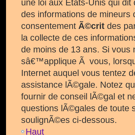
une loi aux Etats-Unis qui dit 
des informations de mineurs 
consentement
Ã©crit
des par
la collecte de ces informatio
de moins de 13 ans. Si vous
sâ€™applique Ã vous, lorsque
Internet auquel vous tentez 
assistance lÃ©gale. Notez q
fournir de conseil lÃ©gal et 
questions lÃ©gales de toute 
soulignÃ©es ci-dessous.
Haut