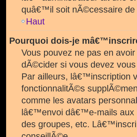
quâ€™il soit nÃ©cessaire de l
Haut
Pourquoi dois-je mâ€™inscrir
Vous pouvez ne pas en avoir
dÃ©cider si vous devez vous 
Par ailleurs, lâ€™inscriptio
fonctionnalitÃ©s supplÃ©ment
comme les avatars personnal
lâ€™envoi dâ€™e-mails aux
des groupes, etc. Lâ€™inscrip
conseillÃ©e.