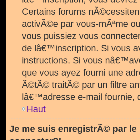
Certains forums nÃ©cessitent 
activÃ©e par vous-mÃªme ou 
vous puissiez vous connecter.
de lâ€™inscription. Si vous a
instructions. Si vous nâ€™av
que vous ayez fourni une adr
Ã©tÃ© traitÃ© par un filtre a
lâ€™adresse e-mail fournie, 
Haut
Je me suis enregistrÃ© par l