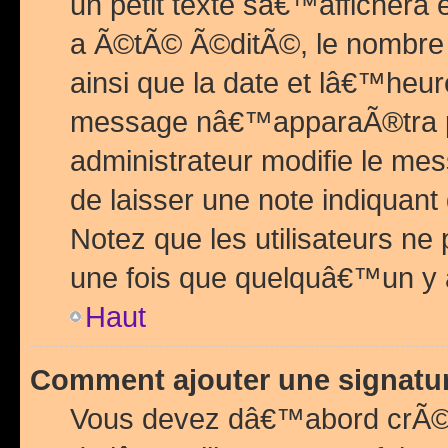
un petit texte sâ€™affichera
a Ã©tÃ© Ã©ditÃ©, le nombre 
ainsi que la date et lâ€™heur
message nâ€™apparaÃ®tra p
administrateur modifie le mes
de laisser une note indiquan
Notez que les utilisateurs n
une fois que quelquâ€™un y
Haut
Comment ajouter une signat
Vous devez dâ€™abord crÃ©e