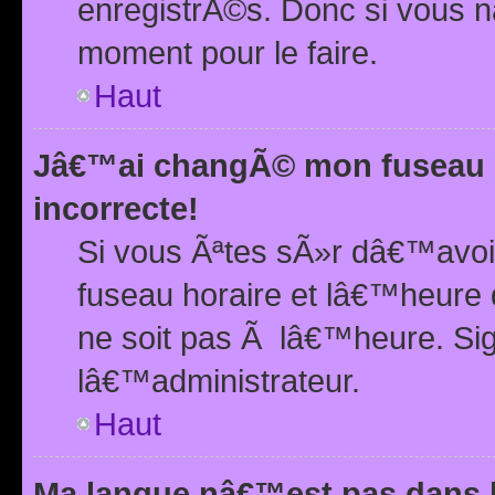
enregistrÃ©s. Donc si vous n
moment pour le faire.
Haut
Jâ€™ai changÃ© mon fuseau h
incorrecte!
Si vous Ãªtes sÃ»r dâ€™avo
fuseau horaire et lâ€™heure 
ne soit pas Ã lâ€™heure. Si
lâ€™administrateur.
Haut
Ma langue nâ€™est pas dans la