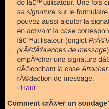
de lâ€™utilisateur. Une foi
sa signature
sur le formulair
pouvez aussi ajouter la sig
en activant la case correspo
lâ€™utilisateur (onglet
PrÃ©fÃ
prÃ©fÃ©rences de message
empÃªcher une signature dâ
dÃ©cochant la case
Attacher
rÃ©daction de message.
Haut
Comment crÃ©er un sondage