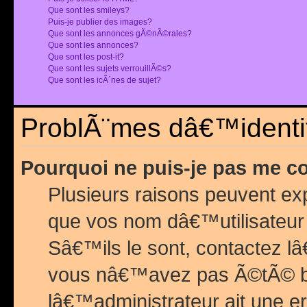
Que sont les smileys?
Puis-je publier des images?
Que sont les annonces gÃ©nÃ©rales?
Que sont les annonces?
Que sont les post-it?
Que sont les sujets verrouillÃ©s?
Que sont les icÃ´nes de sujet?
ProblÃ¨mes dâ€™identif
Pourquoi ne puis-je pas me c
Plusieurs raisons peuvent exp
que vos nom dâ€™utilisateur 
Sâ€™ils le sont, contactez l
vous nâ€™avez pas Ã©tÃ© ban
lâ€™administrateur ait une er