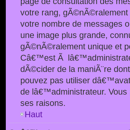
page de consultation des me
votre rang, gÃ©nÃ©ralement d
votre nombre de messages ou 
une image plus grande, conn
gÃ©nÃ©ralement unique et per
Câ€™est Ã lâ€™administrateu
dÃ©cider de la maniÃ¨re dont 
pouvez pas utiliser dâ€™ava
de lâ€™administrateur. Vous 
ses raisons.
Haut