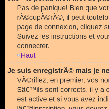
Pas de panique! Bien que vot
rÃ©cupÃ©rÃ©, il peut toutefois
page de connexion, cliquez 
Suivez les instructions et v
connecter.
Haut
Je suis enregistrÃ© mais je n
VÃ©rifiez, en premier, vos n
Sâ€™ils sont corrects, il y a
est active et si vous avez in
lâ€™inscription, vous devrez 