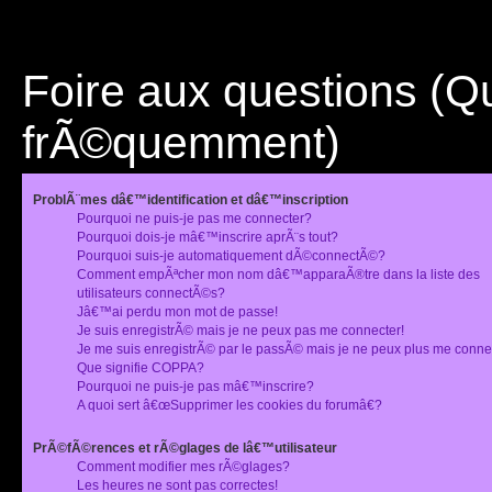
Foire aux questions (
frÃ©quemment)
ProblÃ¨mes dâ€™identification et dâ€™inscription
Pourquoi ne puis-je pas me connecter?
Pourquoi dois-je mâ€™inscrire aprÃ¨s tout?
Pourquoi suis-je automatiquement dÃ©connectÃ©?
Comment empÃªcher mon nom dâ€™apparaÃ®tre dans la liste des
utilisateurs connectÃ©s?
Jâ€™ai perdu mon mot de passe!
Je suis enregistrÃ© mais je ne peux pas me connecter!
Je me suis enregistrÃ© par le passÃ© mais je ne peux plus me conne
Que signifie COPPA?
Pourquoi ne puis-je pas mâ€™inscrire?
A quoi sert â€œSupprimer les cookies du forumâ€?
PrÃ©fÃ©rences et rÃ©glages de lâ€™utilisateur
Comment modifier mes rÃ©glages?
Les heures ne sont pas correctes!