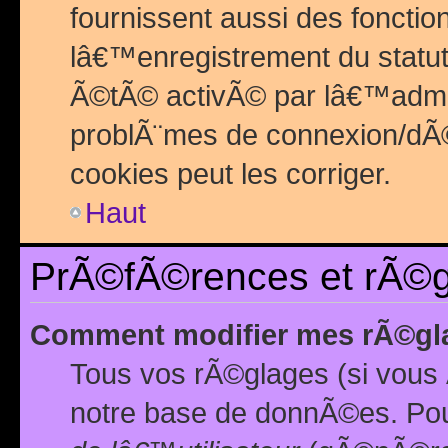
fournissent aussi des fonctio
lâ€™enregistrement du statut
Ã©tÃ© activÃ© par lâ€™admin
problÃ¨mes de connexion/dÃ©
cookies peut les corriger.
Haut
PrÃ©fÃ©rences et rÃ©gl
Comment modifier mes rÃ©gl
Tous vos rÃ©glages (si vous 
notre base de donnÃ©es. Pour 