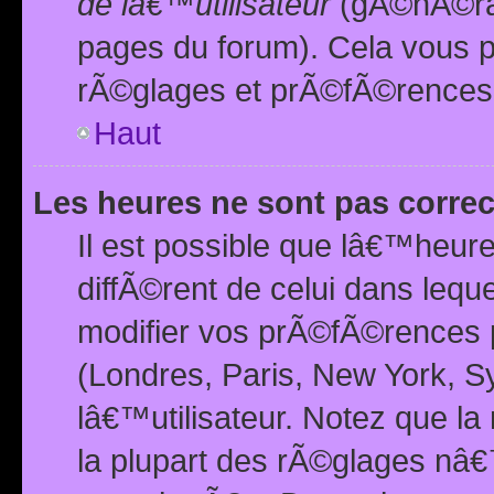
de lâ€™utilisateur
(gÃ©nÃ©ral
pages du forum). Cela vous p
rÃ©glages et prÃ©fÃ©rences
Haut
Les heures ne sont pas correc
Il est possible que lâ€™heure
diffÃ©rent de celui dans leq
modifier vos prÃ©fÃ©rences p
(Londres, Paris, New York, S
lâ€™utilisateur. Notez que la
la plupart des rÃ©glages nâ