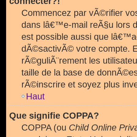
connecter?!
Commencez par vÃ©rifier vos
dans lâ€™e-mail reÃ§u lors de
est possible aussi que lâ€™a
dÃ©sactivÃ© votre compte. En 
rÃ©guliÃ¨rement les utilisate
taille de la base de donnÃ©es
rÃ©inscrire et soyez plus inve
Haut
Que signifie COPPA?
COPPA (ou
Child Online Priv