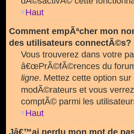
dÃ©sactivÃ© cette fonctionna
Haut
Comment empÃªcher mon nom 
des utilisateurs connectÃ©s?
Vous trouverez dans votre pa
â€œPrÃ©fÃ©rences du forum
ligne
. Mettez cette option sur
modÃ©rateurs et vous verrez 
comptÃ© parmi les utilisateurs
Haut
Jâ€™ai perdu mon mot de pas