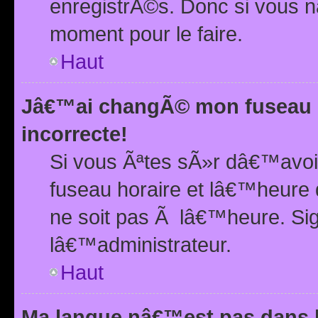
enregistrÃ©s. Donc si vous n
moment pour le faire.
Haut
Jâ€™ai changÃ© mon fuseau h
incorrecte!
Si vous Ãªtes sÃ»r dâ€™avo
fuseau horaire et lâ€™heure 
ne soit pas Ã lâ€™heure. Si
lâ€™administrateur.
Haut
Ma langue nâ€™est pas dans la