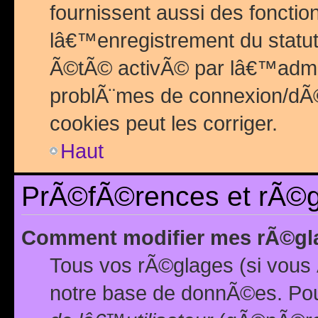
fournissent aussi des fonctio
lâ€™enregistrement du statut
Ã©tÃ© activÃ© par lâ€™admin
problÃ¨mes de connexion/dÃ©
cookies peut les corriger.
Haut
PrÃ©fÃ©rences et rÃ©gl
Comment modifier mes rÃ©gl
Tous vos rÃ©glages (si vous 
notre base de donnÃ©es. Pour 