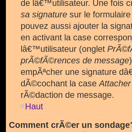
de lâ€™utilisateur. Une foi
sa signature
sur le formulair
pouvez aussi ajouter la sig
en activant la case correspo
lâ€™utilisateur (onglet
PrÃ©fÃ
prÃ©fÃ©rences de message
empÃªcher une signature dâ
dÃ©cochant la case
Attacher
rÃ©daction de message.
Haut
Comment crÃ©er un sondage