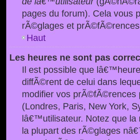
de lâ€™utilisateur
(gÃ©nÃ©ral
pages du forum). Cela vous p
rÃ©glages et prÃ©fÃ©rences
Haut
Les heures ne sont pas correc
Il est possible que lâ€™heure
diffÃ©rent de celui dans leq
modifier vos prÃ©fÃ©rences p
(Londres, Paris, New York, S
lâ€™utilisateur. Notez que la
la plupart des rÃ©glages nâ