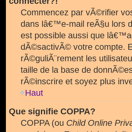
connecter?!
Commencez par vÃ©rifier vos
dans lâ€™e-mail reÃ§u lors de
est possible aussi que lâ€™a
dÃ©sactivÃ© votre compte. En 
rÃ©guliÃ¨rement les utilisate
taille de la base de donnÃ©es
rÃ©inscrire et soyez plus inve
Haut
Que signifie COPPA?
COPPA (ou
Child Online Priv