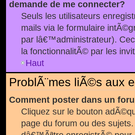
demande de me connecter?
Seuls les utilisateurs enreg
mails via le formulaire intÃ©
par lâ€™administrateur). Ce
la fonctionnalitÃ© par les inv
Haut
ProblÃ¨mes liÃ©s aux 
Comment poster dans un for
Cliquez sur le bouton adÃ©q
page du forum ou des sujets.
dâ€™Ãªtre enregistrÃ© pour 