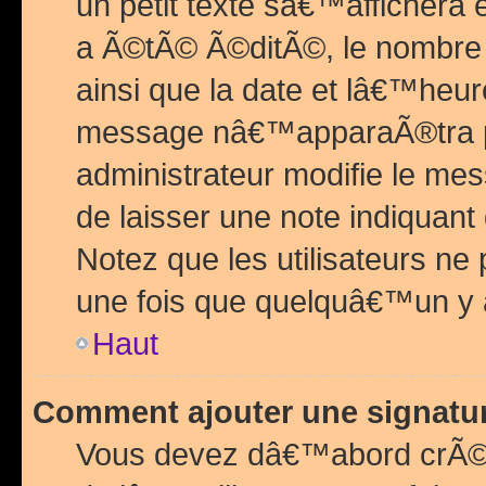
un petit texte sâ€™affichera
a Ã©tÃ© Ã©ditÃ©, le nombre 
ainsi que la date et lâ€™heur
message nâ€™apparaÃ®tra p
administrateur modifie le mes
de laisser une note indiquan
Notez que les utilisateurs n
une fois que quelquâ€™un y
Haut
Comment ajouter une signat
Vous devez dâ€™abord crÃ©e