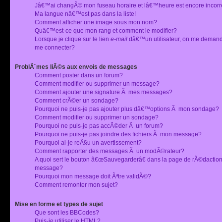
Jâ€™ai changÃ© mon fuseau horaire et lâ€™heure est encore incorr
Ma langue nâ€™est pas dans la liste!
Comment afficher une image sous mon nom?
Quâ€™est-ce que mon rang et comment le modifier?
Lorsque je clique sur le lien
e-mail
dâ€™un utilisateur, on me deman
me connecter?
ProblÃ¨mes liÃ©s aux envois de messages
Comment poster dans un forum?
Comment modifier ou supprimer un message?
Comment ajouter une signature Ã mes messages?
Comment crÃ©er un sondage?
Pourquoi ne puis-je pas ajouter plus dâ€™options Ã mon sondage?
Comment modifier ou supprimer un sondage?
Pourquoi ne puis-je pas accÃ©der Ã un forum?
Pourquoi ne puis-je pas joindre des fichiers Ã mon message?
Pourquoi ai-je reÃ§u un avertissement?
Comment rapporter des messages Ã un modÃ©rateur?
A quoi sert le bouton â€œSauvegarderâ€ dans la page de rÃ©dactio
message?
Pourquoi mon message doit Ãªtre validÃ©?
Comment remonter mon sujet?
Mise en forme et types de sujet
Que sont les BBCodes?
Puis-je utiliser le HTML?