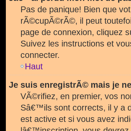
Pas de panique! Bien que vot
rÃ©cupÃ©rÃ©, il peut toutefois
page de connexion, cliquez 
Suivez les instructions et v
connecter.
Haut
Je suis enregistrÃ© mais je n
VÃ©rifiez, en premier, vos n
Sâ€™ils sont corrects, il y a
est active et si vous avez in
lâ€™inscription, vous devrez 