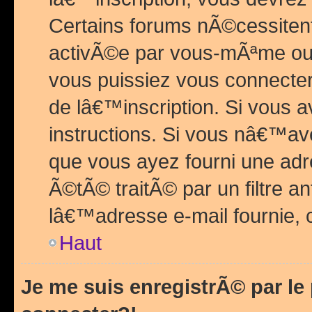
Certains forums nÃ©cessitent 
activÃ©e par vous-mÃªme ou 
vous puissiez vous connecter.
de lâ€™inscription. Si vous a
instructions. Si vous nâ€™av
que vous ayez fourni une adr
Ã©tÃ© traitÃ© par un filtre a
lâ€™adresse e-mail fournie, 
Haut
Je me suis enregistrÃ© par l