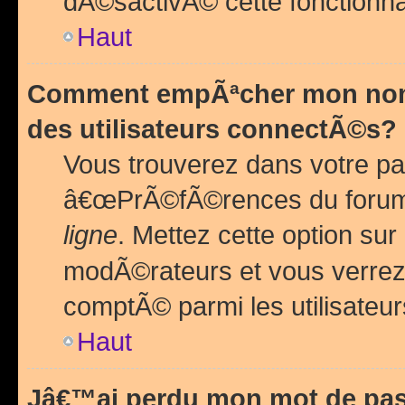
dÃ©sactivÃ© cette fonctionna
Haut
Comment empÃªcher mon nom 
des utilisateurs connectÃ©s?
Vous trouverez dans votre pa
â€œPrÃ©fÃ©rences du forum
ligne
. Mettez cette option sur
modÃ©rateurs et vous verrez 
comptÃ© parmi les utilisateurs
Haut
Jâ€™ai perdu mon mot de pas