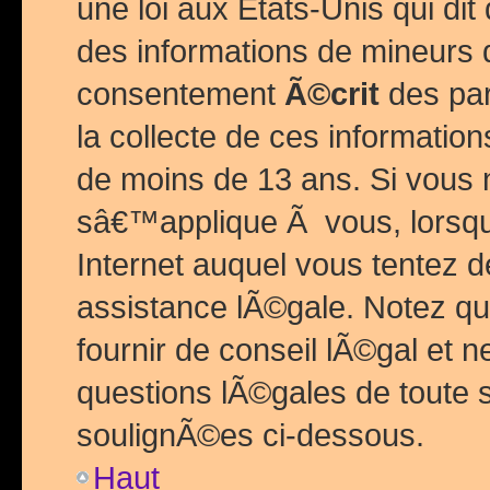
une loi aux Etats-Unis qui dit 
des informations de mineurs 
consentement
Ã©crit
des par
la collecte de ces informatio
de moins de 13 ans. Si vous
sâ€™applique Ã vous, lorsque
Internet auquel vous tentez 
assistance lÃ©gale. Notez q
fournir de conseil lÃ©gal et 
questions lÃ©gales de toute 
soulignÃ©es ci-dessous.
Haut