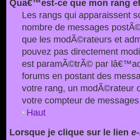
Quâ€™est-ce que mon rang et
Les rangs qui apparaissent s
nombre de messages postÃ©s ou
que les modÃ©rateurs et adm
pouvez pas directement modif
est paramÃ©trÃ© par lâ€™adm
forums en postant des mess
votre rang, un modÃ©rateur o
votre compteur de messages
Haut
Lorsque je clique sur le lien
e-