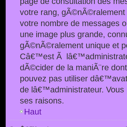
page de consultation des me
votre rang, gÃ©nÃ©ralement d
votre nombre de messages ou 
une image plus grande, conn
gÃ©nÃ©ralement unique et per
Câ€™est Ã lâ€™administrateu
dÃ©cider de la maniÃ¨re dont 
pouvez pas utiliser dâ€™ava
de lâ€™administrateur. Vous 
ses raisons.
Haut