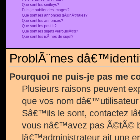
Que sont les smileys?
Puis-je publier des images?
Que sont les annonces gÃ©nÃ©rales?
Que sont les annonces?
Que sont les post-it?
Que sont les sujets verrouillÃ©s?
Que sont les icÃ´nes de sujet?
ProblÃ¨mes dâ€™identif
Pourquoi ne puis-je pas me c
Plusieurs raisons peuvent exp
que vos nom dâ€™utilisateur 
Sâ€™ils le sont, contactez l
vous nâ€™avez pas Ã©tÃ© ban
lâ€™administrateur ait une er