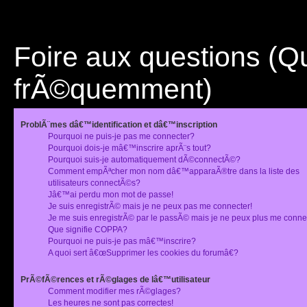
Foire aux questions (
frÃ©quemment)
ProblÃ¨mes dâ€™identification et dâ€™inscription
Pourquoi ne puis-je pas me connecter?
Pourquoi dois-je mâ€™inscrire aprÃ¨s tout?
Pourquoi suis-je automatiquement dÃ©connectÃ©?
Comment empÃªcher mon nom dâ€™apparaÃ®tre dans la liste des
utilisateurs connectÃ©s?
Jâ€™ai perdu mon mot de passe!
Je suis enregistrÃ© mais je ne peux pas me connecter!
Je me suis enregistrÃ© par le passÃ© mais je ne peux plus me conne
Que signifie COPPA?
Pourquoi ne puis-je pas mâ€™inscrire?
A quoi sert â€œSupprimer les cookies du forumâ€?
PrÃ©fÃ©rences et rÃ©glages de lâ€™utilisateur
Comment modifier mes rÃ©glages?
Les heures ne sont pas correctes!