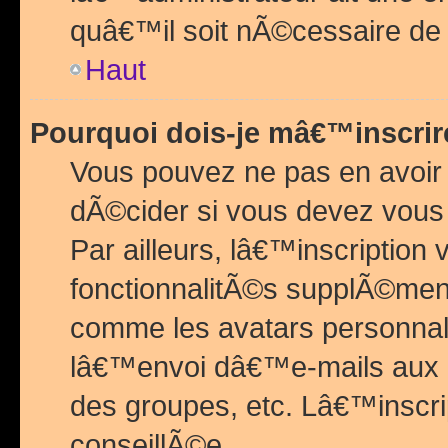
quâ€™il soit nÃ©cessaire de l
Haut
Pourquoi dois-je mâ€™inscrir
Vous pouvez ne pas en avoir
dÃ©cider si vous devez vous 
Par ailleurs, lâ€™inscriptio
fonctionnalitÃ©s supplÃ©ment
comme les avatars personnal
lâ€™envoi dâ€™e-mails aux
des groupes, etc. Lâ€™inscrip
conseillÃ©e.